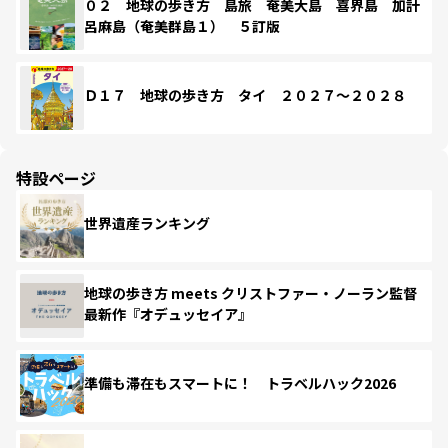
０２ 地球の歩き方 島旅 奄美大島 喜界島 加計
呂麻島（奄美群島１） ５訂版
Ｄ１７ 地球の歩き方 タイ ２０２７～２０２８
特設ページ
世界遺産ランキング
地球の歩き方 meets クリストファー・ノーラン監督
最新作『オデュッセイア』
準備も滞在もスマートに！ トラベルハック2026