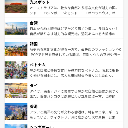
文化が魅力。旅行者はアメリカの各地域で異なる魅力を楽
島だが、静かな自然を求めるならマウイ島やカウアイ島が
光スポット
しみながら、その多様性と豊かな歴史を感じることができ
おすすめ。エメラルドグリーンに輝く海をはじめ、豊かな
オーストラリアは、壮大な自然と多様な文化が魅力の国。
るだろう。車でのロードトリップや列車の旅も、アメリカ
文化や歴史が息づいている。「アロハスピリット」と呼ば
シドニーのシンボルであるシドニー・オペラハウス、オー
ならではの贅沢な旅のスタイルだ。 なお、新着のアメリカ
れるおもてなしの心で訪れる人々を迎えてくれるハワイの
ストラリア東海岸北部に広がる大サンゴ礁地帯グレートバ
情報は
コンテンツ一覧
を参照してほしい。
人々、おいしいローカルフードやハワイアンミュージッ
台湾
リアリーフや大陸中央部にそびえるウルル（エアーズロッ
ク、伝統的なフラダンスなど、すべてがハワイの魅力を彩
ク）、タスマニアの美しい原生林やケアンズの熱帯雨林な
日本から約４時間ほどでたどり着く台湾は、多彩な文化と
っている。訪れるたびに新しい発見と感動が待っているハ
ど、見どころがたくさん。また、カフェやワイン、オージ
自然が織りなす魅力的な観光地。活気あふれる大都市の台
ワイを、存分に味わってほしい。 なお、新着のハワイ情報
ービーフなどの食文化も豊かで、美味しいものであふれて
北やノスタルジックな町並みが人気な九份（ジォウフェ
は
コンテンツ一覧
を参照してほしい。
韓国
いる。アクティビティも充実しており、サーフィンやダイ
ン）、静ひつな山岳地帯である台湾東部など、都市の喧騒
ビング、ハイキングなど、アウトドア好きにはたまらな
と山間の静けさが共存しており、訪れる人に新しい発見と
歴史ある王朝文化が残る一方で、最先端のファッションやK
い。オーストラリアの多彩な魅力を存分に味わいつくそ
驚きをもたらしてくれる。また、奥深い台湾の食文化も魅
-POPで世界を席巻している韓国。首都ソウルの宮殿や伝統
う。 なお、新着のオーストラリア情報は
コンテンツ一覧
を
力で、夜市などの屋台グルメから高級料理、ヘルシーで美
家屋が並ぶエリアでは韓国の歴史と文化に浸ることがで
参照してほしい。
ベトナム
容にもいいと評判のスイーツなど、バラエティ豊かな料理
き、地方に足を延ばせば四季折々の自然美を楽しむことが
が味わえる。 なお、新着の台湾情報は
コンテンツ一覧
を参
できる。そして、キムチや焼肉、絶品のストリートフード
豊かな自然と多様な文化が魅力的なベトナム。南北に細長
照してほしい。
まで、さまざまな韓国料理が待っている。夜には、韓国な
く伸びる国土には、広大な田園風景や青々とした山々、世
らではのナイトライフも堪能できる。あたたかいホスピタ
界遺産に登録された壮大な自然景観が点在し、都市部では
タイ
リティに包まれながら、韓国の多彩な魅力を心ゆくまで味
急速な発展と共に伝統が息づく。ハノイの古い町並みやホ
わってみてほしい。 なお、新着の韓国情報は
コンテンツ一
ーチミン市のフランス統治時代の建物も、独特の雰囲気を
タイは、東南アジアに位置する豊かな自然と歴史が息づく
覧
を参照してほしい。
醸し出している。また、バラエティの豊かさとおいしさで
国だ。首都バンコクは高層ビルが立ち並ぶ一方、伝統的な
世界中の食通を魅了してやまないベトナム料理も魅力のひ
寺院や市場がいたるところに点在し、古きよき文化と現代
香港
とつ。フォーやバインミー、ベトナムコーヒーなどは、ぜ
の活気が交差している。北部ではチェンマイなどの山岳地
ひ現地で味わいたい。どの地域を訪れてもあたたかい人々
帯で自然と触れ合い、南部ではプーケットやクラビの美し
アジアと西洋の文化が交わる香港は、特有のエネルギーを
が旅行者を迎えてくれるので、きっと忘れられない旅にな
いビーチでリゾート気分を楽しむことができる。タイ料理
もっている。ヴィクトリア湾に広がる壮大な景色、近未来
るはずだ。 なお、新着のベトナム情報は
コンテンツ一覧
を
は世界的に有名で、屋台から高級レストランまで味覚を刺
的なアートスポット、そして歴史と現代が融合した町並
参照してほしい。
シンガポール
激する。気候は一年中温暖で、どの季節にも異なる楽しみ
み、どこを訪れても感動するはず。観光スポットが密集し