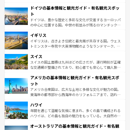
の城塞都市、穏やかなビーチリゾートまで多彩な表情を見
といった象徴的なスポットから、田舎町の古風な美しさま
せる。地方によって風土や気候が異なるスペインはその個
ドイツの基本情報と観光ガイド・有名観光スポッ
で、幅広い魅力が詰まっている。華麗な宮殿、歴史的な大
性で訪れる人を魅了する。 なお、新着のスペイン情報は
コ
聖堂、美しいビーチ、そして豊かな自然が、訪れる者を心
ト
ンテンツ一覧
を参照してほしい。
から魅了する。また、フランスは美食の国としても知ら
ドイツは、豊かな歴史と多彩な文化が交差するヨーロッパ
れ、フランス料理はユネスコ無形文化遺産にも登録されて
の中心に位置する国。中世の街並みが残るロマンチック街
いる。シャンパンの発祥地であるランス、プロヴァンスの
道から、未来を先取りするようなモダンな都市まで多様な
香り高いラベンダー畑など、多彩な楽しみ方が可能だ。さ
イギリス
顔を持つこの国は、どこを歩いても飽きることがない。ベ
らに、パリ以外の地域にも魅力が溢れており、どの街角に
ルリンの文化的活気、バイエルン州のアルプスの絶景、そ
イギリスは、古きよき伝統と最先端が共存する国。ウェス
も豊かな歴史と文化が息づいている。パリ以外の個性あふ
してライン川沿いのワイン畑といった風景は必見。ビール
トミンスター寺院や大英博物館のようなランドマーク、歴
れる地方に足を運ぶとそれぞれで全く異なる文化を体験で
とソーセージを味わいながら地元の人と過ごす楽しい時間
史ある大学都市、美しい丘陵地帯や牧歌的な風景など、エ
きるだろう。 なお、新着のフランス情報は
コンテンツ一覧
スイス
は、お酒好きな人にはぜひ体験してほしい。 なお、新着の
リアごとに異なる魅力がある。また、優雅なアフタヌーン
を参照してほしい。
ドイツ情報は
コンテンツ一覧
を参照してほしい。
ティー、ビール好きにはたまらない英国パブ、サッカー観
スイスの国土面積は九州ほどの広さだが、運行時刻が正確
戦など、本場だからこそできる体験も豊富。イギリスを旅
な交通網が整備されており、初心者でも安心して個人旅行
して楽しみつくそう。 なお、新着のイギリス情報は
コンテ
を楽しめる。日本同様に時刻表どおりの旅が可能だ。中世
アメリカの基本情報と観光ガイド・有名観光スポ
ンツ一覧
を参照してほしい。
の建物がそのまま残る町や、スイスならではのユニークな
博物館もあり、アルプス観光だけでなく町歩きも満喫する
ット
ことができる。国民の所得が高いため物価も高いが、旅行
アメリカ合衆国は、広大な土地と多様な文化が魅力の国。
者向けの交通パス提供のサービスもあり、うまく活用すれ
東海岸の都市部から西海岸のカリフォルニアまで、訪れる
ば市内交通費無料で観光を楽しむこともできる。 なお、新
場所ごとに異なる風景と体験が待っている。ニューヨーク
着のスイス情報は
コンテンツ一覧
を参照してほしい。
ハワイ
のような巨大都市は、観光、ショッピング、エンターテイ
ンメントが詰まった刺激的なスポットだ。一方、アメリカ
年間を通じて温暖な気候に恵まれ、多くの島で構成される
西部には大自然が広がり、グランドキャニオンやイエロー
ハワイは、どの島も独自の魅力をもっている。大自然の神
ストーン国立公園といった絶景が堪能できる。さらに、南
秘を感じたいなら、火山が生み出した壮大な景観を誇るハ
オーストラリアの基本情報と観光ガイド・有名観
部のニューオーリンズでは、音楽と美食が融合した独特の
ワイ島は見逃せない。また、定番の観光地といえばオアフ