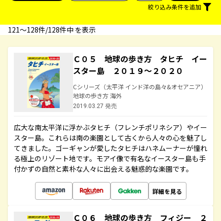
絞り込み条件を追加
121〜128件/128件中 を表示
Ｃ０５ 地球の歩き方 タヒチ イー
スター島 ２０１９～２０２０
Cシリーズ（太平洋 インド洋の島々&オセアニア）
地球の歩き方 海外
2019.03.27 発売
広大な南太平洋に浮かぶタヒチ（フレンチポリネシア）やイー
スター島。これらは南の楽園として古くから人々の心を魅了し
てきました。ゴーギャンが愛したタヒチはハネムーナーが憧れ
る極上のリゾート地です。モアイ像で有名なイースター島も手
付かずの自然と素朴な人々に出会える魅惑的な楽園です。
詳細を見る
Ｃ０６ 地球の歩き方 フィジー ２