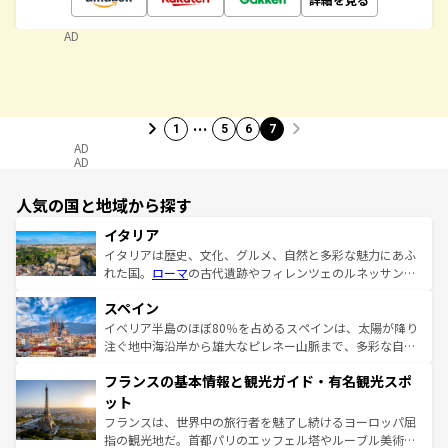
AD
…
1
5
6
7
AD
AD
人気の国と地域から探す
イタリア
イタリアは歴史、文化、グルメ、自然と多彩な魅力にあふ
れた国。
ローマ
の古代遺跡やフィレンツェのルネッサンス
美術、ヴェネツィアの運河など、歴史あるスポットはもち
スペイン
ろん、トスカーナの美しい田園風景やアマルフィ海岸の絶
景など、自然景観も見逃せない。観光の合間には、本場の
イベリア半島のほぼ80％を占めるスペインは、太陽が降り
ピザやパスタなど、絶品のイタリア料理を堪能することも
注ぐ地中海沿岸から雄大なピレネー山脈まで、多彩な自然
できる。朝目覚めてから夜眠るまで、すべての瞬間を楽し
と文化が詰まったヨーロッパ屈指の旅行先だ。多様な地域
フランスの基本情報と観光ガイド・有名観光スポ
ませてくれるイタリアで、忘れられない旅をしてみよう！
文化が根付くこの国では、情熱的なフラメンコ、熱気あふ
なお、新着のイタリア情報は
コンテンツ一覧
を参照してほ
れる闘牛、そして美味しいタパスが生活の一部となってい
ット
しい。
る。首都マドリードの洗練された雰囲気や、バルセロナの
フランスは、世界中の旅行者を魅了し続けるヨーロッパ屈
アートに溢れた街角から、地方では古代ローマ遺跡や中世
指の観光地だ。首都パリのエッフェル塔やルーブル美術館