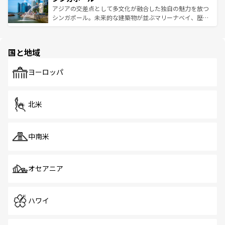
が待っている。親しみやすいタイの人々、仏教を中心とし
ており、効率よく見どころを回れるのも魅力。息をのむよ
アジアの交差点として多文化が融合した独自の魅力を放つ
た文化、そして多様な観光資源が、訪れる旅人を魅了し続
うな絶景から文化的な体験まで、香港を存分に楽しみ尽く
シンガポール。未来的な建築物が並ぶマリーナベイ、歴史
ける。 なお、新着のタイ情報は
コンテンツ一覧
を参照して
そう。 なお、新着の香港情報は
コンテンツ一覧
を参照して
と伝統を感じられるエスニックタウン、多数の緑豊かな公
ほしい。
ほしい。
園や自然保護区など、自然が調和した近代的な景観と文化
の多様性あふれるカラフルな町は、どこを歩いても新しい
国と地域
発見がある。さらに、治安のよさや充実した公共交通機関
も、旅行者にとっては魅力的なポイント。グルメも豊富
で、ホーカーズは地元の風情を楽しめる外せないスポット
ヨーロッパ
だ。訪れる人を飽きさせないシンガポールで、多様な魅力
を体感しよう。 なお、新着のシンガポール情報は
コンテン
ツ一覧
を参照してほしい。
北米
中南米
オセアニア
ハワイ