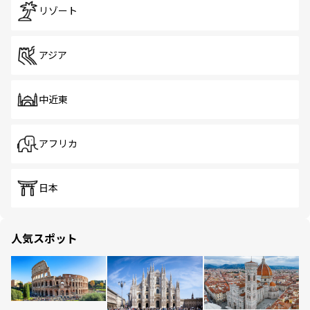
リゾート
アジア
中近東
アフリカ
日本
人気スポット