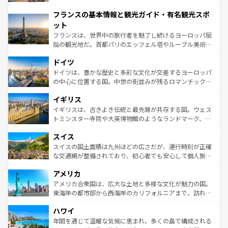
できる。朝目覚めてから夜眠るまで、すべての瞬間を楽し
と文化が詰まったヨーロッパ屈指の旅行先だ。多様な地域
フランスの基本情報と観光ガイド・有名観光スポ
ませてくれるイタリアで、忘れられない旅をしてみよう！
文化が根付くこの国では、情熱的なフラメンコ、熱気あふ
なお、新着のイタリア情報は
コンテンツ一覧
を参照してほ
れる闘牛、そして美味しいタパスが生活の一部となってい
ット
しい。
る。首都マドリードの洗練された雰囲気や、バルセロナの
フランスは、世界中の旅行者を魅了し続けるヨーロッパ屈
アートに溢れた街角から、地方では古代ローマ遺跡や中世
指の観光地だ。首都パリのエッフェル塔やルーブル美術館
の城塞都市、穏やかなビーチリゾートまで多彩な表情を見
といった象徴的なスポットから、田舎町の古風な美しさま
せる。地方によって風土や気候が異なるスペインはその個
ドイツ
で、幅広い魅力が詰まっている。華麗な宮殿、歴史的な大
性で訪れる人を魅了する。 なお、新着のスペイン情報は
コ
聖堂、美しいビーチ、そして豊かな自然が、訪れる者を心
ドイツは、豊かな歴史と多彩な文化が交差するヨーロッパ
ンテンツ一覧
を参照してほしい。
から魅了する。また、フランスは美食の国としても知ら
の中心に位置する国。中世の街並みが残るロマンチック街
れ、フランス料理はユネスコ無形文化遺産にも登録されて
道から、未来を先取りするようなモダンな都市まで多様な
イギリス
いる。シャンパンの発祥地であるランス、プロヴァンスの
顔を持つこの国は、どこを歩いても飽きることがない。ベ
香り高いラベンダー畑など、多彩な楽しみ方が可能だ。さ
ルリンの文化的活気、バイエルン州のアルプスの絶景、そ
イギリスは、古きよき伝統と最先端が共存する国。ウェス
らに、パリ以外の地域にも魅力が溢れており、どの街角に
してライン川沿いのワイン畑といった風景は必見。ビール
トミンスター寺院や大英博物館のようなランドマーク、歴
も豊かな歴史と文化が息づいている。パリ以外の個性あふ
とソーセージを味わいながら地元の人と過ごす楽しい時間
史ある大学都市、美しい丘陵地帯や牧歌的な風景など、エ
れる地方に足を運ぶとそれぞれで全く異なる文化を体験で
スイス
は、お酒好きな人にはぜひ体験してほしい。 なお、新着の
リアごとに異なる魅力がある。また、優雅なアフタヌーン
きるだろう。 なお、新着のフランス情報は
コンテンツ一覧
ドイツ情報は
コンテンツ一覧
を参照してほしい。
ティー、ビール好きにはたまらない英国パブ、サッカー観
スイスの国土面積は九州ほどの広さだが、運行時刻が正確
を参照してほしい。
戦など、本場だからこそできる体験も豊富。イギリスを旅
な交通網が整備されており、初心者でも安心して個人旅行
して楽しみつくそう。 なお、新着のイギリス情報は
コンテ
を楽しめる。日本同様に時刻表どおりの旅が可能だ。中世
アメリカ
ンツ一覧
を参照してほしい。
の建物がそのまま残る町や、スイスならではのユニークな
博物館もあり、アルプス観光だけでなく町歩きも満喫する
アメリカ合衆国は、広大な土地と多様な文化が魅力の国。
ことができる。国民の所得が高いため物価も高いが、旅行
東海岸の都市部から西海岸のカリフォルニアまで、訪れる
者向けの交通パス提供のサービスもあり、うまく活用すれ
場所ごとに異なる風景と体験が待っている。ニューヨーク
ハワイ
ば市内交通費無料で観光を楽しむこともできる。 なお、新
のような巨大都市は、観光、ショッピング、エンターテイ
着のスイス情報は
コンテンツ一覧
を参照してほしい。
ンメントが詰まった刺激的なスポットだ。一方、アメリカ
年間を通じて温暖な気候に恵まれ、多くの島で構成される