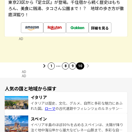
東京23区から『足立区』が登場。千住宿から続く歴史はもち
ろん、美食に銭湯、タコさん公園まで！？ 地球の歩き方が徹
底深掘り！
詳細を見る
AD
…
1
8
9
10
AD
AD
人気の国と地域から探す
イタリア
イタリアは歴史、文化、グルメ、自然と多彩な魅力にあふ
れた国。
ローマ
の古代遺跡やフィレンツェのルネッサンス
美術、ヴェネツィアの運河など、歴史あるスポットはもち
スペイン
ろん、トスカーナの美しい田園風景やアマルフィ海岸の絶
景など、自然景観も見逃せない。観光の合間には、本場の
イベリア半島のほぼ80％を占めるスペインは、太陽が降り
ピザやパスタなど、絶品のイタリア料理を堪能することも
注ぐ地中海沿岸から雄大なピレネー山脈まで、多彩な自然