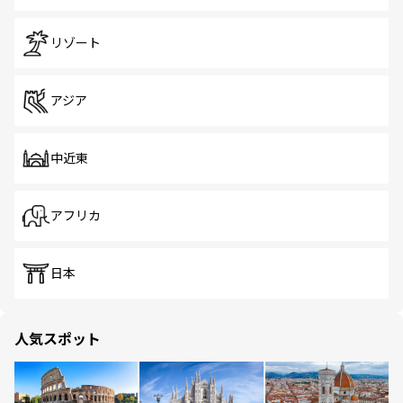
リゾート
アジア
中近東
アフリカ
日本
人気スポット