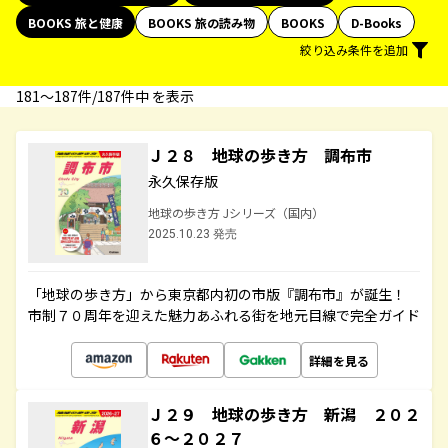
BOOKS 旅と健康
BOOKS 旅の読み物
BOOKS
D-Books
絞り込み条件を追加
181〜187件/187件中 を表示
Ｊ２８ 地球の歩き方 調布市
永久保存版
地球の歩き方 Jシリーズ（国内）
2025.10.23 発売
「地球の歩き方」から東京都内初の市版『調布市』が誕生！
市制７０周年を迎えた魅力あふれる街を地元目線で完全ガイド
詳細を見る
Ｊ２９ 地球の歩き方 新潟 ２０２
６～２０２７