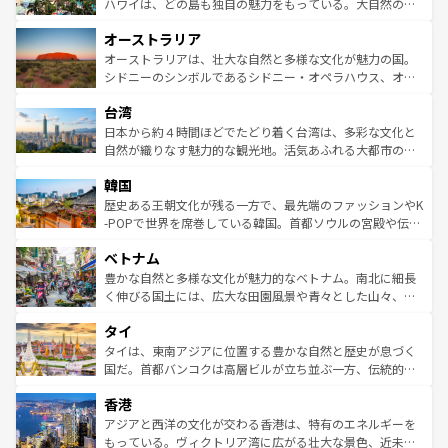
西部には大自然が広がり、グランドキャニオンやイエロー
ハワイは、どの島も独自の魅力をもっている。大自然の神
ストーン国立公園といった絶景が堪能できる。さらに、南
秘を感じたいなら、火山が生み出した壮大な景観を誇るハ
オーストラリア
部のニューオーリンズでは、音楽と美食が融合した独特の
ワイ島は見逃せない。また、定番の観光地といえばオアフ
文化が魅力。旅行者はアメリカの各地域で異なる魅力を楽
島だが、静かな自然を求めるならマウイ島やカウアイ島が
オーストラリアは、壮大な自然と多様な文化が魅力の国。
しみながら、その多様性と豊かな歴史を感じることができ
おすすめ。エメラルドグリーンに輝く海をはじめ、豊かな
シドニーのシンボルであるシドニー・オペラハウス、オー
るだろう。車でのロードトリップや列車の旅も、アメリカ
文化や歴史が息づいている。「アロハスピリット」と呼ば
ストラリア東海岸北部に広がる大サンゴ礁地帯グレートバ
ならではの贅沢な旅のスタイルだ。 なお、新着のアメリカ
台湾
れるおもてなしの心で訪れる人々を迎えてくれるハワイの
リアリーフや大陸中央部にそびえるウルル（エアーズロッ
情報は
コンテンツ一覧
を参照してほしい。
人々、おいしいローカルフードやハワイアンミュージッ
ク）、タスマニアの美しい原生林やケアンズの熱帯雨林な
日本から約４時間ほどでたどり着く台湾は、多彩な文化と
ク、伝統的なフラダンスなど、すべてがハワイの魅力を彩
ど、見どころがたくさん。また、カフェやワイン、オージ
自然が織りなす魅力的な観光地。活気あふれる大都市の台
っている。訪れるたびに新しい発見と感動が待っているハ
ービーフなどの食文化も豊かで、美味しいものであふれて
北やノスタルジックな町並みが人気な九份（ジォウフェ
ワイを、存分に味わってほしい。 なお、新着のハワイ情報
韓国
いる。アクティビティも充実しており、サーフィンやダイ
ン）、静ひつな山岳地帯である台湾東部など、都市の喧騒
は
コンテンツ一覧
を参照してほしい。
ビング、ハイキングなど、アウトドア好きにはたまらな
と山間の静けさが共存しており、訪れる人に新しい発見と
歴史ある王朝文化が残る一方で、最先端のファッションやK
い。オーストラリアの多彩な魅力を存分に味わいつくそ
驚きをもたらしてくれる。また、奥深い台湾の食文化も魅
-POPで世界を席巻している韓国。首都ソウルの宮殿や伝統
う。 なお、新着のオーストラリア情報は
コンテンツ一覧
を
力で、夜市などの屋台グルメから高級料理、ヘルシーで美
家屋が並ぶエリアでは韓国の歴史と文化に浸ることがで
参照してほしい。
ベトナム
容にもいいと評判のスイーツなど、バラエティ豊かな料理
き、地方に足を延ばせば四季折々の自然美を楽しむことが
が味わえる。 なお、新着の台湾情報は
コンテンツ一覧
を参
できる。そして、キムチや焼肉、絶品のストリートフード
豊かな自然と多様な文化が魅力的なベトナム。南北に細長
照してほしい。
まで、さまざまな韓国料理が待っている。夜には、韓国な
く伸びる国土には、広大な田園風景や青々とした山々、世
らではのナイトライフも堪能できる。あたたかいホスピタ
界遺産に登録された壮大な自然景観が点在し、都市部では
タイ
リティに包まれながら、韓国の多彩な魅力を心ゆくまで味
急速な発展と共に伝統が息づく。ハノイの古い町並みやホ
わってみてほしい。 なお、新着の韓国情報は
コンテンツ一
ーチミン市のフランス統治時代の建物も、独特の雰囲気を
タイは、東南アジアに位置する豊かな自然と歴史が息づく
覧
を参照してほしい。
醸し出している。また、バラエティの豊かさとおいしさで
国だ。首都バンコクは高層ビルが立ち並ぶ一方、伝統的な
世界中の食通を魅了してやまないベトナム料理も魅力のひ
寺院や市場がいたるところに点在し、古きよき文化と現代
香港
とつ。フォーやバインミー、ベトナムコーヒーなどは、ぜ
の活気が交差している。北部ではチェンマイなどの山岳地
ひ現地で味わいたい。どの地域を訪れてもあたたかい人々
帯で自然と触れ合い、南部ではプーケットやクラビの美し
アジアと西洋の文化が交わる香港は、特有のエネルギーを
が旅行者を迎えてくれるので、きっと忘れられない旅にな
いビーチでリゾート気分を楽しむことができる。タイ料理
もっている。ヴィクトリア湾に広がる壮大な景色、近未来