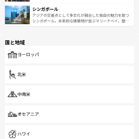
るはずだ。 なお、新着のベトナム情報は
コンテンツ一覧
を
は世界的に有名で、屋台から高級レストランまで味覚を刺
的なアートスポット、そして歴史と現代が融合した町並
参照してほしい。
シンガポール
激する。気候は一年中温暖で、どの季節にも異なる楽しみ
み、どこを訪れても感動するはず。観光スポットが密集し
が待っている。親しみやすいタイの人々、仏教を中心とし
ており、効率よく見どころを回れるのも魅力。息をのむよ
アジアの交差点として多文化が融合した独自の魅力を放つ
た文化、そして多様な観光資源が、訪れる旅人を魅了し続
うな絶景から文化的な体験まで、香港を存分に楽しみ尽く
シンガポール。未来的な建築物が並ぶマリーナベイ、歴史
ける。 なお、新着のタイ情報は
コンテンツ一覧
を参照して
そう。 なお、新着の香港情報は
コンテンツ一覧
を参照して
と伝統を感じられるエスニックタウン、多数の緑豊かな公
ほしい。
ほしい。
園や自然保護区など、自然が調和した近代的な景観と文化
の多様性あふれるカラフルな町は、どこを歩いても新しい
国と地域
発見がある。さらに、治安のよさや充実した公共交通機関
も、旅行者にとっては魅力的なポイント。グルメも豊富
で、ホーカーズは地元の風情を楽しめる外せないスポット
ヨーロッパ
だ。訪れる人を飽きさせないシンガポールで、多様な魅力
を体感しよう。 なお、新着のシンガポール情報は
コンテン
ツ一覧
を参照してほしい。
北米
中南米
オセアニア
ハワイ