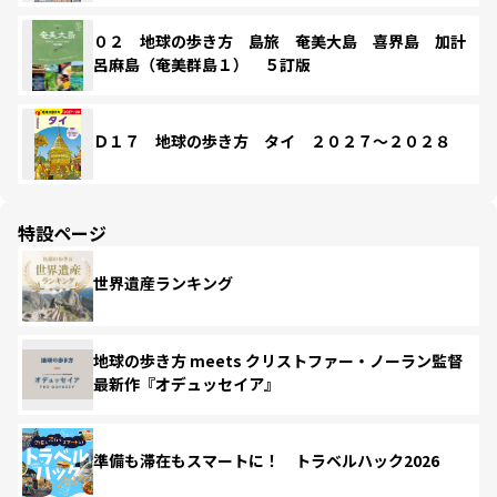
０２ 地球の歩き方 島旅 奄美大島 喜界島 加計
呂麻島（奄美群島１） ５訂版
Ｄ１７ 地球の歩き方 タイ ２０２７～２０２８
特設ページ
世界遺産ランキング
地球の歩き方 meets クリストファー・ノーラン監督
最新作『オデュッセイア』
準備も滞在もスマートに！ トラベルハック2026