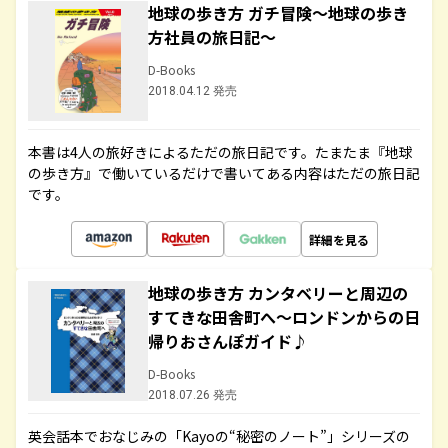
地球の歩き方 ガチ冒険～地球の歩き
方社員の旅日記～
D-Books
2018.04.12 発売
本書は4人の旅好きによるただの旅日記です。たまたま『地球
の歩き方』で働いているだけで書いてある内容はただの旅日記
です。
詳細を見る
地球の歩き方 カンタベリーと周辺の
すてきな田舎町へ～ロンドンからの日
帰りおさんぽガイド♪
D-Books
2018.07.26 発売
英会話本でおなじみの「Kayoの“秘密のノート”」シリーズの