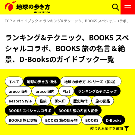
TOP
ガイドブック
ランキング&テクニック、BOOKS スペシャルコラボ、BO
ランキング&テクニック、BOOKS スペ
シャルコラボ、BOOKS 旅の名言＆絶
景、D-Booksのガイドブック一覧
すべて
地球の歩き方 海外
地球の歩き方 Jシリーズ（国内）
aruco 海外
aruco 国内
Plat
ランキング&テクニック
Resort Style
島旅
御朱印
歴史時代
旅の図鑑
BOOKS スペシャルコラボ
BOOKS 旅の名言＆絶景
BOOKS 旅と健康
BOOKS 旅の読み物
BOOKS
D-Books
絞り込み条件を追加