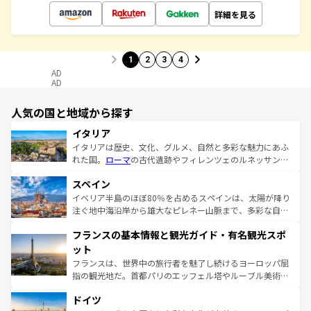
詳細を見る
1
2
3
4
AD
AD
人気の国と地域から探す
イタリア
イタリアは歴史、文化、グルメ、自然と多彩な魅力にあふ
れた国。
ローマ
の古代遺跡やフィレンツェのルネッサンス
美術、ヴェネツィアの運河など、歴史あるスポットはもち
スペイン
ろん、トスカーナの美しい田園風景やアマルフィ海岸の絶
景など、自然景観も見逃せない。観光の合間には、本場の
イベリア半島のほぼ80％を占めるスペインは、太陽が降り
ピザやパスタなど、絶品のイタリア料理を堪能することも
注ぐ地中海沿岸から雄大なピレネー山脈まで、多彩な自然
できる。朝目覚めてから夜眠るまで、すべての瞬間を楽し
と文化が詰まったヨーロッパ屈指の旅行先だ。多様な地域
フランスの基本情報と観光ガイド・有名観光スポ
ませてくれるイタリアで、忘れられない旅をしてみよう！
文化が根付くこの国では、情熱的なフラメンコ、熱気あふ
なお、新着のイタリア情報は
コンテンツ一覧
を参照してほ
れる闘牛、そして美味しいタパスが生活の一部となってい
ット
しい。
る。首都マドリードの洗練された雰囲気や、バルセロナの
フランスは、世界中の旅行者を魅了し続けるヨーロッパ屈
アートに溢れた街角から、地方では古代ローマ遺跡や中世
指の観光地だ。首都パリのエッフェル塔やルーブル美術館
の城塞都市、穏やかなビーチリゾートまで多彩な表情を見
といった象徴的なスポットから、田舎町の古風な美しさま
せる。地方によって風土や気候が異なるスペインはその個
ドイツ
で、幅広い魅力が詰まっている。華麗な宮殿、歴史的な大
性で訪れる人を魅了する。 なお、新着のスペイン情報は
コ