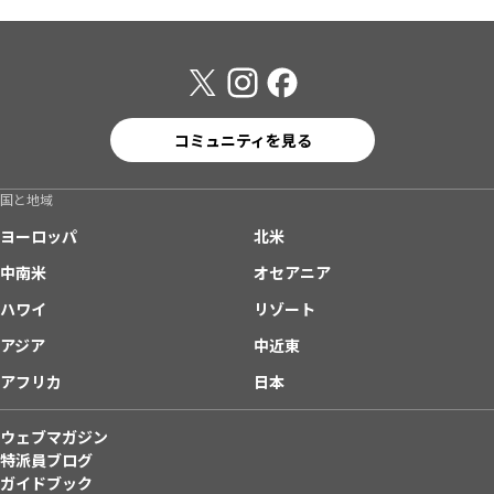
コミュニティを見る
国と地域
ヨーロッパ
北米
中南米
オセアニア
ハワイ
リゾート
アジア
中近東
アフリカ
日本
ウェブマガジン
特派員ブログ
ガイドブック