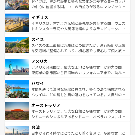
聖堂、美しいビーチ、そして豊かな自然が、訪れる者を心
ドイツは、豊かな歴史と多彩な文化が交差するヨーロッパ
ンテンツ一覧
を参照してほしい。
から魅了する。また、フランスは美食の国としても知ら
の中心に位置する国。中世の街並みが残るロマンチック街
れ、フランス料理はユネスコ無形文化遺産にも登録されて
道から、未来を先取りするようなモダンな都市まで多様な
イギリス
いる。シャンパンの発祥地であるランス、プロヴァンスの
顔を持つこの国は、どこを歩いても飽きることがない。ベ
香り高いラベンダー畑など、多彩な楽しみ方が可能だ。さ
ルリンの文化的活気、バイエルン州のアルプスの絶景、そ
イギリスは、古きよき伝統と最先端が共存する国。ウェス
らに、パリ以外の地域にも魅力が溢れており、どの街角に
してライン川沿いのワイン畑といった風景は必見。ビール
トミンスター寺院や大英博物館のようなランドマーク、歴
も豊かな歴史と文化が息づいている。パリ以外の個性あふ
とソーセージを味わいながら地元の人と過ごす楽しい時間
史ある大学都市、美しい丘陵地帯や牧歌的な風景など、エ
れる地方に足を運ぶとそれぞれで全く異なる文化を体験で
スイス
は、お酒好きな人にはぜひ体験してほしい。 なお、新着の
リアごとに異なる魅力がある。また、優雅なアフタヌーン
きるだろう。 なお、新着のフランス情報は
コンテンツ一覧
ドイツ情報は
コンテンツ一覧
を参照してほしい。
ティー、ビール好きにはたまらない英国パブ、サッカー観
スイスの国土面積は九州ほどの広さだが、運行時刻が正確
を参照してほしい。
戦など、本場だからこそできる体験も豊富。イギリスを旅
な交通網が整備されており、初心者でも安心して個人旅行
して楽しみつくそう。 なお、新着のイギリス情報は
コンテ
を楽しめる。日本同様に時刻表どおりの旅が可能だ。中世
アメリカ
ンツ一覧
を参照してほしい。
の建物がそのまま残る町や、スイスならではのユニークな
博物館もあり、アルプス観光だけでなく町歩きも満喫する
アメリカ合衆国は、広大な土地と多様な文化が魅力の国。
ことができる。国民の所得が高いため物価も高いが、旅行
東海岸の都市部から西海岸のカリフォルニアまで、訪れる
者向けの交通パス提供のサービスもあり、うまく活用すれ
場所ごとに異なる風景と体験が待っている。ニューヨーク
ハワイ
ば市内交通費無料で観光を楽しむこともできる。 なお、新
のような巨大都市は、観光、ショッピング、エンターテイ
着のスイス情報は
コンテンツ一覧
を参照してほしい。
ンメントが詰まった刺激的なスポットだ。一方、アメリカ
年間を通じて温暖な気候に恵まれ、多くの島で構成される
西部には大自然が広がり、グランドキャニオンやイエロー
ハワイは、どの島も独自の魅力をもっている。大自然の神
ストーン国立公園といった絶景が堪能できる。さらに、南
秘を感じたいなら、火山が生み出した壮大な景観を誇るハ
オーストラリア
部のニューオーリンズでは、音楽と美食が融合した独特の
ワイ島は見逃せない。また、定番の観光地といえばオアフ
文化が魅力。旅行者はアメリカの各地域で異なる魅力を楽
島だが、静かな自然を求めるならマウイ島やカウアイ島が
オーストラリアは、壮大な自然と多様な文化が魅力の国。
しみながら、その多様性と豊かな歴史を感じることができ
おすすめ。エメラルドグリーンに輝く海をはじめ、豊かな
シドニーのシンボルであるシドニー・オペラハウス、オー
るだろう。車でのロードトリップや列車の旅も、アメリカ
文化や歴史が息づいている。「アロハスピリット」と呼ば
ストラリア東海岸北部に広がる大サンゴ礁地帯グレートバ
ならではの贅沢な旅のスタイルだ。 なお、新着のアメリカ
台湾
れるおもてなしの心で訪れる人々を迎えてくれるハワイの
リアリーフや大陸中央部にそびえるウルル（エアーズロッ
情報は
コンテンツ一覧
を参照してほしい。
人々、おいしいローカルフードやハワイアンミュージッ
ク）、タスマニアの美しい原生林やケアンズの熱帯雨林な
日本から約４時間ほどでたどり着く台湾は、多彩な文化と