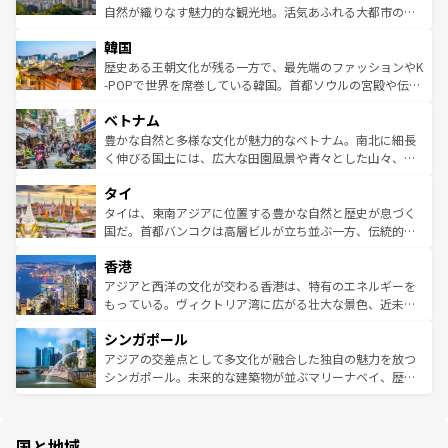
ク、伝統的なフラダンスなど、すべてがハワイの魅力を彩
ど、見どころがたくさん。また、カフェやワイン、オージ
自然が織りなす魅力的な観光地。活気あふれる大都市の台
っている。訪れるたびに新しい発見と感動が待っているハ
ービーフなどの食文化も豊かで、美味しいものであふれて
北やノスタルジックな町並みが人気な九份（ジォウフェ
ワイを、存分に味わってほしい。 なお、新着のハワイ情報
韓国
いる。アクティビティも充実しており、サーフィンやダイ
ン）、静ひつな山岳地帯である台湾東部など、都市の喧騒
は
コンテンツ一覧
を参照してほしい。
ビング、ハイキングなど、アウトドア好きにはたまらな
と山間の静けさが共存しており、訪れる人に新しい発見と
歴史ある王朝文化が残る一方で、最先端のファッションやK
い。オーストラリアの多彩な魅力を存分に味わいつくそ
驚きをもたらしてくれる。また、奥深い台湾の食文化も魅
-POPで世界を席巻している韓国。首都ソウルの宮殿や伝統
う。 なお、新着のオーストラリア情報は
コンテンツ一覧
を
力で、夜市などの屋台グルメから高級料理、ヘルシーで美
家屋が並ぶエリアでは韓国の歴史と文化に浸ることがで
参照してほしい。
ベトナム
容にもいいと評判のスイーツなど、バラエティ豊かな料理
き、地方に足を延ばせば四季折々の自然美を楽しむことが
が味わえる。 なお、新着の台湾情報は
コンテンツ一覧
を参
できる。そして、キムチや焼肉、絶品のストリートフード
豊かな自然と多様な文化が魅力的なベトナム。南北に細長
照してほしい。
まで、さまざまな韓国料理が待っている。夜には、韓国な
く伸びる国土には、広大な田園風景や青々とした山々、世
らではのナイトライフも堪能できる。あたたかいホスピタ
界遺産に登録された壮大な自然景観が点在し、都市部では
タイ
リティに包まれながら、韓国の多彩な魅力を心ゆくまで味
急速な発展と共に伝統が息づく。ハノイの古い町並みやホ
わってみてほしい。 なお、新着の韓国情報は
コンテンツ一
ーチミン市のフランス統治時代の建物も、独特の雰囲気を
タイは、東南アジアに位置する豊かな自然と歴史が息づく
覧
を参照してほしい。
醸し出している。また、バラエティの豊かさとおいしさで
国だ。首都バンコクは高層ビルが立ち並ぶ一方、伝統的な
世界中の食通を魅了してやまないベトナム料理も魅力のひ
寺院や市場がいたるところに点在し、古きよき文化と現代
香港
とつ。フォーやバインミー、ベトナムコーヒーなどは、ぜ
の活気が交差している。北部ではチェンマイなどの山岳地
ひ現地で味わいたい。どの地域を訪れてもあたたかい人々
帯で自然と触れ合い、南部ではプーケットやクラビの美し
アジアと西洋の文化が交わる香港は、特有のエネルギーを
が旅行者を迎えてくれるので、きっと忘れられない旅にな
いビーチでリゾート気分を楽しむことができる。タイ料理
もっている。ヴィクトリア湾に広がる壮大な景色、近未来
るはずだ。 なお、新着のベトナム情報は
コンテンツ一覧
を
は世界的に有名で、屋台から高級レストランまで味覚を刺
的なアートスポット、そして歴史と現代が融合した町並
参照してほしい。
シンガポール
激する。気候は一年中温暖で、どの季節にも異なる楽しみ
み、どこを訪れても感動するはず。観光スポットが密集し
が待っている。親しみやすいタイの人々、仏教を中心とし
ており、効率よく見どころを回れるのも魅力。息をのむよ
アジアの交差点として多文化が融合した独自の魅力を放つ
た文化、そして多様な観光資源が、訪れる旅人を魅了し続
うな絶景から文化的な体験まで、香港を存分に楽しみ尽く
シンガポール。未来的な建築物が並ぶマリーナベイ、歴史
ける。 なお、新着のタイ情報は
コンテンツ一覧
を参照して
そう。 なお、新着の香港情報は
コンテンツ一覧
を参照して
と伝統を感じられるエスニックタウン、多数の緑豊かな公
ほしい。
ほしい。
園や自然保護区など、自然が調和した近代的な景観と文化
の多様性あふれるカラフルな町は、どこを歩いても新しい
国と地域