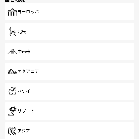
発見がある。さらに、治安のよさや充実した公共交通機関
も、旅行者にとっては魅力的なポイント。グルメも豊富
で、ホーカーズは地元の風情を楽しめる外せないスポット
ヨーロッパ
だ。訪れる人を飽きさせないシンガポールで、多様な魅力
を体感しよう。 なお、新着のシンガポール情報は
コンテン
ツ一覧
を参照してほしい。
北米
中南米
オセアニア
ハワイ
リゾート
アジア