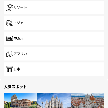
リゾート
アジア
中近東
アフリカ
日本
人気スポット