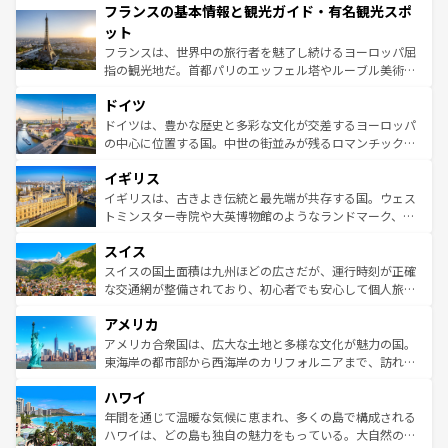
フランスの基本情報と観光ガイド・有名観光スポ
ませてくれるイタリアで、忘れられない旅をしてみよう！
文化が根付くこの国では、情熱的なフラメンコ、熱気あふ
なお、新着のイタリア情報は
コンテンツ一覧
を参照してほ
れる闘牛、そして美味しいタパスが生活の一部となってい
ット
しい。
る。首都マドリードの洗練された雰囲気や、バルセロナの
フランスは、世界中の旅行者を魅了し続けるヨーロッパ屈
アートに溢れた街角から、地方では古代ローマ遺跡や中世
指の観光地だ。首都パリのエッフェル塔やルーブル美術館
の城塞都市、穏やかなビーチリゾートまで多彩な表情を見
といった象徴的なスポットから、田舎町の古風な美しさま
せる。地方によって風土や気候が異なるスペインはその個
ドイツ
で、幅広い魅力が詰まっている。華麗な宮殿、歴史的な大
性で訪れる人を魅了する。 なお、新着のスペイン情報は
コ
聖堂、美しいビーチ、そして豊かな自然が、訪れる者を心
ドイツは、豊かな歴史と多彩な文化が交差するヨーロッパ
ンテンツ一覧
を参照してほしい。
から魅了する。また、フランスは美食の国としても知ら
の中心に位置する国。中世の街並みが残るロマンチック街
れ、フランス料理はユネスコ無形文化遺産にも登録されて
道から、未来を先取りするようなモダンな都市まで多様な
イギリス
いる。シャンパンの発祥地であるランス、プロヴァンスの
顔を持つこの国は、どこを歩いても飽きることがない。ベ
香り高いラベンダー畑など、多彩な楽しみ方が可能だ。さ
ルリンの文化的活気、バイエルン州のアルプスの絶景、そ
イギリスは、古きよき伝統と最先端が共存する国。ウェス
らに、パリ以外の地域にも魅力が溢れており、どの街角に
してライン川沿いのワイン畑といった風景は必見。ビール
トミンスター寺院や大英博物館のようなランドマーク、歴
も豊かな歴史と文化が息づいている。パリ以外の個性あふ
とソーセージを味わいながら地元の人と過ごす楽しい時間
史ある大学都市、美しい丘陵地帯や牧歌的な風景など、エ
れる地方に足を運ぶとそれぞれで全く異なる文化を体験で
スイス
は、お酒好きな人にはぜひ体験してほしい。 なお、新着の
リアごとに異なる魅力がある。また、優雅なアフタヌーン
きるだろう。 なお、新着のフランス情報は
コンテンツ一覧
ドイツ情報は
コンテンツ一覧
を参照してほしい。
ティー、ビール好きにはたまらない英国パブ、サッカー観
スイスの国土面積は九州ほどの広さだが、運行時刻が正確
を参照してほしい。
戦など、本場だからこそできる体験も豊富。イギリスを旅
な交通網が整備されており、初心者でも安心して個人旅行
して楽しみつくそう。 なお、新着のイギリス情報は
コンテ
を楽しめる。日本同様に時刻表どおりの旅が可能だ。中世
アメリカ
ンツ一覧
を参照してほしい。
の建物がそのまま残る町や、スイスならではのユニークな
博物館もあり、アルプス観光だけでなく町歩きも満喫する
アメリカ合衆国は、広大な土地と多様な文化が魅力の国。
ことができる。国民の所得が高いため物価も高いが、旅行
東海岸の都市部から西海岸のカリフォルニアまで、訪れる
者向けの交通パス提供のサービスもあり、うまく活用すれ
場所ごとに異なる風景と体験が待っている。ニューヨーク
ハワイ
ば市内交通費無料で観光を楽しむこともできる。 なお、新
のような巨大都市は、観光、ショッピング、エンターテイ
着のスイス情報は
コンテンツ一覧
を参照してほしい。
ンメントが詰まった刺激的なスポットだ。一方、アメリカ
年間を通じて温暖な気候に恵まれ、多くの島で構成される
西部には大自然が広がり、グランドキャニオンやイエロー
ハワイは、どの島も独自の魅力をもっている。大自然の神