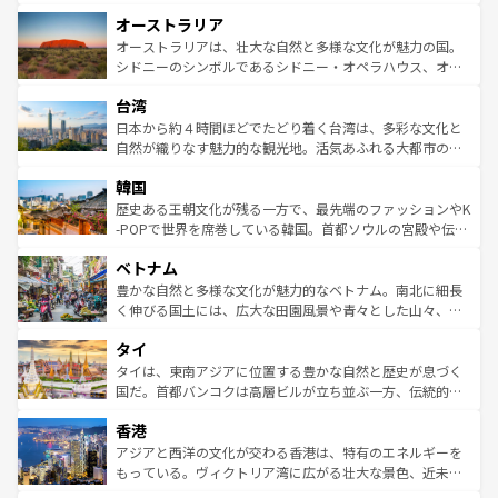
ストーン国立公園といった絶景が堪能できる。さらに、南
秘を感じたいなら、火山が生み出した壮大な景観を誇るハ
オーストラリア
部のニューオーリンズでは、音楽と美食が融合した独特の
ワイ島は見逃せない。また、定番の観光地といえばオアフ
文化が魅力。旅行者はアメリカの各地域で異なる魅力を楽
島だが、静かな自然を求めるならマウイ島やカウアイ島が
オーストラリアは、壮大な自然と多様な文化が魅力の国。
しみながら、その多様性と豊かな歴史を感じることができ
おすすめ。エメラルドグリーンに輝く海をはじめ、豊かな
シドニーのシンボルであるシドニー・オペラハウス、オー
るだろう。車でのロードトリップや列車の旅も、アメリカ
文化や歴史が息づいている。「アロハスピリット」と呼ば
ストラリア東海岸北部に広がる大サンゴ礁地帯グレートバ
ならではの贅沢な旅のスタイルだ。 なお、新着のアメリカ
台湾
れるおもてなしの心で訪れる人々を迎えてくれるハワイの
リアリーフや大陸中央部にそびえるウルル（エアーズロッ
情報は
コンテンツ一覧
を参照してほしい。
人々、おいしいローカルフードやハワイアンミュージッ
ク）、タスマニアの美しい原生林やケアンズの熱帯雨林な
日本から約４時間ほどでたどり着く台湾は、多彩な文化と
ク、伝統的なフラダンスなど、すべてがハワイの魅力を彩
ど、見どころがたくさん。また、カフェやワイン、オージ
自然が織りなす魅力的な観光地。活気あふれる大都市の台
っている。訪れるたびに新しい発見と感動が待っているハ
ービーフなどの食文化も豊かで、美味しいものであふれて
北やノスタルジックな町並みが人気な九份（ジォウフェ
ワイを、存分に味わってほしい。 なお、新着のハワイ情報
韓国
いる。アクティビティも充実しており、サーフィンやダイ
ン）、静ひつな山岳地帯である台湾東部など、都市の喧騒
は
コンテンツ一覧
を参照してほしい。
ビング、ハイキングなど、アウトドア好きにはたまらな
と山間の静けさが共存しており、訪れる人に新しい発見と
歴史ある王朝文化が残る一方で、最先端のファッションやK
い。オーストラリアの多彩な魅力を存分に味わいつくそ
驚きをもたらしてくれる。また、奥深い台湾の食文化も魅
-POPで世界を席巻している韓国。首都ソウルの宮殿や伝統
う。 なお、新着のオーストラリア情報は
コンテンツ一覧
を
力で、夜市などの屋台グルメから高級料理、ヘルシーで美
家屋が並ぶエリアでは韓国の歴史と文化に浸ることがで
参照してほしい。
ベトナム
容にもいいと評判のスイーツなど、バラエティ豊かな料理
き、地方に足を延ばせば四季折々の自然美を楽しむことが
が味わえる。 なお、新着の台湾情報は
コンテンツ一覧
を参
できる。そして、キムチや焼肉、絶品のストリートフード
豊かな自然と多様な文化が魅力的なベトナム。南北に細長
照してほしい。
まで、さまざまな韓国料理が待っている。夜には、韓国な
く伸びる国土には、広大な田園風景や青々とした山々、世
らではのナイトライフも堪能できる。あたたかいホスピタ
界遺産に登録された壮大な自然景観が点在し、都市部では
タイ
リティに包まれながら、韓国の多彩な魅力を心ゆくまで味
急速な発展と共に伝統が息づく。ハノイの古い町並みやホ
わってみてほしい。 なお、新着の韓国情報は
コンテンツ一
ーチミン市のフランス統治時代の建物も、独特の雰囲気を
タイは、東南アジアに位置する豊かな自然と歴史が息づく
覧
を参照してほしい。
醸し出している。また、バラエティの豊かさとおいしさで
国だ。首都バンコクは高層ビルが立ち並ぶ一方、伝統的な
世界中の食通を魅了してやまないベトナム料理も魅力のひ
寺院や市場がいたるところに点在し、古きよき文化と現代
香港
とつ。フォーやバインミー、ベトナムコーヒーなどは、ぜ
の活気が交差している。北部ではチェンマイなどの山岳地
ひ現地で味わいたい。どの地域を訪れてもあたたかい人々
帯で自然と触れ合い、南部ではプーケットやクラビの美し
アジアと西洋の文化が交わる香港は、特有のエネルギーを
が旅行者を迎えてくれるので、きっと忘れられない旅にな
いビーチでリゾート気分を楽しむことができる。タイ料理
もっている。ヴィクトリア湾に広がる壮大な景色、近未来
るはずだ。 なお、新着のベトナム情報は
コンテンツ一覧
を
は世界的に有名で、屋台から高級レストランまで味覚を刺
的なアートスポット、そして歴史と現代が融合した町並