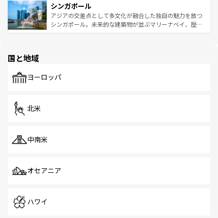
参照してほしい。
シンガポール
激する。気候は一年中温暖で、どの季節にも異なる楽しみ
み、どこを訪れても感動するはず。観光スポットが密集し
が待っている。親しみやすいタイの人々、仏教を中心とし
ており、効率よく見どころを回れるのも魅力。息をのむよ
アジアの交差点として多文化が融合した独自の魅力を放つ
た文化、そして多様な観光資源が、訪れる旅人を魅了し続
うな絶景から文化的な体験まで、香港を存分に楽しみ尽く
シンガポール。未来的な建築物が並ぶマリーナベイ、歴史
ける。 なお、新着のタイ情報は
コンテンツ一覧
を参照して
そう。 なお、新着の香港情報は
コンテンツ一覧
を参照して
と伝統を感じられるエスニックタウン、多数の緑豊かな公
ほしい。
ほしい。
園や自然保護区など、自然が調和した近代的な景観と文化
の多様性あふれるカラフルな町は、どこを歩いても新しい
国と地域
発見がある。さらに、治安のよさや充実した公共交通機関
も、旅行者にとっては魅力的なポイント。グルメも豊富
で、ホーカーズは地元の風情を楽しめる外せないスポット
ヨーロッパ
だ。訪れる人を飽きさせないシンガポールで、多様な魅力
を体感しよう。 なお、新着のシンガポール情報は
コンテン
ツ一覧
を参照してほしい。
北米
中南米
オセアニア
ハワイ