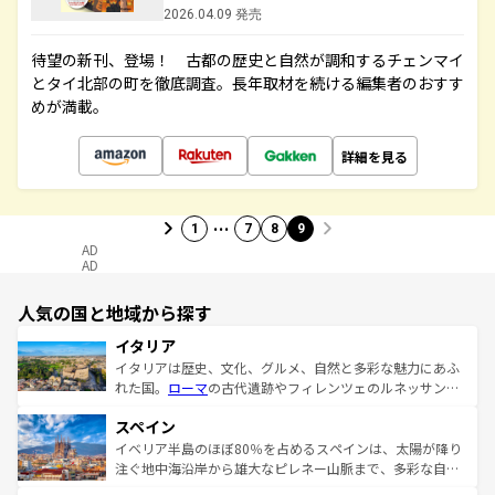
2026.04.09 発売
待望の新刊、登場！ 古都の歴史と自然が調和するチェンマイ
とタイ北部の町を徹底調査。長年取材を続ける編集者のおすす
めが満載。
詳細を見る
…
1
7
8
9
AD
AD
人気の国と地域から探す
イタリア
イタリアは歴史、文化、グルメ、自然と多彩な魅力にあふ
れた国。
ローマ
の古代遺跡やフィレンツェのルネッサンス
美術、ヴェネツィアの運河など、歴史あるスポットはもち
スペイン
ろん、トスカーナの美しい田園風景やアマルフィ海岸の絶
景など、自然景観も見逃せない。観光の合間には、本場の
イベリア半島のほぼ80％を占めるスペインは、太陽が降り
ピザやパスタなど、絶品のイタリア料理を堪能することも
注ぐ地中海沿岸から雄大なピレネー山脈まで、多彩な自然
できる。朝目覚めてから夜眠るまで、すべての瞬間を楽し
と文化が詰まったヨーロッパ屈指の旅行先だ。多様な地域