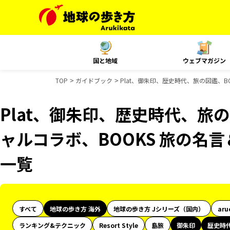
国と地域
ウェブマガジン
TOP
ガイドブック
Plat、御朱印、歴史時代、旅の図鑑、B
Plat、御朱印、歴史時代、旅の
ャルコラボ、BOOKS 旅の名
一覧
すべて
地球の歩き方 海外
地球の歩き方 Jシリーズ（国内）
aru
ランキング&テクニック
Resort Style
島旅
御朱印
歴史時