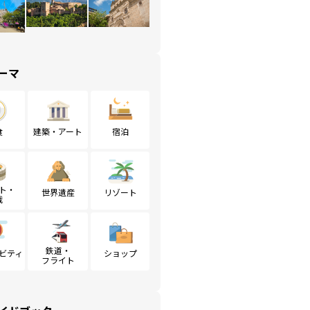
ーマ
食
建築・アート
宿泊
ト・
世界遺産
リゾート
戦
鉄道・
ビティ
ショップ
フライト