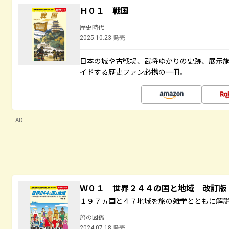
Ｈ０１ 戦国
歴史時代
2025.10.23 発売
日本の城や古戦場、武将ゆかりの史跡、展示
イドする歴史ファン必携の一冊。
AD
Ｗ０１ 世界２４４の国と地域 改訂版
１９７ヵ国と４７地域を旅の雑学とともに解
旅の図鑑
2024.07.18 発売