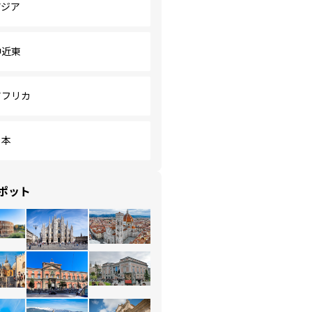
アジア
中近東
アフリカ
日本
ポット