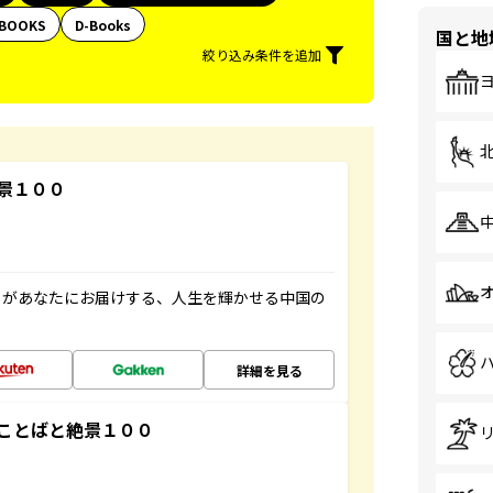
BOOKS
D-Books
国と地
絞り込み条件を追加
景１００
」があなたにお届けする、人生を輝かせる中国の
詳細を見る
ことばと絶景１００