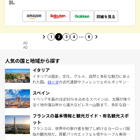
説。
詳細を見る
…
1
2
3
4
8
AD
AD
人気の国と地域から探す
イタリア
イタリアは歴史、文化、グルメ、自然と多彩な魅力にあふ
れた国。
ローマ
の古代遺跡やフィレンツェのルネッサンス
美術、ヴェネツィアの運河など、歴史あるスポットはもち
スペイン
ろん、トスカーナの美しい田園風景やアマルフィ海岸の絶
景など、自然景観も見逃せない。観光の合間には、本場の
イベリア半島のほぼ80％を占めるスペインは、太陽が降り
ピザやパスタなど、絶品のイタリア料理を堪能することも
注ぐ地中海沿岸から雄大なピレネー山脈まで、多彩な自然
できる。朝目覚めてから夜眠るまで、すべての瞬間を楽し
と文化が詰まったヨーロッパ屈指の旅行先だ。多様な地域
フランスの基本情報と観光ガイド・有名観光スポ
ませてくれるイタリアで、忘れられない旅をしてみよう！
文化が根付くこの国では、情熱的なフラメンコ、熱気あふ
なお、新着のイタリア情報は
コンテンツ一覧
を参照してほ
れる闘牛、そして美味しいタパスが生活の一部となってい
ット
しい。
る。首都マドリードの洗練された雰囲気や、バルセロナの
フランスは、世界中の旅行者を魅了し続けるヨーロッパ屈
アートに溢れた街角から、地方では古代ローマ遺跡や中世
指の観光地だ。首都パリのエッフェル塔やルーブル美術館
の城塞都市、穏やかなビーチリゾートまで多彩な表情を見
といった象徴的なスポットから、田舎町の古風な美しさま