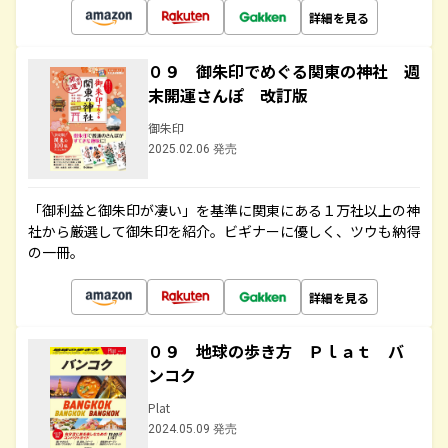
詳細を見る
０９ 御朱印でめぐる関東の神社 週
末開運さんぽ 改訂版
御朱印
2025.02.06 発売
「御利益と御朱印が凄い」を基準に関東にある１万社以上の神
社から厳選して御朱印を紹介。ビギナーに優しく、ツウも納得
の一冊。
詳細を見る
０９ 地球の歩き方 Ｐｌａｔ バ
ンコク
Plat
2024.05.09 発売