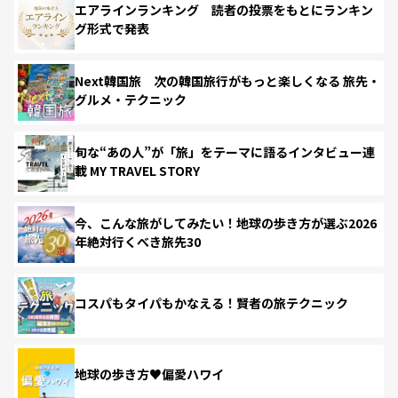
エアラインランキング 読者の投票をもとにランキン
グ形式で発表
Next韓国旅 次の韓国旅行がもっと楽しくなる 旅先・
グルメ・テクニック
旬な“あの人”が「旅」をテーマに語るインタビュー連
載 MY TRAVEL STORY
今、こんな旅がしてみたい！地球の歩き方が選ぶ2026
年絶対行くべき旅先30
コスパもタイパもかなえる！賢者の旅テクニック
地球の歩き方♥偏愛ハワイ