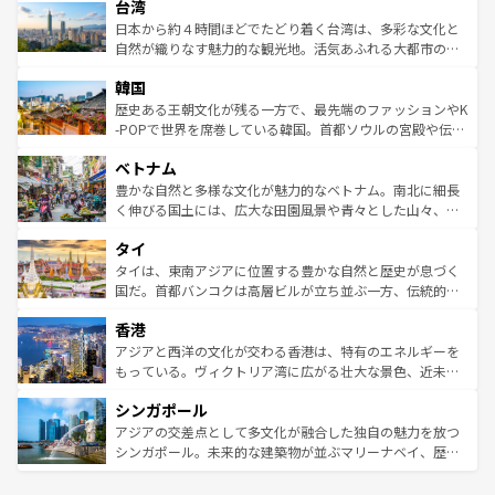
ならではの贅沢な旅のスタイルだ。 なお、新着のアメリカ
台湾
れるおもてなしの心で訪れる人々を迎えてくれるハワイの
リアリーフや大陸中央部にそびえるウルル（エアーズロッ
情報は
コンテンツ一覧
を参照してほしい。
人々、おいしいローカルフードやハワイアンミュージッ
ク）、タスマニアの美しい原生林やケアンズの熱帯雨林な
日本から約４時間ほどでたどり着く台湾は、多彩な文化と
ク、伝統的なフラダンスなど、すべてがハワイの魅力を彩
ど、見どころがたくさん。また、カフェやワイン、オージ
自然が織りなす魅力的な観光地。活気あふれる大都市の台
っている。訪れるたびに新しい発見と感動が待っているハ
ービーフなどの食文化も豊かで、美味しいものであふれて
北やノスタルジックな町並みが人気な九份（ジォウフェ
ワイを、存分に味わってほしい。 なお、新着のハワイ情報
韓国
いる。アクティビティも充実しており、サーフィンやダイ
ン）、静ひつな山岳地帯である台湾東部など、都市の喧騒
は
コンテンツ一覧
を参照してほしい。
ビング、ハイキングなど、アウトドア好きにはたまらな
と山間の静けさが共存しており、訪れる人に新しい発見と
歴史ある王朝文化が残る一方で、最先端のファッションやK
い。オーストラリアの多彩な魅力を存分に味わいつくそ
驚きをもたらしてくれる。また、奥深い台湾の食文化も魅
-POPで世界を席巻している韓国。首都ソウルの宮殿や伝統
う。 なお、新着のオーストラリア情報は
コンテンツ一覧
を
力で、夜市などの屋台グルメから高級料理、ヘルシーで美
家屋が並ぶエリアでは韓国の歴史と文化に浸ることがで
参照してほしい。
ベトナム
容にもいいと評判のスイーツなど、バラエティ豊かな料理
き、地方に足を延ばせば四季折々の自然美を楽しむことが
が味わえる。 なお、新着の台湾情報は
コンテンツ一覧
を参
できる。そして、キムチや焼肉、絶品のストリートフード
豊かな自然と多様な文化が魅力的なベトナム。南北に細長
照してほしい。
まで、さまざまな韓国料理が待っている。夜には、韓国な
く伸びる国土には、広大な田園風景や青々とした山々、世
らではのナイトライフも堪能できる。あたたかいホスピタ
界遺産に登録された壮大な自然景観が点在し、都市部では
タイ
リティに包まれながら、韓国の多彩な魅力を心ゆくまで味
急速な発展と共に伝統が息づく。ハノイの古い町並みやホ
わってみてほしい。 なお、新着の韓国情報は
コンテンツ一
ーチミン市のフランス統治時代の建物も、独特の雰囲気を
タイは、東南アジアに位置する豊かな自然と歴史が息づく
覧
を参照してほしい。
醸し出している。また、バラエティの豊かさとおいしさで
国だ。首都バンコクは高層ビルが立ち並ぶ一方、伝統的な
世界中の食通を魅了してやまないベトナム料理も魅力のひ
寺院や市場がいたるところに点在し、古きよき文化と現代
香港
とつ。フォーやバインミー、ベトナムコーヒーなどは、ぜ
の活気が交差している。北部ではチェンマイなどの山岳地
ひ現地で味わいたい。どの地域を訪れてもあたたかい人々
帯で自然と触れ合い、南部ではプーケットやクラビの美し
アジアと西洋の文化が交わる香港は、特有のエネルギーを
が旅行者を迎えてくれるので、きっと忘れられない旅にな
いビーチでリゾート気分を楽しむことができる。タイ料理
もっている。ヴィクトリア湾に広がる壮大な景色、近未来
るはずだ。 なお、新着のベトナム情報は
コンテンツ一覧
を
は世界的に有名で、屋台から高級レストランまで味覚を刺
的なアートスポット、そして歴史と現代が融合した町並
参照してほしい。
シンガポール
激する。気候は一年中温暖で、どの季節にも異なる楽しみ
み、どこを訪れても感動するはず。観光スポットが密集し
が待っている。親しみやすいタイの人々、仏教を中心とし
ており、効率よく見どころを回れるのも魅力。息をのむよ
アジアの交差点として多文化が融合した独自の魅力を放つ
た文化、そして多様な観光資源が、訪れる旅人を魅了し続
うな絶景から文化的な体験まで、香港を存分に楽しみ尽く
シンガポール。未来的な建築物が並ぶマリーナベイ、歴史
ける。 なお、新着のタイ情報は
コンテンツ一覧
を参照して
そう。 なお、新着の香港情報は
コンテンツ一覧
を参照して
と伝統を感じられるエスニックタウン、多数の緑豊かな公
ほしい。
ほしい。
園や自然保護区など、自然が調和した近代的な景観と文化