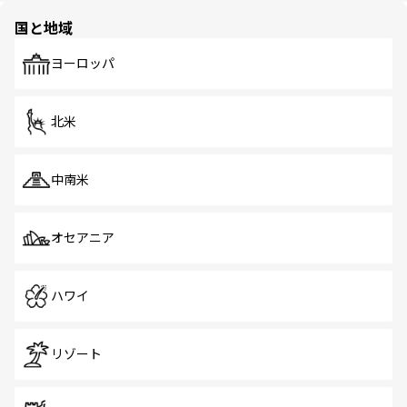
の多様性あふれるカラフルな町は、どこを歩いても新しい
国と地域
発見がある。さらに、治安のよさや充実した公共交通機関
も、旅行者にとっては魅力的なポイント。グルメも豊富
で、ホーカーズは地元の風情を楽しめる外せないスポット
ヨーロッパ
だ。訪れる人を飽きさせないシンガポールで、多様な魅力
を体感しよう。 なお、新着のシンガポール情報は
コンテン
ツ一覧
を参照してほしい。
北米
中南米
オセアニア
ハワイ
リゾート