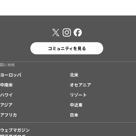
コミュニティを見る
国と地域
ヨーロッパ
北米
中南米
オセアニア
ハワイ
リゾート
アジア
中近東
アフリカ
日本
ウェブマガジン