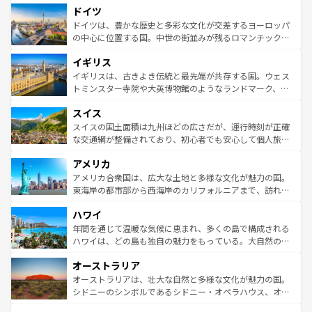
せる。地方によって風土や気候が異なるスペインはその個
ドイツ
で、幅広い魅力が詰まっている。華麗な宮殿、歴史的な大
性で訪れる人を魅了する。 なお、新着のスペイン情報は
コ
聖堂、美しいビーチ、そして豊かな自然が、訪れる者を心
ドイツは、豊かな歴史と多彩な文化が交差するヨーロッパ
ンテンツ一覧
を参照してほしい。
から魅了する。また、フランスは美食の国としても知ら
の中心に位置する国。中世の街並みが残るロマンチック街
れ、フランス料理はユネスコ無形文化遺産にも登録されて
道から、未来を先取りするようなモダンな都市まで多様な
イギリス
いる。シャンパンの発祥地であるランス、プロヴァンスの
顔を持つこの国は、どこを歩いても飽きることがない。ベ
香り高いラベンダー畑など、多彩な楽しみ方が可能だ。さ
ルリンの文化的活気、バイエルン州のアルプスの絶景、そ
イギリスは、古きよき伝統と最先端が共存する国。ウェス
らに、パリ以外の地域にも魅力が溢れており、どの街角に
してライン川沿いのワイン畑といった風景は必見。ビール
トミンスター寺院や大英博物館のようなランドマーク、歴
も豊かな歴史と文化が息づいている。パリ以外の個性あふ
とソーセージを味わいながら地元の人と過ごす楽しい時間
史ある大学都市、美しい丘陵地帯や牧歌的な風景など、エ
れる地方に足を運ぶとそれぞれで全く異なる文化を体験で
スイス
は、お酒好きな人にはぜひ体験してほしい。 なお、新着の
リアごとに異なる魅力がある。また、優雅なアフタヌーン
きるだろう。 なお、新着のフランス情報は
コンテンツ一覧
ドイツ情報は
コンテンツ一覧
を参照してほしい。
ティー、ビール好きにはたまらない英国パブ、サッカー観
スイスの国土面積は九州ほどの広さだが、運行時刻が正確
を参照してほしい。
戦など、本場だからこそできる体験も豊富。イギリスを旅
な交通網が整備されており、初心者でも安心して個人旅行
して楽しみつくそう。 なお、新着のイギリス情報は
コンテ
を楽しめる。日本同様に時刻表どおりの旅が可能だ。中世
アメリカ
ンツ一覧
を参照してほしい。
の建物がそのまま残る町や、スイスならではのユニークな
博物館もあり、アルプス観光だけでなく町歩きも満喫する
アメリカ合衆国は、広大な土地と多様な文化が魅力の国。
ことができる。国民の所得が高いため物価も高いが、旅行
東海岸の都市部から西海岸のカリフォルニアまで、訪れる
者向けの交通パス提供のサービスもあり、うまく活用すれ
場所ごとに異なる風景と体験が待っている。ニューヨーク
ハワイ
ば市内交通費無料で観光を楽しむこともできる。 なお、新
のような巨大都市は、観光、ショッピング、エンターテイ
着のスイス情報は
コンテンツ一覧
を参照してほしい。
ンメントが詰まった刺激的なスポットだ。一方、アメリカ
年間を通じて温暖な気候に恵まれ、多くの島で構成される
西部には大自然が広がり、グランドキャニオンやイエロー
ハワイは、どの島も独自の魅力をもっている。大自然の神
ストーン国立公園といった絶景が堪能できる。さらに、南
秘を感じたいなら、火山が生み出した壮大な景観を誇るハ
オーストラリア
部のニューオーリンズでは、音楽と美食が融合した独特の
ワイ島は見逃せない。また、定番の観光地といえばオアフ
文化が魅力。旅行者はアメリカの各地域で異なる魅力を楽
島だが、静かな自然を求めるならマウイ島やカウアイ島が
オーストラリアは、壮大な自然と多様な文化が魅力の国。
しみながら、その多様性と豊かな歴史を感じることができ
おすすめ。エメラルドグリーンに輝く海をはじめ、豊かな
シドニーのシンボルであるシドニー・オペラハウス、オー
るだろう。車でのロードトリップや列車の旅も、アメリカ
文化や歴史が息づいている。「アロハスピリット」と呼ば
ストラリア東海岸北部に広がる大サンゴ礁地帯グレートバ