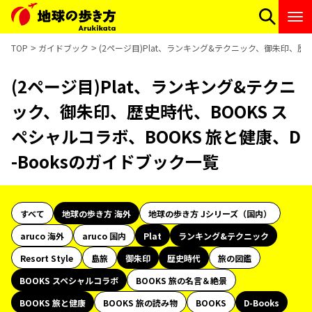
TOP
ガイドブック
(2ページ目)Plat、ランキング&テクニック、御朱印、歴史
(2ページ目)Plat、ランキング&テクニ
ック、御朱印、歴史時代、BOOKS ス
ペシャルコラボ、BOOKS 旅と健康、D
-Booksのガイドブック一覧
すべて
地球の歩き方 海外
地球の歩き方 Jシリーズ（国内）
aruco 海外
aruco 国内
Plat
ランキング&テクニック
Resort Style
島旅
御朱印
歴史時代
旅の図鑑
BOOKS スペシャルコラボ
BOOKS 旅の名言＆絶景
BOOKS 旅と健康
BOOKS 旅の読み物
BOOKS
D-Books