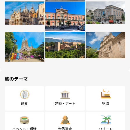
旅のテーマ
飲食
建築・アート
宿泊
イベント・観戦
世界遺産
リゾート