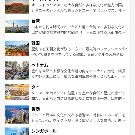
文化が魅力。旅行者はアメリカの各地域で異なる魅力を楽
島だが、静かな自然を求めるならマウイ島やカウアイ島が
オーストラリアは、壮大な自然と多様な文化が魅力の国。
しみながら、その多様性と豊かな歴史を感じることができ
おすすめ。エメラルドグリーンに輝く海をはじめ、豊かな
シドニーのシンボルであるシドニー・オペラハウス、オー
るだろう。車でのロードトリップや列車の旅も、アメリカ
文化や歴史が息づいている。「アロハスピリット」と呼ば
ストラリア東海岸北部に広がる大サンゴ礁地帯グレートバ
ならではの贅沢な旅のスタイルだ。 なお、新着のアメリカ
台湾
れるおもてなしの心で訪れる人々を迎えてくれるハワイの
リアリーフや大陸中央部にそびえるウルル（エアーズロッ
情報は
コンテンツ一覧
を参照してほしい。
人々、おいしいローカルフードやハワイアンミュージッ
ク）、タスマニアの美しい原生林やケアンズの熱帯雨林な
日本から約４時間ほどでたどり着く台湾は、多彩な文化と
ク、伝統的なフラダンスなど、すべてがハワイの魅力を彩
ど、見どころがたくさん。また、カフェやワイン、オージ
自然が織りなす魅力的な観光地。活気あふれる大都市の台
っている。訪れるたびに新しい発見と感動が待っているハ
ービーフなどの食文化も豊かで、美味しいものであふれて
北やノスタルジックな町並みが人気な九份（ジォウフェ
ワイを、存分に味わってほしい。 なお、新着のハワイ情報
韓国
いる。アクティビティも充実しており、サーフィンやダイ
ン）、静ひつな山岳地帯である台湾東部など、都市の喧騒
は
コンテンツ一覧
を参照してほしい。
ビング、ハイキングなど、アウトドア好きにはたまらな
と山間の静けさが共存しており、訪れる人に新しい発見と
歴史ある王朝文化が残る一方で、最先端のファッションやK
い。オーストラリアの多彩な魅力を存分に味わいつくそ
驚きをもたらしてくれる。また、奥深い台湾の食文化も魅
-POPで世界を席巻している韓国。首都ソウルの宮殿や伝統
う。 なお、新着のオーストラリア情報は
コンテンツ一覧
を
力で、夜市などの屋台グルメから高級料理、ヘルシーで美
家屋が並ぶエリアでは韓国の歴史と文化に浸ることがで
参照してほしい。
ベトナム
容にもいいと評判のスイーツなど、バラエティ豊かな料理
き、地方に足を延ばせば四季折々の自然美を楽しむことが
が味わえる。 なお、新着の台湾情報は
コンテンツ一覧
を参
できる。そして、キムチや焼肉、絶品のストリートフード
豊かな自然と多様な文化が魅力的なベトナム。南北に細長
照してほしい。
まで、さまざまな韓国料理が待っている。夜には、韓国な
く伸びる国土には、広大な田園風景や青々とした山々、世
らではのナイトライフも堪能できる。あたたかいホスピタ
界遺産に登録された壮大な自然景観が点在し、都市部では
タイ
リティに包まれながら、韓国の多彩な魅力を心ゆくまで味
急速な発展と共に伝統が息づく。ハノイの古い町並みやホ
わってみてほしい。 なお、新着の韓国情報は
コンテンツ一
ーチミン市のフランス統治時代の建物も、独特の雰囲気を
タイは、東南アジアに位置する豊かな自然と歴史が息づく
覧
を参照してほしい。
醸し出している。また、バラエティの豊かさとおいしさで
国だ。首都バンコクは高層ビルが立ち並ぶ一方、伝統的な
世界中の食通を魅了してやまないベトナム料理も魅力のひ
寺院や市場がいたるところに点在し、古きよき文化と現代
香港
とつ。フォーやバインミー、ベトナムコーヒーなどは、ぜ
の活気が交差している。北部ではチェンマイなどの山岳地
ひ現地で味わいたい。どの地域を訪れてもあたたかい人々
帯で自然と触れ合い、南部ではプーケットやクラビの美し
アジアと西洋の文化が交わる香港は、特有のエネルギーを
が旅行者を迎えてくれるので、きっと忘れられない旅にな
いビーチでリゾート気分を楽しむことができる。タイ料理
もっている。ヴィクトリア湾に広がる壮大な景色、近未来
るはずだ。 なお、新着のベトナム情報は
コンテンツ一覧
を
は世界的に有名で、屋台から高級レストランまで味覚を刺
的なアートスポット、そして歴史と現代が融合した町並
参照してほしい。
シンガポール
激する。気候は一年中温暖で、どの季節にも異なる楽しみ
み、どこを訪れても感動するはず。観光スポットが密集し