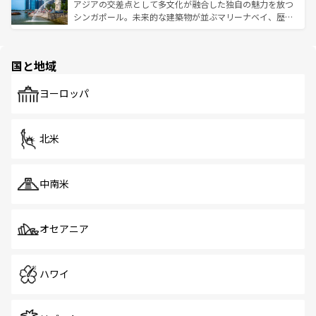
が待っている。親しみやすいタイの人々、仏教を中心とし
ており、効率よく見どころを回れるのも魅力。息をのむよ
アジアの交差点として多文化が融合した独自の魅力を放つ
た文化、そして多様な観光資源が、訪れる旅人を魅了し続
うな絶景から文化的な体験まで、香港を存分に楽しみ尽く
シンガポール。未来的な建築物が並ぶマリーナベイ、歴史
ける。 なお、新着のタイ情報は
コンテンツ一覧
を参照して
そう。 なお、新着の香港情報は
コンテンツ一覧
を参照して
と伝統を感じられるエスニックタウン、多数の緑豊かな公
ほしい。
ほしい。
園や自然保護区など、自然が調和した近代的な景観と文化
の多様性あふれるカラフルな町は、どこを歩いても新しい
国と地域
発見がある。さらに、治安のよさや充実した公共交通機関
も、旅行者にとっては魅力的なポイント。グルメも豊富
で、ホーカーズは地元の風情を楽しめる外せないスポット
ヨーロッパ
だ。訪れる人を飽きさせないシンガポールで、多様な魅力
を体感しよう。 なお、新着のシンガポール情報は
コンテン
ツ一覧
を参照してほしい。
北米
中南米
オセアニア
ハワイ