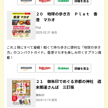
詳細を見る
２０ 地球の歩き方 Ｐｌａｔ 香
港 マカオ
Plat
2025.02.21 発売
これ１冊にすべて凝縮！軽くて持ち歩きに便利な「地球の歩き
方」のコンパクトガイド。香港マカオを楽しみ尽くすプラン満
載！
詳細を見る
２１ 御朱印でめぐる京都の神社 週
末開運さんぽ 三訂版
御朱印
2024.12.19 発売