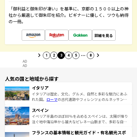
「御利益と御朱印が凄い」を基準に、京都の１５００以上の神
社から厳選して御朱印を紹介。ビギナーに優しく、ツウも納得
の一冊。
詳細を見る
…
1
2
3
4
5
8
AD
AD
人気の国と地域から探す
イタリア
イタリアは歴史、文化、グルメ、自然と多彩な魅力にあふ
れた国。
ローマ
の古代遺跡やフィレンツェのルネッサンス
美術、ヴェネツィアの運河など、歴史あるスポットはもち
スペイン
ろん、トスカーナの美しい田園風景やアマルフィ海岸の絶
景など、自然景観も見逃せない。観光の合間には、本場の
イベリア半島のほぼ80％を占めるスペインは、太陽が降り
ピザやパスタなど、絶品のイタリア料理を堪能することも
注ぐ地中海沿岸から雄大なピレネー山脈まで、多彩な自然
できる。朝目覚めてから夜眠るまで、すべての瞬間を楽し
と文化が詰まったヨーロッパ屈指の旅行先だ。多様な地域
フランスの基本情報と観光ガイド・有名観光スポ
ませてくれるイタリアで、忘れられない旅をしてみよう！
文化が根付くこの国では、情熱的なフラメンコ、熱気あふ