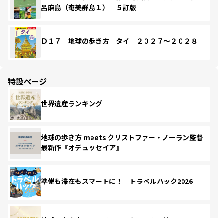
呂麻島（奄美群島１） ５訂版
Ｄ１７ 地球の歩き方 タイ ２０２７～２０２８
特設ページ
世界遺産ランキング
地球の歩き方 meets クリストファー・ノーラン監督
最新作『オデュッセイア』
準備も滞在もスマートに！ トラベルハック2026