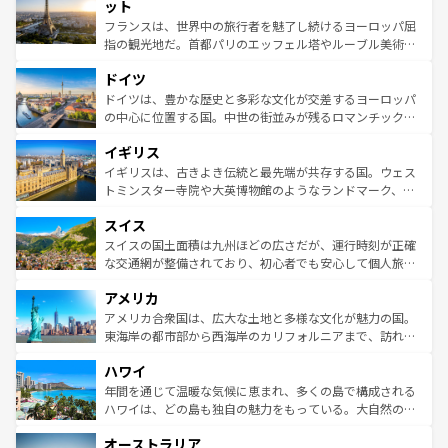
なお、新着のイタリア情報は
コンテンツ一覧
を参照してほ
れる闘牛、そして美味しいタパスが生活の一部となってい
ット
しい。
る。首都マドリードの洗練された雰囲気や、バルセロナの
フランスは、世界中の旅行者を魅了し続けるヨーロッパ屈
アートに溢れた街角から、地方では古代ローマ遺跡や中世
指の観光地だ。首都パリのエッフェル塔やルーブル美術館
の城塞都市、穏やかなビーチリゾートまで多彩な表情を見
といった象徴的なスポットから、田舎町の古風な美しさま
せる。地方によって風土や気候が異なるスペインはその個
ドイツ
で、幅広い魅力が詰まっている。華麗な宮殿、歴史的な大
性で訪れる人を魅了する。 なお、新着のスペイン情報は
コ
聖堂、美しいビーチ、そして豊かな自然が、訪れる者を心
ドイツは、豊かな歴史と多彩な文化が交差するヨーロッパ
ンテンツ一覧
を参照してほしい。
から魅了する。また、フランスは美食の国としても知ら
の中心に位置する国。中世の街並みが残るロマンチック街
れ、フランス料理はユネスコ無形文化遺産にも登録されて
道から、未来を先取りするようなモダンな都市まで多様な
イギリス
いる。シャンパンの発祥地であるランス、プロヴァンスの
顔を持つこの国は、どこを歩いても飽きることがない。ベ
香り高いラベンダー畑など、多彩な楽しみ方が可能だ。さ
ルリンの文化的活気、バイエルン州のアルプスの絶景、そ
イギリスは、古きよき伝統と最先端が共存する国。ウェス
らに、パリ以外の地域にも魅力が溢れており、どの街角に
してライン川沿いのワイン畑といった風景は必見。ビール
トミンスター寺院や大英博物館のようなランドマーク、歴
も豊かな歴史と文化が息づいている。パリ以外の個性あふ
とソーセージを味わいながら地元の人と過ごす楽しい時間
史ある大学都市、美しい丘陵地帯や牧歌的な風景など、エ
れる地方に足を運ぶとそれぞれで全く異なる文化を体験で
スイス
は、お酒好きな人にはぜひ体験してほしい。 なお、新着の
リアごとに異なる魅力がある。また、優雅なアフタヌーン
きるだろう。 なお、新着のフランス情報は
コンテンツ一覧
ドイツ情報は
コンテンツ一覧
を参照してほしい。
ティー、ビール好きにはたまらない英国パブ、サッカー観
スイスの国土面積は九州ほどの広さだが、運行時刻が正確
を参照してほしい。
戦など、本場だからこそできる体験も豊富。イギリスを旅
な交通網が整備されており、初心者でも安心して個人旅行
して楽しみつくそう。 なお、新着のイギリス情報は
コンテ
を楽しめる。日本同様に時刻表どおりの旅が可能だ。中世
アメリカ
ンツ一覧
を参照してほしい。
の建物がそのまま残る町や、スイスならではのユニークな
博物館もあり、アルプス観光だけでなく町歩きも満喫する
アメリカ合衆国は、広大な土地と多様な文化が魅力の国。
ことができる。国民の所得が高いため物価も高いが、旅行
東海岸の都市部から西海岸のカリフォルニアまで、訪れる
者向けの交通パス提供のサービスもあり、うまく活用すれ
場所ごとに異なる風景と体験が待っている。ニューヨーク
ハワイ
ば市内交通費無料で観光を楽しむこともできる。 なお、新
のような巨大都市は、観光、ショッピング、エンターテイ
着のスイス情報は
コンテンツ一覧
を参照してほしい。
ンメントが詰まった刺激的なスポットだ。一方、アメリカ
年間を通じて温暖な気候に恵まれ、多くの島で構成される
西部には大自然が広がり、グランドキャニオンやイエロー
ハワイは、どの島も独自の魅力をもっている。大自然の神
ストーン国立公園といった絶景が堪能できる。さらに、南
秘を感じたいなら、火山が生み出した壮大な景観を誇るハ
オーストラリア
部のニューオーリンズでは、音楽と美食が融合した独特の
ワイ島は見逃せない。また、定番の観光地といえばオアフ