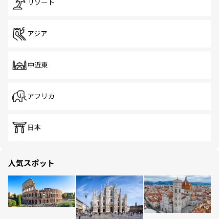
リゾート
アジア
中近東
アフリカ
日本
人気スポット