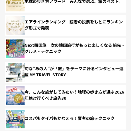
地球の歩き方アワード みんなで選ぶ、旅のベスト。
エアラインランキング 読者の投票をもとにランキン
グ形式で発表
Next韓国旅 次の韓国旅行がもっと楽しくなる 旅先・
グルメ・テクニック
旬な“あの人”が「旅」をテーマに語るインタビュー連
載 MY TRAVEL STORY
今、こんな旅がしてみたい！地球の歩き方が選ぶ2026
年絶対行くべき旅先30
コスパもタイパもかなえる！賢者の旅テクニック