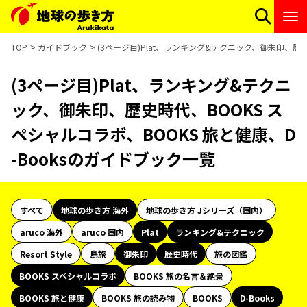
TOP
ガイドブック
(3ページ目)Plat、ランキング&テクニック、御朱印、歴史
(3ページ目)Plat、ランキング&テクニ
ック、御朱印、歴史時代、BOOKS ス
ペシャルコラボ、BOOKS 旅と健康、D
-Booksのガイドブック一覧
すべて
地球の歩き方 海外
地球の歩き方 Jシリーズ（国内）
aruco 海外
aruco 国内
Plat
ランキング&テクニック
Resort Style
島旅
御朱印
歴史時代
旅の図鑑
BOOKS スペシャルコラボ
BOOKS 旅の名言＆絶景
BOOKS 旅と健康
BOOKS 旅の読み物
BOOKS
D-Books