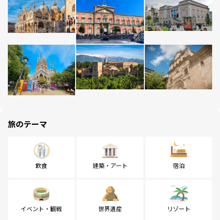
旅のテーマ
飲食
建築・アート
宿泊
イベント・観戦
世界遺産
リゾート