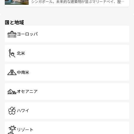
た文化、そして多様な観光資源が、訪れる旅人を魅了し続
うな絶景から文化的な体験まで、香港を存分に楽しみ尽く
シンガポール。未来的な建築物が並ぶマリーナベイ、歴史
ける。 なお、新着のタイ情報は
コンテンツ一覧
を参照して
そう。 なお、新着の香港情報は
コンテンツ一覧
を参照して
と伝統を感じられるエスニックタウン、多数の緑豊かな公
ほしい。
ほしい。
園や自然保護区など、自然が調和した近代的な景観と文化
の多様性あふれるカラフルな町は、どこを歩いても新しい
国と地域
発見がある。さらに、治安のよさや充実した公共交通機関
も、旅行者にとっては魅力的なポイント。グルメも豊富
で、ホーカーズは地元の風情を楽しめる外せないスポット
ヨーロッパ
だ。訪れる人を飽きさせないシンガポールで、多様な魅力
を体感しよう。 なお、新着のシンガポール情報は
コンテン
ツ一覧
を参照してほしい。
北米
中南米
オセアニア
ハワイ
リゾート