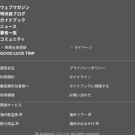
ウェブマガジン
特派員ブログ
ガイドブック
ニュース
著者一覧
コミュニティ
新規会員登録
マイページ
GOOD LUCK TRIP
運営会社
プライバシーポリシー
利用規約
ガイドライン
書店御担当者様へ
ガイドブックに投稿する
採用情報
お問い合わせ
関連サービス
海外航空券
海外ツアー
旅行用品
海外のおみやげ
© Arukikata. Co.,Ltd. All rights reserved.