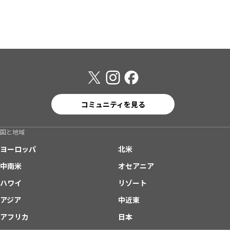
コミュニティを見る
国と地域
ヨーロッパ
北米
中南米
オセアニア
ハワイ
リゾート
アジア
中近東
アフリカ
日本