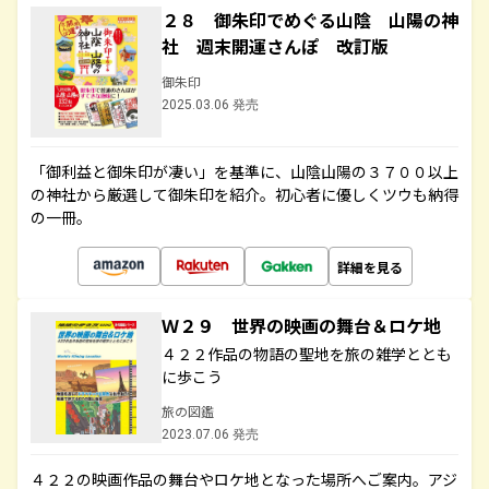
２８ 御朱印でめぐる山陰 山陽の神
社 週末開運さんぽ 改訂版
御朱印
2025.03.06 発売
「御利益と御朱印が凄い」を基準に、山陰山陽の３７００以上
の神社から厳選して御朱印を紹介。初心者に優しくツウも納得
の一冊。
詳細を見る
Ｗ２９ 世界の映画の舞台＆ロケ地
４２２作品の物語の聖地を旅の雑学ととも
に歩こう
旅の図鑑
2023.07.06 発売
４２２の映画作品の舞台やロケ地となった場所へご案内。アジ