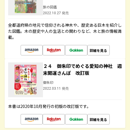
旅の図鑑
2022.10.27 発売
全都道府県の地元で信仰される神木や、歴史ある巨木を紹介し
た図鑑。木の歴史や人の生活との関わりなど、木と旅の情報満
載。
詳細を見る
２４ 御朱印でめぐる愛知の神社 週
末開運さんぽ 改訂版
御朱印
2022.03.11 発売
本書は2020年10月発行の初版の改訂版です。
詳細を見る