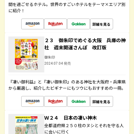
間を過ごせるホテル。世界のすごいホテルをテーマ×エリア別
に紹介！
詳細を見る
２３ 御朱印でめぐる大阪 兵庫の神
社 週末開運さんぽ 改訂版
御朱印
2024.07.04 発売
『凄い御利益』と『凄い御朱印』のある神社を大阪府・兵庫県
から厳選し、紹介したビギナーにもツウにもおすすめの一冊。
詳細を見る
Ｗ２４ 日本の凄い神木
全都道府県２５０柱のヌシとそれを守る人
に会いに行く