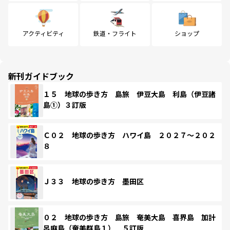
アクティビティ
鉄道・フライト
ショップ
新刊ガイドブック
１５ 地球の歩き方 島旅 伊豆大島 利島（伊豆諸
島①）３訂版
Ｃ０２ 地球の歩き方 ハワイ島 ２０２７～２０２
８
Ｊ３３ 地球の歩き方 墨田区
０２ 地球の歩き方 島旅 奄美大島 喜界島 加計
呂麻島（奄美群島１） ５訂版