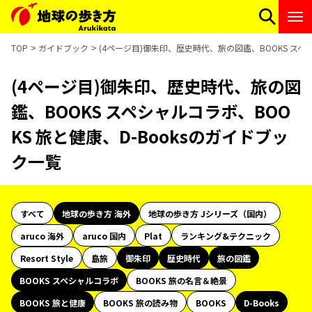
TOP
ガイドブック
(4ページ目)御朱印、歴史時代、旅の図鑑、BOOKS スペシ
(4ページ目)御朱印、歴史時代、旅の図
鑑、BOOKS スペシャルコラボ、BOO
KS 旅と健康、D-Booksのガイドブッ
ク一覧
すべて
地球の歩き方 海外
地球の歩き方 Jシリーズ（国内）
aruco 海外
aruco 国内
Plat
ランキング&テクニック
Resort Style
島旅
御朱印
歴史時代
旅の図鑑
BOOKS スペシャルコラボ
BOOKS 旅の名言＆絶景
BOOKS 旅と健康
BOOKS 旅の読み物
BOOKS
D-Books