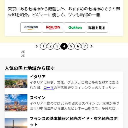
東京にある七福神から厳選した、おすすめの七福神めぐりと御
朱印を紹介。ビギナーに優しく、ツウも納得の一冊
詳細を見る
1
2
3
4
5
6
7
AD
AD
人気の国と地域から探す
イタリア
イタリアは歴史、文化、グルメ、自然と多彩な魅力にあふ
れた国。
ローマ
の古代遺跡やフィレンツェのルネッサンス
美術、ヴェネツィアの運河など、歴史あるスポットはもち
スペイン
ろん、トスカーナの美しい田園風景やアマルフィ海岸の絶
景など、自然景観も見逃せない。観光の合間には、本場の
イベリア半島のほぼ80％を占めるスペインは、太陽が降り
ピザやパスタなど、絶品のイタリア料理を堪能することも
注ぐ地中海沿岸から雄大なピレネー山脈まで、多彩な自然
できる。朝目覚めてから夜眠るまで、すべての瞬間を楽し
と文化が詰まったヨーロッパ屈指の旅行先だ。多様な地域
フランスの基本情報と観光ガイド・有名観光スポ
ませてくれるイタリアで、忘れられない旅をしてみよう！
文化が根付くこの国では、情熱的なフラメンコ、熱気あふ
なお、新着のイタリア情報は
コンテンツ一覧
を参照してほ
れる闘牛、そして美味しいタパスが生活の一部となってい
ット