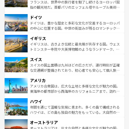
しい。
る。首都マドリードの洗練された雰囲気や、バルセロナの
フランスは、世界中の旅行者を魅了し続けるヨーロッパ屈
アートに溢れた街角から、地方では古代ローマ遺跡や中世
指の観光地だ。首都パリのエッフェル塔やルーブル美術館
の城塞都市、穏やかなビーチリゾートまで多彩な表情を見
といった象徴的なスポットから、田舎町の古風な美しさま
せる。地方によって風土や気候が異なるスペインはその個
ドイツ
で、幅広い魅力が詰まっている。華麗な宮殿、歴史的な大
性で訪れる人を魅了する。 なお、新着のスペイン情報は
コ
聖堂、美しいビーチ、そして豊かな自然が、訪れる者を心
ドイツは、豊かな歴史と多彩な文化が交差するヨーロッパ
ンテンツ一覧
を参照してほしい。
から魅了する。また、フランスは美食の国としても知ら
の中心に位置する国。中世の街並みが残るロマンチック街
れ、フランス料理はユネスコ無形文化遺産にも登録されて
道から、未来を先取りするようなモダンな都市まで多様な
イギリス
いる。シャンパンの発祥地であるランス、プロヴァンスの
顔を持つこの国は、どこを歩いても飽きることがない。ベ
香り高いラベンダー畑など、多彩な楽しみ方が可能だ。さ
ルリンの文化的活気、バイエルン州のアルプスの絶景、そ
イギリスは、古きよき伝統と最先端が共存する国。ウェス
らに、パリ以外の地域にも魅力が溢れており、どの街角に
してライン川沿いのワイン畑といった風景は必見。ビール
トミンスター寺院や大英博物館のようなランドマーク、歴
も豊かな歴史と文化が息づいている。パリ以外の個性あふ
とソーセージを味わいながら地元の人と過ごす楽しい時間
史ある大学都市、美しい丘陵地帯や牧歌的な風景など、エ
れる地方に足を運ぶとそれぞれで全く異なる文化を体験で
スイス
は、お酒好きな人にはぜひ体験してほしい。 なお、新着の
リアごとに異なる魅力がある。また、優雅なアフタヌーン
きるだろう。 なお、新着のフランス情報は
コンテンツ一覧
ドイツ情報は
コンテンツ一覧
を参照してほしい。
ティー、ビール好きにはたまらない英国パブ、サッカー観
スイスの国土面積は九州ほどの広さだが、運行時刻が正確
を参照してほしい。
戦など、本場だからこそできる体験も豊富。イギリスを旅
な交通網が整備されており、初心者でも安心して個人旅行
して楽しみつくそう。 なお、新着のイギリス情報は
コンテ
を楽しめる。日本同様に時刻表どおりの旅が可能だ。中世
アメリカ
ンツ一覧
を参照してほしい。
の建物がそのまま残る町や、スイスならではのユニークな
博物館もあり、アルプス観光だけでなく町歩きも満喫する
アメリカ合衆国は、広大な土地と多様な文化が魅力の国。
ことができる。国民の所得が高いため物価も高いが、旅行
東海岸の都市部から西海岸のカリフォルニアまで、訪れる
者向けの交通パス提供のサービスもあり、うまく活用すれ
場所ごとに異なる風景と体験が待っている。ニューヨーク
ハワイ
ば市内交通費無料で観光を楽しむこともできる。 なお、新
のような巨大都市は、観光、ショッピング、エンターテイ
着のスイス情報は
コンテンツ一覧
を参照してほしい。
ンメントが詰まった刺激的なスポットだ。一方、アメリカ
年間を通じて温暖な気候に恵まれ、多くの島で構成される
西部には大自然が広がり、グランドキャニオンやイエロー
ハワイは、どの島も独自の魅力をもっている。大自然の神
ストーン国立公園といった絶景が堪能できる。さらに、南
秘を感じたいなら、火山が生み出した壮大な景観を誇るハ
オーストラリア
部のニューオーリンズでは、音楽と美食が融合した独特の
ワイ島は見逃せない。また、定番の観光地といえばオアフ
文化が魅力。旅行者はアメリカの各地域で異なる魅力を楽
島だが、静かな自然を求めるならマウイ島やカウアイ島が
オーストラリアは、壮大な自然と多様な文化が魅力の国。