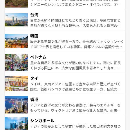
しみながら、その多様性と豊かな歴史を感じることができ
おすすめ。エメラルドグリーンに輝く海をはじめ、豊かな
シドニーのシンボルであるシドニー・オペラハウス、オー
るだろう。車でのロードトリップや列車の旅も、アメリカ
文化や歴史が息づいている。「アロハスピリット」と呼ば
ストラリア東海岸北部に広がる大サンゴ礁地帯グレートバ
ならではの贅沢な旅のスタイルだ。 なお、新着のアメリカ
台湾
れるおもてなしの心で訪れる人々を迎えてくれるハワイの
リアリーフや大陸中央部にそびえるウルル（エアーズロッ
情報は
コンテンツ一覧
を参照してほしい。
人々、おいしいローカルフードやハワイアンミュージッ
ク）、タスマニアの美しい原生林やケアンズの熱帯雨林な
日本から約４時間ほどでたどり着く台湾は、多彩な文化と
ク、伝統的なフラダンスなど、すべてがハワイの魅力を彩
ど、見どころがたくさん。また、カフェやワイン、オージ
自然が織りなす魅力的な観光地。活気あふれる大都市の台
っている。訪れるたびに新しい発見と感動が待っているハ
ービーフなどの食文化も豊かで、美味しいものであふれて
北やノスタルジックな町並みが人気な九份（ジォウフェ
ワイを、存分に味わってほしい。 なお、新着のハワイ情報
韓国
いる。アクティビティも充実しており、サーフィンやダイ
ン）、静ひつな山岳地帯である台湾東部など、都市の喧騒
は
コンテンツ一覧
を参照してほしい。
ビング、ハイキングなど、アウトドア好きにはたまらな
と山間の静けさが共存しており、訪れる人に新しい発見と
歴史ある王朝文化が残る一方で、最先端のファッションやK
い。オーストラリアの多彩な魅力を存分に味わいつくそ
驚きをもたらしてくれる。また、奥深い台湾の食文化も魅
-POPで世界を席巻している韓国。首都ソウルの宮殿や伝統
う。 なお、新着のオーストラリア情報は
コンテンツ一覧
を
力で、夜市などの屋台グルメから高級料理、ヘルシーで美
家屋が並ぶエリアでは韓国の歴史と文化に浸ることがで
参照してほしい。
ベトナム
容にもいいと評判のスイーツなど、バラエティ豊かな料理
き、地方に足を延ばせば四季折々の自然美を楽しむことが
が味わえる。 なお、新着の台湾情報は
コンテンツ一覧
を参
できる。そして、キムチや焼肉、絶品のストリートフード
豊かな自然と多様な文化が魅力的なベトナム。南北に細長
照してほしい。
まで、さまざまな韓国料理が待っている。夜には、韓国な
く伸びる国土には、広大な田園風景や青々とした山々、世
らではのナイトライフも堪能できる。あたたかいホスピタ
界遺産に登録された壮大な自然景観が点在し、都市部では
タイ
リティに包まれながら、韓国の多彩な魅力を心ゆくまで味
急速な発展と共に伝統が息づく。ハノイの古い町並みやホ
わってみてほしい。 なお、新着の韓国情報は
コンテンツ一
ーチミン市のフランス統治時代の建物も、独特の雰囲気を
タイは、東南アジアに位置する豊かな自然と歴史が息づく
覧
を参照してほしい。
醸し出している。また、バラエティの豊かさとおいしさで
国だ。首都バンコクは高層ビルが立ち並ぶ一方、伝統的な
世界中の食通を魅了してやまないベトナム料理も魅力のひ
寺院や市場がいたるところに点在し、古きよき文化と現代
香港
とつ。フォーやバインミー、ベトナムコーヒーなどは、ぜ
の活気が交差している。北部ではチェンマイなどの山岳地
ひ現地で味わいたい。どの地域を訪れてもあたたかい人々
帯で自然と触れ合い、南部ではプーケットやクラビの美し
アジアと西洋の文化が交わる香港は、特有のエネルギーを
が旅行者を迎えてくれるので、きっと忘れられない旅にな
いビーチでリゾート気分を楽しむことができる。タイ料理
もっている。ヴィクトリア湾に広がる壮大な景色、近未来
るはずだ。 なお、新着のベトナム情報は
コンテンツ一覧
を
は世界的に有名で、屋台から高級レストランまで味覚を刺
的なアートスポット、そして歴史と現代が融合した町並
参照してほしい。
シンガポール
激する。気候は一年中温暖で、どの季節にも異なる楽しみ
み、どこを訪れても感動するはず。観光スポットが密集し
が待っている。親しみやすいタイの人々、仏教を中心とし
ており、効率よく見どころを回れるのも魅力。息をのむよ
アジアの交差点として多文化が融合した独自の魅力を放つ