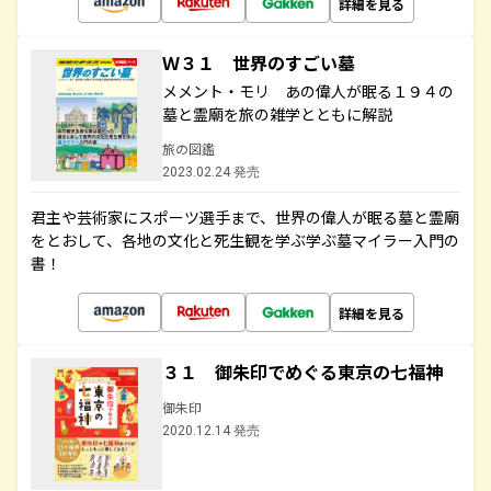
詳細を見る
Ｗ３１ 世界のすごい墓
メメント・モリ あの偉人が眠る１９４の
墓と霊廟を旅の雑学とともに解説
旅の図鑑
2023.02.24 発売
君主や芸術家にスポーツ選手まで、世界の偉人が眠る墓と霊廟
をとおして、各地の文化と死生観を学ぶ学ぶ墓マイラー入門の
書！
詳細を見る
３１ 御朱印でめぐる東京の七福神
御朱印
2020.12.14 発売