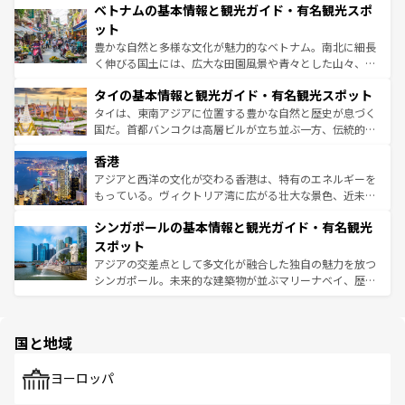
参照してほしい。
ベトナムの基本情報と観光ガイド・有名観光スポ
容にもいいと評判のスイーツなど、バラエティ豊かな料理
き、地方に足を延ばせば四季折々の自然美を楽しむことが
が味わえる。 なお、新着の台湾情報は
コンテンツ一覧
を参
できる。そして、キムチや焼肉、絶品のストリートフード
ット
照してほしい。
まで、さまざまな韓国料理が待っている。夜には、韓国な
豊かな自然と多様な文化が魅力的なベトナム。南北に細長
らではのナイトライフも堪能できる。あたたかいホスピタ
く伸びる国土には、広大な田園風景や青々とした山々、世
リティに包まれながら、韓国の多彩な魅力を心ゆくまで味
界遺産に登録された壮大な自然景観が点在し、都市部では
わってみてほしい。 なお、新着の韓国情報は
コンテンツ一
タイの基本情報と観光ガイド・有名観光スポット
急速な発展と共に伝統が息づく。ハノイの古い町並みやホ
覧
を参照してほしい。
ーチミン市のフランス統治時代の建物も、独特の雰囲気を
タイは、東南アジアに位置する豊かな自然と歴史が息づく
醸し出している。また、バラエティの豊かさとおいしさで
国だ。首都バンコクは高層ビルが立ち並ぶ一方、伝統的な
世界中の食通を魅了してやまないベトナム料理も魅力のひ
寺院や市場がいたるところに点在し、古きよき文化と現代
香港
とつ。フォーやバインミー、ベトナムコーヒーなどは、ぜ
の活気が交差している。北部ではチェンマイなどの山岳地
ひ現地で味わいたい。どの地域を訪れてもあたたかい人々
帯で自然と触れ合い、南部ではプーケットやクラビの美し
アジアと西洋の文化が交わる香港は、特有のエネルギーを
が旅行者を迎えてくれるので、きっと忘れられない旅にな
いビーチでリゾート気分を楽しむことができる。タイ料理
もっている。ヴィクトリア湾に広がる壮大な景色、近未来
るはずだ。 なお、新着のベトナム情報は
コンテンツ一覧
を
は世界的に有名で、屋台から高級レストランまで味覚を刺
的なアートスポット、そして歴史と現代が融合した町並
参照してほしい。
シンガポールの基本情報と観光ガイド・有名観光
激する。気候は一年中温暖で、どの季節にも異なる楽しみ
み、どこを訪れても感動するはず。観光スポットが密集し
が待っている。親しみやすいタイの人々、仏教を中心とし
ており、効率よく見どころを回れるのも魅力。息をのむよ
スポット
た文化、そして多様な観光資源が、訪れる旅人を魅了し続
うな絶景から文化的な体験まで、香港を存分に楽しみ尽く
アジアの交差点として多文化が融合した独自の魅力を放つ
ける。 なお、新着のタイ情報は
コンテンツ一覧
を参照して
そう。 なお、新着の香港情報は
コンテンツ一覧
を参照して
シンガポール。未来的な建築物が並ぶマリーナベイ、歴史
ほしい。
ほしい。
と伝統を感じられるエスニックタウン、多数の緑豊かな公
園や自然保護区など、自然が調和した近代的な景観と文化
の多様性あふれるカラフルな町は、どこを歩いても新しい
国と地域
発見がある。さらに、治安のよさや充実した公共交通機関
も、旅行者にとっては魅力的なポイント。グルメも豊富
で、ホーカーズは地元の風情を楽しめる外せないスポット
ヨーロッパ
だ。訪れる人を飽きさせないシンガポールで、多様な魅力