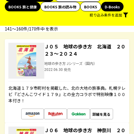
BOOKS 旅と健康
BOOKS 旅の読み物
BOOKS
D-Books
絞り込み条件を追加
141〜160件/170件中 を表示
Ｊ０５ 地球の歩き方 北海道 ２０
２３～２０２４
地球の歩き方 Jシリーズ（国内）
2022.06.30 発売
北海道１７９市町村を掲載した、北の大地の旅事典。札幌テレ
ビ『どさんこワイド１７９』との全力コラボで特別映像１００
本付き！
詳細を見る
Ｊ０６ 地球の歩き方 神奈川 ２０