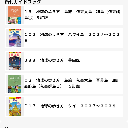
新刊ガイドブック
１５ 地球の歩き方 島旅 伊豆大島 利島（伊豆諸
島①）３訂版
Ｃ０２ 地球の歩き方 ハワイ島 ２０２７～２０２
８
Ｊ３３ 地球の歩き方 墨田区
０２ 地球の歩き方 島旅 奄美大島 喜界島 加計
呂麻島（奄美群島１） ５訂版
Ｄ１７ 地球の歩き方 タイ ２０２７～２０２８