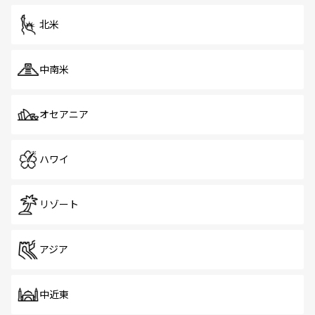
を体感しよう。 なお、新着のシンガポール情報は
コンテン
ツ一覧
を参照してほしい。
北米
中南米
オセアニア
ハワイ
リゾート
アジア
中近東