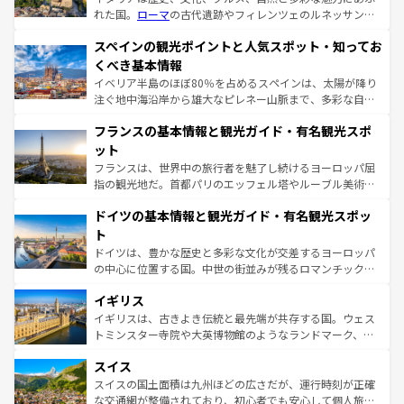
れた国。
ローマ
の古代遺跡やフィレンツェのルネッサンス
美術、ヴェネツィアの運河など、歴史あるスポットはもち
スペインの観光ポイントと人気スポット・知ってお
ろん、トスカーナの美しい田園風景やアマルフィ海岸の絶
景など、自然景観も見逃せない。観光の合間には、本場の
くべき基本情報
ピザやパスタなど、絶品のイタリア料理を堪能することも
イベリア半島のほぼ80％を占めるスペインは、太陽が降り
できる。朝目覚めてから夜眠るまで、すべての瞬間を楽し
注ぐ地中海沿岸から雄大なピレネー山脈まで、多彩な自然
ませてくれるイタリアで、忘れられない旅をしてみよう！
と文化が詰まったヨーロッパ屈指の旅行先だ。多様な地域
なお、新着のイタリア情報は
コンテンツ一覧
を参照してほ
フランスの基本情報と観光ガイド・有名観光スポ
文化が根付くこの国では、情熱的なフラメンコ、熱気あふ
しい。
れる闘牛、そして美味しいタパスが生活の一部となってい
ット
る。首都マドリードの洗練された雰囲気や、バルセロナの
フランスは、世界中の旅行者を魅了し続けるヨーロッパ屈
アートに溢れた街角から、地方では古代ローマ遺跡や中世
指の観光地だ。首都パリのエッフェル塔やルーブル美術館
の城塞都市、穏やかなビーチリゾートまで多彩な表情を見
といった象徴的なスポットから、田舎町の古風な美しさま
せる。地方によって風土や気候が異なるスペインはその個
ドイツの基本情報と観光ガイド・有名観光スポッ
で、幅広い魅力が詰まっている。華麗な宮殿、歴史的な大
性で訪れる人を魅了する。 なお、新着のスペイン情報は
コ
聖堂、美しいビーチ、そして豊かな自然が、訪れる者を心
ト
ンテンツ一覧
を参照してほしい。
から魅了する。また、フランスは美食の国としても知ら
ドイツは、豊かな歴史と多彩な文化が交差するヨーロッパ
れ、フランス料理はユネスコ無形文化遺産にも登録されて
の中心に位置する国。中世の街並みが残るロマンチック街
いる。シャンパンの発祥地であるランス、プロヴァンスの
道から、未来を先取りするようなモダンな都市まで多様な
香り高いラベンダー畑など、多彩な楽しみ方が可能だ。さ
イギリス
顔を持つこの国は、どこを歩いても飽きることがない。ベ
らに、パリ以外の地域にも魅力が溢れており、どの街角に
ルリンの文化的活気、バイエルン州のアルプスの絶景、そ
イギリスは、古きよき伝統と最先端が共存する国。ウェス
も豊かな歴史と文化が息づいている。パリ以外の個性あふ
してライン川沿いのワイン畑といった風景は必見。ビール
トミンスター寺院や大英博物館のようなランドマーク、歴
れる地方に足を運ぶとそれぞれで全く異なる文化を体験で
とソーセージを味わいながら地元の人と過ごす楽しい時間
史ある大学都市、美しい丘陵地帯や牧歌的な風景など、エ
きるだろう。 なお、新着のフランス情報は
コンテンツ一覧
スイス
は、お酒好きな人にはぜひ体験してほしい。 なお、新着の
リアごとに異なる魅力がある。また、優雅なアフタヌーン
を参照してほしい。
ドイツ情報は
コンテンツ一覧
を参照してほしい。
ティー、ビール好きにはたまらない英国パブ、サッカー観
スイスの国土面積は九州ほどの広さだが、運行時刻が正確
戦など、本場だからこそできる体験も豊富。イギリスを旅
な交通網が整備されており、初心者でも安心して個人旅行