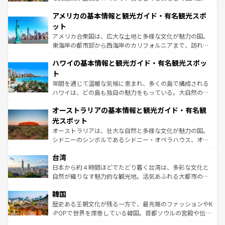
して楽しみつくそう。 なお、新着のイギリス情報は
コンテ
を楽しめる。日本同様に時刻表どおりの旅が可能だ。中世
アメリカの基本情報と観光ガイド・有名観光スポ
ンツ一覧
を参照してほしい。
の建物がそのまま残る町や、スイスならではのユニークな
博物館もあり、アルプス観光だけでなく町歩きも満喫する
ット
ことができる。国民の所得が高いため物価も高いが、旅行
アメリカ合衆国は、広大な土地と多様な文化が魅力の国。
者向けの交通パス提供のサービスもあり、うまく活用すれ
東海岸の都市部から西海岸のカリフォルニアまで、訪れる
ば市内交通費無料で観光を楽しむこともできる。 なお、新
場所ごとに異なる風景と体験が待っている。ニューヨーク
着のスイス情報は
コンテンツ一覧
を参照してほしい。
ハワイの基本情報と観光ガイド・有名観光スポッ
のような巨大都市は、観光、ショッピング、エンターテイ
ンメントが詰まった刺激的なスポットだ。一方、アメリカ
ト
西部には大自然が広がり、グランドキャニオンやイエロー
年間を通じて温暖な気候に恵まれ、多くの島で構成される
ストーン国立公園といった絶景が堪能できる。さらに、南
ハワイは、どの島も独自の魅力をもっている。大自然の神
部のニューオーリンズでは、音楽と美食が融合した独特の
秘を感じたいなら、火山が生み出した壮大な景観を誇るハ
文化が魅力。旅行者はアメリカの各地域で異なる魅力を楽
オーストラリアの基本情報と観光ガイド・有名観
ワイ島は見逃せない。また、定番の観光地といえばオアフ
しみながら、その多様性と豊かな歴史を感じることができ
島だが、静かな自然を求めるならマウイ島やカウアイ島が
光スポット
るだろう。車でのロードトリップや列車の旅も、アメリカ
おすすめ。エメラルドグリーンに輝く海をはじめ、豊かな
オーストラリアは、壮大な自然と多様な文化が魅力の国。
ならではの贅沢な旅のスタイルだ。 なお、新着のアメリカ
文化や歴史が息づいている。「アロハスピリット」と呼ば
シドニーのシンボルであるシドニー・オペラハウス、オー
情報は
コンテンツ一覧
を参照してほしい。
れるおもてなしの心で訪れる人々を迎えてくれるハワイの
ストラリア東海岸北部に広がる大サンゴ礁地帯グレートバ
人々、おいしいローカルフードやハワイアンミュージッ
台湾
リアリーフや大陸中央部にそびえるウルル（エアーズロッ
ク、伝統的なフラダンスなど、すべてがハワイの魅力を彩
ク）、タスマニアの美しい原生林やケアンズの熱帯雨林な
日本から約４時間ほどでたどり着く台湾は、多彩な文化と
っている。訪れるたびに新しい発見と感動が待っているハ
ど、見どころがたくさん。また、カフェやワイン、オージ
自然が織りなす魅力的な観光地。活気あふれる大都市の台
ワイを、存分に味わってほしい。 なお、新着のハワイ情報
ービーフなどの食文化も豊かで、美味しいものであふれて
北やノスタルジックな町並みが人気な九份（ジォウフェ
は
コンテンツ一覧
を参照してほしい。
韓国
いる。アクティビティも充実しており、サーフィンやダイ
ン）、静ひつな山岳地帯である台湾東部など、都市の喧騒
ビング、ハイキングなど、アウトドア好きにはたまらな
と山間の静けさが共存しており、訪れる人に新しい発見と
歴史ある王朝文化が残る一方で、最先端のファッションやK
い。オーストラリアの多彩な魅力を存分に味わいつくそ
驚きをもたらしてくれる。また、奥深い台湾の食文化も魅
-POPで世界を席巻している韓国。首都ソウルの宮殿や伝統
う。 なお、新着のオーストラリア情報は
コンテンツ一覧
を
力で、夜市などの屋台グルメから高級料理、ヘルシーで美
家屋が並ぶエリアでは韓国の歴史と文化に浸ることがで