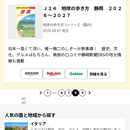
Ｊ２４ 地球の歩き方 静岡 ２０２
６～２０２７
地球の歩き方 Jシリーズ（国内）
2025.08.07 発売
日本一高くて深い、唯一無二のしぞ～か旅事典！ 歴史、文
化、グルメはもちろん、県民の口コミや静岡新聞SBSの地元情
報も満載
詳細を見る
…
1
6
7
8
9
AD
AD
人気の国と地域から探す
イタリア
イタリアは歴史、文化、グルメ、自然と多彩な魅力にあふ