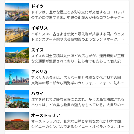
といった象徴的なスポットから、田舎町の古風な美しさま
せる。地方によって風土や気候が異なるスペインはその個
ドイツ
で、幅広い魅力が詰まっている。華麗な宮殿、歴史的な大
性で訪れる人を魅了する。 なお、新着のスペイン情報は
コ
聖堂、美しいビーチ、そして豊かな自然が、訪れる者を心
ドイツは、豊かな歴史と多彩な文化が交差するヨーロッパ
ンテンツ一覧
を参照してほしい。
から魅了する。また、フランスは美食の国としても知ら
の中心に位置する国。中世の街並みが残るロマンチック街
れ、フランス料理はユネスコ無形文化遺産にも登録されて
道から、未来を先取りするようなモダンな都市まで多様な
イギリス
いる。シャンパンの発祥地であるランス、プロヴァンスの
顔を持つこの国は、どこを歩いても飽きることがない。ベ
香り高いラベンダー畑など、多彩な楽しみ方が可能だ。さ
ルリンの文化的活気、バイエルン州のアルプスの絶景、そ
イギリスは、古きよき伝統と最先端が共存する国。ウェス
らに、パリ以外の地域にも魅力が溢れており、どの街角に
してライン川沿いのワイン畑といった風景は必見。ビール
トミンスター寺院や大英博物館のようなランドマーク、歴
も豊かな歴史と文化が息づいている。パリ以外の個性あふ
とソーセージを味わいながら地元の人と過ごす楽しい時間
史ある大学都市、美しい丘陵地帯や牧歌的な風景など、エ
れる地方に足を運ぶとそれぞれで全く異なる文化を体験で
スイス
は、お酒好きな人にはぜひ体験してほしい。 なお、新着の
リアごとに異なる魅力がある。また、優雅なアフタヌーン
きるだろう。 なお、新着のフランス情報は
コンテンツ一覧
ドイツ情報は
コンテンツ一覧
を参照してほしい。
ティー、ビール好きにはたまらない英国パブ、サッカー観
スイスの国土面積は九州ほどの広さだが、運行時刻が正確
を参照してほしい。
戦など、本場だからこそできる体験も豊富。イギリスを旅
な交通網が整備されており、初心者でも安心して個人旅行
して楽しみつくそう。 なお、新着のイギリス情報は
コンテ
を楽しめる。日本同様に時刻表どおりの旅が可能だ。中世
アメリカ
ンツ一覧
を参照してほしい。
の建物がそのまま残る町や、スイスならではのユニークな
博物館もあり、アルプス観光だけでなく町歩きも満喫する
アメリカ合衆国は、広大な土地と多様な文化が魅力の国。
ことができる。国民の所得が高いため物価も高いが、旅行
東海岸の都市部から西海岸のカリフォルニアまで、訪れる
者向けの交通パス提供のサービスもあり、うまく活用すれ
場所ごとに異なる風景と体験が待っている。ニューヨーク
ハワイ
ば市内交通費無料で観光を楽しむこともできる。 なお、新
のような巨大都市は、観光、ショッピング、エンターテイ
着のスイス情報は
コンテンツ一覧
を参照してほしい。
ンメントが詰まった刺激的なスポットだ。一方、アメリカ
年間を通じて温暖な気候に恵まれ、多くの島で構成される
西部には大自然が広がり、グランドキャニオンやイエロー
ハワイは、どの島も独自の魅力をもっている。大自然の神
ストーン国立公園といった絶景が堪能できる。さらに、南
秘を感じたいなら、火山が生み出した壮大な景観を誇るハ
オーストラリア
部のニューオーリンズでは、音楽と美食が融合した独特の
ワイ島は見逃せない。また、定番の観光地といえばオアフ
文化が魅力。旅行者はアメリカの各地域で異なる魅力を楽
島だが、静かな自然を求めるならマウイ島やカウアイ島が
オーストラリアは、壮大な自然と多様な文化が魅力の国。
しみながら、その多様性と豊かな歴史を感じることができ
おすすめ。エメラルドグリーンに輝く海をはじめ、豊かな
シドニーのシンボルであるシドニー・オペラハウス、オー
るだろう。車でのロードトリップや列車の旅も、アメリカ
文化や歴史が息づいている。「アロハスピリット」と呼ば
ストラリア東海岸北部に広がる大サンゴ礁地帯グレートバ