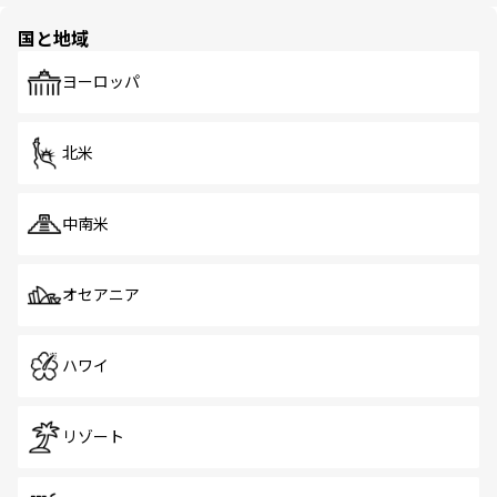
園や自然保護区など、自然が調和した近代的な景観と文化
の多様性あふれるカラフルな町は、どこを歩いても新しい
国と地域
発見がある。さらに、治安のよさや充実した公共交通機関
も、旅行者にとっては魅力的なポイント。グルメも豊富
で、ホーカーズは地元の風情を楽しめる外せないスポット
ヨーロッパ
だ。訪れる人を飽きさせないシンガポールで、多様な魅力
を体感しよう。 なお、新着のシンガポール情報は
コンテン
ツ一覧
を参照してほしい。
北米
中南米
オセアニア
ハワイ
リゾート