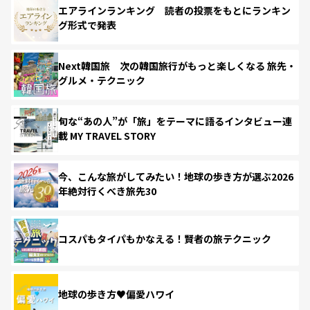
エアラインランキング 読者の投票をもとにランキン
グ形式で発表
Next韓国旅 次の韓国旅行がもっと楽しくなる 旅先・
グルメ・テクニック
旬な“あの人”が「旅」をテーマに語るインタビュー連
載 MY TRAVEL STORY
今、こんな旅がしてみたい！地球の歩き方が選ぶ2026
年絶対行くべき旅先30
コスパもタイパもかなえる！賢者の旅テクニック
地球の歩き方♥偏愛ハワイ