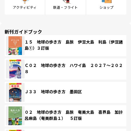
アクティビティ
鉄道・フライト
ショップ
新刊ガイドブック
１５ 地球の歩き方 島旅 伊豆大島 利島（伊豆諸
島①）３訂版
Ｃ０２ 地球の歩き方 ハワイ島 ２０２７～２０２
８
Ｊ３３ 地球の歩き方 墨田区
０２ 地球の歩き方 島旅 奄美大島 喜界島 加計
呂麻島（奄美群島１） ５訂版