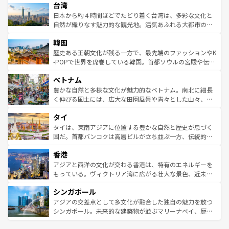
ならではの贅沢な旅のスタイルだ。 なお、新着のアメリカ
台湾
れるおもてなしの心で訪れる人々を迎えてくれるハワイの
リアリーフや大陸中央部にそびえるウルル（エアーズロッ
情報は
コンテンツ一覧
を参照してほしい。
人々、おいしいローカルフードやハワイアンミュージッ
ク）、タスマニアの美しい原生林やケアンズの熱帯雨林な
日本から約４時間ほどでたどり着く台湾は、多彩な文化と
ク、伝統的なフラダンスなど、すべてがハワイの魅力を彩
ど、見どころがたくさん。また、カフェやワイン、オージ
自然が織りなす魅力的な観光地。活気あふれる大都市の台
っている。訪れるたびに新しい発見と感動が待っているハ
ービーフなどの食文化も豊かで、美味しいものであふれて
北やノスタルジックな町並みが人気な九份（ジォウフェ
ワイを、存分に味わってほしい。 なお、新着のハワイ情報
韓国
いる。アクティビティも充実しており、サーフィンやダイ
ン）、静ひつな山岳地帯である台湾東部など、都市の喧騒
は
コンテンツ一覧
を参照してほしい。
ビング、ハイキングなど、アウトドア好きにはたまらな
と山間の静けさが共存しており、訪れる人に新しい発見と
歴史ある王朝文化が残る一方で、最先端のファッションやK
い。オーストラリアの多彩な魅力を存分に味わいつくそ
驚きをもたらしてくれる。また、奥深い台湾の食文化も魅
-POPで世界を席巻している韓国。首都ソウルの宮殿や伝統
う。 なお、新着のオーストラリア情報は
コンテンツ一覧
を
力で、夜市などの屋台グルメから高級料理、ヘルシーで美
家屋が並ぶエリアでは韓国の歴史と文化に浸ることがで
参照してほしい。
ベトナム
容にもいいと評判のスイーツなど、バラエティ豊かな料理
き、地方に足を延ばせば四季折々の自然美を楽しむことが
が味わえる。 なお、新着の台湾情報は
コンテンツ一覧
を参
できる。そして、キムチや焼肉、絶品のストリートフード
豊かな自然と多様な文化が魅力的なベトナム。南北に細長
照してほしい。
まで、さまざまな韓国料理が待っている。夜には、韓国な
く伸びる国土には、広大な田園風景や青々とした山々、世
らではのナイトライフも堪能できる。あたたかいホスピタ
界遺産に登録された壮大な自然景観が点在し、都市部では
タイ
リティに包まれながら、韓国の多彩な魅力を心ゆくまで味
急速な発展と共に伝統が息づく。ハノイの古い町並みやホ
わってみてほしい。 なお、新着の韓国情報は
コンテンツ一
ーチミン市のフランス統治時代の建物も、独特の雰囲気を
タイは、東南アジアに位置する豊かな自然と歴史が息づく
覧
を参照してほしい。
醸し出している。また、バラエティの豊かさとおいしさで
国だ。首都バンコクは高層ビルが立ち並ぶ一方、伝統的な
世界中の食通を魅了してやまないベトナム料理も魅力のひ
寺院や市場がいたるところに点在し、古きよき文化と現代
香港
とつ。フォーやバインミー、ベトナムコーヒーなどは、ぜ
の活気が交差している。北部ではチェンマイなどの山岳地
ひ現地で味わいたい。どの地域を訪れてもあたたかい人々
帯で自然と触れ合い、南部ではプーケットやクラビの美し
アジアと西洋の文化が交わる香港は、特有のエネルギーを
が旅行者を迎えてくれるので、きっと忘れられない旅にな
いビーチでリゾート気分を楽しむことができる。タイ料理
もっている。ヴィクトリア湾に広がる壮大な景色、近未来
るはずだ。 なお、新着のベトナム情報は
コンテンツ一覧
を
は世界的に有名で、屋台から高級レストランまで味覚を刺
的なアートスポット、そして歴史と現代が融合した町並
参照してほしい。
シンガポール
激する。気候は一年中温暖で、どの季節にも異なる楽しみ
み、どこを訪れても感動するはず。観光スポットが密集し
が待っている。親しみやすいタイの人々、仏教を中心とし
ており、効率よく見どころを回れるのも魅力。息をのむよ
アジアの交差点として多文化が融合した独自の魅力を放つ
た文化、そして多様な観光資源が、訪れる旅人を魅了し続
うな絶景から文化的な体験まで、香港を存分に楽しみ尽く
シンガポール。未来的な建築物が並ぶマリーナベイ、歴史
ける。 なお、新着のタイ情報は
コンテンツ一覧
を参照して
そう。 なお、新着の香港情報は
コンテンツ一覧
を参照して
と伝統を感じられるエスニックタウン、多数の緑豊かな公
ほしい。
ほしい。