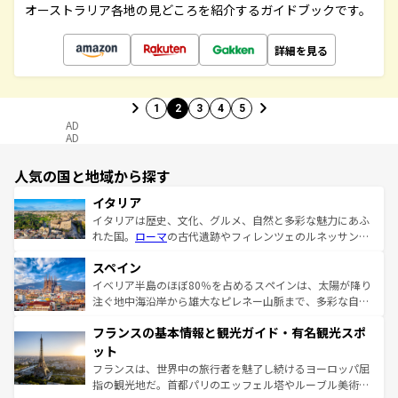
オーストラリア各地の見どころを紹介するガイドブックです。
詳細を見る
1
2
3
4
5
AD
AD
人気の国と地域から探す
イタリア
イタリアは歴史、文化、グルメ、自然と多彩な魅力にあふ
れた国。
ローマ
の古代遺跡やフィレンツェのルネッサンス
美術、ヴェネツィアの運河など、歴史あるスポットはもち
スペイン
ろん、トスカーナの美しい田園風景やアマルフィ海岸の絶
景など、自然景観も見逃せない。観光の合間には、本場の
イベリア半島のほぼ80％を占めるスペインは、太陽が降り
ピザやパスタなど、絶品のイタリア料理を堪能することも
注ぐ地中海沿岸から雄大なピレネー山脈まで、多彩な自然
できる。朝目覚めてから夜眠るまで、すべての瞬間を楽し
と文化が詰まったヨーロッパ屈指の旅行先だ。多様な地域
フランスの基本情報と観光ガイド・有名観光スポ
ませてくれるイタリアで、忘れられない旅をしてみよう！
文化が根付くこの国では、情熱的なフラメンコ、熱気あふ
なお、新着のイタリア情報は
コンテンツ一覧
を参照してほ
れる闘牛、そして美味しいタパスが生活の一部となってい
ット
しい。
る。首都マドリードの洗練された雰囲気や、バルセロナの
フランスは、世界中の旅行者を魅了し続けるヨーロッパ屈
アートに溢れた街角から、地方では古代ローマ遺跡や中世
指の観光地だ。首都パリのエッフェル塔やルーブル美術館
の城塞都市、穏やかなビーチリゾートまで多彩な表情を見