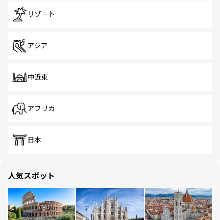
リゾート
アジア
中近東
アフリカ
日本
人気スポット