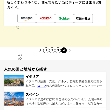
新しく変わりゆく街、住んでみたい街にディープにせまる実用
ガイド。
詳細を見る
AD
1
2
3
4
AD
AD
人気の国と地域から探す
イタリア
イタリアは歴史、文化、グルメ、自然と多彩な魅力にあふ
れた国。
ローマ
の古代遺跡やフィレンツェのルネッサンス
美術、ヴェネツィアの運河など、歴史あるスポットはもち
スペイン
ろん、トスカーナの美しい田園風景やアマルフィ海岸の絶
景など、自然景観も見逃せない。観光の合間には、本場の
イベリア半島のほぼ80％を占めるスペインは、太陽が降り
ピザやパスタなど、絶品のイタリア料理を堪能することも
注ぐ地中海沿岸から雄大なピレネー山脈まで、多彩な自然
できる。朝目覚めてから夜眠るまで、すべての瞬間を楽し
と文化が詰まったヨーロッパ屈指の旅行先だ。多様な地域