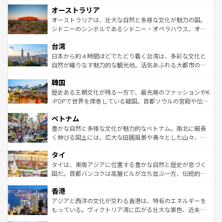
ストーン国立公園といった絶景が堪能できる。さらに、南
秘を感じたいなら、火山が生み出した壮大な景観を誇るハ
オーストラリア
部のニューオーリンズでは、音楽と美食が融合した独特の
ワイ島は見逃せない。また、定番の観光地といえばオアフ
文化が魅力。旅行者はアメリカの各地域で異なる魅力を楽
島だが、静かな自然を求めるならマウイ島やカウアイ島が
オーストラリアは、壮大な自然と多様な文化が魅力の国。
しみながら、その多様性と豊かな歴史を感じることができ
おすすめ。エメラルドグリーンに輝く海をはじめ、豊かな
シドニーのシンボルであるシドニー・オペラハウス、オー
るだろう。車でのロードトリップや列車の旅も、アメリカ
文化や歴史が息づいている。「アロハスピリット」と呼ば
ストラリア東海岸北部に広がる大サンゴ礁地帯グレートバ
ならではの贅沢な旅のスタイルだ。 なお、新着のアメリカ
台湾
れるおもてなしの心で訪れる人々を迎えてくれるハワイの
リアリーフや大陸中央部にそびえるウルル（エアーズロッ
情報は
コンテンツ一覧
を参照してほしい。
人々、おいしいローカルフードやハワイアンミュージッ
ク）、タスマニアの美しい原生林やケアンズの熱帯雨林な
日本から約４時間ほどでたどり着く台湾は、多彩な文化と
ク、伝統的なフラダンスなど、すべてがハワイの魅力を彩
ど、見どころがたくさん。また、カフェやワイン、オージ
自然が織りなす魅力的な観光地。活気あふれる大都市の台
っている。訪れるたびに新しい発見と感動が待っているハ
ービーフなどの食文化も豊かで、美味しいものであふれて
北やノスタルジックな町並みが人気な九份（ジォウフェ
ワイを、存分に味わってほしい。 なお、新着のハワイ情報
韓国
いる。アクティビティも充実しており、サーフィンやダイ
ン）、静ひつな山岳地帯である台湾東部など、都市の喧騒
は
コンテンツ一覧
を参照してほしい。
ビング、ハイキングなど、アウトドア好きにはたまらな
と山間の静けさが共存しており、訪れる人に新しい発見と
歴史ある王朝文化が残る一方で、最先端のファッションやK
い。オーストラリアの多彩な魅力を存分に味わいつくそ
驚きをもたらしてくれる。また、奥深い台湾の食文化も魅
-POPで世界を席巻している韓国。首都ソウルの宮殿や伝統
う。 なお、新着のオーストラリア情報は
コンテンツ一覧
を
力で、夜市などの屋台グルメから高級料理、ヘルシーで美
家屋が並ぶエリアでは韓国の歴史と文化に浸ることがで
参照してほしい。
ベトナム
容にもいいと評判のスイーツなど、バラエティ豊かな料理
き、地方に足を延ばせば四季折々の自然美を楽しむことが
が味わえる。 なお、新着の台湾情報は
コンテンツ一覧
を参
できる。そして、キムチや焼肉、絶品のストリートフード
豊かな自然と多様な文化が魅力的なベトナム。南北に細長
照してほしい。
まで、さまざまな韓国料理が待っている。夜には、韓国な
く伸びる国土には、広大な田園風景や青々とした山々、世
らではのナイトライフも堪能できる。あたたかいホスピタ
界遺産に登録された壮大な自然景観が点在し、都市部では
タイ
リティに包まれながら、韓国の多彩な魅力を心ゆくまで味
急速な発展と共に伝統が息づく。ハノイの古い町並みやホ
わってみてほしい。 なお、新着の韓国情報は
コンテンツ一
ーチミン市のフランス統治時代の建物も、独特の雰囲気を
タイは、東南アジアに位置する豊かな自然と歴史が息づく
覧
を参照してほしい。
醸し出している。また、バラエティの豊かさとおいしさで
国だ。首都バンコクは高層ビルが立ち並ぶ一方、伝統的な
世界中の食通を魅了してやまないベトナム料理も魅力のひ
寺院や市場がいたるところに点在し、古きよき文化と現代
香港
とつ。フォーやバインミー、ベトナムコーヒーなどは、ぜ
の活気が交差している。北部ではチェンマイなどの山岳地
ひ現地で味わいたい。どの地域を訪れてもあたたかい人々
帯で自然と触れ合い、南部ではプーケットやクラビの美し
アジアと西洋の文化が交わる香港は、特有のエネルギーを
が旅行者を迎えてくれるので、きっと忘れられない旅にな
いビーチでリゾート気分を楽しむことができる。タイ料理
もっている。ヴィクトリア湾に広がる壮大な景色、近未来
るはずだ。 なお、新着のベトナム情報は
コンテンツ一覧
を
は世界的に有名で、屋台から高級レストランまで味覚を刺
的なアートスポット、そして歴史と現代が融合した町並