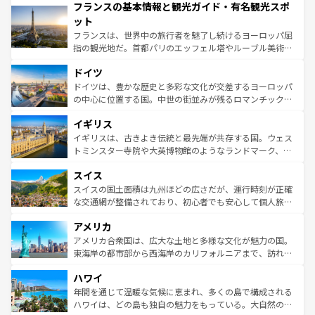
フランスの基本情報と観光ガイド・有名観光スポ
ませてくれるイタリアで、忘れられない旅をしてみよう！
文化が根付くこの国では、情熱的なフラメンコ、熱気あふ
なお、新着のイタリア情報は
コンテンツ一覧
を参照してほ
れる闘牛、そして美味しいタパスが生活の一部となってい
ット
しい。
る。首都マドリードの洗練された雰囲気や、バルセロナの
フランスは、世界中の旅行者を魅了し続けるヨーロッパ屈
アートに溢れた街角から、地方では古代ローマ遺跡や中世
指の観光地だ。首都パリのエッフェル塔やルーブル美術館
の城塞都市、穏やかなビーチリゾートまで多彩な表情を見
といった象徴的なスポットから、田舎町の古風な美しさま
せる。地方によって風土や気候が異なるスペインはその個
ドイツ
で、幅広い魅力が詰まっている。華麗な宮殿、歴史的な大
性で訪れる人を魅了する。 なお、新着のスペイン情報は
コ
聖堂、美しいビーチ、そして豊かな自然が、訪れる者を心
ドイツは、豊かな歴史と多彩な文化が交差するヨーロッパ
ンテンツ一覧
を参照してほしい。
から魅了する。また、フランスは美食の国としても知ら
の中心に位置する国。中世の街並みが残るロマンチック街
れ、フランス料理はユネスコ無形文化遺産にも登録されて
道から、未来を先取りするようなモダンな都市まで多様な
イギリス
いる。シャンパンの発祥地であるランス、プロヴァンスの
顔を持つこの国は、どこを歩いても飽きることがない。ベ
香り高いラベンダー畑など、多彩な楽しみ方が可能だ。さ
ルリンの文化的活気、バイエルン州のアルプスの絶景、そ
イギリスは、古きよき伝統と最先端が共存する国。ウェス
らに、パリ以外の地域にも魅力が溢れており、どの街角に
してライン川沿いのワイン畑といった風景は必見。ビール
トミンスター寺院や大英博物館のようなランドマーク、歴
も豊かな歴史と文化が息づいている。パリ以外の個性あふ
とソーセージを味わいながら地元の人と過ごす楽しい時間
史ある大学都市、美しい丘陵地帯や牧歌的な風景など、エ
れる地方に足を運ぶとそれぞれで全く異なる文化を体験で
スイス
は、お酒好きな人にはぜひ体験してほしい。 なお、新着の
リアごとに異なる魅力がある。また、優雅なアフタヌーン
きるだろう。 なお、新着のフランス情報は
コンテンツ一覧
ドイツ情報は
コンテンツ一覧
を参照してほしい。
ティー、ビール好きにはたまらない英国パブ、サッカー観
スイスの国土面積は九州ほどの広さだが、運行時刻が正確
を参照してほしい。
戦など、本場だからこそできる体験も豊富。イギリスを旅
な交通網が整備されており、初心者でも安心して個人旅行
して楽しみつくそう。 なお、新着のイギリス情報は
コンテ
を楽しめる。日本同様に時刻表どおりの旅が可能だ。中世
アメリカ
ンツ一覧
を参照してほしい。
の建物がそのまま残る町や、スイスならではのユニークな
博物館もあり、アルプス観光だけでなく町歩きも満喫する
アメリカ合衆国は、広大な土地と多様な文化が魅力の国。
ことができる。国民の所得が高いため物価も高いが、旅行
東海岸の都市部から西海岸のカリフォルニアまで、訪れる
者向けの交通パス提供のサービスもあり、うまく活用すれ
場所ごとに異なる風景と体験が待っている。ニューヨーク
ハワイ
ば市内交通費無料で観光を楽しむこともできる。 なお、新
のような巨大都市は、観光、ショッピング、エンターテイ
着のスイス情報は
コンテンツ一覧
を参照してほしい。
ンメントが詰まった刺激的なスポットだ。一方、アメリカ
年間を通じて温暖な気候に恵まれ、多くの島で構成される
西部には大自然が広がり、グランドキャニオンやイエロー
ハワイは、どの島も独自の魅力をもっている。大自然の神