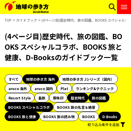
TOP
ガイドブック
(4ページ目)歴史時代、旅の図鑑、BOOKS スペシャルコラ
(4ページ目)歴史時代、旅の図鑑、BO
OKS スペシャルコラボ、BOOKS 旅と
健康、D-Booksのガイドブック一覧
すべて
地球の歩き方 海外
地球の歩き方 Jシリーズ（国内）
aruco 海外
aruco 国内
Plat
ランキング&テクニック
Resort Style
島旅
御朱印
歴史時代
旅の図鑑
BOOKS スペシャルコラボ
BOOKS 旅の名言＆絶景
BOOKS 旅と健康
BOOKS 旅の読み物
BOOKS
D-Books
絞り込み条件を追加