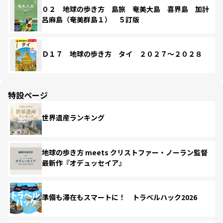
０２ 地球の歩き方 島旅 奄美大島 喜界島 加計
呂麻島（奄美群島１） ５訂版
Ｄ１７ 地球の歩き方 タイ ２０２７～２０２８
特設ページ
世界遺産ランキング
地球の歩き方 meets クリストファー・ノーラン監督
最新作『オデュッセイア』
準備も滞在もスマートに！ トラベルハック2026