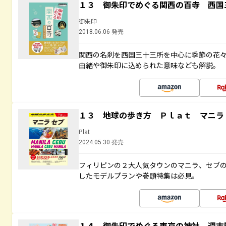
１３ 御朱印でめぐる関西の百寺 西国
御朱印
2018.06.06 発売
関西の名刹を西国三十三所を中心に季節の花
由緒や御朱印に込められた意味なども解説。
１３ 地球の歩き方 Ｐｌａｔ マニラ
Plat
2024.05.30 発売
フィリピンの２大人気タウンのマニラ、セブ
したモデルプランや巻頭特集は必見。
１４ 御朱印でめぐる東京の神社 週末