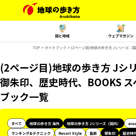
国と地域
ウェブマガジン
TOP
ガイドブック
(2ページ目)地球の歩き方 Jシリーズ（
(2ページ目)地球の歩き方 Jシ
御朱印、歴史時代、BOOKS 
ブック一覧
すべて
地球の歩き方 海外
地球の歩き方 Jシリーズ（国内）
aru
ランキング&テクニック
Resort Style
島旅
御朱印
歴史時