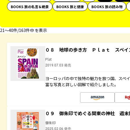
BOOKS 旅の名言＆絶景
BOOKS 旅と健康
BOOKS 旅の読み物
21〜40件/163件中 を表示
０８ 地球の歩き方 Ｐｌａｔ スペイ
Plat
2019.07.03 発売
ヨーロッパの中で独特の魅力を放つ国、スペ
富な写真と詳しい図解で紹介しました。
０９ 御朱印でめぐる関東の神社 週末
御朱印
2025.02.06 発売