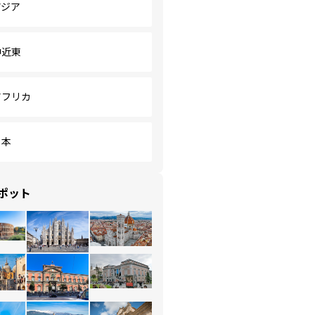
アジア
中近東
アフリカ
日本
ポット