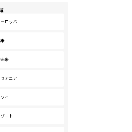
域
ヨーロッパ
北米
中南米
オセアニア
ハワイ
リゾート