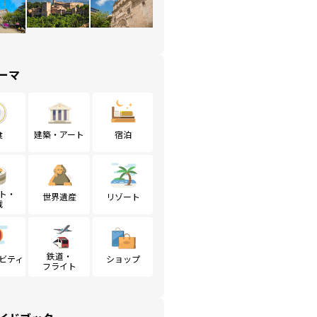
ーマ
食
建築・アート
宿泊
ト・
世界遺産
リゾート
戦
鉄道・
ビティ
ショップ
フライト