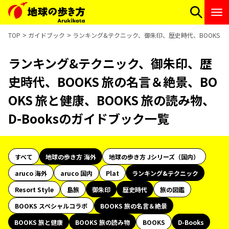
TOP
ガイドブック
ランキング&テクニック、御朱印、歴史時代、BOOKS 旅の
ランキング&テクニック、御朱印、歴
史時代、BOOKS 旅の名言＆絶景、BO
OKS 旅と健康、BOOKS 旅の読み物、
D-Booksのガイドブック一覧
すべて
地球の歩き方 海外
地球の歩き方 Jシリーズ（国内）
aruco 海外
aruco 国内
Plat
ランキング&テクニック
Resort Style
島旅
御朱印
歴史時代
旅の図鑑
BOOKS スペシャルコラボ
BOOKS 旅の名言＆絶景
BOOKS 旅と健康
BOOKS 旅の読み物
BOOKS
D-Books