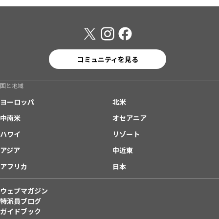
コミュニティを見る
国と地域
ヨーロッパ
北米
中南米
オセアニア
ハワイ
リゾート
アジア
中近東
アフリカ
日本
ウェブマガジン
特派員ブログ
ガイドブック