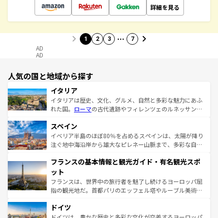
詳細を見る
…
1
2
3
7
AD
AD
人気の国と地域から探す
イタリア
イタリアは歴史、文化、グルメ、自然と多彩な魅力にあふ
れた国。
ローマ
の古代遺跡やフィレンツェのルネッサンス
美術、ヴェネツィアの運河など、歴史あるスポットはもち
スペイン
ろん、トスカーナの美しい田園風景やアマルフィ海岸の絶
景など、自然景観も見逃せない。観光の合間には、本場の
イベリア半島のほぼ80％を占めるスペインは、太陽が降り
ピザやパスタなど、絶品のイタリア料理を堪能することも
注ぐ地中海沿岸から雄大なピレネー山脈まで、多彩な自然
できる。朝目覚めてから夜眠るまで、すべての瞬間を楽し
と文化が詰まったヨーロッパ屈指の旅行先だ。多様な地域
フランスの基本情報と観光ガイド・有名観光スポ
ませてくれるイタリアで、忘れられない旅をしてみよう！
文化が根付くこの国では、情熱的なフラメンコ、熱気あふ
なお、新着のイタリア情報は
コンテンツ一覧
を参照してほ
れる闘牛、そして美味しいタパスが生活の一部となってい
ット
しい。
る。首都マドリードの洗練された雰囲気や、バルセロナの
フランスは、世界中の旅行者を魅了し続けるヨーロッパ屈
アートに溢れた街角から、地方では古代ローマ遺跡や中世
指の観光地だ。首都パリのエッフェル塔やルーブル美術館
の城塞都市、穏やかなビーチリゾートまで多彩な表情を見
といった象徴的なスポットから、田舎町の古風な美しさま
せる。地方によって風土や気候が異なるスペインはその個
ドイツ
で、幅広い魅力が詰まっている。華麗な宮殿、歴史的な大
性で訪れる人を魅了する。 なお、新着のスペイン情報は
コ
聖堂、美しいビーチ、そして豊かな自然が、訪れる者を心
ドイツは、豊かな歴史と多彩な文化が交差するヨーロッパ