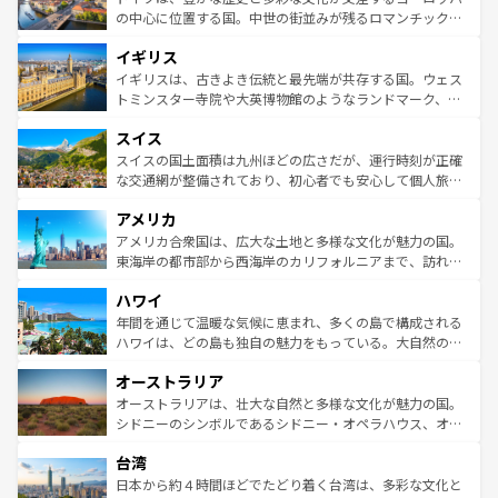
ンテンツ一覧
を参照してほしい。
から魅了する。また、フランスは美食の国としても知ら
の中心に位置する国。中世の街並みが残るロマンチック街
れ、フランス料理はユネスコ無形文化遺産にも登録されて
道から、未来を先取りするようなモダンな都市まで多様な
イギリス
いる。シャンパンの発祥地であるランス、プロヴァンスの
顔を持つこの国は、どこを歩いても飽きることがない。ベ
香り高いラベンダー畑など、多彩な楽しみ方が可能だ。さ
ルリンの文化的活気、バイエルン州のアルプスの絶景、そ
イギリスは、古きよき伝統と最先端が共存する国。ウェス
らに、パリ以外の地域にも魅力が溢れており、どの街角に
してライン川沿いのワイン畑といった風景は必見。ビール
トミンスター寺院や大英博物館のようなランドマーク、歴
も豊かな歴史と文化が息づいている。パリ以外の個性あふ
とソーセージを味わいながら地元の人と過ごす楽しい時間
史ある大学都市、美しい丘陵地帯や牧歌的な風景など、エ
れる地方に足を運ぶとそれぞれで全く異なる文化を体験で
スイス
は、お酒好きな人にはぜひ体験してほしい。 なお、新着の
リアごとに異なる魅力がある。また、優雅なアフタヌーン
きるだろう。 なお、新着のフランス情報は
コンテンツ一覧
ドイツ情報は
コンテンツ一覧
を参照してほしい。
ティー、ビール好きにはたまらない英国パブ、サッカー観
スイスの国土面積は九州ほどの広さだが、運行時刻が正確
を参照してほしい。
戦など、本場だからこそできる体験も豊富。イギリスを旅
な交通網が整備されており、初心者でも安心して個人旅行
して楽しみつくそう。 なお、新着のイギリス情報は
コンテ
を楽しめる。日本同様に時刻表どおりの旅が可能だ。中世
アメリカ
ンツ一覧
を参照してほしい。
の建物がそのまま残る町や、スイスならではのユニークな
博物館もあり、アルプス観光だけでなく町歩きも満喫する
アメリカ合衆国は、広大な土地と多様な文化が魅力の国。
ことができる。国民の所得が高いため物価も高いが、旅行
東海岸の都市部から西海岸のカリフォルニアまで、訪れる
者向けの交通パス提供のサービスもあり、うまく活用すれ
場所ごとに異なる風景と体験が待っている。ニューヨーク
ハワイ
ば市内交通費無料で観光を楽しむこともできる。 なお、新
のような巨大都市は、観光、ショッピング、エンターテイ
着のスイス情報は
コンテンツ一覧
を参照してほしい。
ンメントが詰まった刺激的なスポットだ。一方、アメリカ
年間を通じて温暖な気候に恵まれ、多くの島で構成される
西部には大自然が広がり、グランドキャニオンやイエロー
ハワイは、どの島も独自の魅力をもっている。大自然の神
ストーン国立公園といった絶景が堪能できる。さらに、南
秘を感じたいなら、火山が生み出した壮大な景観を誇るハ
オーストラリア
部のニューオーリンズでは、音楽と美食が融合した独特の
ワイ島は見逃せない。また、定番の観光地といえばオアフ
文化が魅力。旅行者はアメリカの各地域で異なる魅力を楽
島だが、静かな自然を求めるならマウイ島やカウアイ島が
オーストラリアは、壮大な自然と多様な文化が魅力の国。
しみながら、その多様性と豊かな歴史を感じることができ
おすすめ。エメラルドグリーンに輝く海をはじめ、豊かな
シドニーのシンボルであるシドニー・オペラハウス、オー
るだろう。車でのロードトリップや列車の旅も、アメリカ
文化や歴史が息づいている。「アロハスピリット」と呼ば
ストラリア東海岸北部に広がる大サンゴ礁地帯グレートバ
ならではの贅沢な旅のスタイルだ。 なお、新着のアメリカ
台湾
れるおもてなしの心で訪れる人々を迎えてくれるハワイの
リアリーフや大陸中央部にそびえるウルル（エアーズロッ
情報は
コンテンツ一覧
を参照してほしい。
人々、おいしいローカルフードやハワイアンミュージッ
ク）、タスマニアの美しい原生林やケアンズの熱帯雨林な
日本から約４時間ほどでたどり着く台湾は、多彩な文化と