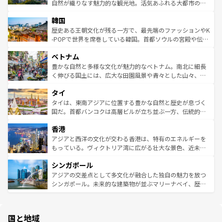
ク、伝統的なフラダンスなど、すべてがハワイの魅力を彩
ど、見どころがたくさん。また、カフェやワイン、オージ
自然が織りなす魅力的な観光地。活気あふれる大都市の台
っている。訪れるたびに新しい発見と感動が待っているハ
ービーフなどの食文化も豊かで、美味しいものであふれて
北やノスタルジックな町並みが人気な九份（ジォウフェ
ワイを、存分に味わってほしい。 なお、新着のハワイ情報
韓国
いる。アクティビティも充実しており、サーフィンやダイ
ン）、静ひつな山岳地帯である台湾東部など、都市の喧騒
は
コンテンツ一覧
を参照してほしい。
ビング、ハイキングなど、アウトドア好きにはたまらな
と山間の静けさが共存しており、訪れる人に新しい発見と
歴史ある王朝文化が残る一方で、最先端のファッションやK
い。オーストラリアの多彩な魅力を存分に味わいつくそ
驚きをもたらしてくれる。また、奥深い台湾の食文化も魅
-POPで世界を席巻している韓国。首都ソウルの宮殿や伝統
う。 なお、新着のオーストラリア情報は
コンテンツ一覧
を
力で、夜市などの屋台グルメから高級料理、ヘルシーで美
家屋が並ぶエリアでは韓国の歴史と文化に浸ることがで
参照してほしい。
ベトナム
容にもいいと評判のスイーツなど、バラエティ豊かな料理
き、地方に足を延ばせば四季折々の自然美を楽しむことが
が味わえる。 なお、新着の台湾情報は
コンテンツ一覧
を参
できる。そして、キムチや焼肉、絶品のストリートフード
豊かな自然と多様な文化が魅力的なベトナム。南北に細長
照してほしい。
まで、さまざまな韓国料理が待っている。夜には、韓国な
く伸びる国土には、広大な田園風景や青々とした山々、世
らではのナイトライフも堪能できる。あたたかいホスピタ
界遺産に登録された壮大な自然景観が点在し、都市部では
タイ
リティに包まれながら、韓国の多彩な魅力を心ゆくまで味
急速な発展と共に伝統が息づく。ハノイの古い町並みやホ
わってみてほしい。 なお、新着の韓国情報は
コンテンツ一
ーチミン市のフランス統治時代の建物も、独特の雰囲気を
タイは、東南アジアに位置する豊かな自然と歴史が息づく
覧
を参照してほしい。
醸し出している。また、バラエティの豊かさとおいしさで
国だ。首都バンコクは高層ビルが立ち並ぶ一方、伝統的な
世界中の食通を魅了してやまないベトナム料理も魅力のひ
寺院や市場がいたるところに点在し、古きよき文化と現代
香港
とつ。フォーやバインミー、ベトナムコーヒーなどは、ぜ
の活気が交差している。北部ではチェンマイなどの山岳地
ひ現地で味わいたい。どの地域を訪れてもあたたかい人々
帯で自然と触れ合い、南部ではプーケットやクラビの美し
アジアと西洋の文化が交わる香港は、特有のエネルギーを
が旅行者を迎えてくれるので、きっと忘れられない旅にな
いビーチでリゾート気分を楽しむことができる。タイ料理
もっている。ヴィクトリア湾に広がる壮大な景色、近未来
るはずだ。 なお、新着のベトナム情報は
コンテンツ一覧
を
は世界的に有名で、屋台から高級レストランまで味覚を刺
的なアートスポット、そして歴史と現代が融合した町並
参照してほしい。
シンガポール
激する。気候は一年中温暖で、どの季節にも異なる楽しみ
み、どこを訪れても感動するはず。観光スポットが密集し
が待っている。親しみやすいタイの人々、仏教を中心とし
ており、効率よく見どころを回れるのも魅力。息をのむよ
アジアの交差点として多文化が融合した独自の魅力を放つ
た文化、そして多様な観光資源が、訪れる旅人を魅了し続
うな絶景から文化的な体験まで、香港を存分に楽しみ尽く
シンガポール。未来的な建築物が並ぶマリーナベイ、歴史
ける。 なお、新着のタイ情報は
コンテンツ一覧
を参照して
そう。 なお、新着の香港情報は
コンテンツ一覧
を参照して
と伝統を感じられるエスニックタウン、多数の緑豊かな公
ほしい。
ほしい。
園や自然保護区など、自然が調和した近代的な景観と文化
の多様性あふれるカラフルな町は、どこを歩いても新しい
国と地域
発見がある。さらに、治安のよさや充実した公共交通機関