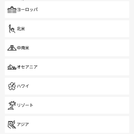
も、旅行者にとっては魅力的なポイント。グルメも豊富
で、ホーカーズは地元の風情を楽しめる外せないスポット
ヨーロッパ
だ。訪れる人を飽きさせないシンガポールで、多様な魅力
を体感しよう。 なお、新着のシンガポール情報は
コンテン
ツ一覧
を参照してほしい。
北米
中南米
オセアニア
ハワイ
リゾート
アジア