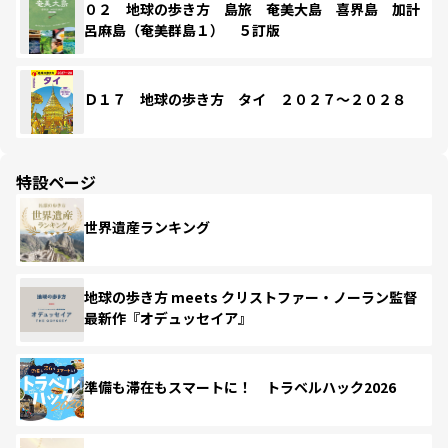
０２ 地球の歩き方 島旅 奄美大島 喜界島 加計
呂麻島（奄美群島１） ５訂版
Ｄ１７ 地球の歩き方 タイ ２０２７～２０２８
特設ページ
世界遺産ランキング
地球の歩き方 meets クリストファー・ノーラン監督
最新作『オデュッセイア』
準備も滞在もスマートに！ トラベルハック2026