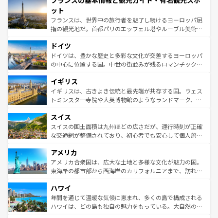
フランスの基本情報と観光ガイド・有名観光スポ
文化が根付くこの国では、情熱的なフラメンコ、熱気あふ
なお、新着のイタリア情報は
コンテンツ一覧
を参照してほ
れる闘牛、そして美味しいタパスが生活の一部となってい
ット
しい。
る。首都マドリードの洗練された雰囲気や、バルセロナの
フランスは、世界中の旅行者を魅了し続けるヨーロッパ屈
アートに溢れた街角から、地方では古代ローマ遺跡や中世
指の観光地だ。首都パリのエッフェル塔やルーブル美術館
の城塞都市、穏やかなビーチリゾートまで多彩な表情を見
といった象徴的なスポットから、田舎町の古風な美しさま
せる。地方によって風土や気候が異なるスペインはその個
ドイツ
で、幅広い魅力が詰まっている。華麗な宮殿、歴史的な大
性で訪れる人を魅了する。 なお、新着のスペイン情報は
コ
聖堂、美しいビーチ、そして豊かな自然が、訪れる者を心
ドイツは、豊かな歴史と多彩な文化が交差するヨーロッパ
ンテンツ一覧
を参照してほしい。
から魅了する。また、フランスは美食の国としても知ら
の中心に位置する国。中世の街並みが残るロマンチック街
れ、フランス料理はユネスコ無形文化遺産にも登録されて
道から、未来を先取りするようなモダンな都市まで多様な
イギリス
いる。シャンパンの発祥地であるランス、プロヴァンスの
顔を持つこの国は、どこを歩いても飽きることがない。ベ
香り高いラベンダー畑など、多彩な楽しみ方が可能だ。さ
ルリンの文化的活気、バイエルン州のアルプスの絶景、そ
イギリスは、古きよき伝統と最先端が共存する国。ウェス
らに、パリ以外の地域にも魅力が溢れており、どの街角に
してライン川沿いのワイン畑といった風景は必見。ビール
トミンスター寺院や大英博物館のようなランドマーク、歴
も豊かな歴史と文化が息づいている。パリ以外の個性あふ
とソーセージを味わいながら地元の人と過ごす楽しい時間
史ある大学都市、美しい丘陵地帯や牧歌的な風景など、エ
れる地方に足を運ぶとそれぞれで全く異なる文化を体験で
スイス
は、お酒好きな人にはぜひ体験してほしい。 なお、新着の
リアごとに異なる魅力がある。また、優雅なアフタヌーン
きるだろう。 なお、新着のフランス情報は
コンテンツ一覧
ドイツ情報は
コンテンツ一覧
を参照してほしい。
ティー、ビール好きにはたまらない英国パブ、サッカー観
スイスの国土面積は九州ほどの広さだが、運行時刻が正確
を参照してほしい。
戦など、本場だからこそできる体験も豊富。イギリスを旅
な交通網が整備されており、初心者でも安心して個人旅行
して楽しみつくそう。 なお、新着のイギリス情報は
コンテ
を楽しめる。日本同様に時刻表どおりの旅が可能だ。中世
アメリカ
ンツ一覧
を参照してほしい。
の建物がそのまま残る町や、スイスならではのユニークな
博物館もあり、アルプス観光だけでなく町歩きも満喫する
アメリカ合衆国は、広大な土地と多様な文化が魅力の国。
ことができる。国民の所得が高いため物価も高いが、旅行
東海岸の都市部から西海岸のカリフォルニアまで、訪れる
者向けの交通パス提供のサービスもあり、うまく活用すれ
場所ごとに異なる風景と体験が待っている。ニューヨーク
ハワイ
ば市内交通費無料で観光を楽しむこともできる。 なお、新
のような巨大都市は、観光、ショッピング、エンターテイ
着のスイス情報は
コンテンツ一覧
を参照してほしい。
ンメントが詰まった刺激的なスポットだ。一方、アメリカ
年間を通じて温暖な気候に恵まれ、多くの島で構成される
西部には大自然が広がり、グランドキャニオンやイエロー
ハワイは、どの島も独自の魅力をもっている。大自然の神
ストーン国立公園といった絶景が堪能できる。さらに、南
秘を感じたいなら、火山が生み出した壮大な景観を誇るハ