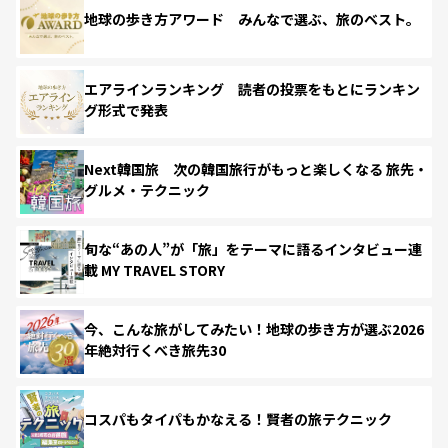
地球の歩き方アワード みんなで選ぶ、旅のベスト。
エアラインランキング 読者の投票をもとにランキン
グ形式で発表
Next韓国旅 次の韓国旅行がもっと楽しくなる 旅先・
グルメ・テクニック
旬な“あの人”が「旅」をテーマに語るインタビュー連
載 MY TRAVEL STORY
今、こんな旅がしてみたい！地球の歩き方が選ぶ2026
年絶対行くべき旅先30
コスパもタイパもかなえる！賢者の旅テクニック