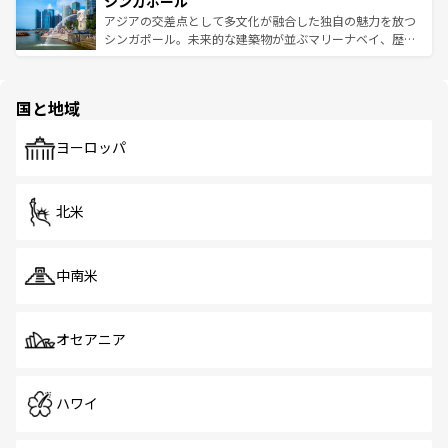
シンガポール
激する。気候は一年中温暖で、どの季節にも異なる楽しみ
み、どこを訪れても感動するはず。観光スポットが密集し
が待っている。親しみやすいタイの人々、仏教を中心とし
ており、効率よく見どころを回れるのも魅力。息をのむよ
アジアの交差点として多文化が融合した独自の魅力を放つ
た文化、そして多様な観光資源が、訪れる旅人を魅了し続
うな絶景から文化的な体験まで、香港を存分に楽しみ尽く
シンガポール。未来的な建築物が並ぶマリーナベイ、歴史
ける。 なお、新着のタイ情報は
コンテンツ一覧
を参照して
そう。 なお、新着の香港情報は
コンテンツ一覧
を参照して
と伝統を感じられるエスニックタウン、多数の緑豊かな公
ほしい。
ほしい。
園や自然保護区など、自然が調和した近代的な景観と文化
の多様性あふれるカラフルな町は、どこを歩いても新しい
国と地域
発見がある。さらに、治安のよさや充実した公共交通機関
も、旅行者にとっては魅力的なポイント。グルメも豊富
で、ホーカーズは地元の風情を楽しめる外せないスポット
ヨーロッパ
だ。訪れる人を飽きさせないシンガポールで、多様な魅力
を体感しよう。 なお、新着のシンガポール情報は
コンテン
ツ一覧
を参照してほしい。
北米
中南米
オセアニア
ハワイ