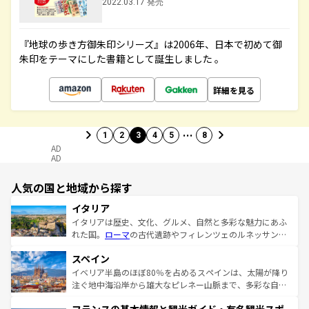
2022.03.17 発売
『地球の歩き方御朱印シリーズ』は2006年、日本で初めて御
朱印をテーマにした書籍として誕生しました 。
詳細を見る
…
1
2
3
4
5
8
AD
AD
人気の国と地域から探す
イタリア
イタリアは歴史、文化、グルメ、自然と多彩な魅力にあふ
れた国。
ローマ
の古代遺跡やフィレンツェのルネッサンス
美術、ヴェネツィアの運河など、歴史あるスポットはもち
スペイン
ろん、トスカーナの美しい田園風景やアマルフィ海岸の絶
景など、自然景観も見逃せない。観光の合間には、本場の
イベリア半島のほぼ80％を占めるスペインは、太陽が降り
ピザやパスタなど、絶品のイタリア料理を堪能することも
注ぐ地中海沿岸から雄大なピレネー山脈まで、多彩な自然
できる。朝目覚めてから夜眠るまで、すべての瞬間を楽し
と文化が詰まったヨーロッパ屈指の旅行先だ。多様な地域
ませてくれるイタリアで、忘れられない旅をしてみよう！