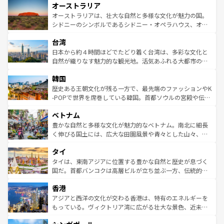
オーストラリア
部のニューオーリンズでは、音楽と美食が融合した独特の
ワイ島は見逃せない。また、定番の観光地といえばオアフ
文化が魅力。旅行者はアメリカの各地域で異なる魅力を楽
島だが、静かな自然を求めるならマウイ島やカウアイ島が
オーストラリアは、壮大な自然と多様な文化が魅力の国。
しみながら、その多様性と豊かな歴史を感じることができ
おすすめ。エメラルドグリーンに輝く海をはじめ、豊かな
シドニーのシンボルであるシドニー・オペラハウス、オー
るだろう。車でのロードトリップや列車の旅も、アメリカ
文化や歴史が息づいている。「アロハスピリット」と呼ば
ストラリア東海岸北部に広がる大サンゴ礁地帯グレートバ
ならではの贅沢な旅のスタイルだ。 なお、新着のアメリカ
台湾
れるおもてなしの心で訪れる人々を迎えてくれるハワイの
リアリーフや大陸中央部にそびえるウルル（エアーズロッ
情報は
コンテンツ一覧
を参照してほしい。
人々、おいしいローカルフードやハワイアンミュージッ
ク）、タスマニアの美しい原生林やケアンズの熱帯雨林な
日本から約４時間ほどでたどり着く台湾は、多彩な文化と
ク、伝統的なフラダンスなど、すべてがハワイの魅力を彩
ど、見どころがたくさん。また、カフェやワイン、オージ
自然が織りなす魅力的な観光地。活気あふれる大都市の台
っている。訪れるたびに新しい発見と感動が待っているハ
ービーフなどの食文化も豊かで、美味しいものであふれて
北やノスタルジックな町並みが人気な九份（ジォウフェ
ワイを、存分に味わってほしい。 なお、新着のハワイ情報
韓国
いる。アクティビティも充実しており、サーフィンやダイ
ン）、静ひつな山岳地帯である台湾東部など、都市の喧騒
は
コンテンツ一覧
を参照してほしい。
ビング、ハイキングなど、アウトドア好きにはたまらな
と山間の静けさが共存しており、訪れる人に新しい発見と
歴史ある王朝文化が残る一方で、最先端のファッションやK
い。オーストラリアの多彩な魅力を存分に味わいつくそ
驚きをもたらしてくれる。また、奥深い台湾の食文化も魅
-POPで世界を席巻している韓国。首都ソウルの宮殿や伝統
う。 なお、新着のオーストラリア情報は
コンテンツ一覧
を
力で、夜市などの屋台グルメから高級料理、ヘルシーで美
家屋が並ぶエリアでは韓国の歴史と文化に浸ることがで
参照してほしい。
ベトナム
容にもいいと評判のスイーツなど、バラエティ豊かな料理
き、地方に足を延ばせば四季折々の自然美を楽しむことが
が味わえる。 なお、新着の台湾情報は
コンテンツ一覧
を参
できる。そして、キムチや焼肉、絶品のストリートフード
豊かな自然と多様な文化が魅力的なベトナム。南北に細長
照してほしい。
まで、さまざまな韓国料理が待っている。夜には、韓国な
く伸びる国土には、広大な田園風景や青々とした山々、世
らではのナイトライフも堪能できる。あたたかいホスピタ
界遺産に登録された壮大な自然景観が点在し、都市部では
タイ
リティに包まれながら、韓国の多彩な魅力を心ゆくまで味
急速な発展と共に伝統が息づく。ハノイの古い町並みやホ
わってみてほしい。 なお、新着の韓国情報は
コンテンツ一
ーチミン市のフランス統治時代の建物も、独特の雰囲気を
タイは、東南アジアに位置する豊かな自然と歴史が息づく
覧
を参照してほしい。
醸し出している。また、バラエティの豊かさとおいしさで
国だ。首都バンコクは高層ビルが立ち並ぶ一方、伝統的な
世界中の食通を魅了してやまないベトナム料理も魅力のひ
寺院や市場がいたるところに点在し、古きよき文化と現代
香港
とつ。フォーやバインミー、ベトナムコーヒーなどは、ぜ
の活気が交差している。北部ではチェンマイなどの山岳地
ひ現地で味わいたい。どの地域を訪れてもあたたかい人々
帯で自然と触れ合い、南部ではプーケットやクラビの美し
アジアと西洋の文化が交わる香港は、特有のエネルギーを
が旅行者を迎えてくれるので、きっと忘れられない旅にな
いビーチでリゾート気分を楽しむことができる。タイ料理
もっている。ヴィクトリア湾に広がる壮大な景色、近未来
るはずだ。 なお、新着のベトナム情報は
コンテンツ一覧
を
は世界的に有名で、屋台から高級レストランまで味覚を刺
的なアートスポット、そして歴史と現代が融合した町並
参照してほしい。