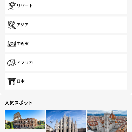
リゾート
アジア
中近東
アフリカ
日本
人気スポット