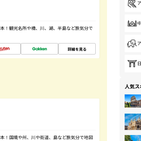
図本！観光名所や橋、川、湖、半島など旅気分で
詳細を見る
人気ス
図本！国境や州、川や街道、島など旅気分で地図