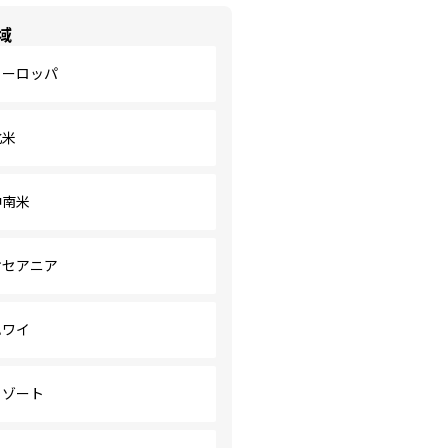
域
ヨーロッパ
北米
中南米
オセアニア
ハワイ
リゾート