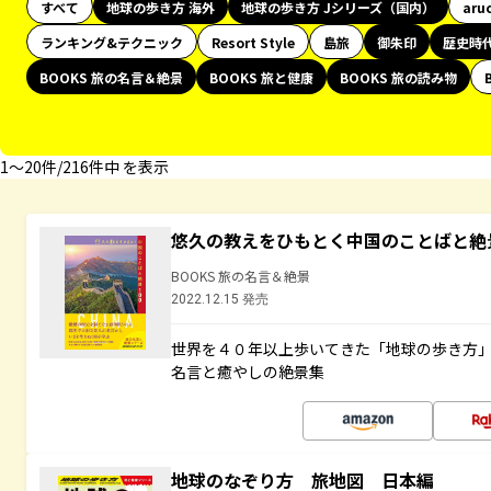
すべて
地球の歩き方 海外
地球の歩き方 Jシリーズ（国内）
aru
ランキング&テクニック
Resort Style
島旅
御朱印
歴史時
BOOKS 旅の名言＆絶景
BOOKS 旅と健康
BOOKS 旅の読み物
1〜20件/216件中 を表示
悠久の教えをひもとく中国のことばと絶
BOOKS 旅の名言＆絶景
2022.12.15 発売
世界を４０年以上歩いてきた「地球の歩き方
名言と癒やしの絶景集
地球のなぞり方 旅地図 日本編