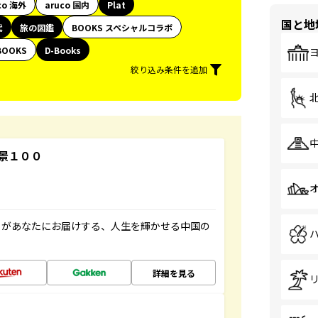
co 海外
aruco 国内
Plat
国と地
代
旅の図鑑
BOOKS スペシャルコラボ
BOOKS
D-Books
絞り込み条件を追加
景１００
」があなたにお届けする、人生を輝かせる中国の
詳細を見る