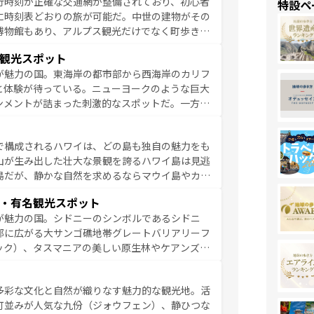
行時刻が正確な交通網が整備されており、初心者
特設ペ
に時刻表どおりの旅が可能だ。中世の建物がその
博物館もあり、アルプス観光だけでなく町歩きも
め物価も高いが、旅行者向けの交通パス提供のサ
観光スポット
観光を楽しむこともできる。 なお、新着
が魅力の国。東海岸の都市部から西海岸のカリフ
しい。
と体験が待っている。ニューヨークのような巨大
ンメントが詰まった刺激的なスポットだ。一方、
キャニオンやイエローストーン国立公園といった
ーリンズでは、音楽と美食が融合した独特の文化
で構成されるハワイは、どの島も独自の魅力をも
魅力を楽しみながら、その多様性と豊かな歴史を
山が生み出した壮大な景観を誇るハワイ島は見逃
リップや列車の旅も、アメリカならではの贅沢な
島だが、静かな自然を求めるならマウイ島やカウ
報は
コンテンツ一覧
を参照してほしい。
く海をはじめ、豊かな文化や歴史が息づいてい
・有名観光スポット
なしの心で訪れる人々を迎えてくれるハワイの
が魅力の国。シドニーのシンボルであるシドニ
ミュージック、伝統的なフラダンスなど、すべて
部に広がる大サンゴ礁地帯グレートバリアリーフ
新しい発見と感動が待っているハワイを、存分に
ック）、タスマニアの美しい原生林やケアンズの
コンテンツ一覧
を参照してほしい。
カフェやワイン、オージービーフなどの食文化も
ティビティも充実しており、サーフィンやダイビ
多彩な文化と自然が織りなす魅力的な観光地。活
たまらない。オーストラリアの多彩な魅力を存分
町並みが人気な九份（ジォウフェン）、静ひつな
ストラリア情報は
コンテンツ一覧
を参照してほしい。