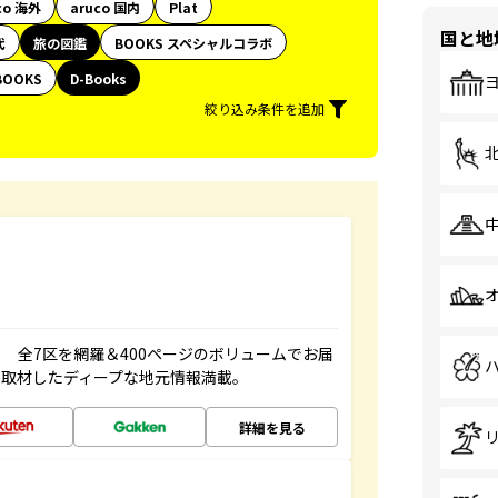
co 海外
aruco 国内
Plat
国と地
代
旅の図鑑
BOOKS スペシャルコラボ
BOOKS
D-Books
絞り込み条件を追加
 全7区を網羅＆400ページのボリュームでお届
、取材したディープな地元情報満載。
詳細を見る