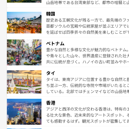
山岳地帯である台湾東部など、都市の喧騒と
発見と驚きをもたらしてくれる。また、奥深
韓国
から高級料理、ヘルシーで美容にもいいと評
歴史ある王朝文化が残る一方で、最先端のファ
える。 なお、新着の台湾情報は
コンテンツ一
首都ソウルの宮殿や伝統家屋が並ぶエリアで
を延ばせば四季折々の自然美を楽しむことが
トフードまで、さまざまな韓国料理が待って
ベトナム
能できる。あたたかいホスピタリティに包ま
豊かな自然と多様な文化が魅力的なベトナム
てみてほしい。 なお、新着の韓国情報は
コン
や青々とした山々、世界遺産に登録された壮
共に伝統が息づく。ハノイの古い町並みやホ
雰囲気を醸し出している。また、バラエティ
タイ
まないベトナム料理も魅力のひとつ。フォー
タイは、東南アジアに位置する豊かな自然と
地で味わいたい。どの地域を訪れてもあたた
ち並ぶ一方、伝統的な寺院や市場がいたると
れられない旅になるはずだ。 な
している。北部ではチェンマイなどの山岳地
い。
ビの美しいビーチでリゾート気分を楽しむこ
香港
ら高級レストランまで味覚を刺激する。気候
アジアと西洋の文化が交わる香港は、特有の
っている。親しみやすいタイの人々、仏教を
る壮大な景色、近未来的なアートスポット、
る旅人を魅了し続ける。 なお、新着のタ
ても感動するはず。観光スポットが密集して
のむような絶景から文化的な体験まで、香港を存分に楽し