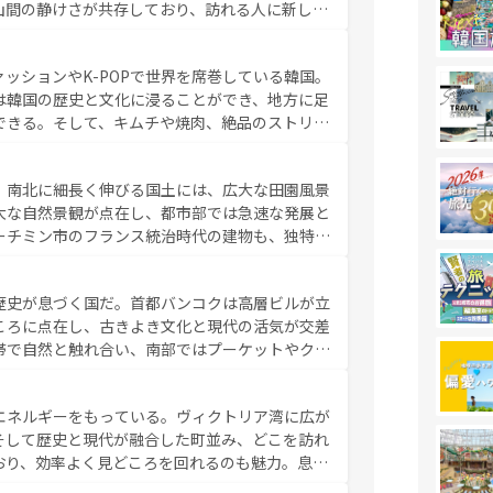
山間の静けさが共存しており、訪れる人に新しい
い台湾の食文化も魅力で、夜市などの屋台グルメ
判のスイーツなど、バラエティ豊かな料理が味わ
ッションやK-POPで世界を席巻している韓国。
覧
を参照してほしい。
は韓国の歴史と文化に浸ることができ、地方に足
できる。そして、キムチや焼肉、絶品のストリー
いる。夜には、韓国ならではのナイトライフも堪
れながら、韓国の多彩な魅力を心ゆくまで味わっ
。南北に細長く伸びる国土には、広大な田園風景
テンツ一覧
を参照してほしい。
大な自然景観が点在し、都市部では急速な発展と
ーチミン市のフランス統治時代の建物も、独特の
の豊かさとおいしさで世界中の食通を魅了してや
やバインミー、ベトナムコーヒーなどは、ぜひ現
歴史が息づく国だ。首都バンコクは高層ビルが立
かい人々が旅行者を迎えてくれるので、きっと忘
ころに点在し、古きよき文化と現代の活気が交差
お、新着のベトナム情報は
コンテンツ一覧
を参照してほし
帯で自然と触れ合い、南部ではプーケットやクラ
とができる。タイ料理は世界的に有名で、屋台か
は一年中温暖で、どの季節にも異なる楽しみが待
エネルギーをもっている。ヴィクトリア湾に広が
中心とした文化、そして多様な観光資源が、訪れ
そして歴史と現代が融合した町並み、どこを訪れ
イ情報は
コンテンツ一覧
を参照してほしい。
おり、効率よく見どころを回れるのも魅力。息を
み尽くそう。 なお、新着の香港情