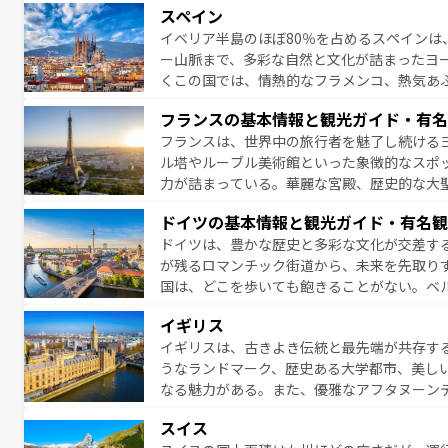
スペイン
夜眠るまで、すべての瞬間を楽しませてくれ
イベリア半島のほぼ80％を占めるスペインは
なお、新着のイタリア情報は
コンテンツ一覧
ー山脈まで、多彩な自然と文化が詰まったヨ
くこの国では、情熱的なフラメンコ、熱気あ
となっている。首都マドリードの洗練された
フランスの基本情報と観光ガイド・有名
ら、地方では古代ローマ遺跡や中世の城塞都
フランスは、世界中の旅行者を魅了し続ける
せる。地方によって風土や気候が異なるスペイン
ル塔やルーブル美術館といった象徴的なスポ
新着のスペイン情報は
コンテンツ一覧
を参照
力が詰まっている。華麗な宮殿、歴史的な大
る者を心から魅了する。また、フランスは美
ドイツの基本情報と観光ガイド・有名観
無形文化遺産にも登録されている。シャンパ
ドイツは、豊かな歴史と多彩な文化が交差す
いラベンダー畑など、多彩な楽しみ方が可能
が残るロマンチック街道から、未来を先取り
り、どの街角にも豊かな歴史と文化が息づい
国は、どこを歩いても飽きることがない。ベ
絶景、そしてライン川沿いのワイン畑といっ
一覧
を参照してほしい。
イギリス
ら地元の人と過ごす楽しい時間は、お酒好きな人にはぜ
イギリスは、古きよき伝統と最先端が共存す
イツ情報は
コンテンツ一覧
を参照してほしい
うなランドマーク、歴史ある大学都市、美し
なる魅力がある。また、優雅なアフタヌーン
ッカー観戦など、本場だからこそできる体験も
スイス
お、新着のイギリス情報は
コンテンツ一覧
を