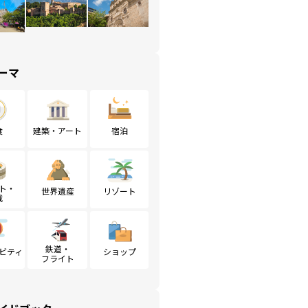
ーマ
食
建築・アート
宿泊
ト・
世界遺産
リゾート
戦
鉄道・
ビティ
ショップ
フライト