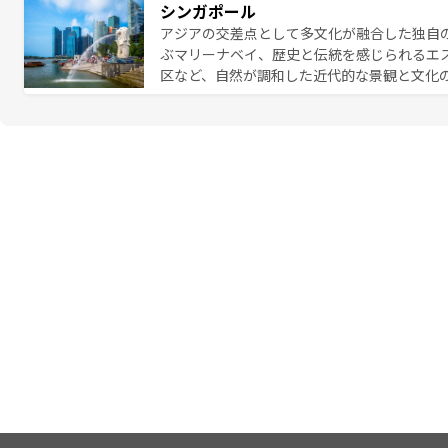
シンガポール
報は
コンテンツ一覧
を参照してほしい。
アジアの交差点として多文化が融合した独自
ぶマリーナベイ、歴史と伝統を感じられるエ
区など、自然が調和した近代的な景観と文化
も新しい発見がある。さらに、治安のよさや
的なポイント。グルメも豊富で、ホーカーズ
れる人を飽きさせないシンガポールで、多様な魅力を体感しよ
ル情報は
コンテンツ一覧
を参照してほしい。