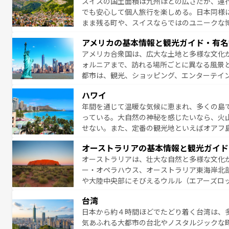
スイスの国土面積は九州ほどの広さだが、運
でも安心して個人旅行を楽しめる。日本同様
まま残る町や、スイスならではのユニークな
満喫することができる。国民の所得が高いた
アメリカの基本情報と観光ガイド・有名
ービスもあり、うまく活用すれば市内交通費無料で
アメリカ合衆国は、広大な土地と多様な文化
のスイス情報は
コンテンツ一覧
を参照してほ
ォルニアまで、訪れる場所ごとに異なる風景
都市は、観光、ショッピング、エンターテイ
アメリカ西部には大自然が広がり、グランド
ハワイ
絶景が堪能できる。さらに、南部のニューオ
年間を通じて温暖な気候に恵まれ、多くの島
が魅力。旅行者はアメリカの各地域で異なる
っている。大自然の神秘を感じたいなら、火
感じることができるだろう。車でのロードト
せない。また、定番の観光地といえばオアフ
旅のスタイルだ。 なお、新着のアメリカ情
アイ島がおすすめ。エメラルドグリーンに輝
オーストラリアの基本情報と観光ガイド
る。「アロハスピリット」と呼ばれるおもて
オーストラリアは、壮大な自然と多様な文化
人々、おいしいローカルフードやハワイアン
ー・オペラハウス、オーストラリア東海岸北
がハワイの魅力を彩っている。訪れるたびに
や大陸中央部にそびえるウルル（エアーズロ
味わってほしい。 なお、新着のハワイ情報は
熱帯雨林など、見どころがたくさん。また、
台湾
豊かで、美味しいものであふれている。アク
日本から約４時間ほどでたどり着く台湾は、
ング、ハイキングなど、アウトドア好きには
気あふれる大都市の台北やノスタルジックな
に味わいつくそう。 なお、新着のオー