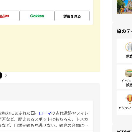
詳細を見る
旅のテ
飲
0
イベン
観
アクティ
な魅力にあふれた国。
ローマ
の古代遺跡やフィレ
運河など、歴史あるスポットはもちろん、トスカ
景など、自然景観も見逃せない。観光の合間に
ア料理を堪能することもできる。朝目覚めてから