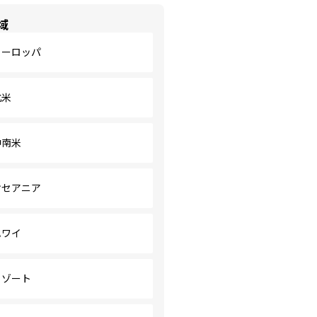
域
ヨーロッパ
北米
中南米
オセアニア
ハワイ
リゾート