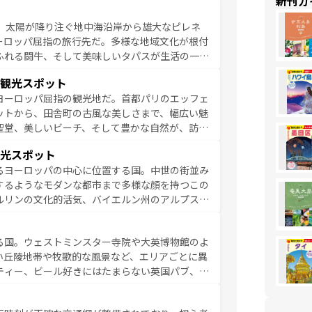
新刊ガ
るイタリアで、忘れられない旅をしてみよう！
、太陽が降り注ぐ地中海沿岸から雄大なピレネ
を参照してほしい。
ーロッパ屈指の旅行先だ。多様な地域文化が根付
ふれる闘牛、そして美味しいタパスが生活の一部
雰囲気や、バルセロナのアートに溢れた街角か
観光スポット
市、穏やかなビーチリゾートまで多彩な表情を見
ヨーロッパ屈指の観光地だ。首都パリのエッフェ
はその個性で訪れる人を魅了する。 なお、
ットから、田舎町の古風な美しさまで、幅広い魅
してほしい。
聖堂、美しいビーチ、そして豊かな自然が、訪れ
食の国としても知られ、フランス料理はユネスコ
光スポット
ンの発祥地であるランス、プロヴァンスの香り高
るヨーロッパの中心に位置する国。中世の街並み
だ。さらに、パリ以外の地域にも魅力が溢れてお
するようなモダンな都市まで多様な顔を持つこの
ている。パリ以外の個性あふれる地方に足を運ぶ
ルリンの文化的活気、バイエルン州のアルプスの
とそれぞれで全く異なる文化を体験できるだろう。 なお、新着のフランス情報は
コンテンツ
た風景は必見。ビールとソーセージを味わいなが
ひ体験してほしい。 なお、新着のド
る国。ウェストミンスター寺院や大英博物館のよ
。
い丘陵地帯や牧歌的な風景など、エリアごとに異
ティー、ビール好きにはたまらない英国パブ、サ
豊富。イギリスを旅して楽しみつくそう。 な
参照してほしい。