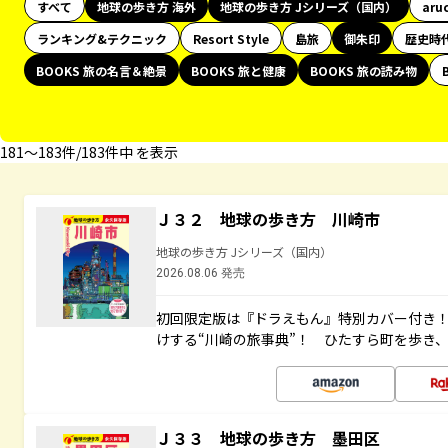
すべて
地球の歩き方 海外
地球の歩き方 Jシリーズ（国内）
aru
ランキング&テクニック
Resort Style
島旅
御朱印
歴史時
BOOKS 旅の名言＆絶景
BOOKS 旅と健康
BOOKS 旅の読み物
181〜183件/183件中 を表示
Ｊ３２ 地球の歩き方 川崎市
地球の歩き方 Jシリーズ（国内）
2026.08.06 発売
初回限定版は『ドラえもん』特別カバー付き！
けする“川崎の旅事典”！ ひたすら町を歩き
Ｊ３３ 地球の歩き方 墨田区