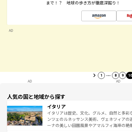
まで！？ 地球の歩き方が徹底深掘り！
AD
…
1
8
9
1
AD
AD
人気の国と地域から探す
イタリア
イタリアは歴史、文化、グルメ、自然と多彩
ンツェのルネッサンス美術、ヴェネツィアの
ーナの美しい田園風景やアマルフィ海岸の絶
は、本場のピザやパスタなど、絶品のイタリ