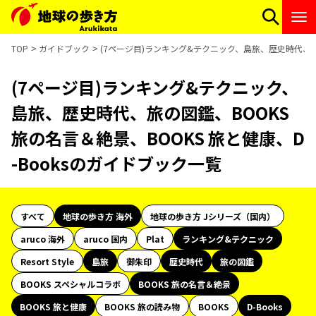
TOP
ガイドブック
(7ページ目)ランキング&テクニック、島旅、歴史時代、旅の
(7ページ目)ランキング&テクニック、
島旅、歴史時代、旅の図鑑、BOOKS
旅の名言＆絶景、BOOKS 旅と健康、D
-Booksのガイドブック一覧
すべて
地球の歩き方 海外
地球の歩き方 Jシリーズ（国内）
aruco 海外
aruco 国内
Plat
ランキング&テクニック
Resort Style
島旅
御朱印
歴史時代
旅の図鑑
BOOKS スペシャルコラボ
BOOKS 旅の名言＆絶景
BOOKS 旅と健康
BOOKS 旅の読み物
BOOKS
D-Books