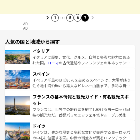
…
1
5
6
7
AD
AD
人気の国と地域から探す
イタリア
イタリアは歴史、文化、グルメ、自然と多彩な魅力にあふ
れた国。
ローマ
の古代遺跡やフィレンツェのルネッサンス
美術、ヴェネツィアの運河など、歴史あるスポットはもち
スペイン
ろん、トスカーナの美しい田園風景やアマルフィ海岸の絶
景など、自然景観も見逃せない。観光の合間には、本場の
イベリア半島のほぼ80％を占めるスペインは、太陽が降り
ピザやパスタなど、絶品のイタリア料理を堪能することも
注ぐ地中海沿岸から雄大なピレネー山脈まで、多彩な自然
できる。朝目覚めてから夜眠るまで、すべての瞬間を楽し
と文化が詰まったヨーロッパ屈指の旅行先だ。多様な地域
フランスの基本情報と観光ガイド・有名観光スポ
ませてくれるイタリアで、忘れられない旅をしてみよう！
文化が根付くこの国では、情熱的なフラメンコ、熱気あふ
なお、新着のイタリア情報は
コンテンツ一覧
を参照してほ
れる闘牛、そして美味しいタパスが生活の一部となってい
ット
しい。
る。首都マドリードの洗練された雰囲気や、バルセロナの
フランスは、世界中の旅行者を魅了し続けるヨーロッパ屈
アートに溢れた街角から、地方では古代ローマ遺跡や中世
指の観光地だ。首都パリのエッフェル塔やルーブル美術館
の城塞都市、穏やかなビーチリゾートまで多彩な表情を見
といった象徴的なスポットから、田舎町の古風な美しさま
せる。地方によって風土や気候が異なるスペインはその個
ドイツ
で、幅広い魅力が詰まっている。華麗な宮殿、歴史的な大
性で訪れる人を魅了する。 なお、新着のスペイン情報は
コ
聖堂、美しいビーチ、そして豊かな自然が、訪れる者を心
ドイツは、豊かな歴史と多彩な文化が交差するヨーロッパ
ンテンツ一覧
を参照してほしい。
から魅了する。また、フランスは美食の国としても知ら
の中心に位置する国。中世の街並みが残るロマンチック街