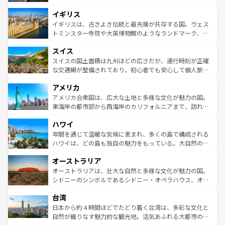
れ、フランス料理はユネスコ無形文化遺産にも登録されて
道から、未来を先取りするようなモダンな都市まで多様な
イギリス
いる。シャンパンの発祥地であるランス、プロヴァンスの
顔を持つこの国は、どこを歩いても飽きることがない。ベ
香り高いラベンダー畑など、多彩な楽しみ方が可能だ。さ
ルリンの文化的活気、バイエルン州のアルプスの絶景、そ
イギリスは、古きよき伝統と最先端が共存する国。ウェス
らに、パリ以外の地域にも魅力が溢れており、どの街角に
してライン川沿いのワイン畑といった風景は必見。ビール
トミンスター寺院や大英博物館のようなランドマーク、歴
も豊かな歴史と文化が息づいている。パリ以外の個性あふ
とソーセージを味わいながら地元の人と過ごす楽しい時間
史ある大学都市、美しい丘陵地帯や牧歌的な風景など、エ
れる地方に足を運ぶとそれぞれで全く異なる文化を体験で
スイス
は、お酒好きな人にはぜひ体験してほしい。 なお、新着の
リアごとに異なる魅力がある。また、優雅なアフタヌーン
きるだろう。 なお、新着のフランス情報は
コンテンツ一覧
ドイツ情報は
コンテンツ一覧
を参照してほしい。
ティー、ビール好きにはたまらない英国パブ、サッカー観
スイスの国土面積は九州ほどの広さだが、運行時刻が正確
を参照してほしい。
戦など、本場だからこそできる体験も豊富。イギリスを旅
な交通網が整備されており、初心者でも安心して個人旅行
して楽しみつくそう。 なお、新着のイギリス情報は
コンテ
を楽しめる。日本同様に時刻表どおりの旅が可能だ。中世
アメリカ
ンツ一覧
を参照してほしい。
の建物がそのまま残る町や、スイスならではのユニークな
博物館もあり、アルプス観光だけでなく町歩きも満喫する
アメリカ合衆国は、広大な土地と多様な文化が魅力の国。
ことができる。国民の所得が高いため物価も高いが、旅行
東海岸の都市部から西海岸のカリフォルニアまで、訪れる
者向けの交通パス提供のサービスもあり、うまく活用すれ
場所ごとに異なる風景と体験が待っている。ニューヨーク
ハワイ
ば市内交通費無料で観光を楽しむこともできる。 なお、新
のような巨大都市は、観光、ショッピング、エンターテイ
着のスイス情報は
コンテンツ一覧
を参照してほしい。
ンメントが詰まった刺激的なスポットだ。一方、アメリカ
年間を通じて温暖な気候に恵まれ、多くの島で構成される
西部には大自然が広がり、グランドキャニオンやイエロー
ハワイは、どの島も独自の魅力をもっている。大自然の神
ストーン国立公園といった絶景が堪能できる。さらに、南
秘を感じたいなら、火山が生み出した壮大な景観を誇るハ
オーストラリア
部のニューオーリンズでは、音楽と美食が融合した独特の
ワイ島は見逃せない。また、定番の観光地といえばオアフ
文化が魅力。旅行者はアメリカの各地域で異なる魅力を楽
島だが、静かな自然を求めるならマウイ島やカウアイ島が
オーストラリアは、壮大な自然と多様な文化が魅力の国。
しみながら、その多様性と豊かな歴史を感じることができ
おすすめ。エメラルドグリーンに輝く海をはじめ、豊かな
シドニーのシンボルであるシドニー・オペラハウス、オー
るだろう。車でのロードトリップや列車の旅も、アメリカ
文化や歴史が息づいている。「アロハスピリット」と呼ば
ストラリア東海岸北部に広がる大サンゴ礁地帯グレートバ
ならではの贅沢な旅のスタイルだ。 なお、新着のアメリカ
台湾
れるおもてなしの心で訪れる人々を迎えてくれるハワイの
リアリーフや大陸中央部にそびえるウルル（エアーズロッ
情報は
コンテンツ一覧
を参照してほしい。
人々、おいしいローカルフードやハワイアンミュージッ
ク）、タスマニアの美しい原生林やケアンズの熱帯雨林な
日本から約４時間ほどでたどり着く台湾は、多彩な文化と
ク、伝統的なフラダンスなど、すべてがハワイの魅力を彩
ど、見どころがたくさん。また、カフェやワイン、オージ
自然が織りなす魅力的な観光地。活気あふれる大都市の台
っている。訪れるたびに新しい発見と感動が待っているハ
ービーフなどの食文化も豊かで、美味しいものであふれて