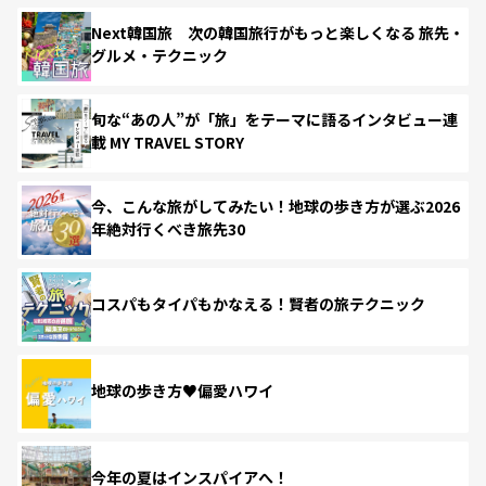
Next韓国旅 次の韓国旅行がもっと楽しくなる 旅先・
グルメ・テクニック
旬な“あの人”が「旅」をテーマに語るインタビュー連
載 MY TRAVEL STORY
今、こんな旅がしてみたい！地球の歩き方が選ぶ2026
年絶対行くべき旅先30
コスパもタイパもかなえる！賢者の旅テクニック
地球の歩き方♥偏愛ハワイ
今年の夏はインスパイアへ！