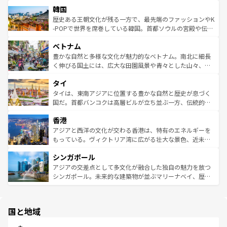
北やノスタルジックな町並みが人気な九份（ジォウフェ
ワイを、存分に味わってほしい。 なお、新着のハワイ情報
韓国
いる。アクティビティも充実しており、サーフィンやダイ
ン）、静ひつな山岳地帯である台湾東部など、都市の喧騒
は
コンテンツ一覧
を参照してほしい。
ビング、ハイキングなど、アウトドア好きにはたまらな
と山間の静けさが共存しており、訪れる人に新しい発見と
歴史ある王朝文化が残る一方で、最先端のファッションやK
い。オーストラリアの多彩な魅力を存分に味わいつくそ
驚きをもたらしてくれる。また、奥深い台湾の食文化も魅
-POPで世界を席巻している韓国。首都ソウルの宮殿や伝統
う。 なお、新着のオーストラリア情報は
コンテンツ一覧
を
力で、夜市などの屋台グルメから高級料理、ヘルシーで美
家屋が並ぶエリアでは韓国の歴史と文化に浸ることがで
参照してほしい。
ベトナム
容にもいいと評判のスイーツなど、バラエティ豊かな料理
き、地方に足を延ばせば四季折々の自然美を楽しむことが
が味わえる。 なお、新着の台湾情報は
コンテンツ一覧
を参
できる。そして、キムチや焼肉、絶品のストリートフード
豊かな自然と多様な文化が魅力的なベトナム。南北に細長
照してほしい。
まで、さまざまな韓国料理が待っている。夜には、韓国な
く伸びる国土には、広大な田園風景や青々とした山々、世
らではのナイトライフも堪能できる。あたたかいホスピタ
界遺産に登録された壮大な自然景観が点在し、都市部では
タイ
リティに包まれながら、韓国の多彩な魅力を心ゆくまで味
急速な発展と共に伝統が息づく。ハノイの古い町並みやホ
わってみてほしい。 なお、新着の韓国情報は
コンテンツ一
ーチミン市のフランス統治時代の建物も、独特の雰囲気を
タイは、東南アジアに位置する豊かな自然と歴史が息づく
覧
を参照してほしい。
醸し出している。また、バラエティの豊かさとおいしさで
国だ。首都バンコクは高層ビルが立ち並ぶ一方、伝統的な
世界中の食通を魅了してやまないベトナム料理も魅力のひ
寺院や市場がいたるところに点在し、古きよき文化と現代
香港
とつ。フォーやバインミー、ベトナムコーヒーなどは、ぜ
の活気が交差している。北部ではチェンマイなどの山岳地
ひ現地で味わいたい。どの地域を訪れてもあたたかい人々
帯で自然と触れ合い、南部ではプーケットやクラビの美し
アジアと西洋の文化が交わる香港は、特有のエネルギーを
が旅行者を迎えてくれるので、きっと忘れられない旅にな
いビーチでリゾート気分を楽しむことができる。タイ料理
もっている。ヴィクトリア湾に広がる壮大な景色、近未来
るはずだ。 なお、新着のベトナム情報は
コンテンツ一覧
を
は世界的に有名で、屋台から高級レストランまで味覚を刺
的なアートスポット、そして歴史と現代が融合した町並
参照してほしい。
シンガポール
激する。気候は一年中温暖で、どの季節にも異なる楽しみ
み、どこを訪れても感動するはず。観光スポットが密集し
が待っている。親しみやすいタイの人々、仏教を中心とし
ており、効率よく見どころを回れるのも魅力。息をのむよ
アジアの交差点として多文化が融合した独自の魅力を放つ
た文化、そして多様な観光資源が、訪れる旅人を魅了し続
うな絶景から文化的な体験まで、香港を存分に楽しみ尽く
シンガポール。未来的な建築物が並ぶマリーナベイ、歴史
ける。 なお、新着のタイ情報は
コンテンツ一覧
を参照して
そう。 なお、新着の香港情報は
コンテンツ一覧
を参照して
と伝統を感じられるエスニックタウン、多数の緑豊かな公
ほしい。
ほしい。
園や自然保護区など、自然が調和した近代的な景観と文化
の多様性あふれるカラフルな町は、どこを歩いても新しい
国と地域
発見がある。さらに、治安のよさや充実した公共交通機関
も、旅行者にとっては魅力的なポイント。グルメも豊富