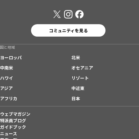
コミュニティを見る
国と地域
ヨーロッパ
北米
中南米
オセアニア
ハワイ
リゾート
アジア
中近東
アフリカ
日本
ウェブマガジン
特派員ブログ
ガイドブック
ニュース