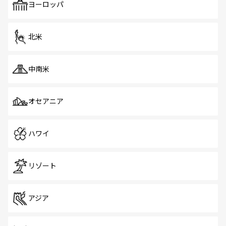
で、ホーカーズは地元の風情を楽しめる外せないスポット
ヨーロッパ
だ。訪れる人を飽きさせないシンガポールで、多様な魅力
を体感しよう。 なお、新着のシンガポール情報は
コンテン
ツ一覧
を参照してほしい。
北米
中南米
オセアニア
ハワイ
リゾート
アジア