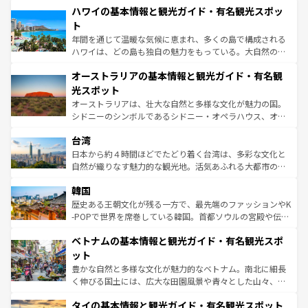
着のスイス情報は
コンテンツ一覧
を参照してほしい。
ハワイの基本情報と観光ガイド・有名観光スポッ
のような巨大都市は、観光、ショッピング、エンターテイ
ンメントが詰まった刺激的なスポットだ。一方、アメリカ
ト
西部には大自然が広がり、グランドキャニオンやイエロー
年間を通じて温暖な気候に恵まれ、多くの島で構成される
ストーン国立公園といった絶景が堪能できる。さらに、南
ハワイは、どの島も独自の魅力をもっている。大自然の神
部のニューオーリンズでは、音楽と美食が融合した独特の
秘を感じたいなら、火山が生み出した壮大な景観を誇るハ
文化が魅力。旅行者はアメリカの各地域で異なる魅力を楽
オーストラリアの基本情報と観光ガイド・有名観
ワイ島は見逃せない。また、定番の観光地といえばオアフ
しみながら、その多様性と豊かな歴史を感じることができ
島だが、静かな自然を求めるならマウイ島やカウアイ島が
光スポット
るだろう。車でのロードトリップや列車の旅も、アメリカ
おすすめ。エメラルドグリーンに輝く海をはじめ、豊かな
オーストラリアは、壮大な自然と多様な文化が魅力の国。
ならではの贅沢な旅のスタイルだ。 なお、新着のアメリカ
文化や歴史が息づいている。「アロハスピリット」と呼ば
シドニーのシンボルであるシドニー・オペラハウス、オー
情報は
コンテンツ一覧
を参照してほしい。
れるおもてなしの心で訪れる人々を迎えてくれるハワイの
ストラリア東海岸北部に広がる大サンゴ礁地帯グレートバ
人々、おいしいローカルフードやハワイアンミュージッ
台湾
リアリーフや大陸中央部にそびえるウルル（エアーズロッ
ク、伝統的なフラダンスなど、すべてがハワイの魅力を彩
ク）、タスマニアの美しい原生林やケアンズの熱帯雨林な
日本から約４時間ほどでたどり着く台湾は、多彩な文化と
っている。訪れるたびに新しい発見と感動が待っているハ
ど、見どころがたくさん。また、カフェやワイン、オージ
自然が織りなす魅力的な観光地。活気あふれる大都市の台
ワイを、存分に味わってほしい。 なお、新着のハワイ情報
ービーフなどの食文化も豊かで、美味しいものであふれて
北やノスタルジックな町並みが人気な九份（ジォウフェ
は
コンテンツ一覧
を参照してほしい。
韓国
いる。アクティビティも充実しており、サーフィンやダイ
ン）、静ひつな山岳地帯である台湾東部など、都市の喧騒
ビング、ハイキングなど、アウトドア好きにはたまらな
と山間の静けさが共存しており、訪れる人に新しい発見と
歴史ある王朝文化が残る一方で、最先端のファッションやK
い。オーストラリアの多彩な魅力を存分に味わいつくそ
驚きをもたらしてくれる。また、奥深い台湾の食文化も魅
-POPで世界を席巻している韓国。首都ソウルの宮殿や伝統
う。 なお、新着のオーストラリア情報は
コンテンツ一覧
を
力で、夜市などの屋台グルメから高級料理、ヘルシーで美
家屋が並ぶエリアでは韓国の歴史と文化に浸ることがで
参照してほしい。
ベトナムの基本情報と観光ガイド・有名観光スポ
容にもいいと評判のスイーツなど、バラエティ豊かな料理
き、地方に足を延ばせば四季折々の自然美を楽しむことが
が味わえる。 なお、新着の台湾情報は
コンテンツ一覧
を参
できる。そして、キムチや焼肉、絶品のストリートフード
ット
照してほしい。
まで、さまざまな韓国料理が待っている。夜には、韓国な
豊かな自然と多様な文化が魅力的なベトナム。南北に細長
らではのナイトライフも堪能できる。あたたかいホスピタ
く伸びる国土には、広大な田園風景や青々とした山々、世
リティに包まれながら、韓国の多彩な魅力を心ゆくまで味
界遺産に登録された壮大な自然景観が点在し、都市部では
わってみてほしい。 なお、新着の韓国情報は
コンテンツ一
タイの基本情報と観光ガイド・有名観光スポット
急速な発展と共に伝統が息づく。ハノイの古い町並みやホ