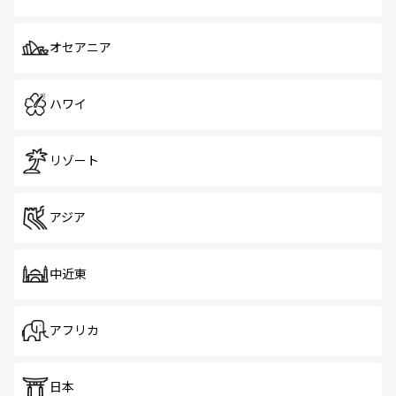
オセアニア
ハワイ
リゾート
アジア
中近東
アフリカ
日本