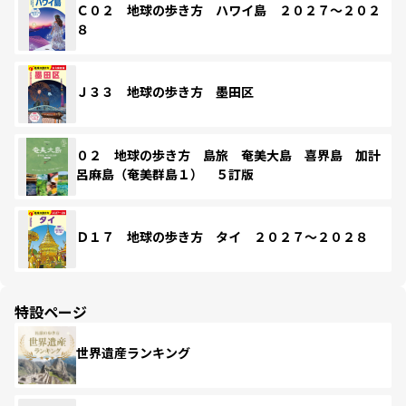
Ｃ０２ 地球の歩き方 ハワイ島 ２０２７～２０２
８
Ｊ３３ 地球の歩き方 墨田区
０２ 地球の歩き方 島旅 奄美大島 喜界島 加計
呂麻島（奄美群島１） ５訂版
Ｄ１７ 地球の歩き方 タイ ２０２７～２０２８
特設ページ
世界遺産ランキング