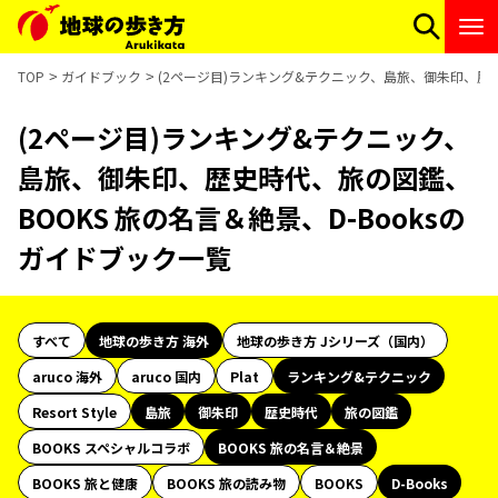
TOP
ガイドブック
(2ページ目)ランキング&テクニック、島旅、御朱印、歴史
(2ページ目)ランキング&テクニック、
島旅、御朱印、歴史時代、旅の図鑑、
BOOKS 旅の名言＆絶景、D-Booksの
ガイドブック一覧
すべて
地球の歩き方 海外
地球の歩き方 Jシリーズ（国内）
aruco 海外
aruco 国内
Plat
ランキング&テクニック
Resort Style
島旅
御朱印
歴史時代
旅の図鑑
BOOKS スペシャルコラボ
BOOKS 旅の名言＆絶景
BOOKS 旅と健康
BOOKS 旅の読み物
BOOKS
D-Books