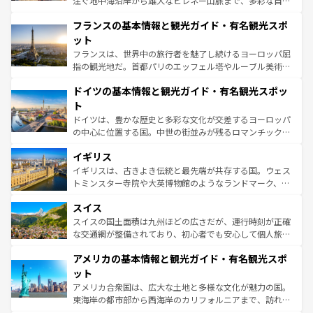
注ぐ地中海沿岸から雄大なピレネー山脈まで、多彩な自然
ませてくれるイタリアで、忘れられない旅をしてみよう！
と文化が詰まったヨーロッパ屈指の旅行先だ。多様な地域
なお、新着のイタリア情報は
コンテンツ一覧
を参照してほ
フランスの基本情報と観光ガイド・有名観光スポ
文化が根付くこの国では、情熱的なフラメンコ、熱気あふ
しい。
れる闘牛、そして美味しいタパスが生活の一部となってい
ット
る。首都マドリードの洗練された雰囲気や、バルセロナの
フランスは、世界中の旅行者を魅了し続けるヨーロッパ屈
アートに溢れた街角から、地方では古代ローマ遺跡や中世
指の観光地だ。首都パリのエッフェル塔やルーブル美術館
の城塞都市、穏やかなビーチリゾートまで多彩な表情を見
といった象徴的なスポットから、田舎町の古風な美しさま
せる。地方によって風土や気候が異なるスペインはその個
ドイツの基本情報と観光ガイド・有名観光スポッ
で、幅広い魅力が詰まっている。華麗な宮殿、歴史的な大
性で訪れる人を魅了する。 なお、新着のスペイン情報は
コ
聖堂、美しいビーチ、そして豊かな自然が、訪れる者を心
ト
ンテンツ一覧
を参照してほしい。
から魅了する。また、フランスは美食の国としても知ら
ドイツは、豊かな歴史と多彩な文化が交差するヨーロッパ
れ、フランス料理はユネスコ無形文化遺産にも登録されて
の中心に位置する国。中世の街並みが残るロマンチック街
いる。シャンパンの発祥地であるランス、プロヴァンスの
道から、未来を先取りするようなモダンな都市まで多様な
香り高いラベンダー畑など、多彩な楽しみ方が可能だ。さ
イギリス
顔を持つこの国は、どこを歩いても飽きることがない。ベ
らに、パリ以外の地域にも魅力が溢れており、どの街角に
ルリンの文化的活気、バイエルン州のアルプスの絶景、そ
イギリスは、古きよき伝統と最先端が共存する国。ウェス
も豊かな歴史と文化が息づいている。パリ以外の個性あふ
してライン川沿いのワイン畑といった風景は必見。ビール
トミンスター寺院や大英博物館のようなランドマーク、歴
れる地方に足を運ぶとそれぞれで全く異なる文化を体験で
とソーセージを味わいながら地元の人と過ごす楽しい時間
史ある大学都市、美しい丘陵地帯や牧歌的な風景など、エ
きるだろう。 なお、新着のフランス情報は
コンテンツ一覧
スイス
は、お酒好きな人にはぜひ体験してほしい。 なお、新着の
リアごとに異なる魅力がある。また、優雅なアフタヌーン
を参照してほしい。
ドイツ情報は
コンテンツ一覧
を参照してほしい。
ティー、ビール好きにはたまらない英国パブ、サッカー観
スイスの国土面積は九州ほどの広さだが、運行時刻が正確
戦など、本場だからこそできる体験も豊富。イギリスを旅
な交通網が整備されており、初心者でも安心して個人旅行
して楽しみつくそう。 なお、新着のイギリス情報は
コンテ
を楽しめる。日本同様に時刻表どおりの旅が可能だ。中世
アメリカの基本情報と観光ガイド・有名観光スポ
ンツ一覧
を参照してほしい。
の建物がそのまま残る町や、スイスならではのユニークな
博物館もあり、アルプス観光だけでなく町歩きも満喫する
ット
ことができる。国民の所得が高いため物価も高いが、旅行
アメリカ合衆国は、広大な土地と多様な文化が魅力の国。
者向けの交通パス提供のサービスもあり、うまく活用すれ
東海岸の都市部から西海岸のカリフォルニアまで、訪れる
ば市内交通費無料で観光を楽しむこともできる。 なお、新
場所ごとに異なる風景と体験が待っている。ニューヨーク