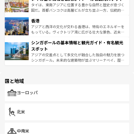
覧
を参照してほしい。
ーチミン市のフランス統治時代の建物も、独特の雰囲気を
タイは、東南アジアに位置する豊かな自然と歴史が息づく
醸し出している。また、バラエティの豊かさとおいしさで
国だ。首都バンコクは高層ビルが立ち並ぶ一方、伝統的な
世界中の食通を魅了してやまないベトナム料理も魅力のひ
寺院や市場がいたるところに点在し、古きよき文化と現代
香港
とつ。フォーやバインミー、ベトナムコーヒーなどは、ぜ
の活気が交差している。北部ではチェンマイなどの山岳地
ひ現地で味わいたい。どの地域を訪れてもあたたかい人々
帯で自然と触れ合い、南部ではプーケットやクラビの美し
アジアと西洋の文化が交わる香港は、特有のエネルギーを
が旅行者を迎えてくれるので、きっと忘れられない旅にな
いビーチでリゾート気分を楽しむことができる。タイ料理
もっている。ヴィクトリア湾に広がる壮大な景色、近未来
るはずだ。 なお、新着のベトナム情報は
コンテンツ一覧
を
は世界的に有名で、屋台から高級レストランまで味覚を刺
的なアートスポット、そして歴史と現代が融合した町並
参照してほしい。
シンガポールの基本情報と観光ガイド・有名観光
激する。気候は一年中温暖で、どの季節にも異なる楽しみ
み、どこを訪れても感動するはず。観光スポットが密集し
が待っている。親しみやすいタイの人々、仏教を中心とし
ており、効率よく見どころを回れるのも魅力。息をのむよ
スポット
た文化、そして多様な観光資源が、訪れる旅人を魅了し続
うな絶景から文化的な体験まで、香港を存分に楽しみ尽く
アジアの交差点として多文化が融合した独自の魅力を放つ
ける。 なお、新着のタイ情報は
コンテンツ一覧
を参照して
そう。 なお、新着の香港情報は
コンテンツ一覧
を参照して
シンガポール。未来的な建築物が並ぶマリーナベイ、歴史
ほしい。
ほしい。
と伝統を感じられるエスニックタウン、多数の緑豊かな公
園や自然保護区など、自然が調和した近代的な景観と文化
の多様性あふれるカラフルな町は、どこを歩いても新しい
国と地域
発見がある。さらに、治安のよさや充実した公共交通機関
も、旅行者にとっては魅力的なポイント。グルメも豊富
で、ホーカーズは地元の風情を楽しめる外せないスポット
ヨーロッパ
だ。訪れる人を飽きさせないシンガポールで、多様な魅力
を体感しよう。 なお、新着のシンガポール情報は
コンテン
ツ一覧
を参照してほしい。
北米
中南米