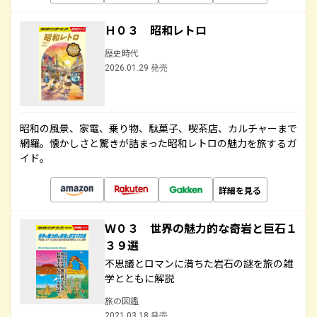
Ｈ０３ 昭和レトロ
歴史時代
2026.01.29 発売
昭和の風景、家電、乗り物、駄菓子、喫茶店、カルチャーまで
網羅。懐かしさと驚きが詰まった昭和レトロの魅力を旅するガ
イド。
詳細を見る
Ｗ０３ 世界の魅力的な奇岩と巨石１
３９選
不思議とロマンに満ちた岩石の謎を旅の雑
学とともに解説
旅の図鑑
2021.03.18 発売