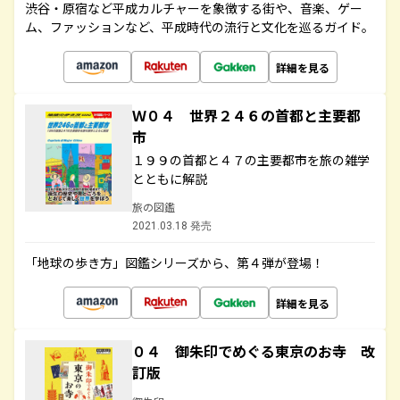
渋谷・原宿など平成カルチャーを象徴する街や、音楽、ゲー
ム、ファッションなど、平成時代の流行と文化を巡るガイド。
詳細を見る
Ｗ０４ 世界２４６の首都と主要都
市
１９９の首都と４７の主要都市を旅の雑学
とともに解説
旅の図鑑
2021.03.18 発売
「地球の歩き方」図鑑シリーズから、第４弾が登場！
詳細を見る
０４ 御朱印でめぐる東京のお寺 改
訂版