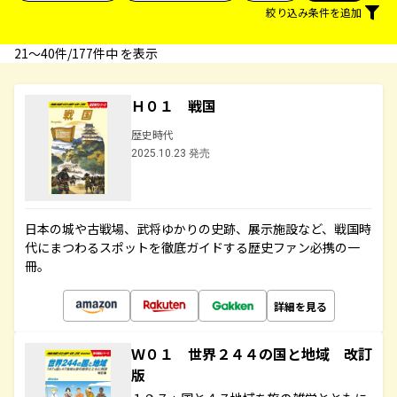
絞り込み条件を追加
21〜40件/177件中 を表示
Ｈ０１ 戦国
歴史時代
2025.10.23 発売
日本の城や古戦場、武将ゆかりの史跡、展示施設など、戦国時
代にまつわるスポットを徹底ガイドする歴史ファン必携の一
冊。
詳細を見る
Ｗ０１ 世界２４４の国と地域 改訂
版