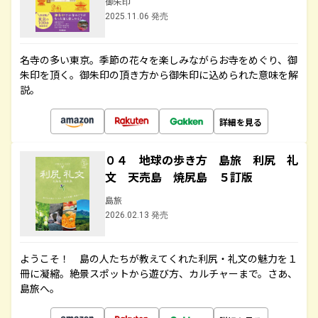
御朱印
2025.11.06 発売
名寺の多い東京。季節の花々を楽しみながらお寺をめぐり、御
朱印を頂く。御朱印の頂き方から御朱印に込められた意味を解
説。
詳細を見る
０４ 地球の歩き方 島旅 利尻 礼
文 天売島 焼尻島 ５訂版
島旅
2026.02.13 発売
ようこそ！ 島の人たちが教えてくれた利尻・礼文の魅力を１
冊に凝縮。絶景スポットから遊び方、カルチャーまで。さあ、
島旅へ。