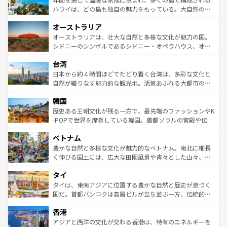
西部には大自然が広がり、グランドキャニオンやイエロー
ハワイは、どの島も独自の魅力をもっている。大自然の神
ストーン国立公園といった絶景が堪能できる。さらに、南
秘を感じたいなら、火山が生み出した壮大な景観を誇るハ
オーストラリア
部のニューオーリンズでは、音楽と美食が融合した独特の
ワイ島は見逃せない。また、定番の観光地といえばオアフ
文化が魅力。旅行者はアメリカの各地域で異なる魅力を楽
島だが、静かな自然を求めるならマウイ島やカウアイ島が
オーストラリアは、壮大な自然と多様な文化が魅力の国。
しみながら、その多様性と豊かな歴史を感じることができ
おすすめ。エメラルドグリーンに輝く海をはじめ、豊かな
シドニーのシンボルであるシドニー・オペラハウス、オー
るだろう。車でのロードトリップや列車の旅も、アメリカ
文化や歴史が息づいている。「アロハスピリット」と呼ば
ストラリア東海岸北部に広がる大サンゴ礁地帯グレートバ
ならではの贅沢な旅のスタイルだ。 なお、新着のアメリカ
台湾
れるおもてなしの心で訪れる人々を迎えてくれるハワイの
リアリーフや大陸中央部にそびえるウルル（エアーズロッ
情報は
コンテンツ一覧
を参照してほしい。
人々、おいしいローカルフードやハワイアンミュージッ
ク）、タスマニアの美しい原生林やケアンズの熱帯雨林な
日本から約４時間ほどでたどり着く台湾は、多彩な文化と
ク、伝統的なフラダンスなど、すべてがハワイの魅力を彩
ど、見どころがたくさん。また、カフェやワイン、オージ
自然が織りなす魅力的な観光地。活気あふれる大都市の台
っている。訪れるたびに新しい発見と感動が待っているハ
ービーフなどの食文化も豊かで、美味しいものであふれて
北やノスタルジックな町並みが人気な九份（ジォウフェ
ワイを、存分に味わってほしい。 なお、新着のハワイ情報
韓国
いる。アクティビティも充実しており、サーフィンやダイ
ン）、静ひつな山岳地帯である台湾東部など、都市の喧騒
は
コンテンツ一覧
を参照してほしい。
ビング、ハイキングなど、アウトドア好きにはたまらな
と山間の静けさが共存しており、訪れる人に新しい発見と
歴史ある王朝文化が残る一方で、最先端のファッションやK
い。オーストラリアの多彩な魅力を存分に味わいつくそ
驚きをもたらしてくれる。また、奥深い台湾の食文化も魅
-POPで世界を席巻している韓国。首都ソウルの宮殿や伝統
う。 なお、新着のオーストラリア情報は
コンテンツ一覧
を
力で、夜市などの屋台グルメから高級料理、ヘルシーで美
家屋が並ぶエリアでは韓国の歴史と文化に浸ることがで
参照してほしい。
ベトナム
容にもいいと評判のスイーツなど、バラエティ豊かな料理
き、地方に足を延ばせば四季折々の自然美を楽しむことが
が味わえる。 なお、新着の台湾情報は
コンテンツ一覧
を参
できる。そして、キムチや焼肉、絶品のストリートフード
豊かな自然と多様な文化が魅力的なベトナム。南北に細長
照してほしい。
まで、さまざまな韓国料理が待っている。夜には、韓国な
く伸びる国土には、広大な田園風景や青々とした山々、世
らではのナイトライフも堪能できる。あたたかいホスピタ
界遺産に登録された壮大な自然景観が点在し、都市部では
タイ
リティに包まれながら、韓国の多彩な魅力を心ゆくまで味
急速な発展と共に伝統が息づく。ハノイの古い町並みやホ
わってみてほしい。 なお、新着の韓国情報は
コンテンツ一
ーチミン市のフランス統治時代の建物も、独特の雰囲気を
タイは、東南アジアに位置する豊かな自然と歴史が息づく
覧
を参照してほしい。
醸し出している。また、バラエティの豊かさとおいしさで
国だ。首都バンコクは高層ビルが立ち並ぶ一方、伝統的な
世界中の食通を魅了してやまないベトナム料理も魅力のひ
寺院や市場がいたるところに点在し、古きよき文化と現代
香港
とつ。フォーやバインミー、ベトナムコーヒーなどは、ぜ
の活気が交差している。北部ではチェンマイなどの山岳地
ひ現地で味わいたい。どの地域を訪れてもあたたかい人々
帯で自然と触れ合い、南部ではプーケットやクラビの美し
アジアと西洋の文化が交わる香港は、特有のエネルギーを