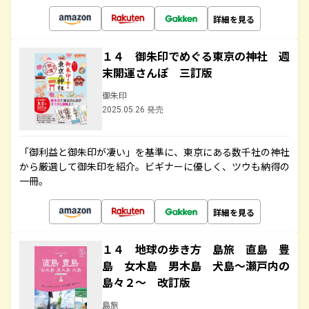
詳細を見る
１４ 御朱印でめぐる東京の神社 週
末開運さんぽ 三訂版
御朱印
2025.05.26 発売
「御利益と御朱印が凄い」を基準に、東京にある数千社の神社
から厳選して御朱印を紹介。ビギナーに優しく、ツウも納得の
一冊。
詳細を見る
１４ 地球の歩き方 島旅 直島 豊
島 女木島 男木島 犬島～瀬戸内の
島々２～ 改訂版
島旅