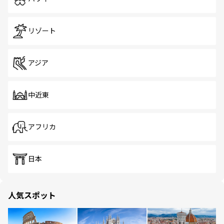
リゾート
アジア
中近東
アフリカ
日本
人気スポット