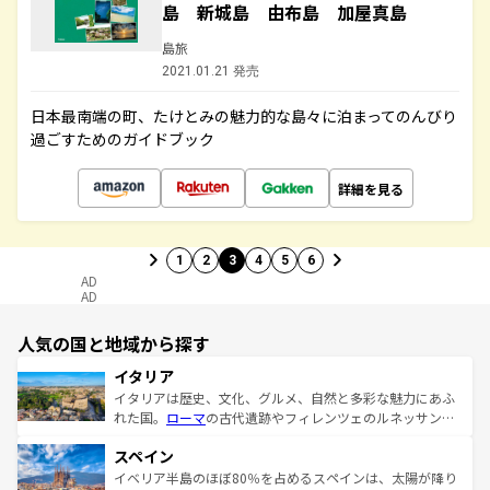
島 新城島 由布島 加屋真島
島旅
2021.01.21 発売
日本最南端の町、たけとみの魅力的な島々に泊まってのんびり
過ごすためのガイドブック
詳細を見る
1
2
3
4
5
6
AD
AD
人気の国と地域から探す
イタリア
イタリアは歴史、文化、グルメ、自然と多彩な魅力にあふ
れた国。
ローマ
の古代遺跡やフィレンツェのルネッサンス
美術、ヴェネツィアの運河など、歴史あるスポットはもち
スペイン
ろん、トスカーナの美しい田園風景やアマルフィ海岸の絶
景など、自然景観も見逃せない。観光の合間には、本場の
イベリア半島のほぼ80％を占めるスペインは、太陽が降り