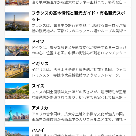
ピザやパスタなど、絶品のイタリア料理を堪能することも
注ぐ地中海沿岸から雄大なピレネー山脈まで、多彩な自然
できる。朝目覚めてから夜眠るまで、すべての瞬間を楽し
と文化が詰まったヨーロッパ屈指の旅行先だ。多様な地域
フランスの基本情報と観光ガイド・有名観光スポ
ませてくれるイタリアで、忘れられない旅をしてみよう！
文化が根付くこの国では、情熱的なフラメンコ、熱気あふ
なお、新着のイタリア情報は
コンテンツ一覧
を参照してほ
れる闘牛、そして美味しいタパスが生活の一部となってい
ット
しい。
る。首都マドリードの洗練された雰囲気や、バルセロナの
フランスは、世界中の旅行者を魅了し続けるヨーロッパ屈
アートに溢れた街角から、地方では古代ローマ遺跡や中世
指の観光地だ。首都パリのエッフェル塔やルーブル美術館
の城塞都市、穏やかなビーチリゾートまで多彩な表情を見
といった象徴的なスポットから、田舎町の古風な美しさま
せる。地方によって風土や気候が異なるスペインはその個
ドイツ
で、幅広い魅力が詰まっている。華麗な宮殿、歴史的な大
性で訪れる人を魅了する。 なお、新着のスペイン情報は
コ
聖堂、美しいビーチ、そして豊かな自然が、訪れる者を心
ドイツは、豊かな歴史と多彩な文化が交差するヨーロッパ
ンテンツ一覧
を参照してほしい。
から魅了する。また、フランスは美食の国としても知ら
の中心に位置する国。中世の街並みが残るロマンチック街
れ、フランス料理はユネスコ無形文化遺産にも登録されて
道から、未来を先取りするようなモダンな都市まで多様な
イギリス
いる。シャンパンの発祥地であるランス、プロヴァンスの
顔を持つこの国は、どこを歩いても飽きることがない。ベ
香り高いラベンダー畑など、多彩な楽しみ方が可能だ。さ
ルリンの文化的活気、バイエルン州のアルプスの絶景、そ
イギリスは、古きよき伝統と最先端が共存する国。ウェス
らに、パリ以外の地域にも魅力が溢れており、どの街角に
してライン川沿いのワイン畑といった風景は必見。ビール
トミンスター寺院や大英博物館のようなランドマーク、歴
も豊かな歴史と文化が息づいている。パリ以外の個性あふ
とソーセージを味わいながら地元の人と過ごす楽しい時間
史ある大学都市、美しい丘陵地帯や牧歌的な風景など、エ
れる地方に足を運ぶとそれぞれで全く異なる文化を体験で
スイス
は、お酒好きな人にはぜひ体験してほしい。 なお、新着の
リアごとに異なる魅力がある。また、優雅なアフタヌーン
きるだろう。 なお、新着のフランス情報は
コンテンツ一覧
ドイツ情報は
コンテンツ一覧
を参照してほしい。
ティー、ビール好きにはたまらない英国パブ、サッカー観
スイスの国土面積は九州ほどの広さだが、運行時刻が正確
を参照してほしい。
戦など、本場だからこそできる体験も豊富。イギリスを旅
な交通網が整備されており、初心者でも安心して個人旅行
して楽しみつくそう。 なお、新着のイギリス情報は
コンテ
を楽しめる。日本同様に時刻表どおりの旅が可能だ。中世
アメリカ
ンツ一覧
を参照してほしい。
の建物がそのまま残る町や、スイスならではのユニークな
博物館もあり、アルプス観光だけでなく町歩きも満喫する
アメリカ合衆国は、広大な土地と多様な文化が魅力の国。
ことができる。国民の所得が高いため物価も高いが、旅行
東海岸の都市部から西海岸のカリフォルニアまで、訪れる
者向けの交通パス提供のサービスもあり、うまく活用すれ
場所ごとに異なる風景と体験が待っている。ニューヨーク
ハワイ
ば市内交通費無料で観光を楽しむこともできる。 なお、新
のような巨大都市は、観光、ショッピング、エンターテイ
着のスイス情報は
コンテンツ一覧
を参照してほしい。
ンメントが詰まった刺激的なスポットだ。一方、アメリカ
年間を通じて温暖な気候に恵まれ、多くの島で構成される