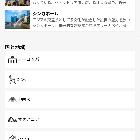
が旅行者を迎えてくれるので、きっと忘れられない旅にな
いビーチでリゾート気分を楽しむことができる。タイ料理
もっている。ヴィクトリア湾に広がる壮大な景色、近未来
るはずだ。 なお、新着のベトナム情報は
コンテンツ一覧
を
は世界的に有名で、屋台から高級レストランまで味覚を刺
的なアートスポット、そして歴史と現代が融合した町並
参照してほしい。
シンガポール
激する。気候は一年中温暖で、どの季節にも異なる楽しみ
み、どこを訪れても感動するはず。観光スポットが密集し
が待っている。親しみやすいタイの人々、仏教を中心とし
ており、効率よく見どころを回れるのも魅力。息をのむよ
アジアの交差点として多文化が融合した独自の魅力を放つ
た文化、そして多様な観光資源が、訪れる旅人を魅了し続
うな絶景から文化的な体験まで、香港を存分に楽しみ尽く
シンガポール。未来的な建築物が並ぶマリーナベイ、歴史
ける。 なお、新着のタイ情報は
コンテンツ一覧
を参照して
そう。 なお、新着の香港情報は
コンテンツ一覧
を参照して
と伝統を感じられるエスニックタウン、多数の緑豊かな公
ほしい。
ほしい。
園や自然保護区など、自然が調和した近代的な景観と文化
の多様性あふれるカラフルな町は、どこを歩いても新しい
国と地域
発見がある。さらに、治安のよさや充実した公共交通機関
も、旅行者にとっては魅力的なポイント。グルメも豊富
で、ホーカーズは地元の風情を楽しめる外せないスポット
ヨーロッパ
だ。訪れる人を飽きさせないシンガポールで、多様な魅力
を体感しよう。 なお、新着のシンガポール情報は
コンテン
ツ一覧
を参照してほしい。
北米
中南米
オセアニア
ハワイ