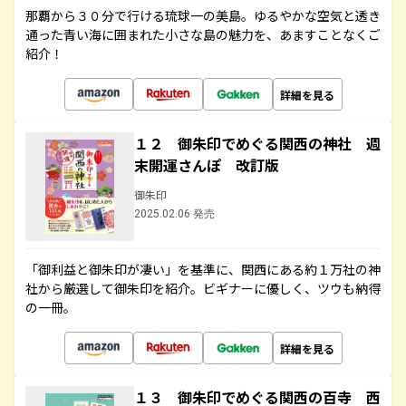
那覇から３０分で行ける琉球一の美島。ゆるやかな空気と透き
通った青い海に囲まれた小さな島の魅力を、あますことなくご
紹介！
詳細を見る
１２ 御朱印でめぐる関西の神社 週
末開運さんぽ 改訂版
御朱印
2025.02.06 発売
「御利益と御朱印が凄い」を基準に、関西にある約１万社の神
社から厳選して御朱印を紹介。ビギナーに優しく、ツウも納得
の一冊。
詳細を見る
１３ 御朱印でめぐる関西の百寺 西