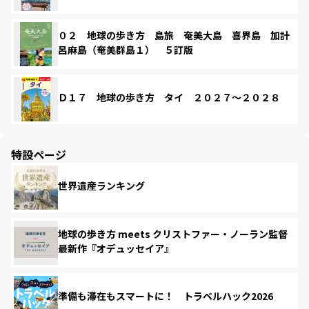
０２ 地球の歩き方 島旅 奄美大島 喜界島 加計
呂麻島（奄美群島１） ５訂版
Ｄ１７ 地球の歩き方 タイ ２０２７～２０２８
特設ページ
世界遺産ランキング
地球の歩き方 meets クリストファー・ノーラン監督
最新作『オデュッセイア』
準備も滞在もスマートに！ トラベルハック2026