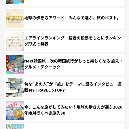
地球の歩き方アワード みんなで選ぶ、旅のベスト。
エアラインランキング 読者の投票をもとにランキン
グ形式で発表
Next韓国旅 次の韓国旅行がもっと楽しくなる 旅先・
グルメ・テクニック
旬な“あの人”が「旅」をテーマに語るインタビュー連
載 MY TRAVEL STORY
今、こんな旅がしてみたい！地球の歩き方が選ぶ2026
年絶対行くべき旅先30