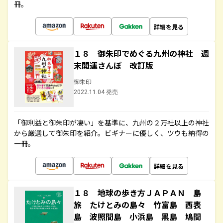
冊。
詳細を見る
１８ 御朱印でめぐる九州の神社 週
末開運さんぽ 改訂版
御朱印
2022.11.04 発売
「御利益と御朱印が凄い」を基準に、九州の２万社以上の神社
から厳選して御朱印を紹介。ビギナーに優しく、ツウも納得の
一冊。
詳細を見る
１８ 地球の歩き方ＪＡＰＡＮ 島
旅 たけとみの島々 竹富島 西表
島 波照間島 小浜島 黒島 鳩間