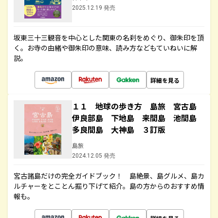
2025.12.19 発売
坂東三十三観音を中心とした関東の名刹をめぐり、御朱印を頂
く。お寺の由緒や御朱印の意味、読み方などもていねいに解
説。
詳細を見る
１１ 地球の歩き方 島旅 宮古島
伊良部島 下地島 来間島 池間島
多良間島 大神島 ３訂版
島旅
2024.12.05 発売
宮古諸島だけの完全ガイドブック！ 島絶景、島グルメ、島カ
ルチャーをとことん掘り下げて紹介。島の方からのおすすめ情
報も。