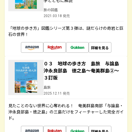
学とともに解説
旅の図鑑
2021.03.18 発売
「地球の歩き方」図鑑シリーズ第３弾は、謎だらけの奇岩と巨
石の世界！
詳細を見る
０３ 地球の歩き方 島旅 与論島
沖永良部島 徳之島～奄美群島②～
３訂版
島旅
2025.12.11 発売
見たことのない世界に心奪われる！ 奄美群島南部「与論島・
沖永良部島・徳之島」の三島だけをフィーチャーした完全ガイ
ド。
詳細を見る