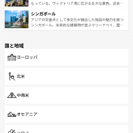
が旅行者を迎えてくれるので、きっと忘れられない旅にな
いビーチでリゾート気分を楽しむことができる。タイ料理
もっている。ヴィクトリア湾に広がる壮大な景色、近未来
るはずだ。 なお、新着のベトナム情報は
コンテンツ一覧
を
は世界的に有名で、屋台から高級レストランまで味覚を刺
的なアートスポット、そして歴史と現代が融合した町並
参照してほしい。
シンガポール
激する。気候は一年中温暖で、どの季節にも異なる楽しみ
み、どこを訪れても感動するはず。観光スポットが密集し
が待っている。親しみやすいタイの人々、仏教を中心とし
ており、効率よく見どころを回れるのも魅力。息をのむよ
アジアの交差点として多文化が融合した独自の魅力を放つ
た文化、そして多様な観光資源が、訪れる旅人を魅了し続
うな絶景から文化的な体験まで、香港を存分に楽しみ尽く
シンガポール。未来的な建築物が並ぶマリーナベイ、歴史
ける。 なお、新着のタイ情報は
コンテンツ一覧
を参照して
そう。 なお、新着の香港情報は
コンテンツ一覧
を参照して
と伝統を感じられるエスニックタウン、多数の緑豊かな公
ほしい。
ほしい。
園や自然保護区など、自然が調和した近代的な景観と文化
の多様性あふれるカラフルな町は、どこを歩いても新しい
国と地域
発見がある。さらに、治安のよさや充実した公共交通機関
も、旅行者にとっては魅力的なポイント。グルメも豊富
で、ホーカーズは地元の風情を楽しめる外せないスポット
ヨーロッパ
だ。訪れる人を飽きさせないシンガポールで、多様な魅力
を体感しよう。 なお、新着のシンガポール情報は
コンテン
ツ一覧
を参照してほしい。
北米
中南米
オセアニア