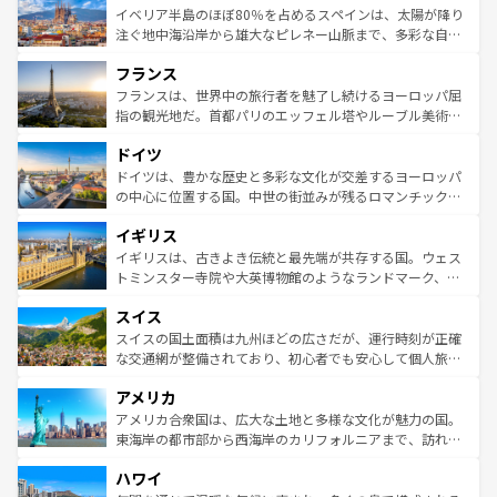
景など、自然景観も見逃せない。観光の合間には、本場の
イベリア半島のほぼ80％を占めるスペインは、太陽が降り
ピザやパスタなど、絶品のイタリア料理を堪能することも
注ぐ地中海沿岸から雄大なピレネー山脈まで、多彩な自然
できる。朝目覚めてから夜眠るまで、すべての瞬間を楽し
と文化が詰まったヨーロッパ屈指の旅行先だ。多様な地域
フランス
ませてくれるイタリアで、忘れられない旅をしてみよう！
文化が根付くこの国では、情熱的なフラメンコ、熱気あふ
なお、新着のイタリア情報は
コンテンツ一覧
を参照してほ
れる闘牛、そして美味しいタパスが生活の一部となってい
フランスは、世界中の旅行者を魅了し続けるヨーロッパ屈
しい。
る。首都マドリードの洗練された雰囲気や、バルセロナの
指の観光地だ。首都パリのエッフェル塔やルーブル美術館
アートに溢れた街角から、地方では古代ローマ遺跡や中世
といった象徴的なスポットから、田舎町の古風な美しさま
ドイツ
の城塞都市、穏やかなビーチリゾートまで多彩な表情を見
で、幅広い魅力が詰まっている。華麗な宮殿、歴史的な大
せる。地方によって風土や気候が異なるスペインはその個
聖堂、美しいビーチ、そして豊かな自然が、訪れる者を心
ドイツは、豊かな歴史と多彩な文化が交差するヨーロッパ
性で訪れる人を魅了する。 なお、新着のスペイン情報は
コ
から魅了する。また、フランスは美食の国としても知ら
の中心に位置する国。中世の街並みが残るロマンチック街
ンテンツ一覧
を参照してほしい。
れ、フランス料理はユネスコ無形文化遺産にも登録されて
道から、未来を先取りするようなモダンな都市まで多様な
イギリス
いる。シャンパンの発祥地であるランス、プロヴァンスの
顔を持つこの国は、どこを歩いても飽きることがない。ベ
香り高いラベンダー畑など、多彩な楽しみ方が可能だ。さ
ルリンの文化的活気、バイエルン州のアルプスの絶景、そ
イギリスは、古きよき伝統と最先端が共存する国。ウェス
らに、パリ以外の地域にも魅力が溢れており、どの街角に
してライン川沿いのワイン畑といった風景は必見。ビール
トミンスター寺院や大英博物館のようなランドマーク、歴
も豊かな歴史と文化が息づいている。パリ以外の個性あふ
とソーセージを味わいながら地元の人と過ごす楽しい時間
史ある大学都市、美しい丘陵地帯や牧歌的な風景など、エ
れる地方に足を運ぶとそれぞれで全く異なる文化を体験で
スイス
は、お酒好きな人にはぜひ体験してほしい。 なお、新着の
リアごとに異なる魅力がある。また、優雅なアフタヌーン
きるだろう。 なお、新着のフランス情報は
コンテンツ一覧
ドイツ情報は
コンテンツ一覧
を参照してほしい。
ティー、ビール好きにはたまらない英国パブ、サッカー観
スイスの国土面積は九州ほどの広さだが、運行時刻が正確
を参照してほしい。
戦など、本場だからこそできる体験も豊富。イギリスを旅
な交通網が整備されており、初心者でも安心して個人旅行
して楽しみつくそう。 なお、新着のイギリス情報は
コンテ
を楽しめる。日本同様に時刻表どおりの旅が可能だ。中世
アメリカ
ンツ一覧
を参照してほしい。
の建物がそのまま残る町や、スイスならではのユニークな
博物館もあり、アルプス観光だけでなく町歩きも満喫する
アメリカ合衆国は、広大な土地と多様な文化が魅力の国。
ことができる。国民の所得が高いため物価も高いが、旅行
東海岸の都市部から西海岸のカリフォルニアまで、訪れる
者向けの交通パス提供のサービスもあり、うまく活用すれ
場所ごとに異なる風景と体験が待っている。ニューヨーク
ハワイ
ば市内交通費無料で観光を楽しむこともできる。 なお、新
のような巨大都市は、観光、ショッピング、エンターテイ