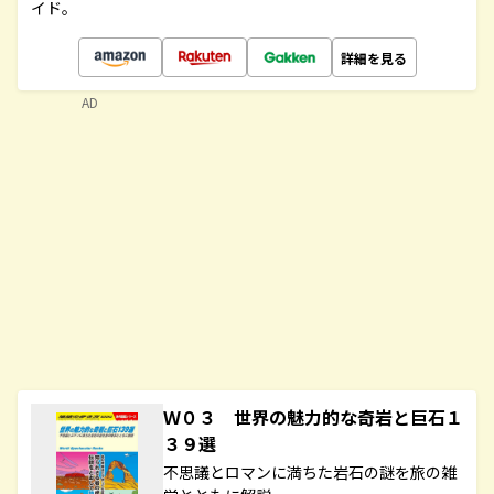
イド。
詳細を見る
AD
Ｗ０３ 世界の魅力的な奇岩と巨石１
３９選
不思議とロマンに満ちた岩石の謎を旅の雑