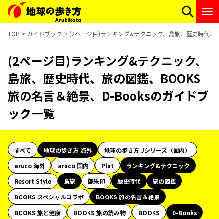
TOP
ガイドブック
(2ページ目)ランキング&テクニック、島旅、歴史時代、旅の
(2ページ目)ランキング&テクニック、
島旅、歴史時代、旅の図鑑、BOOKS
旅の名言＆絶景、D-Booksのガイドブ
ック一覧
すべて
地球の歩き方 海外
地球の歩き方 Jシリーズ（国内）
aruco 海外
aruco 国内
Plat
ランキング&テクニック
Resort Style
島旅
御朱印
歴史時代
旅の図鑑
BOOKS スペシャルコラボ
BOOKS 旅の名言＆絶景
BOOKS 旅と健康
BOOKS 旅の読み物
BOOKS
D-Books