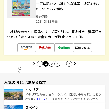
一度は訪れたい魅力的な建築・史跡を旅の
雑学とともに解説
旅の図鑑
2021.08.12 発売
「地球の歩き方」図鑑シリーズ第９弾は、歴史好き、建築好き
必見の「城・宮殿・城塞都市」が堪能できる１冊。
詳細を見る
…
1
2
3
4
7
AD
AD
人気の国と地域から探す
イタリア
イタリアは歴史、文化、グルメ、自然と多彩な魅力にあふ
れた国。
ローマ
の古代遺跡やフィレンツェのルネッサンス
美術、ヴェネツィアの運河など、歴史あるスポットはもち
スペイン
ろん、トスカーナの美しい田園風景やアマルフィ海岸の絶