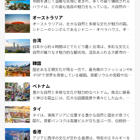
着のスイス情報は
コンテンツ一覧
を参照してほしい。
ンメントが詰まった刺激的なスポットだ。一方、アメリカ
年間を通じて温暖な気候に恵まれ、多くの島で構成される
西部には大自然が広がり、グランドキャニオンやイエロー
ハワイは、どの島も独自の魅力をもっている。大自然の神
ストーン国立公園といった絶景が堪能できる。さらに、南
秘を感じたいなら、火山が生み出した壮大な景観を誇るハ
オーストラリア
部のニューオーリンズでは、音楽と美食が融合した独特の
ワイ島は見逃せない。また、定番の観光地といえばオアフ
文化が魅力。旅行者はアメリカの各地域で異なる魅力を楽
島だが、静かな自然を求めるならマウイ島やカウアイ島が
オーストラリアは、壮大な自然と多様な文化が魅力の国。
しみながら、その多様性と豊かな歴史を感じることができ
おすすめ。エメラルドグリーンに輝く海をはじめ、豊かな
シドニーのシンボルであるシドニー・オペラハウス、オー
るだろう。車でのロードトリップや列車の旅も、アメリカ
文化や歴史が息づいている。「アロハスピリット」と呼ば
ストラリア東海岸北部に広がる大サンゴ礁地帯グレートバ
ならではの贅沢な旅のスタイルだ。 なお、新着のアメリカ
台湾
れるおもてなしの心で訪れる人々を迎えてくれるハワイの
リアリーフや大陸中央部にそびえるウルル（エアーズロッ
情報は
コンテンツ一覧
を参照してほしい。
人々、おいしいローカルフードやハワイアンミュージッ
ク）、タスマニアの美しい原生林やケアンズの熱帯雨林な
日本から約４時間ほどでたどり着く台湾は、多彩な文化と
ク、伝統的なフラダンスなど、すべてがハワイの魅力を彩
ど、見どころがたくさん。また、カフェやワイン、オージ
自然が織りなす魅力的な観光地。活気あふれる大都市の台
っている。訪れるたびに新しい発見と感動が待っているハ
ービーフなどの食文化も豊かで、美味しいものであふれて
北やノスタルジックな町並みが人気な九份（ジォウフェ
ワイを、存分に味わってほしい。 なお、新着のハワイ情報
韓国
いる。アクティビティも充実しており、サーフィンやダイ
ン）、静ひつな山岳地帯である台湾東部など、都市の喧騒
は
コンテンツ一覧
を参照してほしい。
ビング、ハイキングなど、アウトドア好きにはたまらな
と山間の静けさが共存しており、訪れる人に新しい発見と
歴史ある王朝文化が残る一方で、最先端のファッションやK
い。オーストラリアの多彩な魅力を存分に味わいつくそ
驚きをもたらしてくれる。また、奥深い台湾の食文化も魅
-POPで世界を席巻している韓国。首都ソウルの宮殿や伝統
う。 なお、新着のオーストラリア情報は
コンテンツ一覧
を
力で、夜市などの屋台グルメから高級料理、ヘルシーで美
家屋が並ぶエリアでは韓国の歴史と文化に浸ることがで
参照してほしい。
ベトナム
容にもいいと評判のスイーツなど、バラエティ豊かな料理
き、地方に足を延ばせば四季折々の自然美を楽しむことが
が味わえる。 なお、新着の台湾情報は
コンテンツ一覧
を参
できる。そして、キムチや焼肉、絶品のストリートフード
豊かな自然と多様な文化が魅力的なベトナム。南北に細長
照してほしい。
まで、さまざまな韓国料理が待っている。夜には、韓国な
く伸びる国土には、広大な田園風景や青々とした山々、世
らではのナイトライフも堪能できる。あたたかいホスピタ
界遺産に登録された壮大な自然景観が点在し、都市部では
タイ
リティに包まれながら、韓国の多彩な魅力を心ゆくまで味
急速な発展と共に伝統が息づく。ハノイの古い町並みやホ
わってみてほしい。 なお、新着の韓国情報は
コンテンツ一
ーチミン市のフランス統治時代の建物も、独特の雰囲気を
タイは、東南アジアに位置する豊かな自然と歴史が息づく
覧
を参照してほしい。
醸し出している。また、バラエティの豊かさとおいしさで
国だ。首都バンコクは高層ビルが立ち並ぶ一方、伝統的な
世界中の食通を魅了してやまないベトナム料理も魅力のひ
寺院や市場がいたるところに点在し、古きよき文化と現代
香港
とつ。フォーやバインミー、ベトナムコーヒーなどは、ぜ
の活気が交差している。北部ではチェンマイなどの山岳地
ひ現地で味わいたい。どの地域を訪れてもあたたかい人々
帯で自然と触れ合い、南部ではプーケットやクラビの美し
アジアと西洋の文化が交わる香港は、特有のエネルギーを