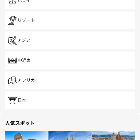
ハワイ
リゾート
アジア
中近東
アフリカ
日本
人気スポット