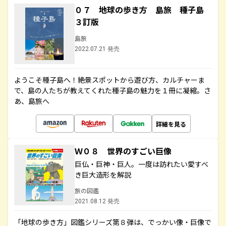
０７ 地球の歩き方 島旅 種子島
３訂版
島旅
2022.07.21 発売
ようこそ種子島へ！絶景スポットから遊び方、カルチャーま
で、島の人たちが教えてくれた種子島の魅力を１冊に凝縮。さ
あ、島旅へ
詳細を見る
Ｗ０８ 世界のすごい巨像
巨仏・巨神・巨人。一度は訪れたい愛すべ
き巨大造形を解説
旅の図鑑
2021.08.12 発売
「地球の歩き方」図鑑シリーズ第８弾は、でっかい像・巨像で