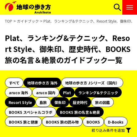
TOP
ガイドブック
Plat、ランキング&テクニック、Resort Style、御
Plat、ランキング&テクニック、Reso
rt Style、御朱印、歴史時代、BOOKS
旅の名言＆絶景のガイドブック一覧
すべて
地球の歩き方 海外
地球の歩き方 Jシリーズ（国内）
aruco 海外
aruco 国内
Plat
ランキング&テクニック
Resort Style
島旅
御朱印
歴史時代
旅の図鑑
BOOKS スペシャルコラボ
BOOKS 旅の名言＆絶景
BOOKS 旅と健康
BOOKS 旅の読み物
BOOKS
D-Books
絞り込み条件を追加