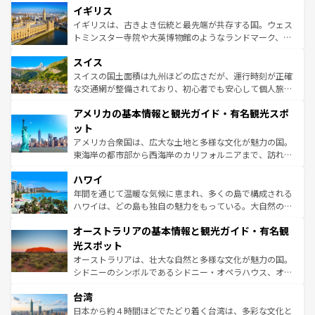
香り高いラベンダー畑など、多彩な楽しみ方が可能だ。さ
イギリス
顔を持つこの国は、どこを歩いても飽きることがない。ベ
らに、パリ以外の地域にも魅力が溢れており、どの街角に
ルリンの文化的活気、バイエルン州のアルプスの絶景、そ
イギリスは、古きよき伝統と最先端が共存する国。ウェス
も豊かな歴史と文化が息づいている。パリ以外の個性あふ
してライン川沿いのワイン畑といった風景は必見。ビール
トミンスター寺院や大英博物館のようなランドマーク、歴
れる地方に足を運ぶとそれぞれで全く異なる文化を体験で
とソーセージを味わいながら地元の人と過ごす楽しい時間
史ある大学都市、美しい丘陵地帯や牧歌的な風景など、エ
きるだろう。 なお、新着のフランス情報は
コンテンツ一覧
スイス
は、お酒好きな人にはぜひ体験してほしい。 なお、新着の
リアごとに異なる魅力がある。また、優雅なアフタヌーン
を参照してほしい。
ドイツ情報は
コンテンツ一覧
を参照してほしい。
ティー、ビール好きにはたまらない英国パブ、サッカー観
スイスの国土面積は九州ほどの広さだが、運行時刻が正確
戦など、本場だからこそできる体験も豊富。イギリスを旅
な交通網が整備されており、初心者でも安心して個人旅行
して楽しみつくそう。 なお、新着のイギリス情報は
コンテ
を楽しめる。日本同様に時刻表どおりの旅が可能だ。中世
アメリカの基本情報と観光ガイド・有名観光スポ
ンツ一覧
を参照してほしい。
の建物がそのまま残る町や、スイスならではのユニークな
博物館もあり、アルプス観光だけでなく町歩きも満喫する
ット
ことができる。国民の所得が高いため物価も高いが、旅行
アメリカ合衆国は、広大な土地と多様な文化が魅力の国。
者向けの交通パス提供のサービスもあり、うまく活用すれ
東海岸の都市部から西海岸のカリフォルニアまで、訪れる
ば市内交通費無料で観光を楽しむこともできる。 なお、新
場所ごとに異なる風景と体験が待っている。ニューヨーク
着のスイス情報は
コンテンツ一覧
を参照してほしい。
ハワイ
のような巨大都市は、観光、ショッピング、エンターテイ
ンメントが詰まった刺激的なスポットだ。一方、アメリカ
年間を通じて温暖な気候に恵まれ、多くの島で構成される
西部には大自然が広がり、グランドキャニオンやイエロー
ハワイは、どの島も独自の魅力をもっている。大自然の神
ストーン国立公園といった絶景が堪能できる。さらに、南
秘を感じたいなら、火山が生み出した壮大な景観を誇るハ
オーストラリアの基本情報と観光ガイド・有名観
部のニューオーリンズでは、音楽と美食が融合した独特の
ワイ島は見逃せない。また、定番の観光地といえばオアフ
文化が魅力。旅行者はアメリカの各地域で異なる魅力を楽
島だが、静かな自然を求めるならマウイ島やカウアイ島が
光スポット
しみながら、その多様性と豊かな歴史を感じることができ
おすすめ。エメラルドグリーンに輝く海をはじめ、豊かな
オーストラリアは、壮大な自然と多様な文化が魅力の国。
るだろう。車でのロードトリップや列車の旅も、アメリカ
文化や歴史が息づいている。「アロハスピリット」と呼ば
シドニーのシンボルであるシドニー・オペラハウス、オー
ならではの贅沢な旅のスタイルだ。 なお、新着のアメリカ
れるおもてなしの心で訪れる人々を迎えてくれるハワイの
ストラリア東海岸北部に広がる大サンゴ礁地帯グレートバ
情報は
コンテンツ一覧
を参照してほしい。
人々、おいしいローカルフードやハワイアンミュージッ
台湾
リアリーフや大陸中央部にそびえるウルル（エアーズロッ
ク、伝統的なフラダンスなど、すべてがハワイの魅力を彩
ク）、タスマニアの美しい原生林やケアンズの熱帯雨林な
日本から約４時間ほどでたどり着く台湾は、多彩な文化と