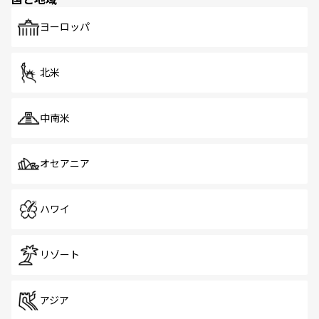
発見がある。さらに、治安のよさや充実した公共交通機関
も、旅行者にとっては魅力的なポイント。グルメも豊富
で、ホーカーズは地元の風情を楽しめる外せないスポット
ヨーロッパ
だ。訪れる人を飽きさせないシンガポールで、多様な魅力
を体感しよう。 なお、新着のシンガポール情報は
コンテン
ツ一覧
を参照してほしい。
北米
中南米
オセアニア
ハワイ
リゾート
アジア