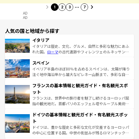
…
1
2
3
7
AD
AD
人気の国と地域から探す
イタリア
イタリアは歴史、文化、グルメ、自然と多彩な魅力にあふ
れた国。
ローマ
の古代遺跡やフィレンツェのルネッサンス
美術、ヴェネツィアの運河など、歴史あるスポットはもち
スペイン
ろん、トスカーナの美しい田園風景やアマルフィ海岸の絶
景など、自然景観も見逃せない。観光の合間には、本場の
イベリア半島のほぼ80％を占めるスペインは、太陽が降り
ピザやパスタなど、絶品のイタリア料理を堪能することも
注ぐ地中海沿岸から雄大なピレネー山脈まで、多彩な自然
できる。朝目覚めてから夜眠るまで、すべての瞬間を楽し
と文化が詰まったヨーロッパ屈指の旅行先だ。多様な地域
フランスの基本情報と観光ガイド・有名観光スポ
ませてくれるイタリアで、忘れられない旅をしてみよう！
文化が根付くこの国では、情熱的なフラメンコ、熱気あふ
なお、新着のイタリア情報は
コンテンツ一覧
を参照してほ
れる闘牛、そして美味しいタパスが生活の一部となってい
ット
しい。
る。首都マドリードの洗練された雰囲気や、バルセロナの
フランスは、世界中の旅行者を魅了し続けるヨーロッパ屈
アートに溢れた街角から、地方では古代ローマ遺跡や中世
指の観光地だ。首都パリのエッフェル塔やルーブル美術館
の城塞都市、穏やかなビーチリゾートまで多彩な表情を見
といった象徴的なスポットから、田舎町の古風な美しさま
せる。地方によって風土や気候が異なるスペインはその個
ドイツの基本情報と観光ガイド・有名観光スポッ
で、幅広い魅力が詰まっている。華麗な宮殿、歴史的な大
性で訪れる人を魅了する。 なお、新着のスペイン情報は
コ
聖堂、美しいビーチ、そして豊かな自然が、訪れる者を心
ト
ンテンツ一覧
を参照してほしい。
から魅了する。また、フランスは美食の国としても知ら
ドイツは、豊かな歴史と多彩な文化が交差するヨーロッパ
れ、フランス料理はユネスコ無形文化遺産にも登録されて
の中心に位置する国。中世の街並みが残るロマンチック街
いる。シャンパンの発祥地であるランス、プロヴァンスの
道から、未来を先取りするようなモダンな都市まで多様な