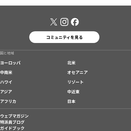
コミュニティを見る
国と地域
ヨーロッパ
北米
中南米
オセアニア
ハワイ
リゾート
アジア
中近東
アフリカ
日本
ウェブマガジン
特派員ブログ
ガイドブック