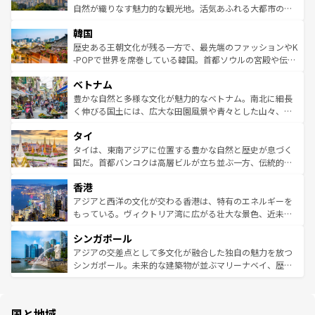
っている。訪れるたびに新しい発見と感動が待っているハ
ど、見どころがたくさん。また、カフェやワイン、オージ
自然が織りなす魅力的な観光地。活気あふれる大都市の台
ワイを、存分に味わってほしい。 なお、新着のハワイ情報
ービーフなどの食文化も豊かで、美味しいものであふれて
北やノスタルジックな町並みが人気な九份（ジォウフェ
は
コンテンツ一覧
を参照してほしい。
韓国
いる。アクティビティも充実しており、サーフィンやダイ
ン）、静ひつな山岳地帯である台湾東部など、都市の喧騒
ビング、ハイキングなど、アウトドア好きにはたまらな
と山間の静けさが共存しており、訪れる人に新しい発見と
歴史ある王朝文化が残る一方で、最先端のファッションやK
い。オーストラリアの多彩な魅力を存分に味わいつくそ
驚きをもたらしてくれる。また、奥深い台湾の食文化も魅
-POPで世界を席巻している韓国。首都ソウルの宮殿や伝統
う。 なお、新着のオーストラリア情報は
コンテンツ一覧
を
力で、夜市などの屋台グルメから高級料理、ヘルシーで美
家屋が並ぶエリアでは韓国の歴史と文化に浸ることがで
参照してほしい。
ベトナム
容にもいいと評判のスイーツなど、バラエティ豊かな料理
き、地方に足を延ばせば四季折々の自然美を楽しむことが
が味わえる。 なお、新着の台湾情報は
コンテンツ一覧
を参
できる。そして、キムチや焼肉、絶品のストリートフード
豊かな自然と多様な文化が魅力的なベトナム。南北に細長
照してほしい。
まで、さまざまな韓国料理が待っている。夜には、韓国な
く伸びる国土には、広大な田園風景や青々とした山々、世
らではのナイトライフも堪能できる。あたたかいホスピタ
界遺産に登録された壮大な自然景観が点在し、都市部では
タイ
リティに包まれながら、韓国の多彩な魅力を心ゆくまで味
急速な発展と共に伝統が息づく。ハノイの古い町並みやホ
わってみてほしい。 なお、新着の韓国情報は
コンテンツ一
ーチミン市のフランス統治時代の建物も、独特の雰囲気を
タイは、東南アジアに位置する豊かな自然と歴史が息づく
覧
を参照してほしい。
醸し出している。また、バラエティの豊かさとおいしさで
国だ。首都バンコクは高層ビルが立ち並ぶ一方、伝統的な
世界中の食通を魅了してやまないベトナム料理も魅力のひ
寺院や市場がいたるところに点在し、古きよき文化と現代
香港
とつ。フォーやバインミー、ベトナムコーヒーなどは、ぜ
の活気が交差している。北部ではチェンマイなどの山岳地
ひ現地で味わいたい。どの地域を訪れてもあたたかい人々
帯で自然と触れ合い、南部ではプーケットやクラビの美し
アジアと西洋の文化が交わる香港は、特有のエネルギーを
が旅行者を迎えてくれるので、きっと忘れられない旅にな
いビーチでリゾート気分を楽しむことができる。タイ料理
もっている。ヴィクトリア湾に広がる壮大な景色、近未来
るはずだ。 なお、新着のベトナム情報は
コンテンツ一覧
を
は世界的に有名で、屋台から高級レストランまで味覚を刺
的なアートスポット、そして歴史と現代が融合した町並
参照してほしい。
シンガポール
激する。気候は一年中温暖で、どの季節にも異なる楽しみ
み、どこを訪れても感動するはず。観光スポットが密集し
が待っている。親しみやすいタイの人々、仏教を中心とし
ており、効率よく見どころを回れるのも魅力。息をのむよ
アジアの交差点として多文化が融合した独自の魅力を放つ
た文化、そして多様な観光資源が、訪れる旅人を魅了し続
うな絶景から文化的な体験まで、香港を存分に楽しみ尽く
シンガポール。未来的な建築物が並ぶマリーナベイ、歴史
ける。 なお、新着のタイ情報は
コンテンツ一覧
を参照して
そう。 なお、新着の香港情報は
コンテンツ一覧
を参照して
と伝統を感じられるエスニックタウン、多数の緑豊かな公
ほしい。
ほしい。
園や自然保護区など、自然が調和した近代的な景観と文化
の多様性あふれるカラフルな町は、どこを歩いても新しい
国と地域