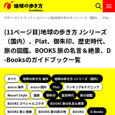
TOP
ガイドブック
(11ページ目)地球の歩き方 Jシリーズ（国内）、Plat、
(11ページ目)地球の歩き方 Jシリーズ
（国内）、Plat、御朱印、歴史時代、
旅の図鑑、BOOKS 旅の名言＆絶景、D
-Booksのガイドブック一覧
すべて
地球の歩き方 海外
地球の歩き方 Jシリーズ（国内）
aruco 海外
aruco 国内
Plat
ランキング&テクニック
Resort Style
島旅
御朱印
歴史時代
旅の図鑑
BOOKS スペシャルコラボ
BOOKS 旅の名言＆絶景
BOOKS 旅と健康
BOOKS 旅の読み物
BOOKS
D-Books