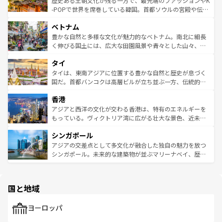
歴史ある王朝文化が残る一方で、最先端のファッションやK
い。オーストラリアの多彩な魅力を存分に味わいつくそ
驚きをもたらしてくれる。また、奥深い台湾の食文化も魅
-POPで世界を席巻している韓国。首都ソウルの宮殿や伝統
う。 なお、新着のオーストラリア情報は
コンテンツ一覧
を
力で、夜市などの屋台グルメから高級料理、ヘルシーで美
家屋が並ぶエリアでは韓国の歴史と文化に浸ることがで
参照してほしい。
ベトナム
容にもいいと評判のスイーツなど、バラエティ豊かな料理
き、地方に足を延ばせば四季折々の自然美を楽しむことが
が味わえる。 なお、新着の台湾情報は
コンテンツ一覧
を参
できる。そして、キムチや焼肉、絶品のストリートフード
豊かな自然と多様な文化が魅力的なベトナム。南北に細長
照してほしい。
まで、さまざまな韓国料理が待っている。夜には、韓国な
く伸びる国土には、広大な田園風景や青々とした山々、世
らではのナイトライフも堪能できる。あたたかいホスピタ
界遺産に登録された壮大な自然景観が点在し、都市部では
タイ
リティに包まれながら、韓国の多彩な魅力を心ゆくまで味
急速な発展と共に伝統が息づく。ハノイの古い町並みやホ
わってみてほしい。 なお、新着の韓国情報は
コンテンツ一
ーチミン市のフランス統治時代の建物も、独特の雰囲気を
タイは、東南アジアに位置する豊かな自然と歴史が息づく
覧
を参照してほしい。
醸し出している。また、バラエティの豊かさとおいしさで
国だ。首都バンコクは高層ビルが立ち並ぶ一方、伝統的な
世界中の食通を魅了してやまないベトナム料理も魅力のひ
寺院や市場がいたるところに点在し、古きよき文化と現代
香港
とつ。フォーやバインミー、ベトナムコーヒーなどは、ぜ
の活気が交差している。北部ではチェンマイなどの山岳地
ひ現地で味わいたい。どの地域を訪れてもあたたかい人々
帯で自然と触れ合い、南部ではプーケットやクラビの美し
アジアと西洋の文化が交わる香港は、特有のエネルギーを
が旅行者を迎えてくれるので、きっと忘れられない旅にな
いビーチでリゾート気分を楽しむことができる。タイ料理
もっている。ヴィクトリア湾に広がる壮大な景色、近未来
るはずだ。 なお、新着のベトナム情報は
コンテンツ一覧
を
は世界的に有名で、屋台から高級レストランまで味覚を刺
的なアートスポット、そして歴史と現代が融合した町並
参照してほしい。
シンガポール
激する。気候は一年中温暖で、どの季節にも異なる楽しみ
み、どこを訪れても感動するはず。観光スポットが密集し
が待っている。親しみやすいタイの人々、仏教を中心とし
ており、効率よく見どころを回れるのも魅力。息をのむよ
アジアの交差点として多文化が融合した独自の魅力を放つ
た文化、そして多様な観光資源が、訪れる旅人を魅了し続
うな絶景から文化的な体験まで、香港を存分に楽しみ尽く
シンガポール。未来的な建築物が並ぶマリーナベイ、歴史
ける。 なお、新着のタイ情報は
コンテンツ一覧
を参照して
そう。 なお、新着の香港情報は
コンテンツ一覧
を参照して
と伝統を感じられるエスニックタウン、多数の緑豊かな公
ほしい。
ほしい。
園や自然保護区など、自然が調和した近代的な景観と文化
の多様性あふれるカラフルな町は、どこを歩いても新しい
国と地域
発見がある。さらに、治安のよさや充実した公共交通機関
も、旅行者にとっては魅力的なポイント。グルメも豊富
で、ホーカーズは地元の風情を楽しめる外せないスポット
ヨーロッパ
だ。訪れる人を飽きさせないシンガポールで、多様な魅力