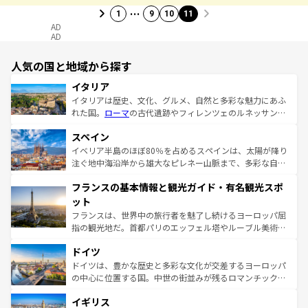
…
1
9
10
11
AD
AD
人気の国と地域から探す
イタリア
イタリアは歴史、文化、グルメ、自然と多彩な魅力にあふ
れた国。
ローマ
の古代遺跡やフィレンツェのルネッサンス
美術、ヴェネツィアの運河など、歴史あるスポットはもち
スペイン
ろん、トスカーナの美しい田園風景やアマルフィ海岸の絶
景など、自然景観も見逃せない。観光の合間には、本場の
イベリア半島のほぼ80％を占めるスペインは、太陽が降り
ピザやパスタなど、絶品のイタリア料理を堪能することも
注ぐ地中海沿岸から雄大なピレネー山脈まで、多彩な自然
できる。朝目覚めてから夜眠るまで、すべての瞬間を楽し
と文化が詰まったヨーロッパ屈指の旅行先だ。多様な地域
フランスの基本情報と観光ガイド・有名観光スポ
ませてくれるイタリアで、忘れられない旅をしてみよう！
文化が根付くこの国では、情熱的なフラメンコ、熱気あふ
なお、新着のイタリア情報は
コンテンツ一覧
を参照してほ
れる闘牛、そして美味しいタパスが生活の一部となってい
ット
しい。
る。首都マドリードの洗練された雰囲気や、バルセロナの
フランスは、世界中の旅行者を魅了し続けるヨーロッパ屈
アートに溢れた街角から、地方では古代ローマ遺跡や中世
指の観光地だ。首都パリのエッフェル塔やルーブル美術館
の城塞都市、穏やかなビーチリゾートまで多彩な表情を見
といった象徴的なスポットから、田舎町の古風な美しさま
せる。地方によって風土や気候が異なるスペインはその個
ドイツ
で、幅広い魅力が詰まっている。華麗な宮殿、歴史的な大
性で訪れる人を魅了する。 なお、新着のスペイン情報は
コ
聖堂、美しいビーチ、そして豊かな自然が、訪れる者を心
ドイツは、豊かな歴史と多彩な文化が交差するヨーロッパ
ンテンツ一覧
を参照してほしい。
から魅了する。また、フランスは美食の国としても知ら
の中心に位置する国。中世の街並みが残るロマンチック街
れ、フランス料理はユネスコ無形文化遺産にも登録されて
道から、未来を先取りするようなモダンな都市まで多様な
イギリス
いる。シャンパンの発祥地であるランス、プロヴァンスの
顔を持つこの国は、どこを歩いても飽きることがない。ベ