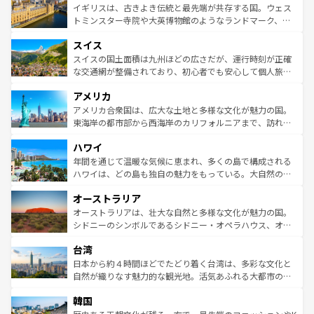
香り高いラベンダー畑など、多彩な楽しみ方が可能だ。さ
ルリンの文化的活気、バイエルン州のアルプスの絶景、そ
イギリスは、古きよき伝統と最先端が共存する国。ウェス
らに、パリ以外の地域にも魅力が溢れており、どの街角に
してライン川沿いのワイン畑といった風景は必見。ビール
トミンスター寺院や大英博物館のようなランドマーク、歴
も豊かな歴史と文化が息づいている。パリ以外の個性あふ
とソーセージを味わいながら地元の人と過ごす楽しい時間
史ある大学都市、美しい丘陵地帯や牧歌的な風景など、エ
れる地方に足を運ぶとそれぞれで全く異なる文化を体験で
スイス
は、お酒好きな人にはぜひ体験してほしい。 なお、新着の
リアごとに異なる魅力がある。また、優雅なアフタヌーン
きるだろう。 なお、新着のフランス情報は
コンテンツ一覧
ドイツ情報は
コンテンツ一覧
を参照してほしい。
ティー、ビール好きにはたまらない英国パブ、サッカー観
スイスの国土面積は九州ほどの広さだが、運行時刻が正確
を参照してほしい。
戦など、本場だからこそできる体験も豊富。イギリスを旅
な交通網が整備されており、初心者でも安心して個人旅行
して楽しみつくそう。 なお、新着のイギリス情報は
コンテ
を楽しめる。日本同様に時刻表どおりの旅が可能だ。中世
アメリカ
ンツ一覧
を参照してほしい。
の建物がそのまま残る町や、スイスならではのユニークな
博物館もあり、アルプス観光だけでなく町歩きも満喫する
アメリカ合衆国は、広大な土地と多様な文化が魅力の国。
ことができる。国民の所得が高いため物価も高いが、旅行
東海岸の都市部から西海岸のカリフォルニアまで、訪れる
者向けの交通パス提供のサービスもあり、うまく活用すれ
場所ごとに異なる風景と体験が待っている。ニューヨーク
ハワイ
ば市内交通費無料で観光を楽しむこともできる。 なお、新
のような巨大都市は、観光、ショッピング、エンターテイ
着のスイス情報は
コンテンツ一覧
を参照してほしい。
ンメントが詰まった刺激的なスポットだ。一方、アメリカ
年間を通じて温暖な気候に恵まれ、多くの島で構成される
西部には大自然が広がり、グランドキャニオンやイエロー
ハワイは、どの島も独自の魅力をもっている。大自然の神
ストーン国立公園といった絶景が堪能できる。さらに、南
秘を感じたいなら、火山が生み出した壮大な景観を誇るハ
オーストラリア
部のニューオーリンズでは、音楽と美食が融合した独特の
ワイ島は見逃せない。また、定番の観光地といえばオアフ
文化が魅力。旅行者はアメリカの各地域で異なる魅力を楽
島だが、静かな自然を求めるならマウイ島やカウアイ島が
オーストラリアは、壮大な自然と多様な文化が魅力の国。
しみながら、その多様性と豊かな歴史を感じることができ
おすすめ。エメラルドグリーンに輝く海をはじめ、豊かな
シドニーのシンボルであるシドニー・オペラハウス、オー
るだろう。車でのロードトリップや列車の旅も、アメリカ
文化や歴史が息づいている。「アロハスピリット」と呼ば
ストラリア東海岸北部に広がる大サンゴ礁地帯グレートバ
ならではの贅沢な旅のスタイルだ。 なお、新着のアメリカ
台湾
れるおもてなしの心で訪れる人々を迎えてくれるハワイの
リアリーフや大陸中央部にそびえるウルル（エアーズロッ
情報は
コンテンツ一覧
を参照してほしい。
人々、おいしいローカルフードやハワイアンミュージッ
ク）、タスマニアの美しい原生林やケアンズの熱帯雨林な
日本から約４時間ほどでたどり着く台湾は、多彩な文化と
ク、伝統的なフラダンスなど、すべてがハワイの魅力を彩
ど、見どころがたくさん。また、カフェやワイン、オージ
自然が織りなす魅力的な観光地。活気あふれる大都市の台
っている。訪れるたびに新しい発見と感動が待っているハ
ービーフなどの食文化も豊かで、美味しいものであふれて
北やノスタルジックな町並みが人気な九份（ジォウフェ
ワイを、存分に味わってほしい。 なお、新着のハワイ情報
韓国
いる。アクティビティも充実しており、サーフィンやダイ
ン）、静ひつな山岳地帯である台湾東部など、都市の喧騒
は
コンテンツ一覧
を参照してほしい。
ビング、ハイキングなど、アウトドア好きにはたまらな
と山間の静けさが共存しており、訪れる人に新しい発見と