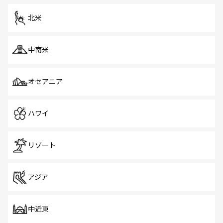
を体感しよう。 なお、新着のシンガポール情報は
コンテン
ツ一覧
を参照してほしい。
北米
中南米
オセアニア
ハワイ
リゾート
アジア
中近東