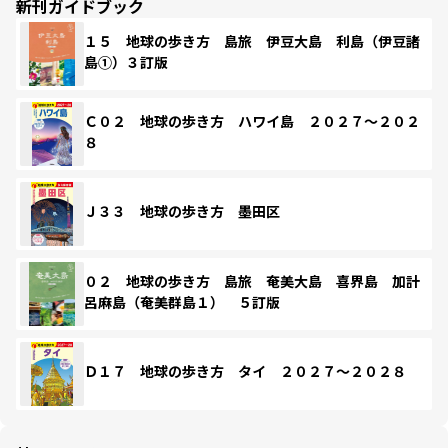
新刊ガイドブック
１５ 地球の歩き方 島旅 伊豆大島 利島（伊豆諸
島①）３訂版
Ｃ０２ 地球の歩き方 ハワイ島 ２０２７～２０２
８
Ｊ３３ 地球の歩き方 墨田区
０２ 地球の歩き方 島旅 奄美大島 喜界島 加計
呂麻島（奄美群島１） ５訂版
Ｄ１７ 地球の歩き方 タイ ２０２７～２０２８