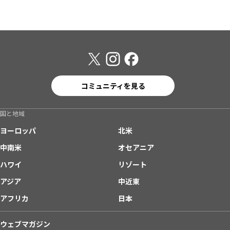
コミュニティを見る
国と地域
ヨーロッパ
北米
中南米
オセアニア
ハワイ
リゾート
アジア
中近東
アフリカ
日本
ウェブマガジン