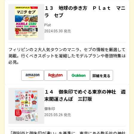
１３ 地球の歩き方 Ｐｌａｔ マニ
ラ セブ
Plat
2024.05.30 発売
フィリピンの２大人気タウンのマニラ、セブの情報を厳選して
掲載。行くべきスポットを凝縮したモデルプランや巻頭特集は
必見。
詳細を見る
１４ 御朱印でめぐる東京の神社 週
末開運さんぽ 三訂版
御朱印
2025.05.26 発売
「御利益と御朱印が凄い」を基準に、東京にある数千社の神社