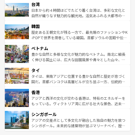
ならではの贅沢な旅のスタイルだ。 なお、新着のアメリカ
台湾
れるおもてなしの心で訪れる人々を迎えてくれるハワイの
リアリーフや大陸中央部にそびえるウルル（エアーズロッ
情報は
コンテンツ一覧
を参照してほしい。
人々、おいしいローカルフードやハワイアンミュージッ
ク）、タスマニアの美しい原生林やケアンズの熱帯雨林な
日本から約４時間ほどでたどり着く台湾は、多彩な文化と
ク、伝統的なフラダンスなど、すべてがハワイの魅力を彩
ど、見どころがたくさん。また、カフェやワイン、オージ
自然が織りなす魅力的な観光地。活気あふれる大都市の台
っている。訪れるたびに新しい発見と感動が待っているハ
ービーフなどの食文化も豊かで、美味しいものであふれて
北やノスタルジックな町並みが人気な九份（ジォウフェ
ワイを、存分に味わってほしい。 なお、新着のハワイ情報
韓国
いる。アクティビティも充実しており、サーフィンやダイ
ン）、静ひつな山岳地帯である台湾東部など、都市の喧騒
は
コンテンツ一覧
を参照してほしい。
ビング、ハイキングなど、アウトドア好きにはたまらな
と山間の静けさが共存しており、訪れる人に新しい発見と
歴史ある王朝文化が残る一方で、最先端のファッションやK
い。オーストラリアの多彩な魅力を存分に味わいつくそ
驚きをもたらしてくれる。また、奥深い台湾の食文化も魅
-POPで世界を席巻している韓国。首都ソウルの宮殿や伝統
う。 なお、新着のオーストラリア情報は
コンテンツ一覧
を
力で、夜市などの屋台グルメから高級料理、ヘルシーで美
家屋が並ぶエリアでは韓国の歴史と文化に浸ることがで
参照してほしい。
ベトナム
容にもいいと評判のスイーツなど、バラエティ豊かな料理
き、地方に足を延ばせば四季折々の自然美を楽しむことが
が味わえる。 なお、新着の台湾情報は
コンテンツ一覧
を参
できる。そして、キムチや焼肉、絶品のストリートフード
豊かな自然と多様な文化が魅力的なベトナム。南北に細長
照してほしい。
まで、さまざまな韓国料理が待っている。夜には、韓国な
く伸びる国土には、広大な田園風景や青々とした山々、世
らではのナイトライフも堪能できる。あたたかいホスピタ
界遺産に登録された壮大な自然景観が点在し、都市部では
タイ
リティに包まれながら、韓国の多彩な魅力を心ゆくまで味
急速な発展と共に伝統が息づく。ハノイの古い町並みやホ
わってみてほしい。 なお、新着の韓国情報は
コンテンツ一
ーチミン市のフランス統治時代の建物も、独特の雰囲気を
タイは、東南アジアに位置する豊かな自然と歴史が息づく
覧
を参照してほしい。
醸し出している。また、バラエティの豊かさとおいしさで
国だ。首都バンコクは高層ビルが立ち並ぶ一方、伝統的な
世界中の食通を魅了してやまないベトナム料理も魅力のひ
寺院や市場がいたるところに点在し、古きよき文化と現代
香港
とつ。フォーやバインミー、ベトナムコーヒーなどは、ぜ
の活気が交差している。北部ではチェンマイなどの山岳地
ひ現地で味わいたい。どの地域を訪れてもあたたかい人々
帯で自然と触れ合い、南部ではプーケットやクラビの美し
アジアと西洋の文化が交わる香港は、特有のエネルギーを
が旅行者を迎えてくれるので、きっと忘れられない旅にな
いビーチでリゾート気分を楽しむことができる。タイ料理
もっている。ヴィクトリア湾に広がる壮大な景色、近未来
るはずだ。 なお、新着のベトナム情報は
コンテンツ一覧
を
は世界的に有名で、屋台から高級レストランまで味覚を刺
的なアートスポット、そして歴史と現代が融合した町並
参照してほしい。
シンガポール
激する。気候は一年中温暖で、どの季節にも異なる楽しみ
み、どこを訪れても感動するはず。観光スポットが密集し
が待っている。親しみやすいタイの人々、仏教を中心とし
ており、効率よく見どころを回れるのも魅力。息をのむよ
アジアの交差点として多文化が融合した独自の魅力を放つ
た文化、そして多様な観光資源が、訪れる旅人を魅了し続
うな絶景から文化的な体験まで、香港を存分に楽しみ尽く
シンガポール。未来的な建築物が並ぶマリーナベイ、歴史
ける。 なお、新着のタイ情報は
コンテンツ一覧
を参照して
そう。 なお、新着の香港情報は
コンテンツ一覧
を参照して
と伝統を感じられるエスニックタウン、多数の緑豊かな公