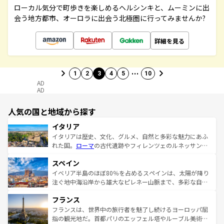
ローカル気分で町歩きを楽しめるヘルシンキと、ムーミンに出
会う地方都市、オーロラに出会う北極圏に行ってみませんか?
詳細を見る
…
1
2
3
4
5
10
AD
AD
人気の国と地域から探す
イタリア
イタリアは歴史、文化、グルメ、自然と多彩な魅力にあふ
れた国。
ローマ
の古代遺跡やフィレンツェのルネッサンス
美術、ヴェネツィアの運河など、歴史あるスポットはもち
スペイン
ろん、トスカーナの美しい田園風景やアマルフィ海岸の絶
景など、自然景観も見逃せない。観光の合間には、本場の
イベリア半島のほぼ80％を占めるスペインは、太陽が降り
ピザやパスタなど、絶品のイタリア料理を堪能することも
注ぐ地中海沿岸から雄大なピレネー山脈まで、多彩な自然
できる。朝目覚めてから夜眠るまで、すべての瞬間を楽し
と文化が詰まったヨーロッパ屈指の旅行先だ。多様な地域
フランス
ませてくれるイタリアで、忘れられない旅をしてみよう！
文化が根付くこの国では、情熱的なフラメンコ、熱気あふ
なお、新着のイタリア情報は
コンテンツ一覧
を参照してほ
れる闘牛、そして美味しいタパスが生活の一部となってい
フランスは、世界中の旅行者を魅了し続けるヨーロッパ屈
しい。
る。首都マドリードの洗練された雰囲気や、バルセロナの
指の観光地だ。首都パリのエッフェル塔やルーブル美術館