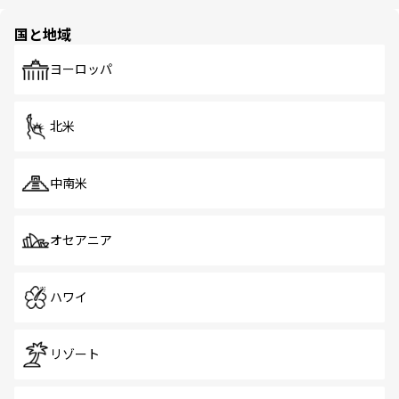
ほしい。
ほしい。
園や自然保護区など、自然が調和した近代的な景観と文化
の多様性あふれるカラフルな町は、どこを歩いても新しい
国と地域
発見がある。さらに、治安のよさや充実した公共交通機関
も、旅行者にとっては魅力的なポイント。グルメも豊富
で、ホーカーズは地元の風情を楽しめる外せないスポット
ヨーロッパ
だ。訪れる人を飽きさせないシンガポールで、多様な魅力
を体感しよう。 なお、新着のシンガポール情報は
コンテン
ツ一覧
を参照してほしい。
北米
中南米
オセアニア
ハワイ
リゾート