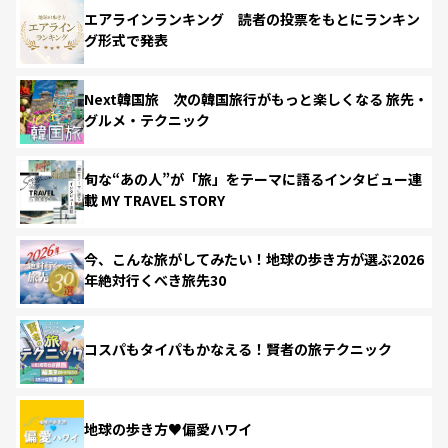
エアラインランキング 読者の投票をもとにランキン
グ形式で発表
Next韓国旅 次の韓国旅行がもっと楽しくなる 旅先・
グルメ・テクニック
旬な“あの人”が「旅」をテーマに語るインタビュー連
載 MY TRAVEL STORY
今、こんな旅がしてみたい！地球の歩き方が選ぶ2026
年絶対行くべき旅先30
コスパもタイパもかなえる！賢者の旅テクニック
地球の歩き方♥偏愛ハワイ