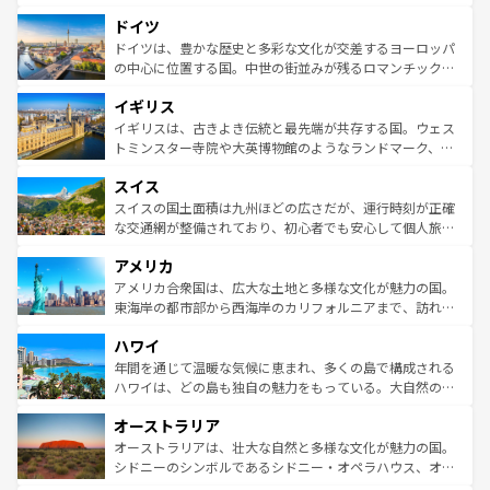
アートに溢れた街角から、地方では古代ローマ遺跡や中世
といった象徴的なスポットから、田舎町の古風な美しさま
ドイツ
の城塞都市、穏やかなビーチリゾートまで多彩な表情を見
で、幅広い魅力が詰まっている。華麗な宮殿、歴史的な大
せる。地方によって風土や気候が異なるスペインはその個
聖堂、美しいビーチ、そして豊かな自然が、訪れる者を心
ドイツは、豊かな歴史と多彩な文化が交差するヨーロッパ
性で訪れる人を魅了する。 なお、新着のスペイン情報は
コ
から魅了する。また、フランスは美食の国としても知ら
の中心に位置する国。中世の街並みが残るロマンチック街
ンテンツ一覧
を参照してほしい。
れ、フランス料理はユネスコ無形文化遺産にも登録されて
道から、未来を先取りするようなモダンな都市まで多様な
イギリス
いる。シャンパンの発祥地であるランス、プロヴァンスの
顔を持つこの国は、どこを歩いても飽きることがない。ベ
香り高いラベンダー畑など、多彩な楽しみ方が可能だ。さ
ルリンの文化的活気、バイエルン州のアルプスの絶景、そ
イギリスは、古きよき伝統と最先端が共存する国。ウェス
らに、パリ以外の地域にも魅力が溢れており、どの街角に
してライン川沿いのワイン畑といった風景は必見。ビール
トミンスター寺院や大英博物館のようなランドマーク、歴
も豊かな歴史と文化が息づいている。パリ以外の個性あふ
とソーセージを味わいながら地元の人と過ごす楽しい時間
史ある大学都市、美しい丘陵地帯や牧歌的な風景など、エ
れる地方に足を運ぶとそれぞれで全く異なる文化を体験で
スイス
は、お酒好きな人にはぜひ体験してほしい。 なお、新着の
リアごとに異なる魅力がある。また、優雅なアフタヌーン
きるだろう。 なお、新着のフランス情報は
コンテンツ一覧
ドイツ情報は
コンテンツ一覧
を参照してほしい。
ティー、ビール好きにはたまらない英国パブ、サッカー観
スイスの国土面積は九州ほどの広さだが、運行時刻が正確
を参照してほしい。
戦など、本場だからこそできる体験も豊富。イギリスを旅
な交通網が整備されており、初心者でも安心して個人旅行
して楽しみつくそう。 なお、新着のイギリス情報は
コンテ
を楽しめる。日本同様に時刻表どおりの旅が可能だ。中世
アメリカ
ンツ一覧
を参照してほしい。
の建物がそのまま残る町や、スイスならではのユニークな
博物館もあり、アルプス観光だけでなく町歩きも満喫する
アメリカ合衆国は、広大な土地と多様な文化が魅力の国。
ことができる。国民の所得が高いため物価も高いが、旅行
東海岸の都市部から西海岸のカリフォルニアまで、訪れる
者向けの交通パス提供のサービスもあり、うまく活用すれ
場所ごとに異なる風景と体験が待っている。ニューヨーク
ハワイ
ば市内交通費無料で観光を楽しむこともできる。 なお、新
のような巨大都市は、観光、ショッピング、エンターテイ
着のスイス情報は
コンテンツ一覧
を参照してほしい。
ンメントが詰まった刺激的なスポットだ。一方、アメリカ
年間を通じて温暖な気候に恵まれ、多くの島で構成される
西部には大自然が広がり、グランドキャニオンやイエロー
ハワイは、どの島も独自の魅力をもっている。大自然の神
ストーン国立公園といった絶景が堪能できる。さらに、南
秘を感じたいなら、火山が生み出した壮大な景観を誇るハ
オーストラリア
部のニューオーリンズでは、音楽と美食が融合した独特の
ワイ島は見逃せない。また、定番の観光地といえばオアフ
文化が魅力。旅行者はアメリカの各地域で異なる魅力を楽
島だが、静かな自然を求めるならマウイ島やカウアイ島が
オーストラリアは、壮大な自然と多様な文化が魅力の国。
しみながら、その多様性と豊かな歴史を感じることができ
おすすめ。エメラルドグリーンに輝く海をはじめ、豊かな
シドニーのシンボルであるシドニー・オペラハウス、オー
るだろう。車でのロードトリップや列車の旅も、アメリカ
文化や歴史が息づいている。「アロハスピリット」と呼ば
ストラリア東海岸北部に広がる大サンゴ礁地帯グレートバ