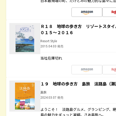
日本最南端の町、たけとみの魅力的な島々に
Ｒ１８ 地球の歩き方 リゾートスタイ
０１５～２０１６
Resort Style
2015.04.03 発売
当社在庫切れ
１９ 地球の歩き方 島旅 淡路島（瀬
島旅
2024.03.07 発売
ようこそ！ 淡路島グルメ、グランピング、
島の魅力をギュッと凝縮。さあ島旅へ。