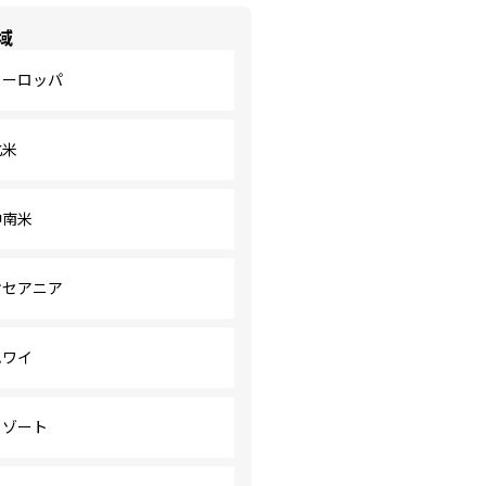
域
ヨーロッパ
北米
中南米
オセアニア
ハワイ
リゾート