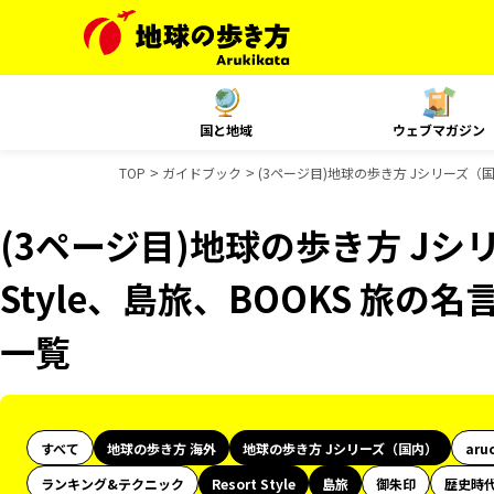
国と地域
ウェブマガジン
TOP
ガイドブック
(3ページ目)地球の歩き方 Jシリーズ（国内
(3ページ目)地球の歩き方 Jシリ
Style、島旅、BOOKS 旅
一覧
すべて
地球の歩き方 海外
地球の歩き方 Jシリーズ（国内）
aru
ランキング&テクニック
Resort Style
島旅
御朱印
歴史時