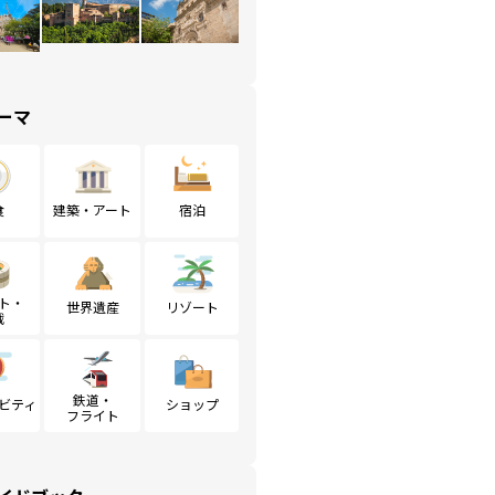
ーマ
食
建築・アート
宿泊
ト・
世界遺産
リゾート
戦
鉄道・
ビティ
ショップ
フライト