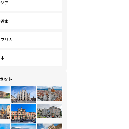
アジア
中近東
アフリカ
日本
ポット