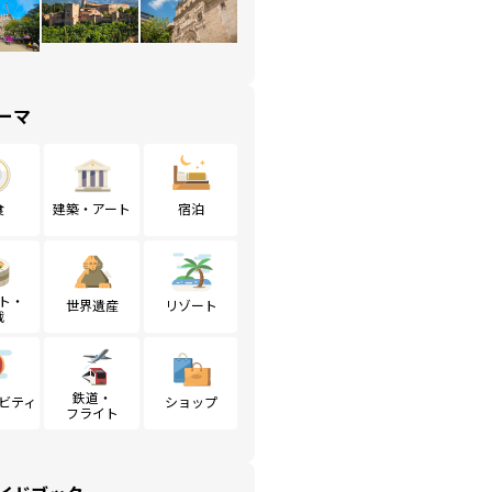
ーマ
食
建築・アート
宿泊
ト・
世界遺産
リゾート
戦
鉄道・
ビティ
ショップ
フライト