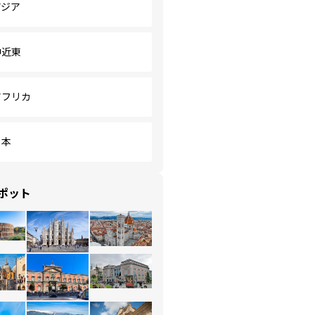
アジア
中近東
アフリカ
日本
ポット