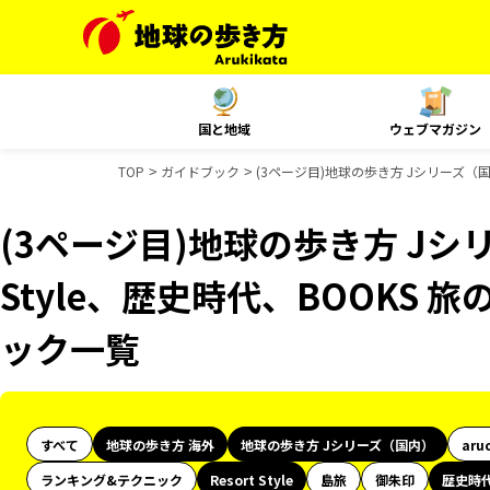
国と地域
ウェブマガジン
TOP
ガイドブック
(3ページ目)地球の歩き方 Jシリーズ（国内
(3ページ目)地球の歩き方 Jシリ
Style、歴史時代、BOOKS
ック一覧
すべて
地球の歩き方 海外
地球の歩き方 Jシリーズ（国内）
aru
ランキング&テクニック
Resort Style
島旅
御朱印
歴史時