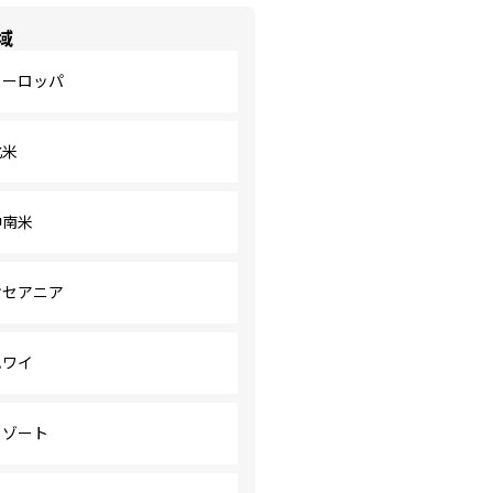
域
ヨーロッパ
北米
中南米
オセアニア
ハワイ
リゾート