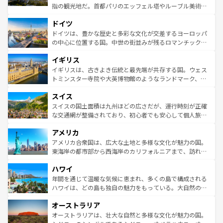
アートに溢れた街角から、地方では古代ローマ遺跡や中世
指の観光地だ。首都パリのエッフェル塔やルーブル美術館
の城塞都市、穏やかなビーチリゾートまで多彩な表情を見
といった象徴的なスポットから、田舎町の古風な美しさま
せる。地方によって風土や気候が異なるスペインはその個
ドイツ
で、幅広い魅力が詰まっている。華麗な宮殿、歴史的な大
性で訪れる人を魅了する。 なお、新着のスペイン情報は
コ
聖堂、美しいビーチ、そして豊かな自然が、訪れる者を心
ドイツは、豊かな歴史と多彩な文化が交差するヨーロッパ
ンテンツ一覧
を参照してほしい。
から魅了する。また、フランスは美食の国としても知ら
の中心に位置する国。中世の街並みが残るロマンチック街
れ、フランス料理はユネスコ無形文化遺産にも登録されて
道から、未来を先取りするようなモダンな都市まで多様な
イギリス
いる。シャンパンの発祥地であるランス、プロヴァンスの
顔を持つこの国は、どこを歩いても飽きることがない。ベ
香り高いラベンダー畑など、多彩な楽しみ方が可能だ。さ
ルリンの文化的活気、バイエルン州のアルプスの絶景、そ
イギリスは、古きよき伝統と最先端が共存する国。ウェス
らに、パリ以外の地域にも魅力が溢れており、どの街角に
してライン川沿いのワイン畑といった風景は必見。ビール
トミンスター寺院や大英博物館のようなランドマーク、歴
も豊かな歴史と文化が息づいている。パリ以外の個性あふ
とソーセージを味わいながら地元の人と過ごす楽しい時間
史ある大学都市、美しい丘陵地帯や牧歌的な風景など、エ
れる地方に足を運ぶとそれぞれで全く異なる文化を体験で
スイス
は、お酒好きな人にはぜひ体験してほしい。 なお、新着の
リアごとに異なる魅力がある。また、優雅なアフタヌーン
きるだろう。 なお、新着のフランス情報は
コンテンツ一覧
ドイツ情報は
コンテンツ一覧
を参照してほしい。
ティー、ビール好きにはたまらない英国パブ、サッカー観
スイスの国土面積は九州ほどの広さだが、運行時刻が正確
を参照してほしい。
戦など、本場だからこそできる体験も豊富。イギリスを旅
な交通網が整備されており、初心者でも安心して個人旅行
して楽しみつくそう。 なお、新着のイギリス情報は
コンテ
を楽しめる。日本同様に時刻表どおりの旅が可能だ。中世
アメリカ
ンツ一覧
を参照してほしい。
の建物がそのまま残る町や、スイスならではのユニークな
博物館もあり、アルプス観光だけでなく町歩きも満喫する
アメリカ合衆国は、広大な土地と多様な文化が魅力の国。
ことができる。国民の所得が高いため物価も高いが、旅行
東海岸の都市部から西海岸のカリフォルニアまで、訪れる
者向けの交通パス提供のサービスもあり、うまく活用すれ
場所ごとに異なる風景と体験が待っている。ニューヨーク
ハワイ
ば市内交通費無料で観光を楽しむこともできる。 なお、新
のような巨大都市は、観光、ショッピング、エンターテイ
着のスイス情報は
コンテンツ一覧
を参照してほしい。
ンメントが詰まった刺激的なスポットだ。一方、アメリカ
年間を通じて温暖な気候に恵まれ、多くの島で構成される
西部には大自然が広がり、グランドキャニオンやイエロー
ハワイは、どの島も独自の魅力をもっている。大自然の神
ストーン国立公園といった絶景が堪能できる。さらに、南
秘を感じたいなら、火山が生み出した壮大な景観を誇るハ
オーストラリア
部のニューオーリンズでは、音楽と美食が融合した独特の
ワイ島は見逃せない。また、定番の観光地といえばオアフ
文化が魅力。旅行者はアメリカの各地域で異なる魅力を楽
島だが、静かな自然を求めるならマウイ島やカウアイ島が
オーストラリアは、壮大な自然と多様な文化が魅力の国。
しみながら、その多様性と豊かな歴史を感じることができ