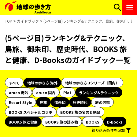
TOP
ガイドブック
(5ページ目)ランキング&テクニック、島旅、御朱印、歴史時
(5ページ目)ランキング&テクニック、
島旅、御朱印、歴史時代、BOOKS 旅
と健康、D-Booksのガイドブック一覧
すべて
地球の歩き方 海外
地球の歩き方 Jシリーズ（国内）
aruco 海外
aruco 国内
Plat
ランキング&テクニック
Resort Style
島旅
御朱印
歴史時代
旅の図鑑
BOOKS スペシャルコラボ
BOOKS 旅の名言＆絶景
BOOKS 旅と健康
BOOKS 旅の読み物
BOOKS
D-Books
絞り込み条件を追加