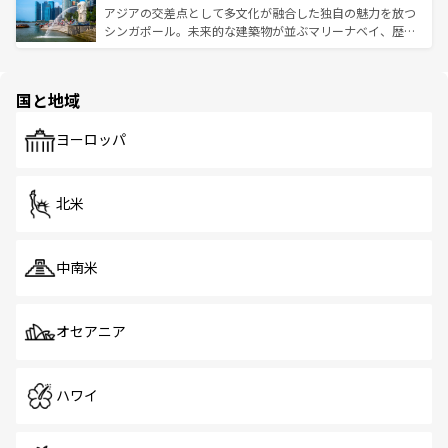
が待っている。親しみやすいタイの人々、仏教を中心とし
ており、効率よく見どころを回れるのも魅力。息をのむよ
アジアの交差点として多文化が融合した独自の魅力を放つ
た文化、そして多様な観光資源が、訪れる旅人を魅了し続
うな絶景から文化的な体験まで、香港を存分に楽しみ尽く
シンガポール。未来的な建築物が並ぶマリーナベイ、歴史
ける。 なお、新着のタイ情報は
コンテンツ一覧
を参照して
そう。 なお、新着の香港情報は
コンテンツ一覧
を参照して
と伝統を感じられるエスニックタウン、多数の緑豊かな公
ほしい。
ほしい。
園や自然保護区など、自然が調和した近代的な景観と文化
の多様性あふれるカラフルな町は、どこを歩いても新しい
国と地域
発見がある。さらに、治安のよさや充実した公共交通機関
も、旅行者にとっては魅力的なポイント。グルメも豊富
で、ホーカーズは地元の風情を楽しめる外せないスポット
ヨーロッパ
だ。訪れる人を飽きさせないシンガポールで、多様な魅力
を体感しよう。 なお、新着のシンガポール情報は
コンテン
ツ一覧
を参照してほしい。
北米
中南米
オセアニア
ハワイ