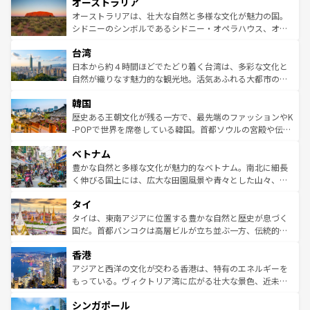
オーストラリア
部のニューオーリンズでは、音楽と美食が融合した独特の
ワイ島は見逃せない。また、定番の観光地といえばオアフ
文化が魅力。旅行者はアメリカの各地域で異なる魅力を楽
島だが、静かな自然を求めるならマウイ島やカウアイ島が
オーストラリアは、壮大な自然と多様な文化が魅力の国。
しみながら、その多様性と豊かな歴史を感じることができ
おすすめ。エメラルドグリーンに輝く海をはじめ、豊かな
シドニーのシンボルであるシドニー・オペラハウス、オー
るだろう。車でのロードトリップや列車の旅も、アメリカ
文化や歴史が息づいている。「アロハスピリット」と呼ば
ストラリア東海岸北部に広がる大サンゴ礁地帯グレートバ
ならではの贅沢な旅のスタイルだ。 なお、新着のアメリカ
台湾
れるおもてなしの心で訪れる人々を迎えてくれるハワイの
リアリーフや大陸中央部にそびえるウルル（エアーズロッ
情報は
コンテンツ一覧
を参照してほしい。
人々、おいしいローカルフードやハワイアンミュージッ
ク）、タスマニアの美しい原生林やケアンズの熱帯雨林な
日本から約４時間ほどでたどり着く台湾は、多彩な文化と
ク、伝統的なフラダンスなど、すべてがハワイの魅力を彩
ど、見どころがたくさん。また、カフェやワイン、オージ
自然が織りなす魅力的な観光地。活気あふれる大都市の台
っている。訪れるたびに新しい発見と感動が待っているハ
ービーフなどの食文化も豊かで、美味しいものであふれて
北やノスタルジックな町並みが人気な九份（ジォウフェ
ワイを、存分に味わってほしい。 なお、新着のハワイ情報
韓国
いる。アクティビティも充実しており、サーフィンやダイ
ン）、静ひつな山岳地帯である台湾東部など、都市の喧騒
は
コンテンツ一覧
を参照してほしい。
ビング、ハイキングなど、アウトドア好きにはたまらな
と山間の静けさが共存しており、訪れる人に新しい発見と
歴史ある王朝文化が残る一方で、最先端のファッションやK
い。オーストラリアの多彩な魅力を存分に味わいつくそ
驚きをもたらしてくれる。また、奥深い台湾の食文化も魅
-POPで世界を席巻している韓国。首都ソウルの宮殿や伝統
う。 なお、新着のオーストラリア情報は
コンテンツ一覧
を
力で、夜市などの屋台グルメから高級料理、ヘルシーで美
家屋が並ぶエリアでは韓国の歴史と文化に浸ることがで
参照してほしい。
ベトナム
容にもいいと評判のスイーツなど、バラエティ豊かな料理
き、地方に足を延ばせば四季折々の自然美を楽しむことが
が味わえる。 なお、新着の台湾情報は
コンテンツ一覧
を参
できる。そして、キムチや焼肉、絶品のストリートフード
豊かな自然と多様な文化が魅力的なベトナム。南北に細長
照してほしい。
まで、さまざまな韓国料理が待っている。夜には、韓国な
く伸びる国土には、広大な田園風景や青々とした山々、世
らではのナイトライフも堪能できる。あたたかいホスピタ
界遺産に登録された壮大な自然景観が点在し、都市部では
タイ
リティに包まれながら、韓国の多彩な魅力を心ゆくまで味
急速な発展と共に伝統が息づく。ハノイの古い町並みやホ
わってみてほしい。 なお、新着の韓国情報は
コンテンツ一
ーチミン市のフランス統治時代の建物も、独特の雰囲気を
タイは、東南アジアに位置する豊かな自然と歴史が息づく
覧
を参照してほしい。
醸し出している。また、バラエティの豊かさとおいしさで
国だ。首都バンコクは高層ビルが立ち並ぶ一方、伝統的な
世界中の食通を魅了してやまないベトナム料理も魅力のひ
寺院や市場がいたるところに点在し、古きよき文化と現代
香港
とつ。フォーやバインミー、ベトナムコーヒーなどは、ぜ
の活気が交差している。北部ではチェンマイなどの山岳地
ひ現地で味わいたい。どの地域を訪れてもあたたかい人々
帯で自然と触れ合い、南部ではプーケットやクラビの美し
アジアと西洋の文化が交わる香港は、特有のエネルギーを
が旅行者を迎えてくれるので、きっと忘れられない旅にな
いビーチでリゾート気分を楽しむことができる。タイ料理
もっている。ヴィクトリア湾に広がる壮大な景色、近未来
るはずだ。 なお、新着のベトナム情報は
コンテンツ一覧
を
は世界的に有名で、屋台から高級レストランまで味覚を刺
的なアートスポット、そして歴史と現代が融合した町並
参照してほしい。
シンガポール
激する。気候は一年中温暖で、どの季節にも異なる楽しみ
み、どこを訪れても感動するはず。観光スポットが密集し