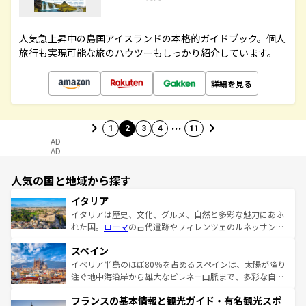
人気急上昇中の島国アイスランドの本格的ガイドブック。個人
旅行も実現可能な旅のハウツーもしっかり紹介しています。
詳細を見る
…
1
2
3
4
11
AD
AD
人気の国と地域から探す
イタリア
イタリアは歴史、文化、グルメ、自然と多彩な魅力にあふ
れた国。
ローマ
の古代遺跡やフィレンツェのルネッサンス
美術、ヴェネツィアの運河など、歴史あるスポットはもち
スペイン
ろん、トスカーナの美しい田園風景やアマルフィ海岸の絶
景など、自然景観も見逃せない。観光の合間には、本場の
イベリア半島のほぼ80％を占めるスペインは、太陽が降り
ピザやパスタなど、絶品のイタリア料理を堪能することも
注ぐ地中海沿岸から雄大なピレネー山脈まで、多彩な自然
できる。朝目覚めてから夜眠るまで、すべての瞬間を楽し
と文化が詰まったヨーロッパ屈指の旅行先だ。多様な地域
フランスの基本情報と観光ガイド・有名観光スポ
ませてくれるイタリアで、忘れられない旅をしてみよう！
文化が根付くこの国では、情熱的なフラメンコ、熱気あふ