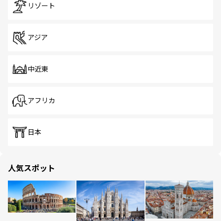
リゾート
アジア
中近東
アフリカ
日本
人気スポット