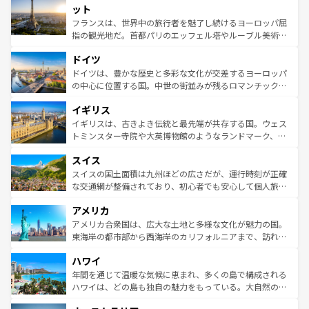
なお、新着のイタリア情報は
コンテンツ一覧
を参照してほ
れる闘牛、そして美味しいタパスが生活の一部となってい
ット
しい。
る。首都マドリードの洗練された雰囲気や、バルセロナの
フランスは、世界中の旅行者を魅了し続けるヨーロッパ屈
アートに溢れた街角から、地方では古代ローマ遺跡や中世
指の観光地だ。首都パリのエッフェル塔やルーブル美術館
の城塞都市、穏やかなビーチリゾートまで多彩な表情を見
といった象徴的なスポットから、田舎町の古風な美しさま
せる。地方によって風土や気候が異なるスペインはその個
ドイツ
で、幅広い魅力が詰まっている。華麗な宮殿、歴史的な大
性で訪れる人を魅了する。 なお、新着のスペイン情報は
コ
聖堂、美しいビーチ、そして豊かな自然が、訪れる者を心
ドイツは、豊かな歴史と多彩な文化が交差するヨーロッパ
ンテンツ一覧
を参照してほしい。
から魅了する。また、フランスは美食の国としても知ら
の中心に位置する国。中世の街並みが残るロマンチック街
れ、フランス料理はユネスコ無形文化遺産にも登録されて
道から、未来を先取りするようなモダンな都市まで多様な
イギリス
いる。シャンパンの発祥地であるランス、プロヴァンスの
顔を持つこの国は、どこを歩いても飽きることがない。ベ
香り高いラベンダー畑など、多彩な楽しみ方が可能だ。さ
ルリンの文化的活気、バイエルン州のアルプスの絶景、そ
イギリスは、古きよき伝統と最先端が共存する国。ウェス
らに、パリ以外の地域にも魅力が溢れており、どの街角に
してライン川沿いのワイン畑といった風景は必見。ビール
トミンスター寺院や大英博物館のようなランドマーク、歴
も豊かな歴史と文化が息づいている。パリ以外の個性あふ
とソーセージを味わいながら地元の人と過ごす楽しい時間
史ある大学都市、美しい丘陵地帯や牧歌的な風景など、エ
れる地方に足を運ぶとそれぞれで全く異なる文化を体験で
スイス
は、お酒好きな人にはぜひ体験してほしい。 なお、新着の
リアごとに異なる魅力がある。また、優雅なアフタヌーン
きるだろう。 なお、新着のフランス情報は
コンテンツ一覧
ドイツ情報は
コンテンツ一覧
を参照してほしい。
ティー、ビール好きにはたまらない英国パブ、サッカー観
スイスの国土面積は九州ほどの広さだが、運行時刻が正確
を参照してほしい。
戦など、本場だからこそできる体験も豊富。イギリスを旅
な交通網が整備されており、初心者でも安心して個人旅行
して楽しみつくそう。 なお、新着のイギリス情報は
コンテ
を楽しめる。日本同様に時刻表どおりの旅が可能だ。中世
アメリカ
ンツ一覧
を参照してほしい。
の建物がそのまま残る町や、スイスならではのユニークな
博物館もあり、アルプス観光だけでなく町歩きも満喫する
アメリカ合衆国は、広大な土地と多様な文化が魅力の国。
ことができる。国民の所得が高いため物価も高いが、旅行
東海岸の都市部から西海岸のカリフォルニアまで、訪れる
者向けの交通パス提供のサービスもあり、うまく活用すれ
場所ごとに異なる風景と体験が待っている。ニューヨーク
ハワイ
ば市内交通費無料で観光を楽しむこともできる。 なお、新
のような巨大都市は、観光、ショッピング、エンターテイ
着のスイス情報は
コンテンツ一覧
を参照してほしい。
ンメントが詰まった刺激的なスポットだ。一方、アメリカ
年間を通じて温暖な気候に恵まれ、多くの島で構成される
西部には大自然が広がり、グランドキャニオンやイエロー
ハワイは、どの島も独自の魅力をもっている。大自然の神
ストーン国立公園といった絶景が堪能できる。さらに、南
秘を感じたいなら、火山が生み出した壮大な景観を誇るハ