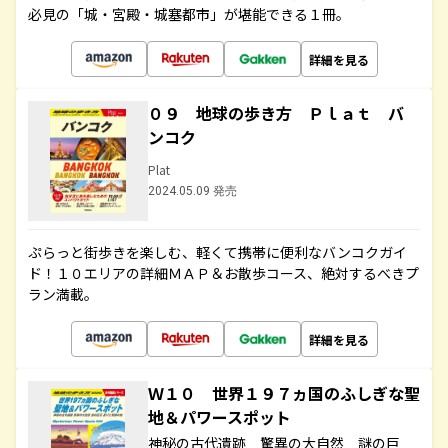
必見の「城・宮殿・城塞都市」が堪能できる１冊。
詳細を見る
０９ 地球の歩き方 Ｐｌａｔ バ
ンコク
Plat
2024.05.09 発売
ぷらっと街歩きを楽しむ、軽くて携帯に便利なバンコクガイ
ド！１０エリアの詳細ＭＡＰ＆お散歩コース、絶対するべきプ
ラン満載。
詳細を見る
Ｗ１０ 世界１９７ヵ国のふしぎな聖
地＆パワースポット
神秘の古代遺跡 驚異の大自然 謎の巨