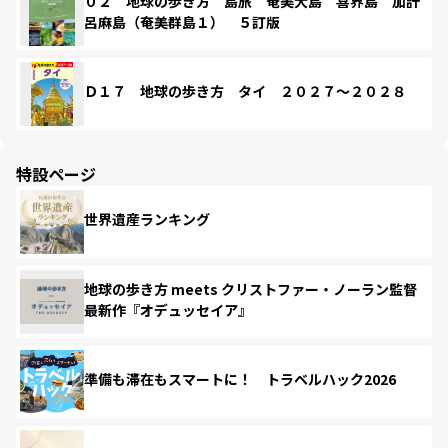
０２ 地球の歩き方 島旅 奄美大島 喜界島 加計
呂麻島（奄美群島１） ５訂版
Ｄ１７ 地球の歩き方 タイ ２０２７～２０２８
特設ページ
世界遺産ランキング
地球の歩き方 meets クリストファー・ノーラン監督
最新作『オデュッセイア』
準備も滞在もスマートに！ トラベルハック2026