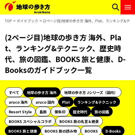
TOP
ガイドブック
(2ページ目)地球の歩き方 海外、Plat、ランキング&テ
(2ページ目)地球の歩き方 海外、Pla
t、ランキング&テクニック、歴史時
代、旅の図鑑、BOOKS 旅と健康、D-
Booksのガイドブック一覧
すべて
地球の歩き方 海外
地球の歩き方 Jシリーズ（国内）
aruco 海外
aruco 国内
Plat
ランキング&テクニック
Resort Style
島旅
御朱印
歴史時代
旅の図鑑
BOOKS スペシャルコラボ
BOOKS 旅の名言＆絶景
BOOKS 旅と健康
BOOKS 旅の読み物
BOOKS
D-Books