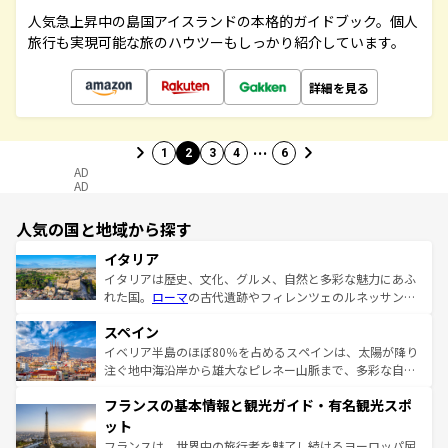
人気急上昇中の島国アイスランドの本格的ガイドブック。個人
旅行も実現可能な旅のハウツーもしっかり紹介しています。
詳細を見る
…
1
2
3
4
6
AD
AD
人気の国と地域から探す
イタリア
イタリアは歴史、文化、グルメ、自然と多彩な魅力にあふ
れた国。
ローマ
の古代遺跡やフィレンツェのルネッサンス
美術、ヴェネツィアの運河など、歴史あるスポットはもち
スペイン
ろん、トスカーナの美しい田園風景やアマルフィ海岸の絶
景など、自然景観も見逃せない。観光の合間には、本場の
イベリア半島のほぼ80％を占めるスペインは、太陽が降り
ピザやパスタなど、絶品のイタリア料理を堪能することも
注ぐ地中海沿岸から雄大なピレネー山脈まで、多彩な自然
できる。朝目覚めてから夜眠るまで、すべての瞬間を楽し
と文化が詰まったヨーロッパ屈指の旅行先だ。多様な地域
フランスの基本情報と観光ガイド・有名観光スポ
ませてくれるイタリアで、忘れられない旅をしてみよう！
文化が根付くこの国では、情熱的なフラメンコ、熱気あふ
なお、新着のイタリア情報は
コンテンツ一覧
を参照してほ
れる闘牛、そして美味しいタパスが生活の一部となってい
ット
しい。
る。首都マドリードの洗練された雰囲気や、バルセロナの
フランスは、世界中の旅行者を魅了し続けるヨーロッパ屈