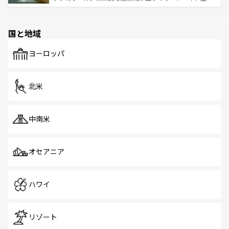
ける。 なお、新着のタイ情報は
コンテンツ一覧
を参照して
そう。 なお、新着の香港情報は
コンテンツ一覧
を参照して
と伝統を感じられるエスニックタウン、多数の緑豊かな公
ほしい。
ほしい。
園や自然保護区など、自然が調和した近代的な景観と文化
の多様性あふれるカラフルな町は、どこを歩いても新しい
国と地域
発見がある。さらに、治安のよさや充実した公共交通機関
も、旅行者にとっては魅力的なポイント。グルメも豊富
で、ホーカーズは地元の風情を楽しめる外せないスポット
ヨーロッパ
だ。訪れる人を飽きさせないシンガポールで、多様な魅力
を体感しよう。 なお、新着のシンガポール情報は
コンテン
ツ一覧
を参照してほしい。
北米
中南米
オセアニア
ハワイ
リゾート