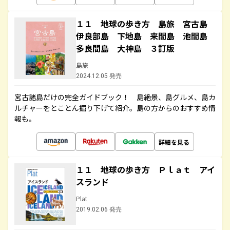
１１ 地球の歩き方 島旅 宮古島
伊良部島 下地島 来間島 池間島
多良間島 大神島 ３訂版
島旅
2024.12.05 発売
宮古諸島だけの完全ガイドブック！ 島絶景、島グルメ、島カ
ルチャーをとことん掘り下げて紹介。島の方からのおすすめ情
報も。
詳細を見る
１１ 地球の歩き方 Ｐｌａｔ アイ
スランド
Plat
2019.02.06 発売