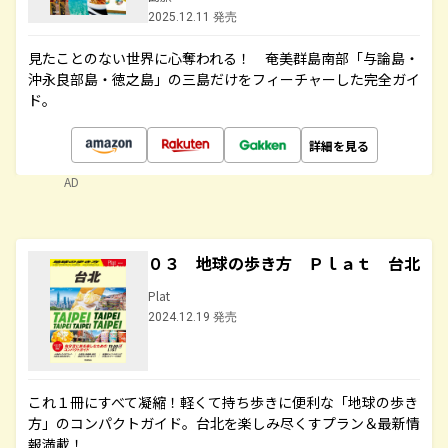
2025.12.11 発売
見たことのない世界に心奪われる！ 奄美群島南部「与論島・
沖永良部島・徳之島」の三島だけをフィーチャーした完全ガイ
ド。
詳細を見る
AD
０３ 地球の歩き方 Ｐｌａｔ 台北
Plat
2024.12.19 発売
これ１冊にすべて凝縮！軽くて持ち歩きに便利な「地球の歩き
方」のコンパクトガイド。台北を楽しみ尽くすプラン＆最新情
報満載！