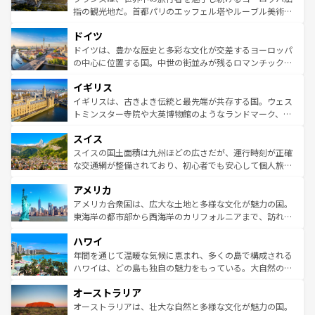
アートに溢れた街角から、地方では古代ローマ遺跡や中世
指の観光地だ。首都パリのエッフェル塔やルーブル美術館
の城塞都市、穏やかなビーチリゾートまで多彩な表情を見
といった象徴的なスポットから、田舎町の古風な美しさま
せる。地方によって風土や気候が異なるスペインはその個
ドイツ
で、幅広い魅力が詰まっている。華麗な宮殿、歴史的な大
性で訪れる人を魅了する。 なお、新着のスペイン情報は
コ
聖堂、美しいビーチ、そして豊かな自然が、訪れる者を心
ドイツは、豊かな歴史と多彩な文化が交差するヨーロッパ
ンテンツ一覧
を参照してほしい。
から魅了する。また、フランスは美食の国としても知ら
の中心に位置する国。中世の街並みが残るロマンチック街
れ、フランス料理はユネスコ無形文化遺産にも登録されて
道から、未来を先取りするようなモダンな都市まで多様な
イギリス
いる。シャンパンの発祥地であるランス、プロヴァンスの
顔を持つこの国は、どこを歩いても飽きることがない。ベ
香り高いラベンダー畑など、多彩な楽しみ方が可能だ。さ
ルリンの文化的活気、バイエルン州のアルプスの絶景、そ
イギリスは、古きよき伝統と最先端が共存する国。ウェス
らに、パリ以外の地域にも魅力が溢れており、どの街角に
してライン川沿いのワイン畑といった風景は必見。ビール
トミンスター寺院や大英博物館のようなランドマーク、歴
も豊かな歴史と文化が息づいている。パリ以外の個性あふ
とソーセージを味わいながら地元の人と過ごす楽しい時間
史ある大学都市、美しい丘陵地帯や牧歌的な風景など、エ
れる地方に足を運ぶとそれぞれで全く異なる文化を体験で
スイス
は、お酒好きな人にはぜひ体験してほしい。 なお、新着の
リアごとに異なる魅力がある。また、優雅なアフタヌーン
きるだろう。 なお、新着のフランス情報は
コンテンツ一覧
ドイツ情報は
コンテンツ一覧
を参照してほしい。
ティー、ビール好きにはたまらない英国パブ、サッカー観
スイスの国土面積は九州ほどの広さだが、運行時刻が正確
を参照してほしい。
戦など、本場だからこそできる体験も豊富。イギリスを旅
な交通網が整備されており、初心者でも安心して個人旅行
して楽しみつくそう。 なお、新着のイギリス情報は
コンテ
を楽しめる。日本同様に時刻表どおりの旅が可能だ。中世
アメリカ
ンツ一覧
を参照してほしい。
の建物がそのまま残る町や、スイスならではのユニークな
博物館もあり、アルプス観光だけでなく町歩きも満喫する
アメリカ合衆国は、広大な土地と多様な文化が魅力の国。
ことができる。国民の所得が高いため物価も高いが、旅行
東海岸の都市部から西海岸のカリフォルニアまで、訪れる
者向けの交通パス提供のサービスもあり、うまく活用すれ
場所ごとに異なる風景と体験が待っている。ニューヨーク
ハワイ
ば市内交通費無料で観光を楽しむこともできる。 なお、新
のような巨大都市は、観光、ショッピング、エンターテイ
着のスイス情報は
コンテンツ一覧
を参照してほしい。
ンメントが詰まった刺激的なスポットだ。一方、アメリカ
年間を通じて温暖な気候に恵まれ、多くの島で構成される
西部には大自然が広がり、グランドキャニオンやイエロー
ハワイは、どの島も独自の魅力をもっている。大自然の神
ストーン国立公園といった絶景が堪能できる。さらに、南
秘を感じたいなら、火山が生み出した壮大な景観を誇るハ
オーストラリア
部のニューオーリンズでは、音楽と美食が融合した独特の
ワイ島は見逃せない。また、定番の観光地といえばオアフ
文化が魅力。旅行者はアメリカの各地域で異なる魅力を楽
島だが、静かな自然を求めるならマウイ島やカウアイ島が
オーストラリアは、壮大な自然と多様な文化が魅力の国。