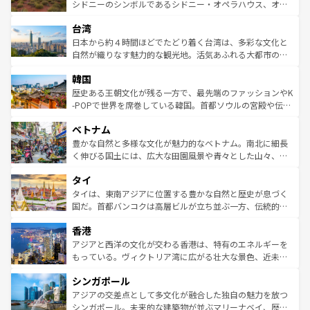
しみながら、その多様性と豊かな歴史を感じることができ
おすすめ。エメラルドグリーンに輝く海をはじめ、豊かな
シドニーのシンボルであるシドニー・オペラハウス、オー
るだろう。車でのロードトリップや列車の旅も、アメリカ
文化や歴史が息づいている。「アロハスピリット」と呼ば
ストラリア東海岸北部に広がる大サンゴ礁地帯グレートバ
ならではの贅沢な旅のスタイルだ。 なお、新着のアメリカ
台湾
れるおもてなしの心で訪れる人々を迎えてくれるハワイの
リアリーフや大陸中央部にそびえるウルル（エアーズロッ
情報は
コンテンツ一覧
を参照してほしい。
人々、おいしいローカルフードやハワイアンミュージッ
ク）、タスマニアの美しい原生林やケアンズの熱帯雨林な
日本から約４時間ほどでたどり着く台湾は、多彩な文化と
ク、伝統的なフラダンスなど、すべてがハワイの魅力を彩
ど、見どころがたくさん。また、カフェやワイン、オージ
自然が織りなす魅力的な観光地。活気あふれる大都市の台
っている。訪れるたびに新しい発見と感動が待っているハ
ービーフなどの食文化も豊かで、美味しいものであふれて
北やノスタルジックな町並みが人気な九份（ジォウフェ
ワイを、存分に味わってほしい。 なお、新着のハワイ情報
韓国
いる。アクティビティも充実しており、サーフィンやダイ
ン）、静ひつな山岳地帯である台湾東部など、都市の喧騒
は
コンテンツ一覧
を参照してほしい。
ビング、ハイキングなど、アウトドア好きにはたまらな
と山間の静けさが共存しており、訪れる人に新しい発見と
歴史ある王朝文化が残る一方で、最先端のファッションやK
い。オーストラリアの多彩な魅力を存分に味わいつくそ
驚きをもたらしてくれる。また、奥深い台湾の食文化も魅
-POPで世界を席巻している韓国。首都ソウルの宮殿や伝統
う。 なお、新着のオーストラリア情報は
コンテンツ一覧
を
力で、夜市などの屋台グルメから高級料理、ヘルシーで美
家屋が並ぶエリアでは韓国の歴史と文化に浸ることがで
参照してほしい。
ベトナム
容にもいいと評判のスイーツなど、バラエティ豊かな料理
き、地方に足を延ばせば四季折々の自然美を楽しむことが
が味わえる。 なお、新着の台湾情報は
コンテンツ一覧
を参
できる。そして、キムチや焼肉、絶品のストリートフード
豊かな自然と多様な文化が魅力的なベトナム。南北に細長
照してほしい。
まで、さまざまな韓国料理が待っている。夜には、韓国な
く伸びる国土には、広大な田園風景や青々とした山々、世
らではのナイトライフも堪能できる。あたたかいホスピタ
界遺産に登録された壮大な自然景観が点在し、都市部では
タイ
リティに包まれながら、韓国の多彩な魅力を心ゆくまで味
急速な発展と共に伝統が息づく。ハノイの古い町並みやホ
わってみてほしい。 なお、新着の韓国情報は
コンテンツ一
ーチミン市のフランス統治時代の建物も、独特の雰囲気を
タイは、東南アジアに位置する豊かな自然と歴史が息づく
覧
を参照してほしい。
醸し出している。また、バラエティの豊かさとおいしさで
国だ。首都バンコクは高層ビルが立ち並ぶ一方、伝統的な
世界中の食通を魅了してやまないベトナム料理も魅力のひ
寺院や市場がいたるところに点在し、古きよき文化と現代
香港
とつ。フォーやバインミー、ベトナムコーヒーなどは、ぜ
の活気が交差している。北部ではチェンマイなどの山岳地
ひ現地で味わいたい。どの地域を訪れてもあたたかい人々
帯で自然と触れ合い、南部ではプーケットやクラビの美し
アジアと西洋の文化が交わる香港は、特有のエネルギーを
が旅行者を迎えてくれるので、きっと忘れられない旅にな
いビーチでリゾート気分を楽しむことができる。タイ料理
もっている。ヴィクトリア湾に広がる壮大な景色、近未来
るはずだ。 なお、新着のベトナム情報は
コンテンツ一覧
を
は世界的に有名で、屋台から高級レストランまで味覚を刺
的なアートスポット、そして歴史と現代が融合した町並
参照してほしい。
シンガポール
激する。気候は一年中温暖で、どの季節にも異なる楽しみ
み、どこを訪れても感動するはず。観光スポットが密集し
が待っている。親しみやすいタイの人々、仏教を中心とし
ており、効率よく見どころを回れるのも魅力。息をのむよ
アジアの交差点として多文化が融合した独自の魅力を放つ
た文化、そして多様な観光資源が、訪れる旅人を魅了し続
うな絶景から文化的な体験まで、香港を存分に楽しみ尽く
シンガポール。未来的な建築物が並ぶマリーナベイ、歴史