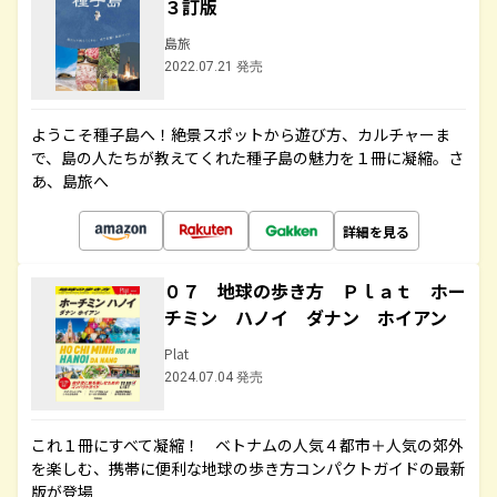
３訂版
島旅
2022.07.21 発売
ようこそ種子島へ！絶景スポットから遊び方、カルチャーま
で、島の人たちが教えてくれた種子島の魅力を１冊に凝縮。さ
あ、島旅へ
詳細を見る
０７ 地球の歩き方 Ｐｌａｔ ホー
チミン ハノイ ダナン ホイアン
Plat
2024.07.04 発売
これ１冊にすべて凝縮！ ベトナムの人気４都市＋人気の郊外
を楽しむ、携帯に便利な地球の歩き方コンパクトガイドの最新
版が登場