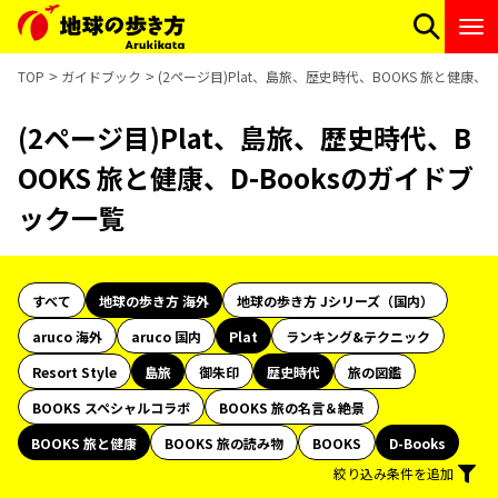
TOP
ガイドブック
(2ページ目)Plat、島旅、歴史時代、BOOKS 旅と健康、
(2ページ目)Plat、島旅、歴史時代、B
OOKS 旅と健康、D-Booksのガイドブ
ック一覧
すべて
地球の歩き方 海外
地球の歩き方 Jシリーズ（国内）
aruco 海外
aruco 国内
Plat
ランキング&テクニック
Resort Style
島旅
御朱印
歴史時代
旅の図鑑
BOOKS スペシャルコラボ
BOOKS 旅の名言＆絶景
BOOKS 旅と健康
BOOKS 旅の読み物
BOOKS
D-Books
絞り込み条件を追加