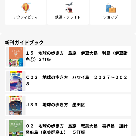
アクティビティ
鉄道・フライト
ショップ
新刊ガイドブック
１５ 地球の歩き方 島旅 伊豆大島 利島（伊豆諸
島①）３訂版
Ｃ０２ 地球の歩き方 ハワイ島 ２０２７～２０２
８
Ｊ３３ 地球の歩き方 墨田区
０２ 地球の歩き方 島旅 奄美大島 喜界島 加計
呂麻島（奄美群島１） ５訂版