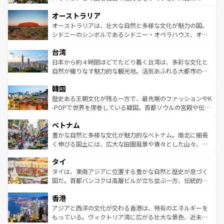
ストーン国立公園といった絶景が堪能できる。さらに、南
秘を感じたいなら、火山が生み出した壮大な景観を誇るハ
オーストラリア
部のニューオーリンズでは、音楽と美食が融合した独特の
ワイ島は見逃せない。また、定番の観光地といえばオアフ
文化が魅力。旅行者はアメリカの各地域で異なる魅力を楽
島だが、静かな自然を求めるならマウイ島やカウアイ島が
オーストラリアは、壮大な自然と多様な文化が魅力の国。
しみながら、その多様性と豊かな歴史を感じることができ
おすすめ。エメラルドグリーンに輝く海をはじめ、豊かな
シドニーのシンボルであるシドニー・オペラハウス、オー
るだろう。車でのロードトリップや列車の旅も、アメリカ
文化や歴史が息づいている。「アロハスピリット」と呼ば
ストラリア東海岸北部に広がる大サンゴ礁地帯グレートバ
ならではの贅沢な旅のスタイルだ。 なお、新着のアメリカ
台湾
れるおもてなしの心で訪れる人々を迎えてくれるハワイの
リアリーフや大陸中央部にそびえるウルル（エアーズロッ
情報は
コンテンツ一覧
を参照してほしい。
人々、おいしいローカルフードやハワイアンミュージッ
ク）、タスマニアの美しい原生林やケアンズの熱帯雨林な
日本から約４時間ほどでたどり着く台湾は、多彩な文化と
ク、伝統的なフラダンスなど、すべてがハワイの魅力を彩
ど、見どころがたくさん。また、カフェやワイン、オージ
自然が織りなす魅力的な観光地。活気あふれる大都市の台
っている。訪れるたびに新しい発見と感動が待っているハ
ービーフなどの食文化も豊かで、美味しいものであふれて
北やノスタルジックな町並みが人気な九份（ジォウフェ
ワイを、存分に味わってほしい。 なお、新着のハワイ情報
韓国
いる。アクティビティも充実しており、サーフィンやダイ
ン）、静ひつな山岳地帯である台湾東部など、都市の喧騒
は
コンテンツ一覧
を参照してほしい。
ビング、ハイキングなど、アウトドア好きにはたまらな
と山間の静けさが共存しており、訪れる人に新しい発見と
歴史ある王朝文化が残る一方で、最先端のファッションやK
い。オーストラリアの多彩な魅力を存分に味わいつくそ
驚きをもたらしてくれる。また、奥深い台湾の食文化も魅
-POPで世界を席巻している韓国。首都ソウルの宮殿や伝統
う。 なお、新着のオーストラリア情報は
コンテンツ一覧
を
力で、夜市などの屋台グルメから高級料理、ヘルシーで美
家屋が並ぶエリアでは韓国の歴史と文化に浸ることがで
参照してほしい。
ベトナム
容にもいいと評判のスイーツなど、バラエティ豊かな料理
き、地方に足を延ばせば四季折々の自然美を楽しむことが
が味わえる。 なお、新着の台湾情報は
コンテンツ一覧
を参
できる。そして、キムチや焼肉、絶品のストリートフード
豊かな自然と多様な文化が魅力的なベトナム。南北に細長
照してほしい。
まで、さまざまな韓国料理が待っている。夜には、韓国な
く伸びる国土には、広大な田園風景や青々とした山々、世
らではのナイトライフも堪能できる。あたたかいホスピタ
界遺産に登録された壮大な自然景観が点在し、都市部では
タイ
リティに包まれながら、韓国の多彩な魅力を心ゆくまで味
急速な発展と共に伝統が息づく。ハノイの古い町並みやホ
わってみてほしい。 なお、新着の韓国情報は
コンテンツ一
ーチミン市のフランス統治時代の建物も、独特の雰囲気を
タイは、東南アジアに位置する豊かな自然と歴史が息づく
覧
を参照してほしい。
醸し出している。また、バラエティの豊かさとおいしさで
国だ。首都バンコクは高層ビルが立ち並ぶ一方、伝統的な
世界中の食通を魅了してやまないベトナム料理も魅力のひ
寺院や市場がいたるところに点在し、古きよき文化と現代
香港
とつ。フォーやバインミー、ベトナムコーヒーなどは、ぜ
の活気が交差している。北部ではチェンマイなどの山岳地
ひ現地で味わいたい。どの地域を訪れてもあたたかい人々
帯で自然と触れ合い、南部ではプーケットやクラビの美し
アジアと西洋の文化が交わる香港は、特有のエネルギーを
が旅行者を迎えてくれるので、きっと忘れられない旅にな
いビーチでリゾート気分を楽しむことができる。タイ料理
もっている。ヴィクトリア湾に広がる壮大な景色、近未来