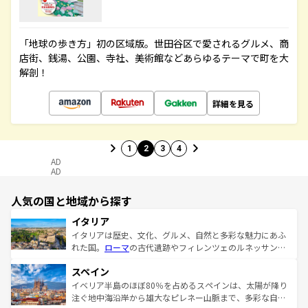
「地球の歩き方」初の区域版。世田谷区で愛されるグルメ、商
店街、銭湯、公園、寺社、美術館などあらゆるテーマで町を大
解剖！
詳細を見る
1
2
3
4
AD
AD
人気の国と地域から探す
イタリア
イタリアは歴史、文化、グルメ、自然と多彩な魅力にあふ
れた国。
ローマ
の古代遺跡やフィレンツェのルネッサンス
美術、ヴェネツィアの運河など、歴史あるスポットはもち
スペイン
ろん、トスカーナの美しい田園風景やアマルフィ海岸の絶
景など、自然景観も見逃せない。観光の合間には、本場の
イベリア半島のほぼ80％を占めるスペインは、太陽が降り
ピザやパスタなど、絶品のイタリア料理を堪能することも
注ぐ地中海沿岸から雄大なピレネー山脈まで、多彩な自然