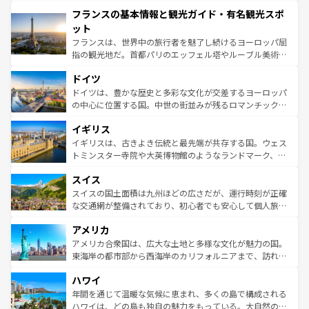
できる。朝目覚めてから夜眠るまで、すべての瞬間を楽し
と文化が詰まったヨーロッパ屈指の旅行先だ。多様な地域
フランスの基本情報と観光ガイド・有名観光スポ
ませてくれるイタリアで、忘れられない旅をしてみよう！
文化が根付くこの国では、情熱的なフラメンコ、熱気あふ
なお、新着のイタリア情報は
コンテンツ一覧
を参照してほ
れる闘牛、そして美味しいタパスが生活の一部となってい
ット
しい。
る。首都マドリードの洗練された雰囲気や、バルセロナの
フランスは、世界中の旅行者を魅了し続けるヨーロッパ屈
アートに溢れた街角から、地方では古代ローマ遺跡や中世
指の観光地だ。首都パリのエッフェル塔やルーブル美術館
の城塞都市、穏やかなビーチリゾートまで多彩な表情を見
といった象徴的なスポットから、田舎町の古風な美しさま
せる。地方によって風土や気候が異なるスペインはその個
ドイツ
で、幅広い魅力が詰まっている。華麗な宮殿、歴史的な大
性で訪れる人を魅了する。 なお、新着のスペイン情報は
コ
聖堂、美しいビーチ、そして豊かな自然が、訪れる者を心
ドイツは、豊かな歴史と多彩な文化が交差するヨーロッパ
ンテンツ一覧
を参照してほしい。
から魅了する。また、フランスは美食の国としても知ら
の中心に位置する国。中世の街並みが残るロマンチック街
れ、フランス料理はユネスコ無形文化遺産にも登録されて
道から、未来を先取りするようなモダンな都市まで多様な
イギリス
いる。シャンパンの発祥地であるランス、プロヴァンスの
顔を持つこの国は、どこを歩いても飽きることがない。ベ
香り高いラベンダー畑など、多彩な楽しみ方が可能だ。さ
ルリンの文化的活気、バイエルン州のアルプスの絶景、そ
イギリスは、古きよき伝統と最先端が共存する国。ウェス
らに、パリ以外の地域にも魅力が溢れており、どの街角に
してライン川沿いのワイン畑といった風景は必見。ビール
トミンスター寺院や大英博物館のようなランドマーク、歴
も豊かな歴史と文化が息づいている。パリ以外の個性あふ
とソーセージを味わいながら地元の人と過ごす楽しい時間
史ある大学都市、美しい丘陵地帯や牧歌的な風景など、エ
れる地方に足を運ぶとそれぞれで全く異なる文化を体験で
スイス
は、お酒好きな人にはぜひ体験してほしい。 なお、新着の
リアごとに異なる魅力がある。また、優雅なアフタヌーン
きるだろう。 なお、新着のフランス情報は
コンテンツ一覧
ドイツ情報は
コンテンツ一覧
を参照してほしい。
ティー、ビール好きにはたまらない英国パブ、サッカー観
スイスの国土面積は九州ほどの広さだが、運行時刻が正確
を参照してほしい。
戦など、本場だからこそできる体験も豊富。イギリスを旅
な交通網が整備されており、初心者でも安心して個人旅行
して楽しみつくそう。 なお、新着のイギリス情報は
コンテ
を楽しめる。日本同様に時刻表どおりの旅が可能だ。中世
アメリカ
ンツ一覧
を参照してほしい。
の建物がそのまま残る町や、スイスならではのユニークな
博物館もあり、アルプス観光だけでなく町歩きも満喫する
アメリカ合衆国は、広大な土地と多様な文化が魅力の国。
ことができる。国民の所得が高いため物価も高いが、旅行
東海岸の都市部から西海岸のカリフォルニアまで、訪れる
者向けの交通パス提供のサービスもあり、うまく活用すれ
場所ごとに異なる風景と体験が待っている。ニューヨーク
ハワイ
ば市内交通費無料で観光を楽しむこともできる。 なお、新
のような巨大都市は、観光、ショッピング、エンターテイ
着のスイス情報は
コンテンツ一覧
を参照してほしい。
ンメントが詰まった刺激的なスポットだ。一方、アメリカ
年間を通じて温暖な気候に恵まれ、多くの島で構成される
西部には大自然が広がり、グランドキャニオンやイエロー
ハワイは、どの島も独自の魅力をもっている。大自然の神