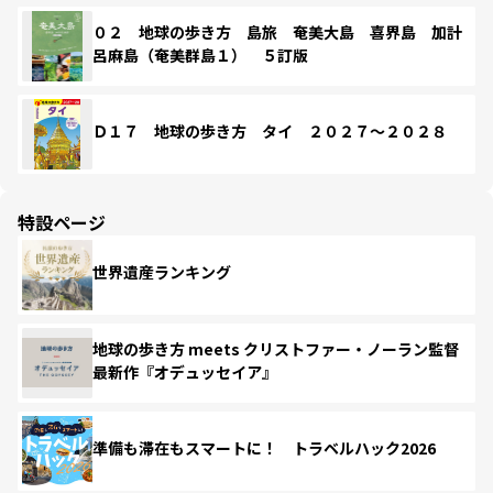
０２ 地球の歩き方 島旅 奄美大島 喜界島 加計
呂麻島（奄美群島１） ５訂版
Ｄ１７ 地球の歩き方 タイ ２０２７～２０２８
特設ページ
世界遺産ランキング
地球の歩き方 meets クリストファー・ノーラン監督
最新作『オデュッセイア』
準備も滞在もスマートに！ トラベルハック2026