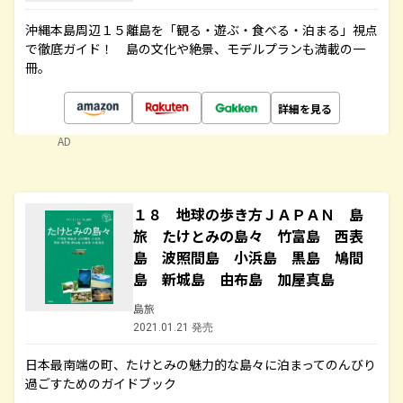
沖縄本島周辺１５離島を「観る・遊ぶ・食べる・泊まる」視点
で徹底ガイド！ 島の文化や絶景、モデルプランも満載の一
冊。
詳細を見る
AD
１８ 地球の歩き方ＪＡＰＡＮ 島
旅 たけとみの島々 竹富島 西表
島 波照間島 小浜島 黒島 鳩間
島 新城島 由布島 加屋真島
島旅
2021.01.21 発売
日本最南端の町、たけとみの魅力的な島々に泊まってのんびり
過ごすためのガイドブック