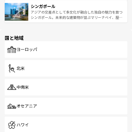
るはずだ。 なお、新着のベトナム情報は
コンテンツ一覧
を
は世界的に有名で、屋台から高級レストランまで味覚を刺
的なアートスポット、そして歴史と現代が融合した町並
参照してほしい。
シンガポール
激する。気候は一年中温暖で、どの季節にも異なる楽しみ
み、どこを訪れても感動するはず。観光スポットが密集し
が待っている。親しみやすいタイの人々、仏教を中心とし
ており、効率よく見どころを回れるのも魅力。息をのむよ
アジアの交差点として多文化が融合した独自の魅力を放つ
た文化、そして多様な観光資源が、訪れる旅人を魅了し続
うな絶景から文化的な体験まで、香港を存分に楽しみ尽く
シンガポール。未来的な建築物が並ぶマリーナベイ、歴史
ける。 なお、新着のタイ情報は
コンテンツ一覧
を参照して
そう。 なお、新着の香港情報は
コンテンツ一覧
を参照して
と伝統を感じられるエスニックタウン、多数の緑豊かな公
ほしい。
ほしい。
園や自然保護区など、自然が調和した近代的な景観と文化
の多様性あふれるカラフルな町は、どこを歩いても新しい
国と地域
発見がある。さらに、治安のよさや充実した公共交通機関
も、旅行者にとっては魅力的なポイント。グルメも豊富
で、ホーカーズは地元の風情を楽しめる外せないスポット
ヨーロッパ
だ。訪れる人を飽きさせないシンガポールで、多様な魅力
を体感しよう。 なお、新着のシンガポール情報は
コンテン
ツ一覧
を参照してほしい。
北米
中南米
オセアニア
ハワイ