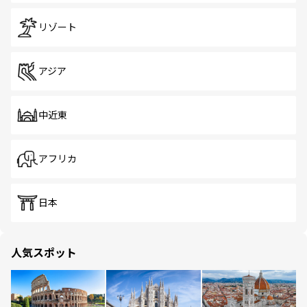
リゾート
アジア
中近東
アフリカ
日本
人気スポット