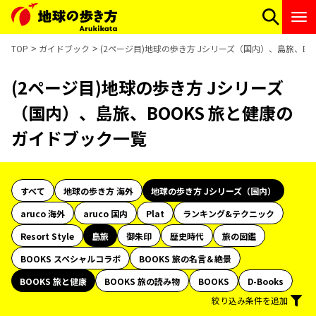
TOP
ガイドブック
(2ページ目)地球の歩き方 Jシリーズ（国内）、島旅、B
(2ページ目)地球の歩き方 Jシリーズ
（国内）、島旅、BOOKS 旅と健康の
ガイドブック一覧
すべて
地球の歩き方 海外
地球の歩き方 Jシリーズ（国内）
aruco 海外
aruco 国内
Plat
ランキング&テクニック
Resort Style
島旅
御朱印
歴史時代
旅の図鑑
BOOKS スペシャルコラボ
BOOKS 旅の名言＆絶景
BOOKS 旅と健康
BOOKS 旅の読み物
BOOKS
D-Books
絞り込み条件を追加