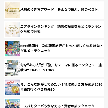
地球の歩き方アワード みんなで選ぶ、旅のベスト。
エアラインランキング 読者の投票をもとにランキン
グ形式で発表
Next韓国旅 次の韓国旅行がもっと楽しくなる 旅先・
グルメ・テクニック
旬な“あの人”が「旅」をテーマに語るインタビュー連
載 MY TRAVEL STORY
今、こんな旅がしてみたい！地球の歩き方が選ぶ2026
年絶対行くべき旅先30
コスパもタイパもかなえる！賢者の旅テクニック