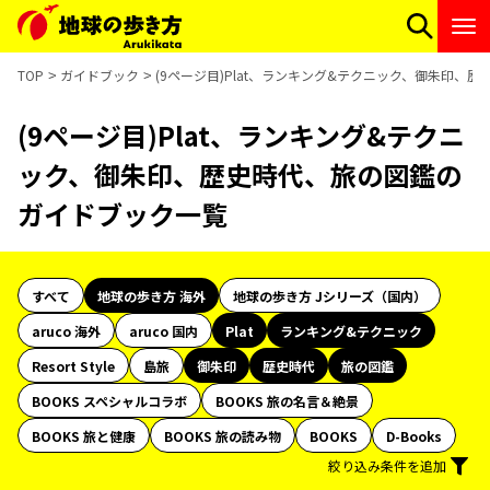
TOP
ガイドブック
(9ページ目)Plat、ランキング&テクニック、御朱印、
(9ページ目)Plat、ランキング&テクニ
ック、御朱印、歴史時代、旅の図鑑の
ガイドブック一覧
すべて
地球の歩き方 海外
地球の歩き方 Jシリーズ（国内）
aruco 海外
aruco 国内
Plat
ランキング&テクニック
Resort Style
島旅
御朱印
歴史時代
旅の図鑑
BOOKS スペシャルコラボ
BOOKS 旅の名言＆絶景
BOOKS 旅と健康
BOOKS 旅の読み物
BOOKS
D-Books
絞り込み条件を追加