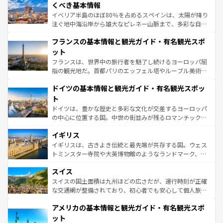
景など、自然景観も見逃せない。観光の合間には、本場の
くべき基本情報
ピザやパスタなど、絶品のイタリア料理を堪能することも
イベリア半島のほぼ80％を占めるスペインは、太陽が降り
できる。朝目覚めてから夜眠るまで、すべての瞬間を楽し
注ぐ地中海沿岸から雄大なピレネー山脈まで、多彩な自然
ませてくれるイタリアで、忘れられない旅をしてみよう！
と文化が詰まったヨーロッパ屈指の旅行先だ。多様な地域
なお、新着のイタリア情報は
コンテンツ一覧
を参照してほ
フランスの基本情報と観光ガイド・有名観光スポ
文化が根付くこの国では、情熱的なフラメンコ、熱気あふ
しい。
れる闘牛、そして美味しいタパスが生活の一部となってい
ット
る。首都マドリードの洗練された雰囲気や、バルセロナの
フランスは、世界中の旅行者を魅了し続けるヨーロッパ屈
アートに溢れた街角から、地方では古代ローマ遺跡や中世
指の観光地だ。首都パリのエッフェル塔やルーブル美術館
の城塞都市、穏やかなビーチリゾートまで多彩な表情を見
といった象徴的なスポットから、田舎町の古風な美しさま
せる。地方によって風土や気候が異なるスペインはその個
ドイツの基本情報と観光ガイド・有名観光スポッ
で、幅広い魅力が詰まっている。華麗な宮殿、歴史的な大
性で訪れる人を魅了する。 なお、新着のスペイン情報は
コ
聖堂、美しいビーチ、そして豊かな自然が、訪れる者を心
ト
ンテンツ一覧
を参照してほしい。
から魅了する。また、フランスは美食の国としても知ら
ドイツは、豊かな歴史と多彩な文化が交差するヨーロッパ
れ、フランス料理はユネスコ無形文化遺産にも登録されて
の中心に位置する国。中世の街並みが残るロマンチック街
いる。シャンパンの発祥地であるランス、プロヴァンスの
道から、未来を先取りするようなモダンな都市まで多様な
香り高いラベンダー畑など、多彩な楽しみ方が可能だ。さ
イギリス
顔を持つこの国は、どこを歩いても飽きることがない。ベ
らに、パリ以外の地域にも魅力が溢れており、どの街角に
ルリンの文化的活気、バイエルン州のアルプスの絶景、そ
イギリスは、古きよき伝統と最先端が共存する国。ウェス
も豊かな歴史と文化が息づいている。パリ以外の個性あふ
してライン川沿いのワイン畑といった風景は必見。ビール
トミンスター寺院や大英博物館のようなランドマーク、歴
れる地方に足を運ぶとそれぞれで全く異なる文化を体験で
とソーセージを味わいながら地元の人と過ごす楽しい時間
史ある大学都市、美しい丘陵地帯や牧歌的な風景など、エ
きるだろう。 なお、新着のフランス情報は
コンテンツ一覧
スイス
は、お酒好きな人にはぜひ体験してほしい。 なお、新着の
リアごとに異なる魅力がある。また、優雅なアフタヌーン
を参照してほしい。
ドイツ情報は
コンテンツ一覧
を参照してほしい。
ティー、ビール好きにはたまらない英国パブ、サッカー観
スイスの国土面積は九州ほどの広さだが、運行時刻が正確
戦など、本場だからこそできる体験も豊富。イギリスを旅
な交通網が整備されており、初心者でも安心して個人旅行
して楽しみつくそう。 なお、新着のイギリス情報は
コンテ
を楽しめる。日本同様に時刻表どおりの旅が可能だ。中世
アメリカの基本情報と観光ガイド・有名観光スポ
ンツ一覧
を参照してほしい。
の建物がそのまま残る町や、スイスならではのユニークな
博物館もあり、アルプス観光だけでなく町歩きも満喫する
ット