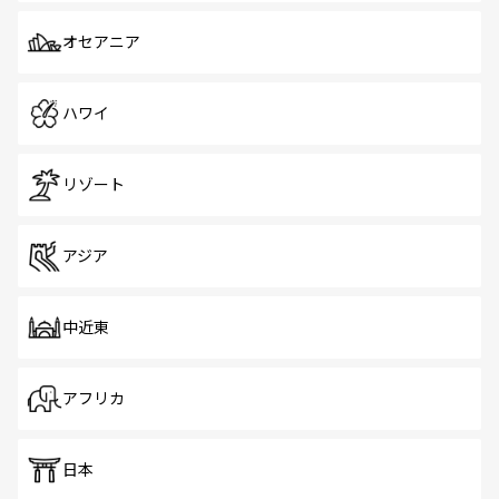
オセアニア
ハワイ
リゾート
アジア
中近東
アフリカ
日本