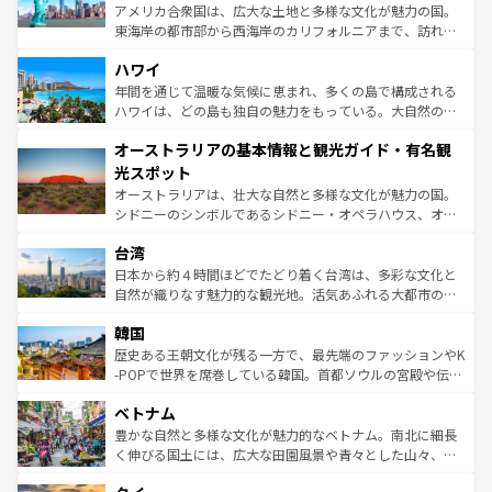
ことができる。国民の所得が高いため物価も高いが、旅行
アメリカ合衆国は、広大な土地と多様な文化が魅力の国。
者向けの交通パス提供のサービスもあり、うまく活用すれ
東海岸の都市部から西海岸のカリフォルニアまで、訪れる
ば市内交通費無料で観光を楽しむこともできる。 なお、新
場所ごとに異なる風景と体験が待っている。ニューヨーク
着のスイス情報は
コンテンツ一覧
を参照してほしい。
ハワイ
のような巨大都市は、観光、ショッピング、エンターテイ
ンメントが詰まった刺激的なスポットだ。一方、アメリカ
年間を通じて温暖な気候に恵まれ、多くの島で構成される
西部には大自然が広がり、グランドキャニオンやイエロー
ハワイは、どの島も独自の魅力をもっている。大自然の神
ストーン国立公園といった絶景が堪能できる。さらに、南
秘を感じたいなら、火山が生み出した壮大な景観を誇るハ
オーストラリアの基本情報と観光ガイド・有名観
部のニューオーリンズでは、音楽と美食が融合した独特の
ワイ島は見逃せない。また、定番の観光地といえばオアフ
文化が魅力。旅行者はアメリカの各地域で異なる魅力を楽
島だが、静かな自然を求めるならマウイ島やカウアイ島が
光スポット
しみながら、その多様性と豊かな歴史を感じることができ
おすすめ。エメラルドグリーンに輝く海をはじめ、豊かな
オーストラリアは、壮大な自然と多様な文化が魅力の国。
るだろう。車でのロードトリップや列車の旅も、アメリカ
文化や歴史が息づいている。「アロハスピリット」と呼ば
シドニーのシンボルであるシドニー・オペラハウス、オー
ならではの贅沢な旅のスタイルだ。 なお、新着のアメリカ
れるおもてなしの心で訪れる人々を迎えてくれるハワイの
ストラリア東海岸北部に広がる大サンゴ礁地帯グレートバ
情報は
コンテンツ一覧
を参照してほしい。
人々、おいしいローカルフードやハワイアンミュージッ
台湾
リアリーフや大陸中央部にそびえるウルル（エアーズロッ
ク、伝統的なフラダンスなど、すべてがハワイの魅力を彩
ク）、タスマニアの美しい原生林やケアンズの熱帯雨林な
日本から約４時間ほどでたどり着く台湾は、多彩な文化と
っている。訪れるたびに新しい発見と感動が待っているハ
ど、見どころがたくさん。また、カフェやワイン、オージ
自然が織りなす魅力的な観光地。活気あふれる大都市の台
ワイを、存分に味わってほしい。 なお、新着のハワイ情報
ービーフなどの食文化も豊かで、美味しいものであふれて
北やノスタルジックな町並みが人気な九份（ジォウフェ
は
コンテンツ一覧
を参照してほしい。
韓国
いる。アクティビティも充実しており、サーフィンやダイ
ン）、静ひつな山岳地帯である台湾東部など、都市の喧騒
ビング、ハイキングなど、アウトドア好きにはたまらな
と山間の静けさが共存しており、訪れる人に新しい発見と
歴史ある王朝文化が残る一方で、最先端のファッションやK
い。オーストラリアの多彩な魅力を存分に味わいつくそ
驚きをもたらしてくれる。また、奥深い台湾の食文化も魅
-POPで世界を席巻している韓国。首都ソウルの宮殿や伝統
う。 なお、新着のオーストラリア情報は
コンテンツ一覧
を
力で、夜市などの屋台グルメから高級料理、ヘルシーで美
家屋が並ぶエリアでは韓国の歴史と文化に浸ることがで
参照してほしい。
ベトナム
容にもいいと評判のスイーツなど、バラエティ豊かな料理
き、地方に足を延ばせば四季折々の自然美を楽しむことが
が味わえる。 なお、新着の台湾情報は
コンテンツ一覧
を参
できる。そして、キムチや焼肉、絶品のストリートフード
豊かな自然と多様な文化が魅力的なベトナム。南北に細長
照してほしい。
まで、さまざまな韓国料理が待っている。夜には、韓国な
く伸びる国土には、広大な田園風景や青々とした山々、世
らではのナイトライフも堪能できる。あたたかいホスピタ
界遺産に登録された壮大な自然景観が点在し、都市部では