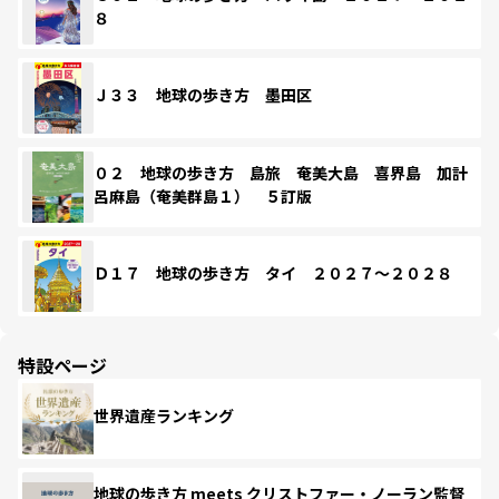
８
Ｊ３３ 地球の歩き方 墨田区
０２ 地球の歩き方 島旅 奄美大島 喜界島 加計
呂麻島（奄美群島１） ５訂版
Ｄ１７ 地球の歩き方 タイ ２０２７～２０２８
特設ページ
世界遺産ランキング
地球の歩き方 meets クリストファー・ノーラン監督