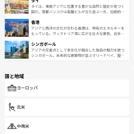
タイ
リティに包まれながら、韓国の多彩な魅力を心ゆくまで味
急速な発展と共に伝統が息づく。ハノイの古い町並みやホ
わってみてほしい。 なお、新着の韓国情報は
コンテンツ一
ーチミン市のフランス統治時代の建物も、独特の雰囲気を
タイは、東南アジアに位置する豊かな自然と歴史が息づく
覧
を参照してほしい。
醸し出している。また、バラエティの豊かさとおいしさで
国だ。首都バンコクは高層ビルが立ち並ぶ一方、伝統的な
世界中の食通を魅了してやまないベトナム料理も魅力のひ
寺院や市場がいたるところに点在し、古きよき文化と現代
香港
とつ。フォーやバインミー、ベトナムコーヒーなどは、ぜ
の活気が交差している。北部ではチェンマイなどの山岳地
ひ現地で味わいたい。どの地域を訪れてもあたたかい人々
帯で自然と触れ合い、南部ではプーケットやクラビの美し
アジアと西洋の文化が交わる香港は、特有のエネルギーを
が旅行者を迎えてくれるので、きっと忘れられない旅にな
いビーチでリゾート気分を楽しむことができる。タイ料理
もっている。ヴィクトリア湾に広がる壮大な景色、近未来
るはずだ。 なお、新着のベトナム情報は
コンテンツ一覧
を
は世界的に有名で、屋台から高級レストランまで味覚を刺
的なアートスポット、そして歴史と現代が融合した町並
参照してほしい。
シンガポール
激する。気候は一年中温暖で、どの季節にも異なる楽しみ
み、どこを訪れても感動するはず。観光スポットが密集し
が待っている。親しみやすいタイの人々、仏教を中心とし
ており、効率よく見どころを回れるのも魅力。息をのむよ
アジアの交差点として多文化が融合した独自の魅力を放つ
た文化、そして多様な観光資源が、訪れる旅人を魅了し続
うな絶景から文化的な体験まで、香港を存分に楽しみ尽く
シンガポール。未来的な建築物が並ぶマリーナベイ、歴史
ける。 なお、新着のタイ情報は
コンテンツ一覧
を参照して
そう。 なお、新着の香港情報は
コンテンツ一覧
を参照して
と伝統を感じられるエスニックタウン、多数の緑豊かな公
ほしい。
ほしい。
園や自然保護区など、自然が調和した近代的な景観と文化
の多様性あふれるカラフルな町は、どこを歩いても新しい
国と地域
発見がある。さらに、治安のよさや充実した公共交通機関
も、旅行者にとっては魅力的なポイント。グルメも豊富
で、ホーカーズは地元の風情を楽しめる外せないスポット
ヨーロッパ
だ。訪れる人を飽きさせないシンガポールで、多様な魅力
を体感しよう。 なお、新着のシンガポール情報は
コンテン
ツ一覧
を参照してほしい。
北米
中南米