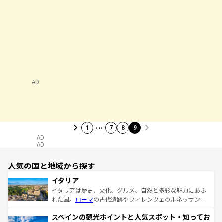
AD
…
1
7
8
9
AD
AD
人気の国と地域から探す
イタリア
イタリアは歴史、文化、グルメ、自然と多彩な魅力にあふ
れた国。
ローマ
の古代遺跡やフィレンツェのルネッサンス
美術、ヴェネツィアの運河など、歴史あるスポットはもち
スペインの観光ポイントと人気スポット・知ってお
ろん、トスカーナの美しい田園風景やアマルフィ海岸の絶