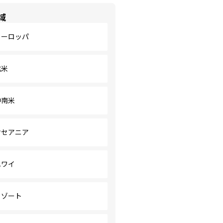
域
ヨーロッパ
北米
中南米
オセアニア
ハワイ
リゾート