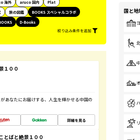
co 海外
aruco 国内
Plat
国と地
代
旅の図鑑
BOOKS スペシャルコラボ
BOOKS
D-Books
絞り込み条件を追加
景１００
」があなたにお届けする、人生を輝かせる中国の
詳細を見る
ことばと絶景１００