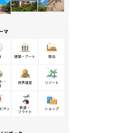
ーマ
食
建築・アート
宿泊
ト・
世界遺産
リゾート
戦
鉄道・
ビティ
ショップ
フライト