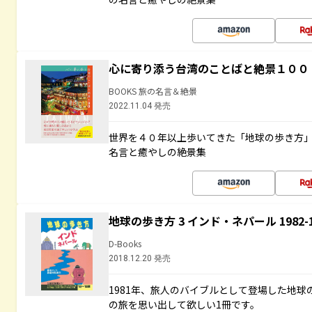
心に寄り添う台湾のことばと絶景１００
BOOKS 旅の名言＆絶景
2022.11.04 発売
世界を４０年以上歩いてきた「地球の歩き方
名言と癒やしの絶景集
地球の歩き方 3 インド・ネパール 1982
D-Books
2018.12.20 発売
1981年、旅人のバイブルとして登場した地
の旅を思い出して欲しい1冊です。