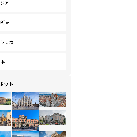
アジア
中近東
アフリカ
日本
ポット