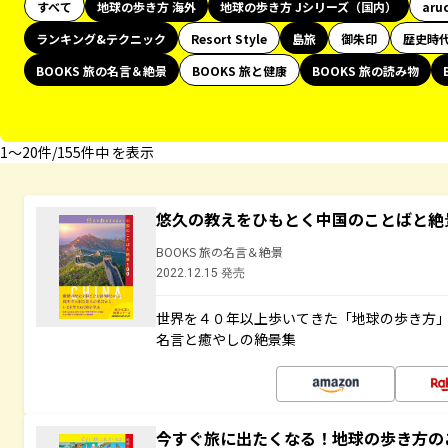
すべて
地球の歩き方 海外
地球の歩き方 Jシリーズ（国内）
aru
ランキング&テクニック
Resort Style
島旅
御朱印
歴史時
BOOKS 旅の名言＆絶景
BOOKS 旅と健康
BOOKS 旅の読み物
1〜20件/155件中 を表示
悠久の教えをひもとく中国のことばと絶
BOOKS 旅の名言＆絶景
2022.12.15 発売
世界を４０年以上歩いてきた「地球の歩き方
名言と癒やしの絶景集
今すぐ旅に出たくなる！地球の歩き方の