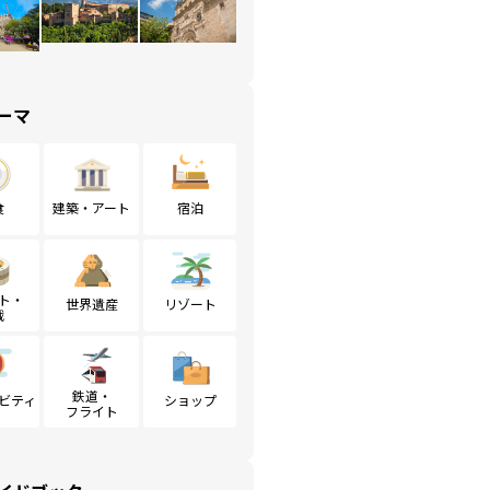
ーマ
食
建築・アート
宿泊
ト・
世界遺産
リゾート
戦
鉄道・
ビティ
ショップ
フライト