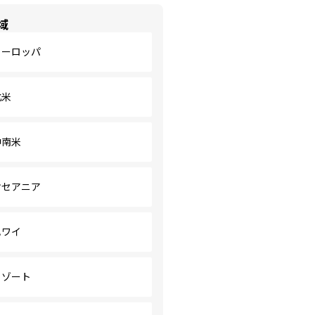
域
ヨーロッパ
北米
中南米
オセアニア
ハワイ
リゾート