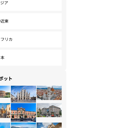
アジア
中近東
アフリカ
日本
ポット