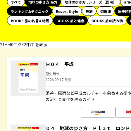
すべて
地球の歩き方 海外
地球の歩き方 Jシリーズ（国内）
aru
ランキング&テクニック
Resort Style
島旅
御朱印
歴史時
BOOKS 旅の名言＆絶景
BOOKS 旅と健康
BOOKS 旅の読み物
21〜40件/232件中 を表示
Ｈ０４ 平成
歴史時代
2026.09.17 発売
渋谷・原宿など平成カルチャーを象徴する街
の流行と文化を巡るガイド。
０４ 地球の歩き方 Ｐｌａｔ ロンド