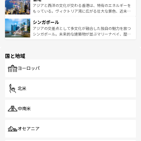
ひ現地で味わいたい。どの地域を訪れてもあたたかい人々
帯で自然と触れ合い、南部ではプーケットやクラビの美し
アジアと西洋の文化が交わる香港は、特有のエネルギーを
が旅行者を迎えてくれるので、きっと忘れられない旅にな
いビーチでリゾート気分を楽しむことができる。タイ料理
もっている。ヴィクトリア湾に広がる壮大な景色、近未来
るはずだ。 なお、新着のベトナム情報は
コンテンツ一覧
を
は世界的に有名で、屋台から高級レストランまで味覚を刺
的なアートスポット、そして歴史と現代が融合した町並
参照してほしい。
シンガポール
激する。気候は一年中温暖で、どの季節にも異なる楽しみ
み、どこを訪れても感動するはず。観光スポットが密集し
が待っている。親しみやすいタイの人々、仏教を中心とし
ており、効率よく見どころを回れるのも魅力。息をのむよ
アジアの交差点として多文化が融合した独自の魅力を放つ
た文化、そして多様な観光資源が、訪れる旅人を魅了し続
うな絶景から文化的な体験まで、香港を存分に楽しみ尽く
シンガポール。未来的な建築物が並ぶマリーナベイ、歴史
ける。 なお、新着のタイ情報は
コンテンツ一覧
を参照して
そう。 なお、新着の香港情報は
コンテンツ一覧
を参照して
と伝統を感じられるエスニックタウン、多数の緑豊かな公
ほしい。
ほしい。
園や自然保護区など、自然が調和した近代的な景観と文化
の多様性あふれるカラフルな町は、どこを歩いても新しい
国と地域
発見がある。さらに、治安のよさや充実した公共交通機関
も、旅行者にとっては魅力的なポイント。グルメも豊富
で、ホーカーズは地元の風情を楽しめる外せないスポット
ヨーロッパ
だ。訪れる人を飽きさせないシンガポールで、多様な魅力
を体感しよう。 なお、新着のシンガポール情報は
コンテン
ツ一覧
を参照してほしい。
北米
中南米
オセアニア