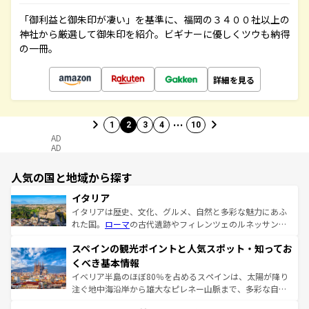
「御利益と御朱印が凄い」を基準に、福岡の３４００社以上の
神社から厳選して御朱印を紹介。ビギナーに優しくツウも納得
の一冊。
詳細を見る
…
1
2
3
4
10
AD
AD
人気の国と地域から探す
イタリア
イタリアは歴史、文化、グルメ、自然と多彩な魅力にあふ
れた国。
ローマ
の古代遺跡やフィレンツェのルネッサンス
美術、ヴェネツィアの運河など、歴史あるスポットはもち
スペインの観光ポイントと人気スポット・知ってお
ろん、トスカーナの美しい田園風景やアマルフィ海岸の絶
景など、自然景観も見逃せない。観光の合間には、本場の
くべき基本情報
ピザやパスタなど、絶品のイタリア料理を堪能することも
イベリア半島のほぼ80％を占めるスペインは、太陽が降り
できる。朝目覚めてから夜眠るまで、すべての瞬間を楽し
注ぐ地中海沿岸から雄大なピレネー山脈まで、多彩な自然
ませてくれるイタリアで、忘れられない旅をしてみよう！
と文化が詰まったヨーロッパ屈指の旅行先だ。多様な地域