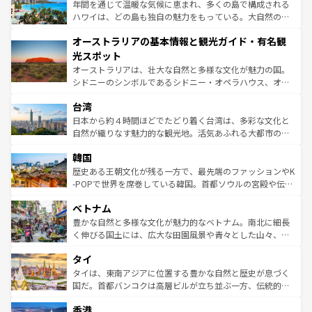
ンメントが詰まった刺激的なスポットだ。一方、アメリカ
年間を通じて温暖な気候に恵まれ、多くの島で構成される
西部には大自然が広がり、グランドキャニオンやイエロー
ハワイは、どの島も独自の魅力をもっている。大自然の神
ストーン国立公園といった絶景が堪能できる。さらに、南
秘を感じたいなら、火山が生み出した壮大な景観を誇るハ
オーストラリアの基本情報と観光ガイド・有名観
部のニューオーリンズでは、音楽と美食が融合した独特の
ワイ島は見逃せない。また、定番の観光地といえばオアフ
文化が魅力。旅行者はアメリカの各地域で異なる魅力を楽
島だが、静かな自然を求めるならマウイ島やカウアイ島が
光スポット
しみながら、その多様性と豊かな歴史を感じることができ
おすすめ。エメラルドグリーンに輝く海をはじめ、豊かな
オーストラリアは、壮大な自然と多様な文化が魅力の国。
るだろう。車でのロードトリップや列車の旅も、アメリカ
文化や歴史が息づいている。「アロハスピリット」と呼ば
シドニーのシンボルであるシドニー・オペラハウス、オー
ならではの贅沢な旅のスタイルだ。 なお、新着のアメリカ
れるおもてなしの心で訪れる人々を迎えてくれるハワイの
ストラリア東海岸北部に広がる大サンゴ礁地帯グレートバ
情報は
コンテンツ一覧
を参照してほしい。
人々、おいしいローカルフードやハワイアンミュージッ
台湾
リアリーフや大陸中央部にそびえるウルル（エアーズロッ
ク、伝統的なフラダンスなど、すべてがハワイの魅力を彩
ク）、タスマニアの美しい原生林やケアンズの熱帯雨林な
日本から約４時間ほどでたどり着く台湾は、多彩な文化と
っている。訪れるたびに新しい発見と感動が待っているハ
ど、見どころがたくさん。また、カフェやワイン、オージ
自然が織りなす魅力的な観光地。活気あふれる大都市の台
ワイを、存分に味わってほしい。 なお、新着のハワイ情報
ービーフなどの食文化も豊かで、美味しいものであふれて
北やノスタルジックな町並みが人気な九份（ジォウフェ
は
コンテンツ一覧
を参照してほしい。
韓国
いる。アクティビティも充実しており、サーフィンやダイ
ン）、静ひつな山岳地帯である台湾東部など、都市の喧騒
ビング、ハイキングなど、アウトドア好きにはたまらな
と山間の静けさが共存しており、訪れる人に新しい発見と
歴史ある王朝文化が残る一方で、最先端のファッションやK
い。オーストラリアの多彩な魅力を存分に味わいつくそ
驚きをもたらしてくれる。また、奥深い台湾の食文化も魅
-POPで世界を席巻している韓国。首都ソウルの宮殿や伝統
う。 なお、新着のオーストラリア情報は
コンテンツ一覧
を
力で、夜市などの屋台グルメから高級料理、ヘルシーで美
家屋が並ぶエリアでは韓国の歴史と文化に浸ることがで
参照してほしい。
ベトナム
容にもいいと評判のスイーツなど、バラエティ豊かな料理
き、地方に足を延ばせば四季折々の自然美を楽しむことが
が味わえる。 なお、新着の台湾情報は
コンテンツ一覧
を参
できる。そして、キムチや焼肉、絶品のストリートフード
豊かな自然と多様な文化が魅力的なベトナム。南北に細長
照してほしい。
まで、さまざまな韓国料理が待っている。夜には、韓国な
く伸びる国土には、広大な田園風景や青々とした山々、世
らではのナイトライフも堪能できる。あたたかいホスピタ
界遺産に登録された壮大な自然景観が点在し、都市部では
タイ
リティに包まれながら、韓国の多彩な魅力を心ゆくまで味
急速な発展と共に伝統が息づく。ハノイの古い町並みやホ
わってみてほしい。 なお、新着の韓国情報は
コンテンツ一
ーチミン市のフランス統治時代の建物も、独特の雰囲気を
タイは、東南アジアに位置する豊かな自然と歴史が息づく
覧
を参照してほしい。
醸し出している。また、バラエティの豊かさとおいしさで
国だ。首都バンコクは高層ビルが立ち並ぶ一方、伝統的な
世界中の食通を魅了してやまないベトナム料理も魅力のひ
寺院や市場がいたるところに点在し、古きよき文化と現代
香港
とつ。フォーやバインミー、ベトナムコーヒーなどは、ぜ
の活気が交差している。北部ではチェンマイなどの山岳地