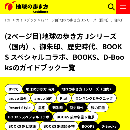
TOP
ガイドブック
(2ページ目)地球の歩き方 Jシリーズ（国内）、御朱印、歴
(2ページ目)地球の歩き方 Jシリーズ
（国内）、御朱印、歴史時代、BOOK
S スペシャルコラボ、BOOKS、D-Boo
ksのガイドブック一覧
すべて
地球の歩き方 海外
地球の歩き方 Jシリーズ（国内）
aruco 海外
aruco 国内
Plat
ランキング&テクニック
Resort Style
島旅
御朱印
歴史時代
旅の図鑑
BOOKS スペシャルコラボ
BOOKS 旅の名言＆絶景
BOOKS 旅と健康
BOOKS 旅の読み物
BOOKS
D-Books