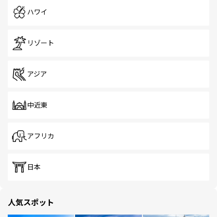
ハワイ
リゾート
アジア
中近東
アフリカ
日本
人気スポット