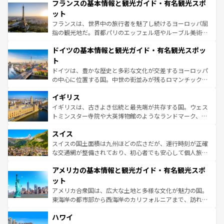
なお、新着のイタリア情報は
コンテンツ一覧
を参照してほ
フランスの基本情報と観光ガイド・有名観光スポ
文化が根付くこの国では、情熱的なフラメンコ、熱気あふ
しい。
れる闘牛、そして美味しいタパスが生活の一部となってい
ット
る。首都マドリードの洗練された雰囲気や、バルセロナの
フランスは、世界中の旅行者を魅了し続けるヨーロッパ屈
アートに溢れた街角から、地方では古代ローマ遺跡や中世
指の観光地だ。首都パリのエッフェル塔やルーブル美術館
の城塞都市、穏やかなビーチリゾートまで多彩な表情を見
といった象徴的なスポットから、田舎町の古風な美しさま
せる。地方によって風土や気候が異なるスペインはその個
ドイツの基本情報と観光ガイド・有名観光スポッ
で、幅広い魅力が詰まっている。華麗な宮殿、歴史的な大
性で訪れる人を魅了する。 なお、新着のスペイン情報は
コ
聖堂、美しいビーチ、そして豊かな自然が、訪れる者を心
ト
ンテンツ一覧
を参照してほしい。
から魅了する。また、フランスは美食の国としても知ら
ドイツは、豊かな歴史と多彩な文化が交差するヨーロッパ
れ、フランス料理はユネスコ無形文化遺産にも登録されて
の中心に位置する国。中世の街並みが残るロマンチック街
いる。シャンパンの発祥地であるランス、プロヴァンスの
道から、未来を先取りするようなモダンな都市まで多様な
香り高いラベンダー畑など、多彩な楽しみ方が可能だ。さ
イギリス
顔を持つこの国は、どこを歩いても飽きることがない。ベ
らに、パリ以外の地域にも魅力が溢れており、どの街角に
ルリンの文化的活気、バイエルン州のアルプスの絶景、そ
イギリスは、古きよき伝統と最先端が共存する国。ウェス
も豊かな歴史と文化が息づいている。パリ以外の個性あふ
してライン川沿いのワイン畑といった風景は必見。ビール
トミンスター寺院や大英博物館のようなランドマーク、歴
れる地方に足を運ぶとそれぞれで全く異なる文化を体験で
とソーセージを味わいながら地元の人と過ごす楽しい時間
史ある大学都市、美しい丘陵地帯や牧歌的な風景など、エ
きるだろう。 なお、新着のフランス情報は
コンテンツ一覧
スイス
は、お酒好きな人にはぜひ体験してほしい。 なお、新着の
リアごとに異なる魅力がある。また、優雅なアフタヌーン
を参照してほしい。
ドイツ情報は
コンテンツ一覧
を参照してほしい。
ティー、ビール好きにはたまらない英国パブ、サッカー観
スイスの国土面積は九州ほどの広さだが、運行時刻が正確
戦など、本場だからこそできる体験も豊富。イギリスを旅
な交通網が整備されており、初心者でも安心して個人旅行
して楽しみつくそう。 なお、新着のイギリス情報は
コンテ
を楽しめる。日本同様に時刻表どおりの旅が可能だ。中世
アメリカの基本情報と観光ガイド・有名観光スポ
ンツ一覧
を参照してほしい。
の建物がそのまま残る町や、スイスならではのユニークな
博物館もあり、アルプス観光だけでなく町歩きも満喫する
ット
ことができる。国民の所得が高いため物価も高いが、旅行
アメリカ合衆国は、広大な土地と多様な文化が魅力の国。
者向けの交通パス提供のサービスもあり、うまく活用すれ
東海岸の都市部から西海岸のカリフォルニアまで、訪れる
ば市内交通費無料で観光を楽しむこともできる。 なお、新
場所ごとに異なる風景と体験が待っている。ニューヨーク
着のスイス情報は
コンテンツ一覧
を参照してほしい。
ハワイ
のような巨大都市は、観光、ショッピング、エンターテイ