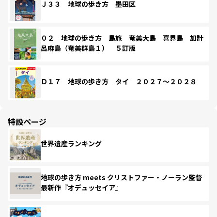
Ｊ３３ 地球の歩き方 墨田区
０２ 地球の歩き方 島旅 奄美大島 喜界島 加計
呂麻島（奄美群島１） ５訂版
Ｄ１７ 地球の歩き方 タイ ２０２７～２０２８
特設ページ
世界遺産ランキング
地球の歩き方 meets クリストファー・ノーラン監督
最新作『オデュッセイア』