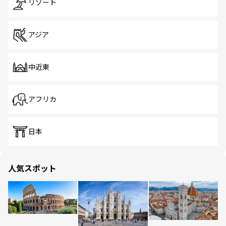
リゾート
アジア
中近東
アフリカ
日本
人気スポット