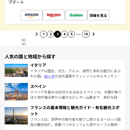
プデート
詳細を見る
…
1
2
3
4
5
10
AD
AD
人気の国と地域から探す
イタリア
イタリアは歴史、文化、グルメ、自然と多彩な魅力にあふ
れた国。
ローマ
の古代遺跡やフィレンツェのルネッサンス
美術、ヴェネツィアの運河など、歴史あるスポットはもち
スペイン
ろん、トスカーナの美しい田園風景やアマルフィ海岸の絶
景など、自然景観も見逃せない。観光の合間には、本場の
イベリア半島のほぼ80％を占めるスペインは、太陽が降り
ピザやパスタなど、絶品のイタリア料理を堪能することも
注ぐ地中海沿岸から雄大なピレネー山脈まで、多彩な自然
できる。朝目覚めてから夜眠るまで、すべての瞬間を楽し
と文化が詰まったヨーロッパ屈指の旅行先だ。多様な地域
フランスの基本情報と観光ガイド・有名観光スポ
ませてくれるイタリアで、忘れられない旅をしてみよう！
文化が根付くこの国では、情熱的なフラメンコ、熱気あふ
なお、新着のイタリア情報は
コンテンツ一覧
を参照してほ
れる闘牛、そして美味しいタパスが生活の一部となってい
ット
しい。
る。首都マドリードの洗練された雰囲気や、バルセロナの
フランスは、世界中の旅行者を魅了し続けるヨーロッパ屈
アートに溢れた街角から、地方では古代ローマ遺跡や中世
指の観光地だ。首都パリのエッフェル塔やルーブル美術館
の城塞都市、穏やかなビーチリゾートまで多彩な表情を見
といった象徴的なスポットから、田舎町の古風な美しさま