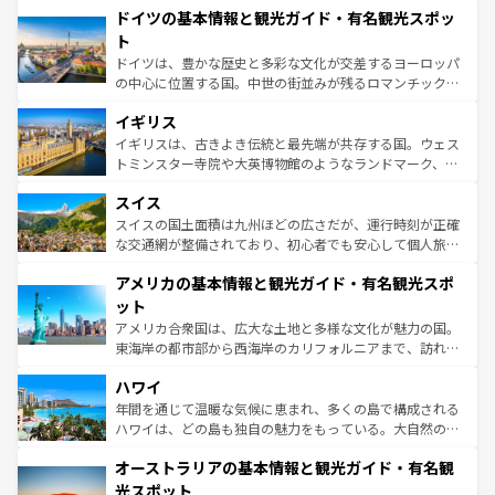
せる。地方によって風土や気候が異なるスペインはその個
ドイツの基本情報と観光ガイド・有名観光スポッ
で、幅広い魅力が詰まっている。華麗な宮殿、歴史的な大
性で訪れる人を魅了する。 なお、新着のスペイン情報は
コ
聖堂、美しいビーチ、そして豊かな自然が、訪れる者を心
ト
ンテンツ一覧
を参照してほしい。
から魅了する。また、フランスは美食の国としても知ら
ドイツは、豊かな歴史と多彩な文化が交差するヨーロッパ
れ、フランス料理はユネスコ無形文化遺産にも登録されて
の中心に位置する国。中世の街並みが残るロマンチック街
いる。シャンパンの発祥地であるランス、プロヴァンスの
道から、未来を先取りするようなモダンな都市まで多様な
香り高いラベンダー畑など、多彩な楽しみ方が可能だ。さ
イギリス
顔を持つこの国は、どこを歩いても飽きることがない。ベ
らに、パリ以外の地域にも魅力が溢れており、どの街角に
ルリンの文化的活気、バイエルン州のアルプスの絶景、そ
イギリスは、古きよき伝統と最先端が共存する国。ウェス
も豊かな歴史と文化が息づいている。パリ以外の個性あふ
してライン川沿いのワイン畑といった風景は必見。ビール
トミンスター寺院や大英博物館のようなランドマーク、歴
れる地方に足を運ぶとそれぞれで全く異なる文化を体験で
とソーセージを味わいながら地元の人と過ごす楽しい時間
史ある大学都市、美しい丘陵地帯や牧歌的な風景など、エ
きるだろう。 なお、新着のフランス情報は
コンテンツ一覧
スイス
は、お酒好きな人にはぜひ体験してほしい。 なお、新着の
リアごとに異なる魅力がある。また、優雅なアフタヌーン
を参照してほしい。
ドイツ情報は
コンテンツ一覧
を参照してほしい。
ティー、ビール好きにはたまらない英国パブ、サッカー観
スイスの国土面積は九州ほどの広さだが、運行時刻が正確
戦など、本場だからこそできる体験も豊富。イギリスを旅
な交通網が整備されており、初心者でも安心して個人旅行
して楽しみつくそう。 なお、新着のイギリス情報は
コンテ
を楽しめる。日本同様に時刻表どおりの旅が可能だ。中世
アメリカの基本情報と観光ガイド・有名観光スポ
ンツ一覧
を参照してほしい。
の建物がそのまま残る町や、スイスならではのユニークな
博物館もあり、アルプス観光だけでなく町歩きも満喫する
ット
ことができる。国民の所得が高いため物価も高いが、旅行
アメリカ合衆国は、広大な土地と多様な文化が魅力の国。
者向けの交通パス提供のサービスもあり、うまく活用すれ
東海岸の都市部から西海岸のカリフォルニアまで、訪れる
ば市内交通費無料で観光を楽しむこともできる。 なお、新
場所ごとに異なる風景と体験が待っている。ニューヨーク
着のスイス情報は
コンテンツ一覧
を参照してほしい。
ハワイ
のような巨大都市は、観光、ショッピング、エンターテイ
ンメントが詰まった刺激的なスポットだ。一方、アメリカ
年間を通じて温暖な気候に恵まれ、多くの島で構成される
西部には大自然が広がり、グランドキャニオンやイエロー
ハワイは、どの島も独自の魅力をもっている。大自然の神
ストーン国立公園といった絶景が堪能できる。さらに、南
秘を感じたいなら、火山が生み出した壮大な景観を誇るハ
オーストラリアの基本情報と観光ガイド・有名観
部のニューオーリンズでは、音楽と美食が融合した独特の
ワイ島は見逃せない。また、定番の観光地といえばオアフ
文化が魅力。旅行者はアメリカの各地域で異なる魅力を楽
島だが、静かな自然を求めるならマウイ島やカウアイ島が
光スポット