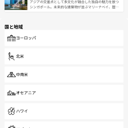
が待っている。親しみやすいタイの人々、仏教を中心とし
ており、効率よく見どころを回れるのも魅力。息をのむよ
アジアの交差点として多文化が融合した独自の魅力を放つ
た文化、そして多様な観光資源が、訪れる旅人を魅了し続
うな絶景から文化的な体験まで、香港を存分に楽しみ尽く
シンガポール。未来的な建築物が並ぶマリーナベイ、歴史
ける。 なお、新着のタイ情報は
コンテンツ一覧
を参照して
そう。 なお、新着の香港情報は
コンテンツ一覧
を参照して
と伝統を感じられるエスニックタウン、多数の緑豊かな公
ほしい。
ほしい。
園や自然保護区など、自然が調和した近代的な景観と文化
の多様性あふれるカラフルな町は、どこを歩いても新しい
国と地域
発見がある。さらに、治安のよさや充実した公共交通機関
も、旅行者にとっては魅力的なポイント。グルメも豊富
で、ホーカーズは地元の風情を楽しめる外せないスポット
ヨーロッパ
だ。訪れる人を飽きさせないシンガポールで、多様な魅力
を体感しよう。 なお、新着のシンガポール情報は
コンテン
ツ一覧
を参照してほしい。
北米
中南米
オセアニア
ハワイ