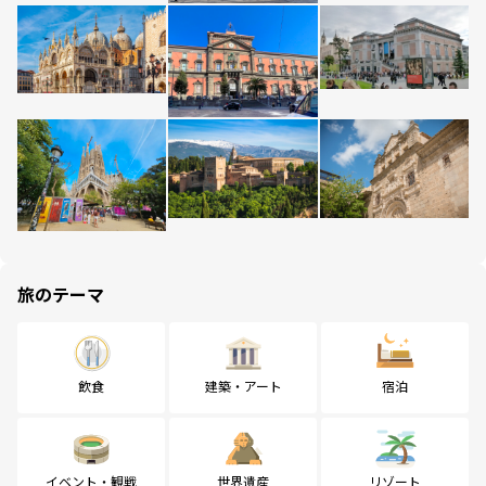
旅のテーマ
飲食
建築・アート
宿泊
イベント・観戦
世界遺産
リゾート