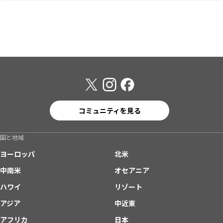
コミュニティを見る
国と地域
ヨーロッパ
北米
中南米
オセアニア
ハワイ
リゾート
アジア
中近東
アフリカ
日本