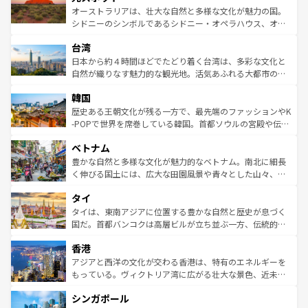
しみながら、その多様性と豊かな歴史を感じることができ
おすすめ。エメラルドグリーンに輝く海をはじめ、豊かな
オーストラリアは、壮大な自然と多様な文化が魅力の国。
るだろう。車でのロードトリップや列車の旅も、アメリカ
文化や歴史が息づいている。「アロハスピリット」と呼ば
シドニーのシンボルであるシドニー・オペラハウス、オー
ならではの贅沢な旅のスタイルだ。 なお、新着のアメリカ
れるおもてなしの心で訪れる人々を迎えてくれるハワイの
ストラリア東海岸北部に広がる大サンゴ礁地帯グレートバ
情報は
コンテンツ一覧
を参照してほしい。
人々、おいしいローカルフードやハワイアンミュージッ
台湾
リアリーフや大陸中央部にそびえるウルル（エアーズロッ
ク、伝統的なフラダンスなど、すべてがハワイの魅力を彩
ク）、タスマニアの美しい原生林やケアンズの熱帯雨林な
日本から約４時間ほどでたどり着く台湾は、多彩な文化と
っている。訪れるたびに新しい発見と感動が待っているハ
ど、見どころがたくさん。また、カフェやワイン、オージ
自然が織りなす魅力的な観光地。活気あふれる大都市の台
ワイを、存分に味わってほしい。 なお、新着のハワイ情報
ービーフなどの食文化も豊かで、美味しいものであふれて
北やノスタルジックな町並みが人気な九份（ジォウフェ
は
コンテンツ一覧
を参照してほしい。
韓国
いる。アクティビティも充実しており、サーフィンやダイ
ン）、静ひつな山岳地帯である台湾東部など、都市の喧騒
ビング、ハイキングなど、アウトドア好きにはたまらな
と山間の静けさが共存しており、訪れる人に新しい発見と
歴史ある王朝文化が残る一方で、最先端のファッションやK
い。オーストラリアの多彩な魅力を存分に味わいつくそ
驚きをもたらしてくれる。また、奥深い台湾の食文化も魅
-POPで世界を席巻している韓国。首都ソウルの宮殿や伝統
う。 なお、新着のオーストラリア情報は
コンテンツ一覧
を
力で、夜市などの屋台グルメから高級料理、ヘルシーで美
家屋が並ぶエリアでは韓国の歴史と文化に浸ることがで
参照してほしい。
ベトナム
容にもいいと評判のスイーツなど、バラエティ豊かな料理
き、地方に足を延ばせば四季折々の自然美を楽しむことが
が味わえる。 なお、新着の台湾情報は
コンテンツ一覧
を参
できる。そして、キムチや焼肉、絶品のストリートフード
豊かな自然と多様な文化が魅力的なベトナム。南北に細長
照してほしい。
まで、さまざまな韓国料理が待っている。夜には、韓国な
く伸びる国土には、広大な田園風景や青々とした山々、世
らではのナイトライフも堪能できる。あたたかいホスピタ
界遺産に登録された壮大な自然景観が点在し、都市部では
タイ
リティに包まれながら、韓国の多彩な魅力を心ゆくまで味
急速な発展と共に伝統が息づく。ハノイの古い町並みやホ
わってみてほしい。 なお、新着の韓国情報は
コンテンツ一
ーチミン市のフランス統治時代の建物も、独特の雰囲気を
タイは、東南アジアに位置する豊かな自然と歴史が息づく
覧
を参照してほしい。
醸し出している。また、バラエティの豊かさとおいしさで
国だ。首都バンコクは高層ビルが立ち並ぶ一方、伝統的な
世界中の食通を魅了してやまないベトナム料理も魅力のひ
寺院や市場がいたるところに点在し、古きよき文化と現代
香港
とつ。フォーやバインミー、ベトナムコーヒーなどは、ぜ
の活気が交差している。北部ではチェンマイなどの山岳地
ひ現地で味わいたい。どの地域を訪れてもあたたかい人々
帯で自然と触れ合い、南部ではプーケットやクラビの美し
アジアと西洋の文化が交わる香港は、特有のエネルギーを
が旅行者を迎えてくれるので、きっと忘れられない旅にな
いビーチでリゾート気分を楽しむことができる。タイ料理
もっている。ヴィクトリア湾に広がる壮大な景色、近未来
るはずだ。 なお、新着のベトナム情報は
コンテンツ一覧
を
は世界的に有名で、屋台から高級レストランまで味覚を刺
的なアートスポット、そして歴史と現代が融合した町並
参照してほしい。
シンガポール
激する。気候は一年中温暖で、どの季節にも異なる楽しみ
み、どこを訪れても感動するはず。観光スポットが密集し