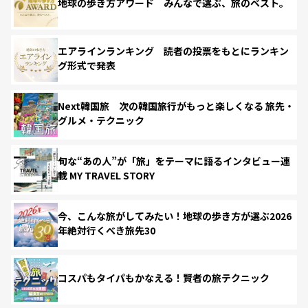
地球の歩き方アワード みんなで選ぶ、旅のベスト。
エアラインランキング 読者の投票をもとにランキン
グ形式で発表
Next韓国旅 次の韓国旅行がもっと楽しくなる 旅先・
グルメ・テクニック
旬な“あの人”が「旅」をテーマに語るインタビュー連
載 MY TRAVEL STORY
今、こんな旅がしてみたい！地球の歩き方が選ぶ2026
年絶対行くべき旅先30
コスパもタイパもかなえる！賢者の旅テクニック