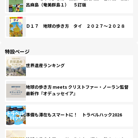
呂麻島（奄美群島１） ５訂版
Ｄ１７ 地球の歩き方 タイ ２０２７～２０２８
特設ページ
世界遺産ランキング
地球の歩き方 meets クリストファー・ノーラン監督
最新作『オデュッセイア』
準備も滞在もスマートに！ トラベルハック2026