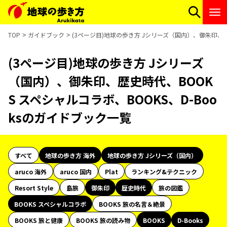
TOP
ガイドブック
(3ページ目)地球の歩き方 Jシリーズ（国内）、御朱印、歴
(3ページ目)地球の歩き方 Jシリーズ
（国内）、御朱印、歴史時代、BOOK
S スペシャルコラボ、BOOKS、D-Boo
ksのガイドブック一覧
すべて
地球の歩き方 海外
地球の歩き方 Jシリーズ（国内）
aruco 海外
aruco 国内
Plat
ランキング&テクニック
Resort Style
島旅
御朱印
歴史時代
旅の図鑑
BOOKS スペシャルコラボ
BOOKS 旅の名言＆絶景
BOOKS 旅と健康
BOOKS 旅の読み物
BOOKS
D-Books