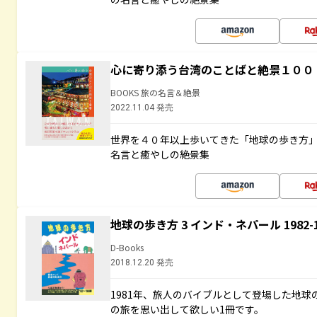
心に寄り添う台湾のことばと絶景１００
BOOKS 旅の名言＆絶景
2022.11.04 発売
世界を４０年以上歩いてきた「地球の歩き方
名言と癒やしの絶景集
地球の歩き方 3 インド・ネパール 1982
D-Books
2018.12.20 発売
1981年、旅人のバイブルとして登場した地
の旅を思い出して欲しい1冊です。