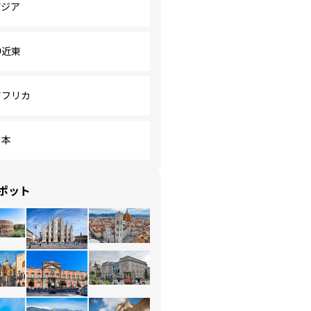
アジア
中近東
アフリカ
日本
ポット