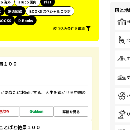
co 海外
aruco 国内
Plat
国と地
代
旅の図鑑
BOOKS スペシャルコラボ
BOOKS
D-Books
絞り込み条件を追加
景１００
」があなたにお届けする、人生を輝かせる中国の
詳細を見る
ことばと絶景１００