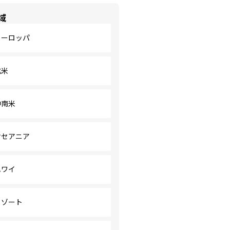
域
ヨーロッパ
北米
中南米
オセアニア
ハワイ
リゾート