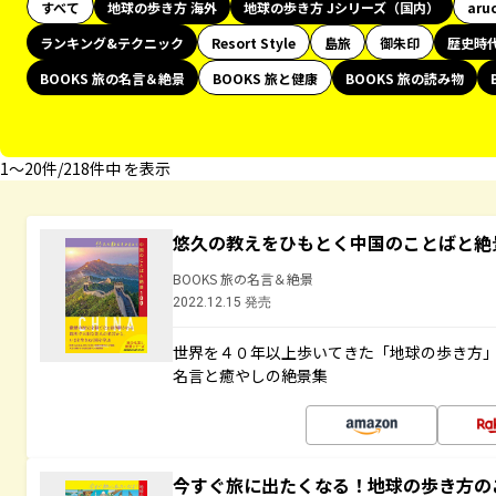
すべて
地球の歩き方 海外
地球の歩き方 Jシリーズ（国内）
aru
ランキング&テクニック
Resort Style
島旅
御朱印
歴史時
BOOKS 旅の名言＆絶景
BOOKS 旅と健康
BOOKS 旅の読み物
1〜20件/218件中 を表示
悠久の教えをひもとく中国のことばと絶
BOOKS 旅の名言＆絶景
2022.12.15 発売
世界を４０年以上歩いてきた「地球の歩き方
名言と癒やしの絶景集
今すぐ旅に出たくなる！地球の歩き方の