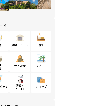
ーマ
食
建築・アート
宿泊
ト・
世界遺産
リゾート
戦
鉄道・
ビティ
ショップ
フライト