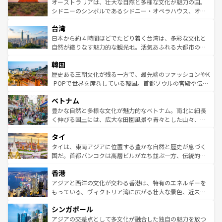
文化が魅力。旅行者はアメリカの各地域で異なる魅力を楽
島だが、静かな自然を求めるならマウイ島やカウアイ島が
オーストラリアは、壮大な自然と多様な文化が魅力の国。
しみながら、その多様性と豊かな歴史を感じることができ
おすすめ。エメラルドグリーンに輝く海をはじめ、豊かな
シドニーのシンボルであるシドニー・オペラハウス、オー
るだろう。車でのロードトリップや列車の旅も、アメリカ
文化や歴史が息づいている。「アロハスピリット」と呼ば
ストラリア東海岸北部に広がる大サンゴ礁地帯グレートバ
ならではの贅沢な旅のスタイルだ。 なお、新着のアメリカ
台湾
れるおもてなしの心で訪れる人々を迎えてくれるハワイの
リアリーフや大陸中央部にそびえるウルル（エアーズロッ
情報は
コンテンツ一覧
を参照してほしい。
人々、おいしいローカルフードやハワイアンミュージッ
ク）、タスマニアの美しい原生林やケアンズの熱帯雨林な
日本から約４時間ほどでたどり着く台湾は、多彩な文化と
ク、伝統的なフラダンスなど、すべてがハワイの魅力を彩
ど、見どころがたくさん。また、カフェやワイン、オージ
自然が織りなす魅力的な観光地。活気あふれる大都市の台
っている。訪れるたびに新しい発見と感動が待っているハ
ービーフなどの食文化も豊かで、美味しいものであふれて
北やノスタルジックな町並みが人気な九份（ジォウフェ
ワイを、存分に味わってほしい。 なお、新着のハワイ情報
韓国
いる。アクティビティも充実しており、サーフィンやダイ
ン）、静ひつな山岳地帯である台湾東部など、都市の喧騒
は
コンテンツ一覧
を参照してほしい。
ビング、ハイキングなど、アウトドア好きにはたまらな
と山間の静けさが共存しており、訪れる人に新しい発見と
歴史ある王朝文化が残る一方で、最先端のファッションやK
い。オーストラリアの多彩な魅力を存分に味わいつくそ
驚きをもたらしてくれる。また、奥深い台湾の食文化も魅
-POPで世界を席巻している韓国。首都ソウルの宮殿や伝統
う。 なお、新着のオーストラリア情報は
コンテンツ一覧
を
力で、夜市などの屋台グルメから高級料理、ヘルシーで美
家屋が並ぶエリアでは韓国の歴史と文化に浸ることがで
参照してほしい。
ベトナム
容にもいいと評判のスイーツなど、バラエティ豊かな料理
き、地方に足を延ばせば四季折々の自然美を楽しむことが
が味わえる。 なお、新着の台湾情報は
コンテンツ一覧
を参
できる。そして、キムチや焼肉、絶品のストリートフード
豊かな自然と多様な文化が魅力的なベトナム。南北に細長
照してほしい。
まで、さまざまな韓国料理が待っている。夜には、韓国な
く伸びる国土には、広大な田園風景や青々とした山々、世
らではのナイトライフも堪能できる。あたたかいホスピタ
界遺産に登録された壮大な自然景観が点在し、都市部では
タイ
リティに包まれながら、韓国の多彩な魅力を心ゆくまで味
急速な発展と共に伝統が息づく。ハノイの古い町並みやホ
わってみてほしい。 なお、新着の韓国情報は
コンテンツ一
ーチミン市のフランス統治時代の建物も、独特の雰囲気を
タイは、東南アジアに位置する豊かな自然と歴史が息づく
覧
を参照してほしい。
醸し出している。また、バラエティの豊かさとおいしさで
国だ。首都バンコクは高層ビルが立ち並ぶ一方、伝統的な
世界中の食通を魅了してやまないベトナム料理も魅力のひ
寺院や市場がいたるところに点在し、古きよき文化と現代
香港
とつ。フォーやバインミー、ベトナムコーヒーなどは、ぜ
の活気が交差している。北部ではチェンマイなどの山岳地
ひ現地で味わいたい。どの地域を訪れてもあたたかい人々
帯で自然と触れ合い、南部ではプーケットやクラビの美し
アジアと西洋の文化が交わる香港は、特有のエネルギーを
が旅行者を迎えてくれるので、きっと忘れられない旅にな
いビーチでリゾート気分を楽しむことができる。タイ料理
もっている。ヴィクトリア湾に広がる壮大な景色、近未来
るはずだ。 なお、新着のベトナム情報は
コンテンツ一覧
を
は世界的に有名で、屋台から高級レストランまで味覚を刺
的なアートスポット、そして歴史と現代が融合した町並
参照してほしい。
シンガポール
激する。気候は一年中温暖で、どの季節にも異なる楽しみ
み、どこを訪れても感動するはず。観光スポットが密集し
が待っている。親しみやすいタイの人々、仏教を中心とし
ており、効率よく見どころを回れるのも魅力。息をのむよ
アジアの交差点として多文化が融合した独自の魅力を放つ