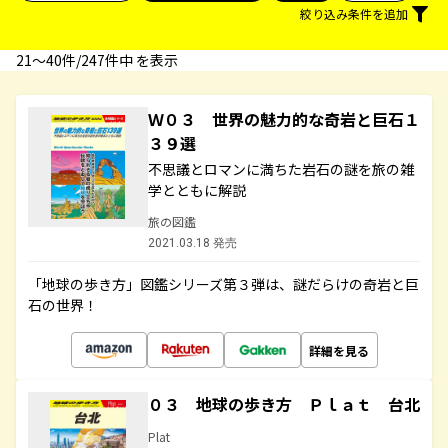
絞り込み条件を追加
21〜40件/247件中 を表示
Ｗ０３ 世界の魅力的な奇岩と巨石１
３９選
不思議とロマンに満ちた岩石の謎を旅の雑
学とともに解説
旅の図鑑
2021.03.18 発売
「地球の歩き方」図鑑シリーズ第３弾は、謎だらけの奇岩と巨
石の世界！
詳細を見る
０３ 地球の歩き方 Ｐｌａｔ 台北
Plat