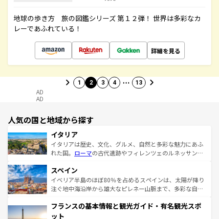
地球の歩き方 旅の図鑑シリーズ 第１２弾！ 世界は多彩なカ
レーであふれている！
詳細を見る
…
1
2
3
4
13
AD
AD
人気の国と地域から探す
イタリア
イタリアは歴史、文化、グルメ、自然と多彩な魅力にあふ
れた国。
ローマ
の古代遺跡やフィレンツェのルネッサンス
美術、ヴェネツィアの運河など、歴史あるスポットはもち
スペイン
ろん、トスカーナの美しい田園風景やアマルフィ海岸の絶
景など、自然景観も見逃せない。観光の合間には、本場の
イベリア半島のほぼ80％を占めるスペインは、太陽が降り
ピザやパスタなど、絶品のイタリア料理を堪能することも
注ぐ地中海沿岸から雄大なピレネー山脈まで、多彩な自然
できる。朝目覚めてから夜眠るまで、すべての瞬間を楽し
と文化が詰まったヨーロッパ屈指の旅行先だ。多様な地域
フランスの基本情報と観光ガイド・有名観光スポ
ませてくれるイタリアで、忘れられない旅をしてみよう！
文化が根付くこの国では、情熱的なフラメンコ、熱気あふ
なお、新着のイタリア情報は
コンテンツ一覧
を参照してほ
れる闘牛、そして美味しいタパスが生活の一部となってい
ット