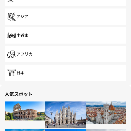
アジア
中近東
アフリカ
日本
人気スポット