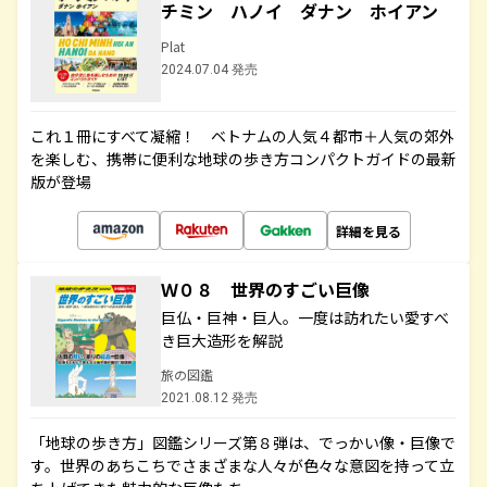
チミン ハノイ ダナン ホイアン
Plat
2024.07.04 発売
これ１冊にすべて凝縮！ ベトナムの人気４都市＋人気の郊外
を楽しむ、携帯に便利な地球の歩き方コンパクトガイドの最新
版が登場
詳細を見る
Ｗ０８ 世界のすごい巨像
巨仏・巨神・巨人。一度は訪れたい愛すべ
き巨大造形を解説
旅の図鑑
2021.08.12 発売
「地球の歩き方」図鑑シリーズ第８弾は、でっかい像・巨像で
す。世界のあちこちでさまざまな人々が色々な意図を持って立