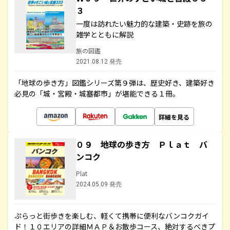
３
一度は訪れたい魅力的な建築・史跡を旅の
雑学とともに解説
旅の図鑑
2021.08.12 発売
「地球の歩き方」図鑑シリーズ第９弾は、歴史好き、建築好き
必見の「城・宮殿・城塞都市」が堪能できる１冊。
詳細を見る
０９ 地球の歩き方 Ｐｌａｔ バ
ンコク
Plat
2024.05.09 発売
ぷらっと街歩きを楽しむ、軽くて携帯に便利なバンコクガイ
ド！１０エリアの詳細ＭＡＰ＆お散歩コース、絶対するべきプ