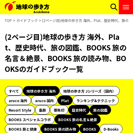
TOP
ガイドブック
(2ページ目)地球の歩き方 海外、Plat、歴史時代、旅の図
(2ページ目)地球の歩き方 海外、Pla
t、歴史時代、旅の図鑑、BOOKS 旅の
名言＆絶景、BOOKS 旅の読み物、BO
OKSのガイドブック一覧
すべて
地球の歩き方 海外
地球の歩き方 Jシリーズ（国内）
aruco 海外
aruco 国内
Plat
ランキング&テクニック
Resort Style
島旅
御朱印
歴史時代
旅の図鑑
BOOKS スペシャルコラボ
BOOKS 旅の名言＆絶景
BOOKS 旅と健康
BOOKS 旅の読み物
BOOKS
D-Books