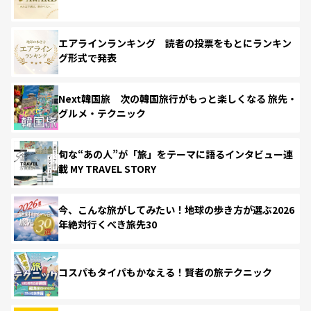
エアラインランキング 読者の投票をもとにランキン
グ形式で発表
Next韓国旅 次の韓国旅行がもっと楽しくなる 旅先・
グルメ・テクニック
旬な“あの人”が「旅」をテーマに語るインタビュー連
載 MY TRAVEL STORY
今、こんな旅がしてみたい！地球の歩き方が選ぶ2026
年絶対行くべき旅先30
コスパもタイパもかなえる！賢者の旅テクニック