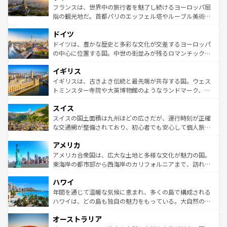
しい。
る。首都マドリードの洗練された雰囲気や、バルセロナの
フランスは、世界中の旅行者を魅了し続けるヨーロッパ屈
アートに溢れた街角から、地方では古代ローマ遺跡や中世
指の観光地だ。首都パリのエッフェル塔やルーブル美術館
の城塞都市、穏やかなビーチリゾートまで多彩な表情を見
といった象徴的なスポットから、田舎町の古風な美しさま
せる。地方によって風土や気候が異なるスペインはその個
ドイツ
で、幅広い魅力が詰まっている。華麗な宮殿、歴史的な大
性で訪れる人を魅了する。 なお、新着のスペイン情報は
コ
聖堂、美しいビーチ、そして豊かな自然が、訪れる者を心
ドイツは、豊かな歴史と多彩な文化が交差するヨーロッパ
ンテンツ一覧
を参照してほしい。
から魅了する。また、フランスは美食の国としても知ら
の中心に位置する国。中世の街並みが残るロマンチック街
れ、フランス料理はユネスコ無形文化遺産にも登録されて
道から、未来を先取りするようなモダンな都市まで多様な
イギリス
いる。シャンパンの発祥地であるランス、プロヴァンスの
顔を持つこの国は、どこを歩いても飽きることがない。ベ
香り高いラベンダー畑など、多彩な楽しみ方が可能だ。さ
ルリンの文化的活気、バイエルン州のアルプスの絶景、そ
イギリスは、古きよき伝統と最先端が共存する国。ウェス
らに、パリ以外の地域にも魅力が溢れており、どの街角に
してライン川沿いのワイン畑といった風景は必見。ビール
トミンスター寺院や大英博物館のようなランドマーク、歴
も豊かな歴史と文化が息づいている。パリ以外の個性あふ
とソーセージを味わいながら地元の人と過ごす楽しい時間
史ある大学都市、美しい丘陵地帯や牧歌的な風景など、エ
れる地方に足を運ぶとそれぞれで全く異なる文化を体験で
スイス
は、お酒好きな人にはぜひ体験してほしい。 なお、新着の
リアごとに異なる魅力がある。また、優雅なアフタヌーン
きるだろう。 なお、新着のフランス情報は
コンテンツ一覧
ドイツ情報は
コンテンツ一覧
を参照してほしい。
ティー、ビール好きにはたまらない英国パブ、サッカー観
スイスの国土面積は九州ほどの広さだが、運行時刻が正確
を参照してほしい。
戦など、本場だからこそできる体験も豊富。イギリスを旅
な交通網が整備されており、初心者でも安心して個人旅行
して楽しみつくそう。 なお、新着のイギリス情報は
コンテ
を楽しめる。日本同様に時刻表どおりの旅が可能だ。中世
アメリカ
ンツ一覧
を参照してほしい。
の建物がそのまま残る町や、スイスならではのユニークな
博物館もあり、アルプス観光だけでなく町歩きも満喫する
アメリカ合衆国は、広大な土地と多様な文化が魅力の国。
ことができる。国民の所得が高いため物価も高いが、旅行
東海岸の都市部から西海岸のカリフォルニアまで、訪れる
者向けの交通パス提供のサービスもあり、うまく活用すれ
場所ごとに異なる風景と体験が待っている。ニューヨーク
ハワイ
ば市内交通費無料で観光を楽しむこともできる。 なお、新
のような巨大都市は、観光、ショッピング、エンターテイ
着のスイス情報は
コンテンツ一覧
を参照してほしい。
ンメントが詰まった刺激的なスポットだ。一方、アメリカ
年間を通じて温暖な気候に恵まれ、多くの島で構成される
西部には大自然が広がり、グランドキャニオンやイエロー
ハワイは、どの島も独自の魅力をもっている。大自然の神
ストーン国立公園といった絶景が堪能できる。さらに、南
秘を感じたいなら、火山が生み出した壮大な景観を誇るハ
オーストラリア
部のニューオーリンズでは、音楽と美食が融合した独特の
ワイ島は見逃せない。また、定番の観光地といえばオアフ