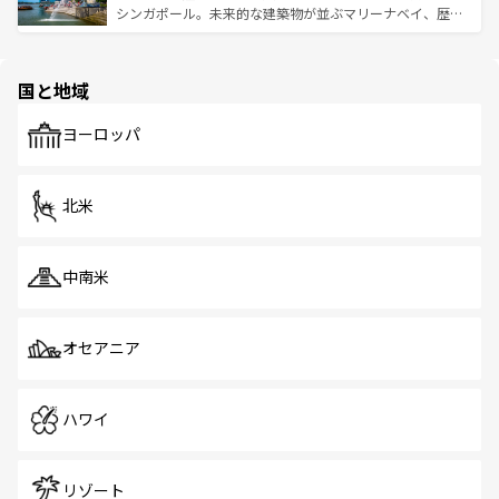
た文化、そして多様な観光資源が、訪れる旅人を魅了し続
うな絶景から文化的な体験まで、香港を存分に楽しみ尽く
シンガポール。未来的な建築物が並ぶマリーナベイ、歴史
ける。 なお、新着のタイ情報は
コンテンツ一覧
を参照して
そう。 なお、新着の香港情報は
コンテンツ一覧
を参照して
と伝統を感じられるエスニックタウン、多数の緑豊かな公
ほしい。
ほしい。
園や自然保護区など、自然が調和した近代的な景観と文化
の多様性あふれるカラフルな町は、どこを歩いても新しい
国と地域
発見がある。さらに、治安のよさや充実した公共交通機関
も、旅行者にとっては魅力的なポイント。グルメも豊富
で、ホーカーズは地元の風情を楽しめる外せないスポット
ヨーロッパ
だ。訪れる人を飽きさせないシンガポールで、多様な魅力
を体感しよう。 なお、新着のシンガポール情報は
コンテン
ツ一覧
を参照してほしい。
北米
中南米
オセアニア
ハワイ
リゾート