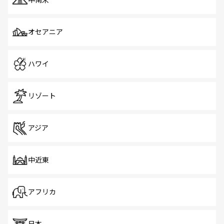
中南米
オセアニア
ハワイ
リゾート
アジア
中近東
アフリカ