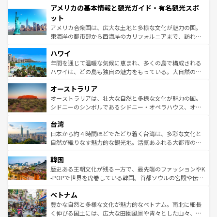
アメリカの基本情報と観光ガイド・有名観光スポ
ンツ一覧
を参照してほしい。
の建物がそのまま残る町や、スイスならではのユニークな
博物館もあり、アルプス観光だけでなく町歩きも満喫する
ット
ことができる。国民の所得が高いため物価も高いが、旅行
アメリカ合衆国は、広大な土地と多様な文化が魅力の国。
者向けの交通パス提供のサービスもあり、うまく活用すれ
東海岸の都市部から西海岸のカリフォルニアまで、訪れる
ば市内交通費無料で観光を楽しむこともできる。 なお、新
場所ごとに異なる風景と体験が待っている。ニューヨーク
着のスイス情報は
コンテンツ一覧
を参照してほしい。
ハワイ
のような巨大都市は、観光、ショッピング、エンターテイ
ンメントが詰まった刺激的なスポットだ。一方、アメリカ
年間を通じて温暖な気候に恵まれ、多くの島で構成される
西部には大自然が広がり、グランドキャニオンやイエロー
ハワイは、どの島も独自の魅力をもっている。大自然の神
ストーン国立公園といった絶景が堪能できる。さらに、南
秘を感じたいなら、火山が生み出した壮大な景観を誇るハ
オーストラリア
部のニューオーリンズでは、音楽と美食が融合した独特の
ワイ島は見逃せない。また、定番の観光地といえばオアフ
文化が魅力。旅行者はアメリカの各地域で異なる魅力を楽
島だが、静かな自然を求めるならマウイ島やカウアイ島が
オーストラリアは、壮大な自然と多様な文化が魅力の国。
しみながら、その多様性と豊かな歴史を感じることができ
おすすめ。エメラルドグリーンに輝く海をはじめ、豊かな
シドニーのシンボルであるシドニー・オペラハウス、オー
るだろう。車でのロードトリップや列車の旅も、アメリカ
文化や歴史が息づいている。「アロハスピリット」と呼ば
ストラリア東海岸北部に広がる大サンゴ礁地帯グレートバ
ならではの贅沢な旅のスタイルだ。 なお、新着のアメリカ
台湾
れるおもてなしの心で訪れる人々を迎えてくれるハワイの
リアリーフや大陸中央部にそびえるウルル（エアーズロッ
情報は
コンテンツ一覧
を参照してほしい。
人々、おいしいローカルフードやハワイアンミュージッ
ク）、タスマニアの美しい原生林やケアンズの熱帯雨林な
日本から約４時間ほどでたどり着く台湾は、多彩な文化と
ク、伝統的なフラダンスなど、すべてがハワイの魅力を彩
ど、見どころがたくさん。また、カフェやワイン、オージ
自然が織りなす魅力的な観光地。活気あふれる大都市の台
っている。訪れるたびに新しい発見と感動が待っているハ
ービーフなどの食文化も豊かで、美味しいものであふれて
北やノスタルジックな町並みが人気な九份（ジォウフェ
ワイを、存分に味わってほしい。 なお、新着のハワイ情報
韓国
いる。アクティビティも充実しており、サーフィンやダイ
ン）、静ひつな山岳地帯である台湾東部など、都市の喧騒
は
コンテンツ一覧
を参照してほしい。
ビング、ハイキングなど、アウトドア好きにはたまらな
と山間の静けさが共存しており、訪れる人に新しい発見と
歴史ある王朝文化が残る一方で、最先端のファッションやK
い。オーストラリアの多彩な魅力を存分に味わいつくそ
驚きをもたらしてくれる。また、奥深い台湾の食文化も魅
-POPで世界を席巻している韓国。首都ソウルの宮殿や伝統
う。 なお、新着のオーストラリア情報は
コンテンツ一覧
を
力で、夜市などの屋台グルメから高級料理、ヘルシーで美
家屋が並ぶエリアでは韓国の歴史と文化に浸ることがで
参照してほしい。
ベトナム
容にもいいと評判のスイーツなど、バラエティ豊かな料理
き、地方に足を延ばせば四季折々の自然美を楽しむことが
が味わえる。 なお、新着の台湾情報は
コンテンツ一覧
を参
できる。そして、キムチや焼肉、絶品のストリートフード
豊かな自然と多様な文化が魅力的なベトナム。南北に細長
照してほしい。
まで、さまざまな韓国料理が待っている。夜には、韓国な
く伸びる国土には、広大な田園風景や青々とした山々、世