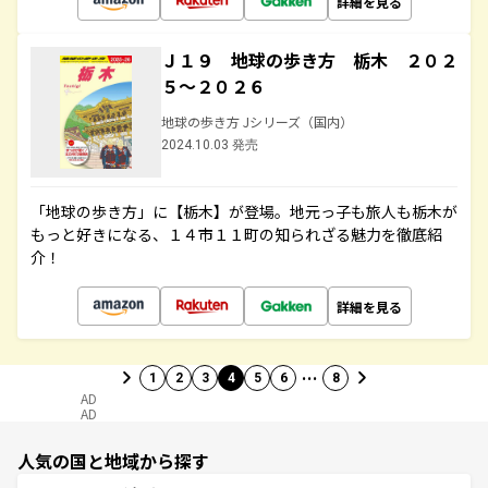
詳細を見る
Ｊ１９ 地球の歩き方 栃木 ２０２
５～２０２６
地球の歩き方 Jシリーズ（国内）
2024.10.03 発売
「地球の歩き方」に【栃木】が登場。地元っ子も旅人も栃木が
もっと好きになる、１４市１１町の知られざる魅力を徹底紹
介！
詳細を見る
…
1
2
3
4
5
6
8
AD
AD
人気の国と地域から探す