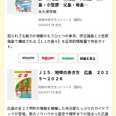
島・小笠原―父島・母島―
永久保存版
地球の歩き方 Jシリーズ（国内）
2024.03.28 発売
知られざる魅力が満載のもうひとつの東京、伊豆諸島と小笠原
諸島で構成される【１１の島々】を圧倒的情報量で完全ガイ
ド。
詳細を見る
Ｊ１５ 地球の歩き方 広島 ２０２
５～２０２６
地球の歩き方 Jシリーズ（国内）
2024.07.18 発売
広島の全２３市町の情報を網羅した地元愛たっぷりのガイドブ
ックが登場。旅のノウハウから歴史や雑学までが詰まった広島