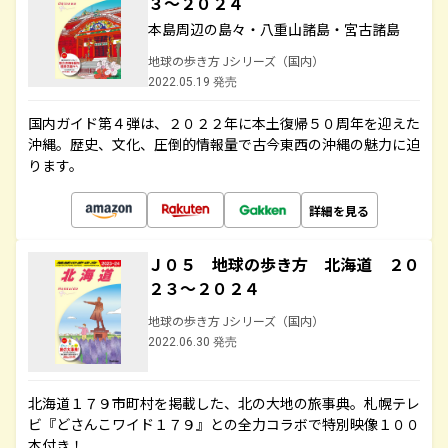
３～２０２４
本島周辺の島々・八重山諸島・宮古諸島
地球の歩き方 Jシリーズ（国内）
2022.05.19 発売
国内ガイド第４弾は、２０２２年に本土復帰５０周年を迎えた
沖縄。歴史、文化、圧倒的情報量で古今東西の沖縄の魅力に迫
ります。
詳細を見る
Ｊ０５ 地球の歩き方 北海道 ２０
２３～２０２４
地球の歩き方 Jシリーズ（国内）
2022.06.30 発売
北海道１７９市町村を掲載した、北の大地の旅事典。札幌テレ
ビ『どさんこワイド１７９』との全力コラボで特別映像１００
本付き！