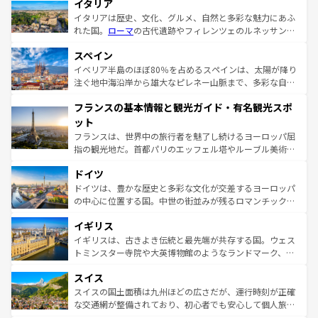
イタリア
イタリアは歴史、文化、グルメ、自然と多彩な魅力にあふ
れた国。
ローマ
の古代遺跡やフィレンツェのルネッサンス
美術、ヴェネツィアの運河など、歴史あるスポットはもち
スペイン
ろん、トスカーナの美しい田園風景やアマルフィ海岸の絶
景など、自然景観も見逃せない。観光の合間には、本場の
イベリア半島のほぼ80％を占めるスペインは、太陽が降り
ピザやパスタなど、絶品のイタリア料理を堪能することも
注ぐ地中海沿岸から雄大なピレネー山脈まで、多彩な自然
できる。朝目覚めてから夜眠るまで、すべての瞬間を楽し
と文化が詰まったヨーロッパ屈指の旅行先だ。多様な地域
フランスの基本情報と観光ガイド・有名観光スポ
ませてくれるイタリアで、忘れられない旅をしてみよう！
文化が根付くこの国では、情熱的なフラメンコ、熱気あふ
なお、新着のイタリア情報は
コンテンツ一覧
を参照してほ
れる闘牛、そして美味しいタパスが生活の一部となってい
ット
しい。
る。首都マドリードの洗練された雰囲気や、バルセロナの
フランスは、世界中の旅行者を魅了し続けるヨーロッパ屈
アートに溢れた街角から、地方では古代ローマ遺跡や中世
指の観光地だ。首都パリのエッフェル塔やルーブル美術館
の城塞都市、穏やかなビーチリゾートまで多彩な表情を見
といった象徴的なスポットから、田舎町の古風な美しさま
せる。地方によって風土や気候が異なるスペインはその個
ドイツ
で、幅広い魅力が詰まっている。華麗な宮殿、歴史的な大
性で訪れる人を魅了する。 なお、新着のスペイン情報は
コ
聖堂、美しいビーチ、そして豊かな自然が、訪れる者を心
ドイツは、豊かな歴史と多彩な文化が交差するヨーロッパ
ンテンツ一覧
を参照してほしい。
から魅了する。また、フランスは美食の国としても知ら
の中心に位置する国。中世の街並みが残るロマンチック街
れ、フランス料理はユネスコ無形文化遺産にも登録されて
道から、未来を先取りするようなモダンな都市まで多様な
イギリス
いる。シャンパンの発祥地であるランス、プロヴァンスの
顔を持つこの国は、どこを歩いても飽きることがない。ベ
香り高いラベンダー畑など、多彩な楽しみ方が可能だ。さ
ルリンの文化的活気、バイエルン州のアルプスの絶景、そ
イギリスは、古きよき伝統と最先端が共存する国。ウェス
らに、パリ以外の地域にも魅力が溢れており、どの街角に
してライン川沿いのワイン畑といった風景は必見。ビール
トミンスター寺院や大英博物館のようなランドマーク、歴
も豊かな歴史と文化が息づいている。パリ以外の個性あふ
とソーセージを味わいながら地元の人と過ごす楽しい時間
史ある大学都市、美しい丘陵地帯や牧歌的な風景など、エ
れる地方に足を運ぶとそれぞれで全く異なる文化を体験で
スイス
は、お酒好きな人にはぜひ体験してほしい。 なお、新着の
リアごとに異なる魅力がある。また、優雅なアフタヌーン
きるだろう。 なお、新着のフランス情報は
コンテンツ一覧
ドイツ情報は
コンテンツ一覧
を参照してほしい。
ティー、ビール好きにはたまらない英国パブ、サッカー観
スイスの国土面積は九州ほどの広さだが、運行時刻が正確
を参照してほしい。
戦など、本場だからこそできる体験も豊富。イギリスを旅
な交通網が整備されており、初心者でも安心して個人旅行
して楽しみつくそう。 なお、新着のイギリス情報は
コンテ
を楽しめる。日本同様に時刻表どおりの旅が可能だ。中世