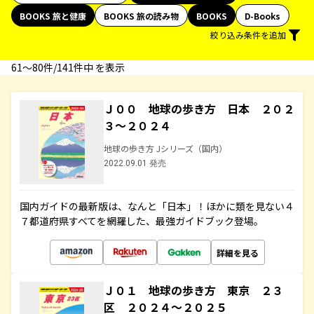
BOOKS 旅と健康
BOOKS 旅の読み物
BOOKS
D-Books
絞り込み条件を追加
61〜80件/141件中 を表示
Ｊ００ 地球の歩き方 日本 ２０２
３～２０２４
地球の歩き方 Jシリーズ（国内）
2022.09.01 発売
国内ガイドの最新版は、なんと「日本」！ほかに類を見ない４
７都道府県すべてを網羅した、最強ガイドブック登場。
詳細を見る
Ｊ０１ 地球の歩き方 東京 ２３
区 ２０２４～２０２５