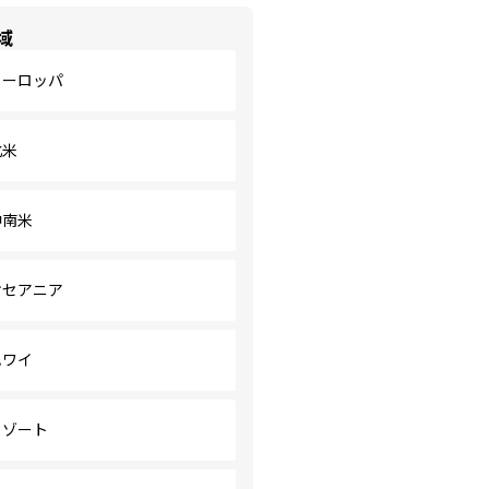
域
ヨーロッパ
北米
中南米
オセアニア
ハワイ
リゾート