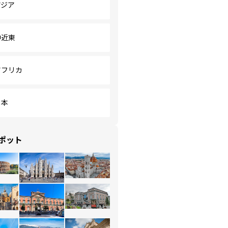
アジア
中近東
アフリカ
日本
ポット