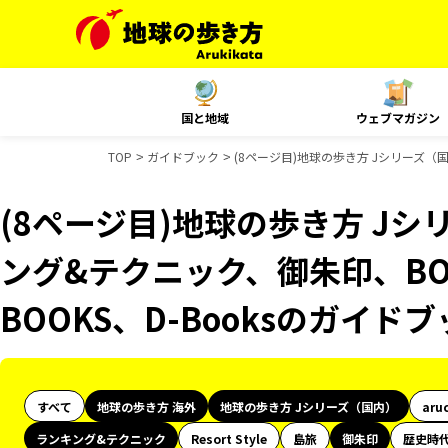
国と地域
ウェブマガジン
TOP
ガイドブック
(8ページ目)地球の歩き方 Jシリーズ（
(8ページ目)地球の歩き方 J
ング&テクニック、御朱印、BO
BOOKS、D-Booksのガイド
すべて
地球の歩き方 海外
地球の歩き方 Jシリーズ（国内）
aru
ランキング&テクニック
Resort Style
島旅
御朱印
歴史時