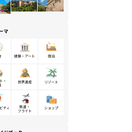
ーマ
食
建築・アート
宿泊
ト・
世界遺産
リゾート
戦
鉄道・
ビティ
ショップ
フライト