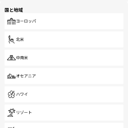
園や自然保護区など、自然が調和した近代的な景観と文化
の多様性あふれるカラフルな町は、どこを歩いても新しい
国と地域
発見がある。さらに、治安のよさや充実した公共交通機関
も、旅行者にとっては魅力的なポイント。グルメも豊富
で、ホーカーズは地元の風情を楽しめる外せないスポット
ヨーロッパ
だ。訪れる人を飽きさせないシンガポールで、多様な魅力
を体感しよう。 なお、新着のシンガポール情報は
コンテン
ツ一覧
を参照してほしい。
北米
中南米
オセアニア
ハワイ
リゾート