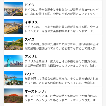
といった象徴的なスポットから、田舎町の古風な美しさま
せる。地方によって風土や気候が異なるスペインはその個
ドイツ
で、幅広い魅力が詰まっている。華麗な宮殿、歴史的な大
性で訪れる人を魅了する。 なお、新着のスペイン情報は
コ
聖堂、美しいビーチ、そして豊かな自然が、訪れる者を心
ドイツは、豊かな歴史と多彩な文化が交差するヨーロッパ
ンテンツ一覧
を参照してほしい。
から魅了する。また、フランスは美食の国としても知ら
の中心に位置する国。中世の街並みが残るロマンチック街
れ、フランス料理はユネスコ無形文化遺産にも登録されて
道から、未来を先取りするようなモダンな都市まで多様な
イギリス
いる。シャンパンの発祥地であるランス、プロヴァンスの
顔を持つこの国は、どこを歩いても飽きることがない。ベ
香り高いラベンダー畑など、多彩な楽しみ方が可能だ。さ
ルリンの文化的活気、バイエルン州のアルプスの絶景、そ
イギリスは、古きよき伝統と最先端が共存する国。ウェス
らに、パリ以外の地域にも魅力が溢れており、どの街角に
してライン川沿いのワイン畑といった風景は必見。ビール
トミンスター寺院や大英博物館のようなランドマーク、歴
も豊かな歴史と文化が息づいている。パリ以外の個性あふ
とソーセージを味わいながら地元の人と過ごす楽しい時間
史ある大学都市、美しい丘陵地帯や牧歌的な風景など、エ
れる地方に足を運ぶとそれぞれで全く異なる文化を体験で
スイス
は、お酒好きな人にはぜひ体験してほしい。 なお、新着の
リアごとに異なる魅力がある。また、優雅なアフタヌーン
きるだろう。 なお、新着のフランス情報は
コンテンツ一覧
ドイツ情報は
コンテンツ一覧
を参照してほしい。
ティー、ビール好きにはたまらない英国パブ、サッカー観
スイスの国土面積は九州ほどの広さだが、運行時刻が正確
を参照してほしい。
戦など、本場だからこそできる体験も豊富。イギリスを旅
な交通網が整備されており、初心者でも安心して個人旅行
して楽しみつくそう。 なお、新着のイギリス情報は
コンテ
を楽しめる。日本同様に時刻表どおりの旅が可能だ。中世
アメリカ
ンツ一覧
を参照してほしい。
の建物がそのまま残る町や、スイスならではのユニークな
博物館もあり、アルプス観光だけでなく町歩きも満喫する
アメリカ合衆国は、広大な土地と多様な文化が魅力の国。
ことができる。国民の所得が高いため物価も高いが、旅行
東海岸の都市部から西海岸のカリフォルニアまで、訪れる
者向けの交通パス提供のサービスもあり、うまく活用すれ
場所ごとに異なる風景と体験が待っている。ニューヨーク
ハワイ
ば市内交通費無料で観光を楽しむこともできる。 なお、新
のような巨大都市は、観光、ショッピング、エンターテイ
着のスイス情報は
コンテンツ一覧
を参照してほしい。
ンメントが詰まった刺激的なスポットだ。一方、アメリカ
年間を通じて温暖な気候に恵まれ、多くの島で構成される
西部には大自然が広がり、グランドキャニオンやイエロー
ハワイは、どの島も独自の魅力をもっている。大自然の神
ストーン国立公園といった絶景が堪能できる。さらに、南
秘を感じたいなら、火山が生み出した壮大な景観を誇るハ
オーストラリア
部のニューオーリンズでは、音楽と美食が融合した独特の
ワイ島は見逃せない。また、定番の観光地といえばオアフ
文化が魅力。旅行者はアメリカの各地域で異なる魅力を楽
島だが、静かな自然を求めるならマウイ島やカウアイ島が
オーストラリアは、壮大な自然と多様な文化が魅力の国。
しみながら、その多様性と豊かな歴史を感じることができ
おすすめ。エメラルドグリーンに輝く海をはじめ、豊かな
シドニーのシンボルであるシドニー・オペラハウス、オー
るだろう。車でのロードトリップや列車の旅も、アメリカ
文化や歴史が息づいている。「アロハスピリット」と呼ば
ストラリア東海岸北部に広がる大サンゴ礁地帯グレートバ