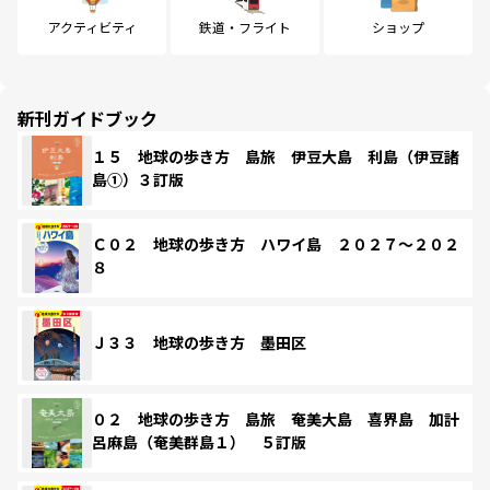
アクティビティ
鉄道・フライト
ショップ
新刊ガイドブック
１５ 地球の歩き方 島旅 伊豆大島 利島（伊豆諸
島①）３訂版
Ｃ０２ 地球の歩き方 ハワイ島 ２０２７～２０２
８
Ｊ３３ 地球の歩き方 墨田区
０２ 地球の歩き方 島旅 奄美大島 喜界島 加計
呂麻島（奄美群島１） ５訂版