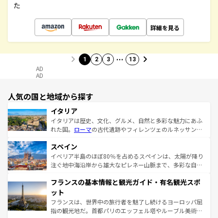
た
詳細を見る
…
1
2
3
13
AD
AD
人気の国と地域から探す
イタリア
イタリアは歴史、文化、グルメ、自然と多彩な魅力にあふ
れた国。
ローマ
の古代遺跡やフィレンツェのルネッサンス
美術、ヴェネツィアの運河など、歴史あるスポットはもち
スペイン
ろん、トスカーナの美しい田園風景やアマルフィ海岸の絶
景など、自然景観も見逃せない。観光の合間には、本場の
イベリア半島のほぼ80％を占めるスペインは、太陽が降り
ピザやパスタなど、絶品のイタリア料理を堪能することも
注ぐ地中海沿岸から雄大なピレネー山脈まで、多彩な自然
できる。朝目覚めてから夜眠るまで、すべての瞬間を楽し
と文化が詰まったヨーロッパ屈指の旅行先だ。多様な地域
フランスの基本情報と観光ガイド・有名観光スポ
ませてくれるイタリアで、忘れられない旅をしてみよう！
文化が根付くこの国では、情熱的なフラメンコ、熱気あふ
なお、新着のイタリア情報は
コンテンツ一覧
を参照してほ
れる闘牛、そして美味しいタパスが生活の一部となってい
ット
しい。
る。首都マドリードの洗練された雰囲気や、バルセロナの
フランスは、世界中の旅行者を魅了し続けるヨーロッパ屈
アートに溢れた街角から、地方では古代ローマ遺跡や中世
指の観光地だ。首都パリのエッフェル塔やルーブル美術館
の城塞都市、穏やかなビーチリゾートまで多彩な表情を見