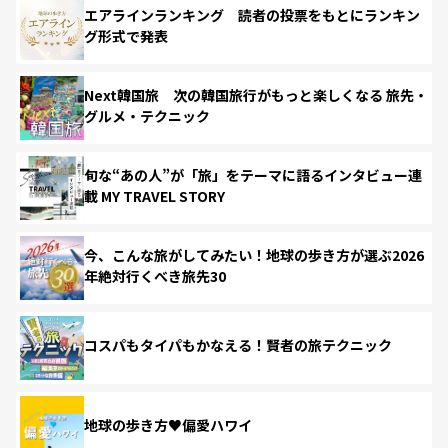
エアラインランキング 読者の投票をもとにランキン
グ形式で発表
Next韓国旅 次の韓国旅行がもっと楽しくなる 旅先・
グルメ・テクニック
旬な“あの人”が「旅」をテーマに語るインタビュー連
載 MY TRAVEL STORY
今、こんな旅がしてみたい！地球の歩き方が選ぶ2026
年絶対行くべき旅先30
コスパもタイパもかなえる！賢者の旅テクニック
地球の歩き方♥偏愛ハワイ