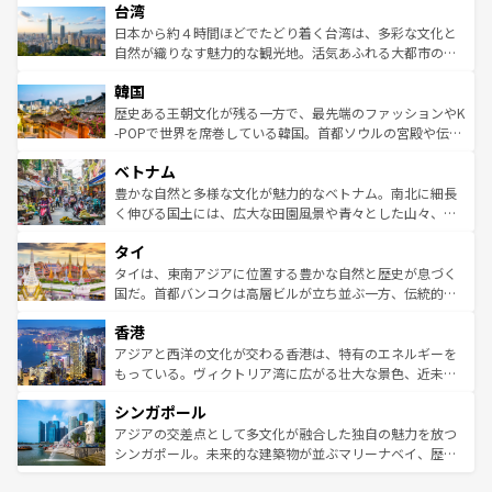
ならではの贅沢な旅のスタイルだ。 なお、新着のアメリカ
台湾
れるおもてなしの心で訪れる人々を迎えてくれるハワイの
リアリーフや大陸中央部にそびえるウルル（エアーズロッ
情報は
コンテンツ一覧
を参照してほしい。
人々、おいしいローカルフードやハワイアンミュージッ
ク）、タスマニアの美しい原生林やケアンズの熱帯雨林な
日本から約４時間ほどでたどり着く台湾は、多彩な文化と
ク、伝統的なフラダンスなど、すべてがハワイの魅力を彩
ど、見どころがたくさん。また、カフェやワイン、オージ
自然が織りなす魅力的な観光地。活気あふれる大都市の台
っている。訪れるたびに新しい発見と感動が待っているハ
ービーフなどの食文化も豊かで、美味しいものであふれて
北やノスタルジックな町並みが人気な九份（ジォウフェ
ワイを、存分に味わってほしい。 なお、新着のハワイ情報
韓国
いる。アクティビティも充実しており、サーフィンやダイ
ン）、静ひつな山岳地帯である台湾東部など、都市の喧騒
は
コンテンツ一覧
を参照してほしい。
ビング、ハイキングなど、アウトドア好きにはたまらな
と山間の静けさが共存しており、訪れる人に新しい発見と
歴史ある王朝文化が残る一方で、最先端のファッションやK
い。オーストラリアの多彩な魅力を存分に味わいつくそ
驚きをもたらしてくれる。また、奥深い台湾の食文化も魅
-POPで世界を席巻している韓国。首都ソウルの宮殿や伝統
う。 なお、新着のオーストラリア情報は
コンテンツ一覧
を
力で、夜市などの屋台グルメから高級料理、ヘルシーで美
家屋が並ぶエリアでは韓国の歴史と文化に浸ることがで
参照してほしい。
ベトナム
容にもいいと評判のスイーツなど、バラエティ豊かな料理
き、地方に足を延ばせば四季折々の自然美を楽しむことが
が味わえる。 なお、新着の台湾情報は
コンテンツ一覧
を参
できる。そして、キムチや焼肉、絶品のストリートフード
豊かな自然と多様な文化が魅力的なベトナム。南北に細長
照してほしい。
まで、さまざまな韓国料理が待っている。夜には、韓国な
く伸びる国土には、広大な田園風景や青々とした山々、世
らではのナイトライフも堪能できる。あたたかいホスピタ
界遺産に登録された壮大な自然景観が点在し、都市部では
タイ
リティに包まれながら、韓国の多彩な魅力を心ゆくまで味
急速な発展と共に伝統が息づく。ハノイの古い町並みやホ
わってみてほしい。 なお、新着の韓国情報は
コンテンツ一
ーチミン市のフランス統治時代の建物も、独特の雰囲気を
タイは、東南アジアに位置する豊かな自然と歴史が息づく
覧
を参照してほしい。
醸し出している。また、バラエティの豊かさとおいしさで
国だ。首都バンコクは高層ビルが立ち並ぶ一方、伝統的な
世界中の食通を魅了してやまないベトナム料理も魅力のひ
寺院や市場がいたるところに点在し、古きよき文化と現代
香港
とつ。フォーやバインミー、ベトナムコーヒーなどは、ぜ
の活気が交差している。北部ではチェンマイなどの山岳地
ひ現地で味わいたい。どの地域を訪れてもあたたかい人々
帯で自然と触れ合い、南部ではプーケットやクラビの美し
アジアと西洋の文化が交わる香港は、特有のエネルギーを
が旅行者を迎えてくれるので、きっと忘れられない旅にな
いビーチでリゾート気分を楽しむことができる。タイ料理
もっている。ヴィクトリア湾に広がる壮大な景色、近未来
るはずだ。 なお、新着のベトナム情報は
コンテンツ一覧
を
は世界的に有名で、屋台から高級レストランまで味覚を刺
的なアートスポット、そして歴史と現代が融合した町並
参照してほしい。
シンガポール
激する。気候は一年中温暖で、どの季節にも異なる楽しみ
み、どこを訪れても感動するはず。観光スポットが密集し
が待っている。親しみやすいタイの人々、仏教を中心とし
ており、効率よく見どころを回れるのも魅力。息をのむよ
アジアの交差点として多文化が融合した独自の魅力を放つ
た文化、そして多様な観光資源が、訪れる旅人を魅了し続
うな絶景から文化的な体験まで、香港を存分に楽しみ尽く
シンガポール。未来的な建築物が並ぶマリーナベイ、歴史
ける。 なお、新着のタイ情報は
コンテンツ一覧
を参照して
そう。 なお、新着の香港情報は
コンテンツ一覧
を参照して
と伝統を感じられるエスニックタウン、多数の緑豊かな公
ほしい。
ほしい。