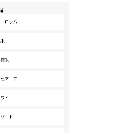
域
ヨーロッパ
北米
中南米
オセアニア
ハワイ
リゾート