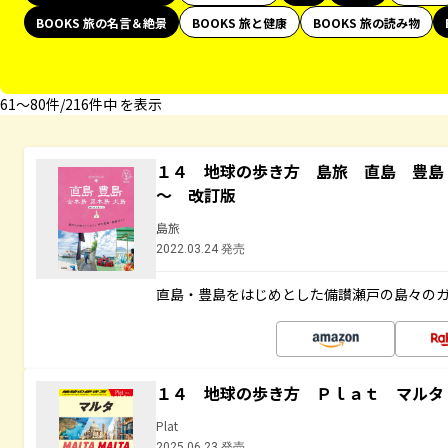
BOOKS 旅の名言＆絶景
BOOKS 旅と健康
BOOKS 旅の読み物
61〜80件/216件中 を表示
１４ 地球の歩き方 島旅 直島 豊島
～ 改訂版
島旅
2022.03.24 発売
直島・豊島をはじめとした備讃瀬戸の島々の
１４ 地球の歩き方 Ｐｌａｔ マルタ
Plat
2025.06.23 発売