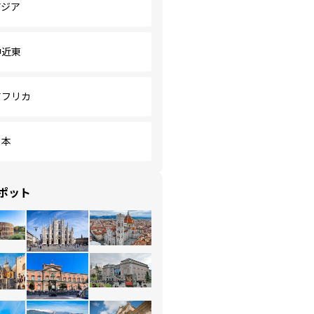
アジア
中近東
アフリカ
日本
ポット