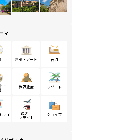
ーマ
食
建築・アート
宿泊
ト・
世界遺産
リゾート
戦
鉄道・
ビティ
ショップ
フライト