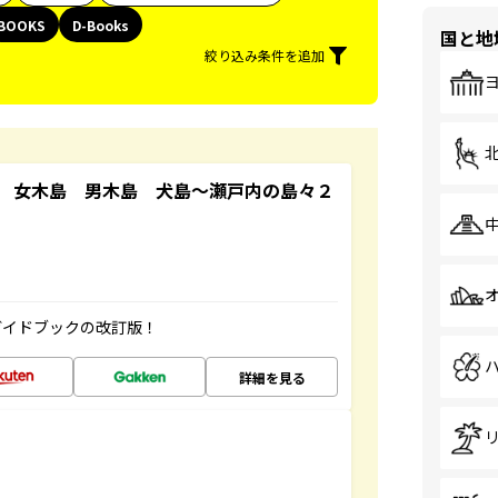
BOOKS
D-Books
国と地
絞り込み条件を追加
 女木島 男木島 犬島～瀬戸内の島々２
ガイドブックの改訂版！
詳細を見る