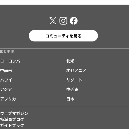
コミュニティを見る
国と地域
ヨーロッパ
北米
中南米
オセアニア
ハワイ
リゾート
アジア
中近東
アフリカ
日本
ウェブマガジン
特派員ブログ
ガイドブック