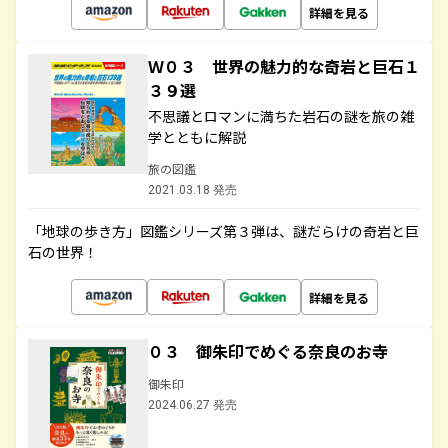
詳細を見る
Ｗ０３ 世界の魅力的な奇岩と巨石１
３９選
不思議とロマンに満ちた岩石の謎を旅の雑
学とともに解説
旅の図鑑
2021.03.18 発売
「地球の歩き方」図鑑シリーズ第３弾は、謎だらけの奇岩と巨
石の世界！
詳細を見る
０３ 御朱印でめぐる奈良のお寺
御朱印
2024.06.27 発売