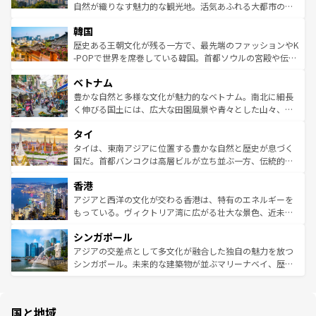
ク、伝統的なフラダンスなど、すべてがハワイの魅力を彩
ど、見どころがたくさん。また、カフェやワイン、オージ
自然が織りなす魅力的な観光地。活気あふれる大都市の台
っている。訪れるたびに新しい発見と感動が待っているハ
ービーフなどの食文化も豊かで、美味しいものであふれて
北やノスタルジックな町並みが人気な九份（ジォウフェ
ワイを、存分に味わってほしい。 なお、新着のハワイ情報
韓国
いる。アクティビティも充実しており、サーフィンやダイ
ン）、静ひつな山岳地帯である台湾東部など、都市の喧騒
は
コンテンツ一覧
を参照してほしい。
ビング、ハイキングなど、アウトドア好きにはたまらな
と山間の静けさが共存しており、訪れる人に新しい発見と
歴史ある王朝文化が残る一方で、最先端のファッションやK
い。オーストラリアの多彩な魅力を存分に味わいつくそ
驚きをもたらしてくれる。また、奥深い台湾の食文化も魅
-POPで世界を席巻している韓国。首都ソウルの宮殿や伝統
う。 なお、新着のオーストラリア情報は
コンテンツ一覧
を
力で、夜市などの屋台グルメから高級料理、ヘルシーで美
家屋が並ぶエリアでは韓国の歴史と文化に浸ることがで
参照してほしい。
ベトナム
容にもいいと評判のスイーツなど、バラエティ豊かな料理
き、地方に足を延ばせば四季折々の自然美を楽しむことが
が味わえる。 なお、新着の台湾情報は
コンテンツ一覧
を参
できる。そして、キムチや焼肉、絶品のストリートフード
豊かな自然と多様な文化が魅力的なベトナム。南北に細長
照してほしい。
まで、さまざまな韓国料理が待っている。夜には、韓国な
く伸びる国土には、広大な田園風景や青々とした山々、世
らではのナイトライフも堪能できる。あたたかいホスピタ
界遺産に登録された壮大な自然景観が点在し、都市部では
タイ
リティに包まれながら、韓国の多彩な魅力を心ゆくまで味
急速な発展と共に伝統が息づく。ハノイの古い町並みやホ
わってみてほしい。 なお、新着の韓国情報は
コンテンツ一
ーチミン市のフランス統治時代の建物も、独特の雰囲気を
タイは、東南アジアに位置する豊かな自然と歴史が息づく
覧
を参照してほしい。
醸し出している。また、バラエティの豊かさとおいしさで
国だ。首都バンコクは高層ビルが立ち並ぶ一方、伝統的な
世界中の食通を魅了してやまないベトナム料理も魅力のひ
寺院や市場がいたるところに点在し、古きよき文化と現代
香港
とつ。フォーやバインミー、ベトナムコーヒーなどは、ぜ
の活気が交差している。北部ではチェンマイなどの山岳地
ひ現地で味わいたい。どの地域を訪れてもあたたかい人々
帯で自然と触れ合い、南部ではプーケットやクラビの美し
アジアと西洋の文化が交わる香港は、特有のエネルギーを
が旅行者を迎えてくれるので、きっと忘れられない旅にな
いビーチでリゾート気分を楽しむことができる。タイ料理
もっている。ヴィクトリア湾に広がる壮大な景色、近未来
るはずだ。 なお、新着のベトナム情報は
コンテンツ一覧
を
は世界的に有名で、屋台から高級レストランまで味覚を刺
的なアートスポット、そして歴史と現代が融合した町並
参照してほしい。
シンガポール
激する。気候は一年中温暖で、どの季節にも異なる楽しみ
み、どこを訪れても感動するはず。観光スポットが密集し
が待っている。親しみやすいタイの人々、仏教を中心とし
ており、効率よく見どころを回れるのも魅力。息をのむよ
アジアの交差点として多文化が融合した独自の魅力を放つ
た文化、そして多様な観光資源が、訪れる旅人を魅了し続
うな絶景から文化的な体験まで、香港を存分に楽しみ尽く
シンガポール。未来的な建築物が並ぶマリーナベイ、歴史
ける。 なお、新着のタイ情報は
コンテンツ一覧
を参照して
そう。 なお、新着の香港情報は
コンテンツ一覧
を参照して
と伝統を感じられるエスニックタウン、多数の緑豊かな公
ほしい。
ほしい。
園や自然保護区など、自然が調和した近代的な景観と文化
の多様性あふれるカラフルな町は、どこを歩いても新しい
国と地域
発見がある。さらに、治安のよさや充実した公共交通機関