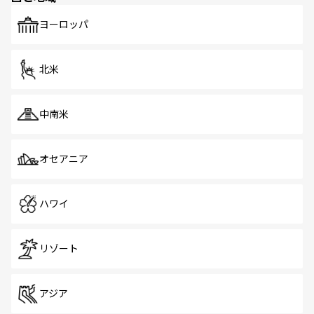
も、旅行者にとっては魅力的なポイント。グルメも豊富
で、ホーカーズは地元の風情を楽しめる外せないスポット
ヨーロッパ
だ。訪れる人を飽きさせないシンガポールで、多様な魅力
を体感しよう。 なお、新着のシンガポール情報は
コンテン
ツ一覧
を参照してほしい。
北米
中南米
オセアニア
ハワイ
リゾート
アジア