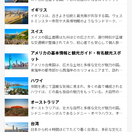
れ、フランス料理はユネスコ無形文化遺産にも登録されて
道から、未来を先取りするようなモダンな都市まで多様な
イギリス
いる。シャンパンの発祥地であるランス、プロヴァンスの
顔を持つこの国は、どこを歩いても飽きることがない。ベ
香り高いラベンダー畑など、多彩な楽しみ方が可能だ。さ
ルリンの文化的活気、バイエルン州のアルプスの絶景、そ
イギリスは、古きよき伝統と最先端が共存する国。ウェス
らに、パリ以外の地域にも魅力が溢れており、どの街角に
してライン川沿いのワイン畑といった風景は必見。ビール
トミンスター寺院や大英博物館のようなランドマーク、歴
も豊かな歴史と文化が息づいている。パリ以外の個性あふ
とソーセージを味わいながら地元の人と過ごす楽しい時間
史ある大学都市、美しい丘陵地帯や牧歌的な風景など、エ
れる地方に足を運ぶとそれぞれで全く異なる文化を体験で
スイス
は、お酒好きな人にはぜひ体験してほしい。 なお、新着の
リアごとに異なる魅力がある。また、優雅なアフタヌーン
きるだろう。 なお、新着のフランス情報は
コンテンツ一覧
ドイツ情報は
コンテンツ一覧
を参照してほしい。
ティー、ビール好きにはたまらない英国パブ、サッカー観
スイスの国土面積は九州ほどの広さだが、運行時刻が正確
を参照してほしい。
戦など、本場だからこそできる体験も豊富。イギリスを旅
な交通網が整備されており、初心者でも安心して個人旅行
して楽しみつくそう。 なお、新着のイギリス情報は
コンテ
を楽しめる。日本同様に時刻表どおりの旅が可能だ。中世
アメリカの基本情報と観光ガイド・有名観光スポ
ンツ一覧
を参照してほしい。
の建物がそのまま残る町や、スイスならではのユニークな
博物館もあり、アルプス観光だけでなく町歩きも満喫する
ット
ことができる。国民の所得が高いため物価も高いが、旅行
アメリカ合衆国は、広大な土地と多様な文化が魅力の国。
者向けの交通パス提供のサービスもあり、うまく活用すれ
東海岸の都市部から西海岸のカリフォルニアまで、訪れる
ば市内交通費無料で観光を楽しむこともできる。 なお、新
場所ごとに異なる風景と体験が待っている。ニューヨーク
着のスイス情報は
コンテンツ一覧
を参照してほしい。
ハワイ
のような巨大都市は、観光、ショッピング、エンターテイ
ンメントが詰まった刺激的なスポットだ。一方、アメリカ
年間を通じて温暖な気候に恵まれ、多くの島で構成される
西部には大自然が広がり、グランドキャニオンやイエロー
ハワイは、どの島も独自の魅力をもっている。大自然の神
ストーン国立公園といった絶景が堪能できる。さらに、南
秘を感じたいなら、火山が生み出した壮大な景観を誇るハ
オーストラリア
部のニューオーリンズでは、音楽と美食が融合した独特の
ワイ島は見逃せない。また、定番の観光地といえばオアフ
文化が魅力。旅行者はアメリカの各地域で異なる魅力を楽
島だが、静かな自然を求めるならマウイ島やカウアイ島が
オーストラリアは、壮大な自然と多様な文化が魅力の国。
しみながら、その多様性と豊かな歴史を感じることができ
おすすめ。エメラルドグリーンに輝く海をはじめ、豊かな
シドニーのシンボルであるシドニー・オペラハウス、オー
るだろう。車でのロードトリップや列車の旅も、アメリカ
文化や歴史が息づいている。「アロハスピリット」と呼ば
ストラリア東海岸北部に広がる大サンゴ礁地帯グレートバ
ならではの贅沢な旅のスタイルだ。 なお、新着のアメリカ
台湾
れるおもてなしの心で訪れる人々を迎えてくれるハワイの
リアリーフや大陸中央部にそびえるウルル（エアーズロッ
情報は
コンテンツ一覧
を参照してほしい。
人々、おいしいローカルフードやハワイアンミュージッ
ク）、タスマニアの美しい原生林やケアンズの熱帯雨林な
日本から約４時間ほどでたどり着く台湾は、多彩な文化と