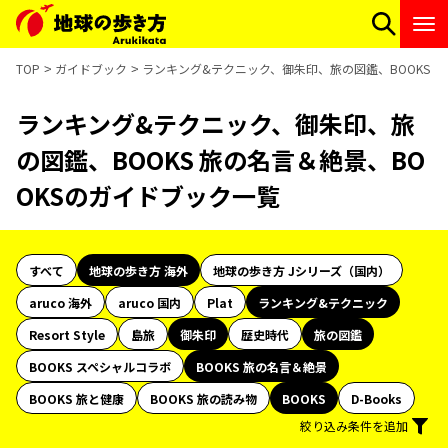
TOP
ガイドブック
ランキング&テクニック、御朱印、旅の図鑑、BOOKS 旅
ランキング&テクニック、御朱印、旅
の図鑑、BOOKS 旅の名言＆絶景、BO
OKSのガイドブック一覧
すべて
地球の歩き方 海外
地球の歩き方 Jシリーズ（国内）
aruco 海外
aruco 国内
Plat
ランキング&テクニック
Resort Style
島旅
御朱印
歴史時代
旅の図鑑
BOOKS スペシャルコラボ
BOOKS 旅の名言＆絶景
BOOKS 旅と健康
BOOKS 旅の読み物
BOOKS
D-Books
絞り込み条件を追加