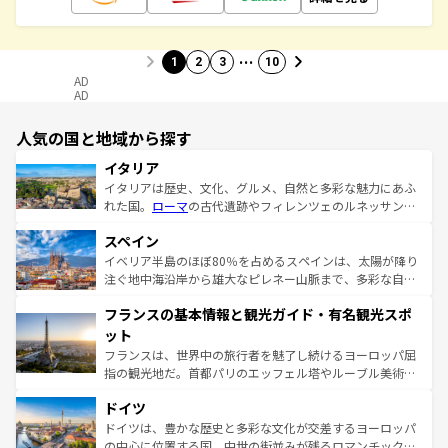
…
1
2
3
10
AD
AD
人気の国と地域から探す
イタリア
イタリアは歴史、文化、グルメ、自然と多彩な魅力にあふ
れた国。
ローマ
の古代遺跡やフィレンツェのルネッサンス
美術、ヴェネツィアの運河など、歴史あるスポットはもち
スペイン
ろん、トスカーナの美しい田園風景やアマルフィ海岸の絶
景など、自然景観も見逃せない。観光の合間には、本場の
イベリア半島のほぼ80％を占めるスペインは、太陽が降り
ピザやパスタなど、絶品のイタリア料理を堪能することも
注ぐ地中海沿岸から雄大なピレネー山脈まで、多彩な自然
できる。朝目覚めてから夜眠るまで、すべての瞬間を楽し
と文化が詰まったヨーロッパ屈指の旅行先だ。多様な地域
フランスの基本情報と観光ガイド・有名観光スポ
ませてくれるイタリアで、忘れられない旅をしてみよう！
文化が根付くこの国では、情熱的なフラメンコ、熱気あふ
なお、新着のイタリア情報は
コンテンツ一覧
を参照してほ
れる闘牛、そして美味しいタパスが生活の一部となってい
ット
しい。
る。首都マドリードの洗練された雰囲気や、バルセロナの
フランスは、世界中の旅行者を魅了し続けるヨーロッパ屈
アートに溢れた街角から、地方では古代ローマ遺跡や中世
指の観光地だ。首都パリのエッフェル塔やルーブル美術館
の城塞都市、穏やかなビーチリゾートまで多彩な表情を見
といった象徴的なスポットから、田舎町の古風な美しさま
せる。地方によって風土や気候が異なるスペインはその個
ドイツ
で、幅広い魅力が詰まっている。華麗な宮殿、歴史的な大
性で訪れる人を魅了する。 なお、新着のスペイン情報は
コ
聖堂、美しいビーチ、そして豊かな自然が、訪れる者を心
ドイツは、豊かな歴史と多彩な文化が交差するヨーロッパ
ンテンツ一覧
を参照してほしい。
から魅了する。また、フランスは美食の国としても知ら
の中心に位置する国。中世の街並みが残るロマンチック街