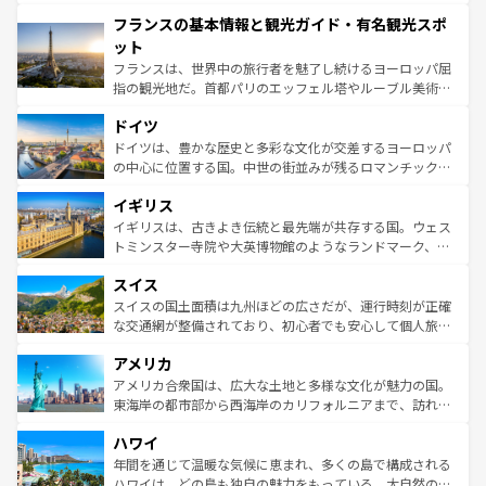
できる。朝目覚めてから夜眠るまで、すべての瞬間を楽し
と文化が詰まったヨーロッパ屈指の旅行先だ。多様な地域
フランスの基本情報と観光ガイド・有名観光スポ
ませてくれるイタリアで、忘れられない旅をしてみよう！
文化が根付くこの国では、情熱的なフラメンコ、熱気あふ
なお、新着のイタリア情報は
コンテンツ一覧
を参照してほ
れる闘牛、そして美味しいタパスが生活の一部となってい
ット
しい。
る。首都マドリードの洗練された雰囲気や、バルセロナの
フランスは、世界中の旅行者を魅了し続けるヨーロッパ屈
アートに溢れた街角から、地方では古代ローマ遺跡や中世
指の観光地だ。首都パリのエッフェル塔やルーブル美術館
の城塞都市、穏やかなビーチリゾートまで多彩な表情を見
といった象徴的なスポットから、田舎町の古風な美しさま
せる。地方によって風土や気候が異なるスペインはその個
ドイツ
で、幅広い魅力が詰まっている。華麗な宮殿、歴史的な大
性で訪れる人を魅了する。 なお、新着のスペイン情報は
コ
聖堂、美しいビーチ、そして豊かな自然が、訪れる者を心
ドイツは、豊かな歴史と多彩な文化が交差するヨーロッパ
ンテンツ一覧
を参照してほしい。
から魅了する。また、フランスは美食の国としても知ら
の中心に位置する国。中世の街並みが残るロマンチック街
れ、フランス料理はユネスコ無形文化遺産にも登録されて
道から、未来を先取りするようなモダンな都市まで多様な
イギリス
いる。シャンパンの発祥地であるランス、プロヴァンスの
顔を持つこの国は、どこを歩いても飽きることがない。ベ
香り高いラベンダー畑など、多彩な楽しみ方が可能だ。さ
ルリンの文化的活気、バイエルン州のアルプスの絶景、そ
イギリスは、古きよき伝統と最先端が共存する国。ウェス
らに、パリ以外の地域にも魅力が溢れており、どの街角に
してライン川沿いのワイン畑といった風景は必見。ビール
トミンスター寺院や大英博物館のようなランドマーク、歴
も豊かな歴史と文化が息づいている。パリ以外の個性あふ
とソーセージを味わいながら地元の人と過ごす楽しい時間
史ある大学都市、美しい丘陵地帯や牧歌的な風景など、エ
れる地方に足を運ぶとそれぞれで全く異なる文化を体験で
スイス
は、お酒好きな人にはぜひ体験してほしい。 なお、新着の
リアごとに異なる魅力がある。また、優雅なアフタヌーン
きるだろう。 なお、新着のフランス情報は
コンテンツ一覧
ドイツ情報は
コンテンツ一覧
を参照してほしい。
ティー、ビール好きにはたまらない英国パブ、サッカー観
スイスの国土面積は九州ほどの広さだが、運行時刻が正確
を参照してほしい。
戦など、本場だからこそできる体験も豊富。イギリスを旅
な交通網が整備されており、初心者でも安心して個人旅行
して楽しみつくそう。 なお、新着のイギリス情報は
コンテ
を楽しめる。日本同様に時刻表どおりの旅が可能だ。中世
アメリカ
ンツ一覧
を参照してほしい。
の建物がそのまま残る町や、スイスならではのユニークな
博物館もあり、アルプス観光だけでなく町歩きも満喫する
アメリカ合衆国は、広大な土地と多様な文化が魅力の国。
ことができる。国民の所得が高いため物価も高いが、旅行
東海岸の都市部から西海岸のカリフォルニアまで、訪れる
者向けの交通パス提供のサービスもあり、うまく活用すれ
場所ごとに異なる風景と体験が待っている。ニューヨーク
ハワイ
ば市内交通費無料で観光を楽しむこともできる。 なお、新
のような巨大都市は、観光、ショッピング、エンターテイ
着のスイス情報は
コンテンツ一覧
を参照してほしい。
ンメントが詰まった刺激的なスポットだ。一方、アメリカ
年間を通じて温暖な気候に恵まれ、多くの島で構成される
西部には大自然が広がり、グランドキャニオンやイエロー
ハワイは、どの島も独自の魅力をもっている。大自然の神