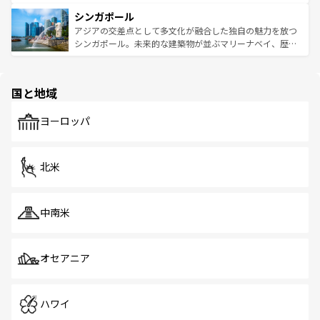
るはずだ。 なお、新着のベトナム情報は
コンテンツ一覧
を
は世界的に有名で、屋台から高級レストランまで味覚を刺
的なアートスポット、そして歴史と現代が融合した町並
参照してほしい。
シンガポール
激する。気候は一年中温暖で、どの季節にも異なる楽しみ
み、どこを訪れても感動するはず。観光スポットが密集し
が待っている。親しみやすいタイの人々、仏教を中心とし
ており、効率よく見どころを回れるのも魅力。息をのむよ
アジアの交差点として多文化が融合した独自の魅力を放つ
た文化、そして多様な観光資源が、訪れる旅人を魅了し続
うな絶景から文化的な体験まで、香港を存分に楽しみ尽く
シンガポール。未来的な建築物が並ぶマリーナベイ、歴史
ける。 なお、新着のタイ情報は
コンテンツ一覧
を参照して
そう。 なお、新着の香港情報は
コンテンツ一覧
を参照して
と伝統を感じられるエスニックタウン、多数の緑豊かな公
ほしい。
ほしい。
園や自然保護区など、自然が調和した近代的な景観と文化
の多様性あふれるカラフルな町は、どこを歩いても新しい
国と地域
発見がある。さらに、治安のよさや充実した公共交通機関
も、旅行者にとっては魅力的なポイント。グルメも豊富
で、ホーカーズは地元の風情を楽しめる外せないスポット
ヨーロッパ
だ。訪れる人を飽きさせないシンガポールで、多様な魅力
を体感しよう。 なお、新着のシンガポール情報は
コンテン
ツ一覧
を参照してほしい。
北米
中南米
オセアニア
ハワイ