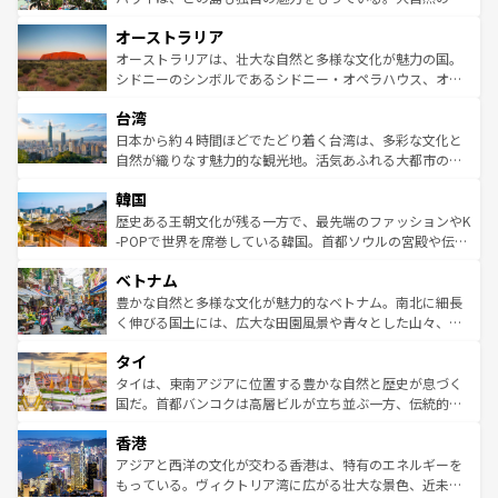
ストーン国立公園といった絶景が堪能できる。さらに、南
秘を感じたいなら、火山が生み出した壮大な景観を誇るハ
オーストラリア
部のニューオーリンズでは、音楽と美食が融合した独特の
ワイ島は見逃せない。また、定番の観光地といえばオアフ
文化が魅力。旅行者はアメリカの各地域で異なる魅力を楽
島だが、静かな自然を求めるならマウイ島やカウアイ島が
オーストラリアは、壮大な自然と多様な文化が魅力の国。
しみながら、その多様性と豊かな歴史を感じることができ
おすすめ。エメラルドグリーンに輝く海をはじめ、豊かな
シドニーのシンボルであるシドニー・オペラハウス、オー
るだろう。車でのロードトリップや列車の旅も、アメリカ
文化や歴史が息づいている。「アロハスピリット」と呼ば
ストラリア東海岸北部に広がる大サンゴ礁地帯グレートバ
ならではの贅沢な旅のスタイルだ。 なお、新着のアメリカ
台湾
れるおもてなしの心で訪れる人々を迎えてくれるハワイの
リアリーフや大陸中央部にそびえるウルル（エアーズロッ
情報は
コンテンツ一覧
を参照してほしい。
人々、おいしいローカルフードやハワイアンミュージッ
ク）、タスマニアの美しい原生林やケアンズの熱帯雨林な
日本から約４時間ほどでたどり着く台湾は、多彩な文化と
ク、伝統的なフラダンスなど、すべてがハワイの魅力を彩
ど、見どころがたくさん。また、カフェやワイン、オージ
自然が織りなす魅力的な観光地。活気あふれる大都市の台
っている。訪れるたびに新しい発見と感動が待っているハ
ービーフなどの食文化も豊かで、美味しいものであふれて
北やノスタルジックな町並みが人気な九份（ジォウフェ
ワイを、存分に味わってほしい。 なお、新着のハワイ情報
韓国
いる。アクティビティも充実しており、サーフィンやダイ
ン）、静ひつな山岳地帯である台湾東部など、都市の喧騒
は
コンテンツ一覧
を参照してほしい。
ビング、ハイキングなど、アウトドア好きにはたまらな
と山間の静けさが共存しており、訪れる人に新しい発見と
歴史ある王朝文化が残る一方で、最先端のファッションやK
い。オーストラリアの多彩な魅力を存分に味わいつくそ
驚きをもたらしてくれる。また、奥深い台湾の食文化も魅
-POPで世界を席巻している韓国。首都ソウルの宮殿や伝統
う。 なお、新着のオーストラリア情報は
コンテンツ一覧
を
力で、夜市などの屋台グルメから高級料理、ヘルシーで美
家屋が並ぶエリアでは韓国の歴史と文化に浸ることがで
参照してほしい。
ベトナム
容にもいいと評判のスイーツなど、バラエティ豊かな料理
き、地方に足を延ばせば四季折々の自然美を楽しむことが
が味わえる。 なお、新着の台湾情報は
コンテンツ一覧
を参
できる。そして、キムチや焼肉、絶品のストリートフード
豊かな自然と多様な文化が魅力的なベトナム。南北に細長
照してほしい。
まで、さまざまな韓国料理が待っている。夜には、韓国な
く伸びる国土には、広大な田園風景や青々とした山々、世
らではのナイトライフも堪能できる。あたたかいホスピタ
界遺産に登録された壮大な自然景観が点在し、都市部では
タイ
リティに包まれながら、韓国の多彩な魅力を心ゆくまで味
急速な発展と共に伝統が息づく。ハノイの古い町並みやホ
わってみてほしい。 なお、新着の韓国情報は
コンテンツ一
ーチミン市のフランス統治時代の建物も、独特の雰囲気を
タイは、東南アジアに位置する豊かな自然と歴史が息づく
覧
を参照してほしい。
醸し出している。また、バラエティの豊かさとおいしさで
国だ。首都バンコクは高層ビルが立ち並ぶ一方、伝統的な
世界中の食通を魅了してやまないベトナム料理も魅力のひ
寺院や市場がいたるところに点在し、古きよき文化と現代
香港
とつ。フォーやバインミー、ベトナムコーヒーなどは、ぜ
の活気が交差している。北部ではチェンマイなどの山岳地
ひ現地で味わいたい。どの地域を訪れてもあたたかい人々
帯で自然と触れ合い、南部ではプーケットやクラビの美し
アジアと西洋の文化が交わる香港は、特有のエネルギーを
が旅行者を迎えてくれるので、きっと忘れられない旅にな
いビーチでリゾート気分を楽しむことができる。タイ料理
もっている。ヴィクトリア湾に広がる壮大な景色、近未来