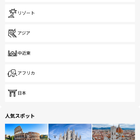
リゾート
アジア
中近東
アフリカ
日本
人気スポット