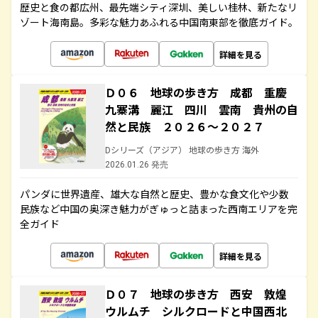
歴史と食の都広州、最先端シティ深圳、美しい桂林、新たなリ
ゾート海南島。多彩な魅力あふれる中国南東部を徹底ガイド。
詳細を見る
Ｄ０６ 地球の歩き方 成都 重慶
九寨溝 麗江 四川 雲南 貴州の自
然と民族 ２０２６～２０２７
Dシリーズ（アジア） 地球の歩き方 海外
2026.01.26 発売
パンダに世界遺産、雄大な自然と歴史、豊かな食文化や少数
民族など中国の奥深き魅力がぎゅっと詰まった西南エリアを完
全ガイド
詳細を見る
Ｄ０７ 地球の歩き方 西安 敦煌
ウルムチ シルクロードと中国西北