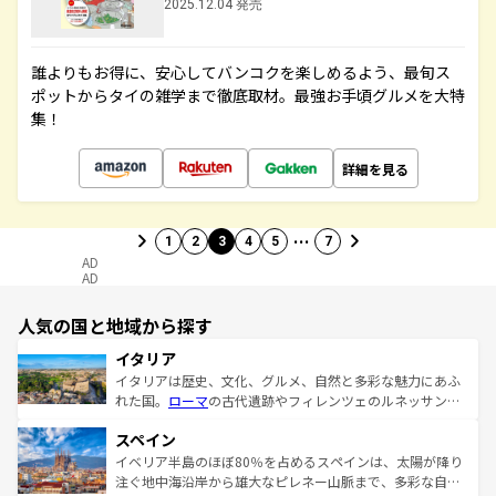
2025.12.04 発売
誰よりもお得に、安心してバンコクを楽しめるよう、最旬ス
ポットからタイの雑学まで徹底取材。最強お手頃グルメを大特
集！
詳細を見る
…
1
2
3
4
5
7
AD
AD
人気の国と地域から探す
イタリア
イタリアは歴史、文化、グルメ、自然と多彩な魅力にあふ
れた国。
ローマ
の古代遺跡やフィレンツェのルネッサンス
美術、ヴェネツィアの運河など、歴史あるスポットはもち
スペイン
ろん、トスカーナの美しい田園風景やアマルフィ海岸の絶
景など、自然景観も見逃せない。観光の合間には、本場の
イベリア半島のほぼ80％を占めるスペインは、太陽が降り
ピザやパスタなど、絶品のイタリア料理を堪能することも
注ぐ地中海沿岸から雄大なピレネー山脈まで、多彩な自然