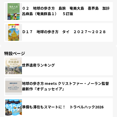
０２ 地球の歩き方 島旅 奄美大島 喜界島 加計
呂麻島（奄美群島１） ５訂版
Ｄ１７ 地球の歩き方 タイ ２０２７～２０２８
特設ページ
世界遺産ランキング
地球の歩き方 meets クリストファー・ノーラン監督
最新作『オデュッセイア』
準備も滞在もスマートに！ トラベルハック2026