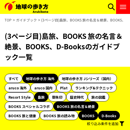
TOP
ガイドブック
(3ページ目)島旅、BOOKS 旅の名言＆絶景、BOOKS、D
(3ページ目)島旅、BOOKS 旅の名言＆
絶景、BOOKS、D-Booksのガイドブ
ック一覧
すべて
地球の歩き方 海外
地球の歩き方 Jシリーズ（国内）
aruco 海外
aruco 国内
Plat
ランキング&テクニック
Resort Style
島旅
御朱印
歴史時代
旅の図鑑
BOOKS スペシャルコラボ
BOOKS 旅の名言＆絶景
BOOKS 旅と健康
BOOKS 旅の読み物
BOOKS
D-Books
絞り込み条件を追加