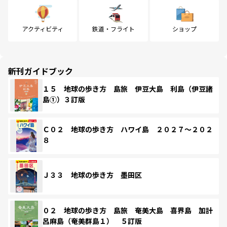
アクティビティ
鉄道・フライト
ショップ
新刊ガイドブック
１５ 地球の歩き方 島旅 伊豆大島 利島（伊豆諸
島①）３訂版
Ｃ０２ 地球の歩き方 ハワイ島 ２０２７～２０２
８
Ｊ３３ 地球の歩き方 墨田区
０２ 地球の歩き方 島旅 奄美大島 喜界島 加計
呂麻島（奄美群島１） ５訂版