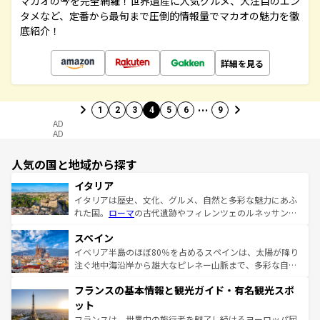
マカオの今を完全網羅！世界遺産に人気グルメ、大注目のエン
タメなど、定番から最旬まで圧倒的情報量でマカオの魅力を徹
底紹介！
詳細を見る
…
1
2
3
4
5
6
9
AD
AD
人気の国と地域から探す
イタリア
イタリアは歴史、文化、グルメ、自然と多彩な魅力にあふ
れた国。
ローマ
の古代遺跡やフィレンツェのルネッサンス
美術、ヴェネツィアの運河など、歴史あるスポットはもち
スペイン
ろん、トスカーナの美しい田園風景やアマルフィ海岸の絶
景など、自然景観も見逃せない。観光の合間には、本場の
イベリア半島のほぼ80％を占めるスペインは、太陽が降り
ピザやパスタなど、絶品のイタリア料理を堪能することも
注ぐ地中海沿岸から雄大なピレネー山脈まで、多彩な自然
できる。朝目覚めてから夜眠るまで、すべての瞬間を楽し
と文化が詰まったヨーロッパ屈指の旅行先だ。多様な地域
フランスの基本情報と観光ガイド・有名観光スポ
ませてくれるイタリアで、忘れられない旅をしてみよう！
文化が根付くこの国では、情熱的なフラメンコ、熱気あふ
なお、新着のイタリア情報は
コンテンツ一覧
を参照してほ
れる闘牛、そして美味しいタパスが生活の一部となってい
ット
しい。
る。首都マドリードの洗練された雰囲気や、バルセロナの
フランスは、世界中の旅行者を魅了し続けるヨーロッパ屈