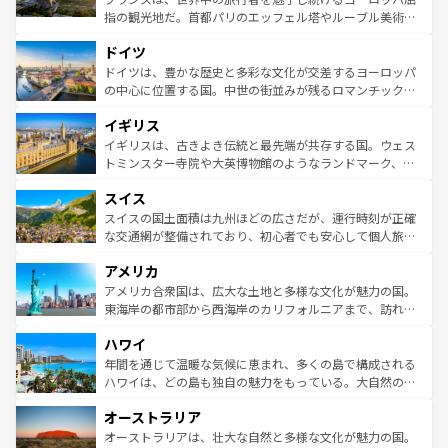
アートに溢れた街角から、地方では古代ローマ遺跡や中世
指の観光地だ。首都パリのエッフェル塔やルーブル美術館
の城塞都市、穏やかなビーチリゾートまで多彩な表情を見
といった象徴的なスポットから、田舎町の古風な美しさま
せる。地方によって風土や気候が異なるスペインはその個
ドイツ
で、幅広い魅力が詰まっている。華麗な宮殿、歴史的な大
性で訪れる人を魅了する。 なお、新着のスペイン情報は
コ
聖堂、美しいビーチ、そして豊かな自然が、訪れる者を心
ドイツは、豊かな歴史と多彩な文化が交差するヨーロッパ
ンテンツ一覧
を参照してほしい。
から魅了する。また、フランスは美食の国としても知ら
の中心に位置する国。中世の街並みが残るロマンチック街
れ、フランス料理はユネスコ無形文化遺産にも登録されて
道から、未来を先取りするようなモダンな都市まで多様な
イギリス
いる。シャンパンの発祥地であるランス、プロヴァンスの
顔を持つこの国は、どこを歩いても飽きることがない。ベ
香り高いラベンダー畑など、多彩な楽しみ方が可能だ。さ
ルリンの文化的活気、バイエルン州のアルプスの絶景、そ
イギリスは、古きよき伝統と最先端が共存する国。ウェス
らに、パリ以外の地域にも魅力が溢れており、どの街角に
してライン川沿いのワイン畑といった風景は必見。ビール
トミンスター寺院や大英博物館のようなランドマーク、歴
も豊かな歴史と文化が息づいている。パリ以外の個性あふ
とソーセージを味わいながら地元の人と過ごす楽しい時間
史ある大学都市、美しい丘陵地帯や牧歌的な風景など、エ
れる地方に足を運ぶとそれぞれで全く異なる文化を体験で
スイス
は、お酒好きな人にはぜひ体験してほしい。 なお、新着の
リアごとに異なる魅力がある。また、優雅なアフタヌーン
きるだろう。 なお、新着のフランス情報は
コンテンツ一覧
ドイツ情報は
コンテンツ一覧
を参照してほしい。
ティー、ビール好きにはたまらない英国パブ、サッカー観
スイスの国土面積は九州ほどの広さだが、運行時刻が正確
を参照してほしい。
戦など、本場だからこそできる体験も豊富。イギリスを旅
な交通網が整備されており、初心者でも安心して個人旅行
して楽しみつくそう。 なお、新着のイギリス情報は
コンテ
を楽しめる。日本同様に時刻表どおりの旅が可能だ。中世
アメリカ
ンツ一覧
を参照してほしい。
の建物がそのまま残る町や、スイスならではのユニークな
博物館もあり、アルプス観光だけでなく町歩きも満喫する
アメリカ合衆国は、広大な土地と多様な文化が魅力の国。
ことができる。国民の所得が高いため物価も高いが、旅行
東海岸の都市部から西海岸のカリフォルニアまで、訪れる
者向けの交通パス提供のサービスもあり、うまく活用すれ
場所ごとに異なる風景と体験が待っている。ニューヨーク
ハワイ
ば市内交通費無料で観光を楽しむこともできる。 なお、新
のような巨大都市は、観光、ショッピング、エンターテイ
着のスイス情報は
コンテンツ一覧
を参照してほしい。
ンメントが詰まった刺激的なスポットだ。一方、アメリカ
年間を通じて温暖な気候に恵まれ、多くの島で構成される
西部には大自然が広がり、グランドキャニオンやイエロー
ハワイは、どの島も独自の魅力をもっている。大自然の神
ストーン国立公園といった絶景が堪能できる。さらに、南
秘を感じたいなら、火山が生み出した壮大な景観を誇るハ
オーストラリア
部のニューオーリンズでは、音楽と美食が融合した独特の
ワイ島は見逃せない。また、定番の観光地といえばオアフ
文化が魅力。旅行者はアメリカの各地域で異なる魅力を楽
島だが、静かな自然を求めるならマウイ島やカウアイ島が
オーストラリアは、壮大な自然と多様な文化が魅力の国。