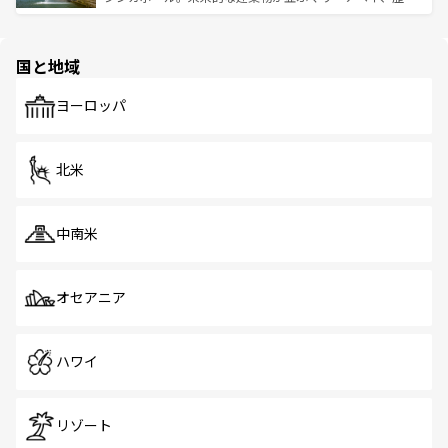
ける。 なお、新着のタイ情報は
コンテンツ一覧
を参照して
そう。 なお、新着の香港情報は
コンテンツ一覧
を参照して
と伝統を感じられるエスニックタウン、多数の緑豊かな公
ほしい。
ほしい。
園や自然保護区など、自然が調和した近代的な景観と文化
の多様性あふれるカラフルな町は、どこを歩いても新しい
国と地域
発見がある。さらに、治安のよさや充実した公共交通機関
も、旅行者にとっては魅力的なポイント。グルメも豊富
で、ホーカーズは地元の風情を楽しめる外せないスポット
ヨーロッパ
だ。訪れる人を飽きさせないシンガポールで、多様な魅力
を体感しよう。 なお、新着のシンガポール情報は
コンテン
ツ一覧
を参照してほしい。
北米
中南米
オセアニア
ハワイ
リゾート