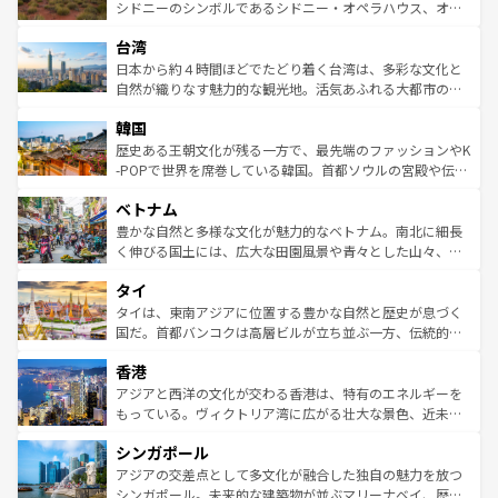
しみながら、その多様性と豊かな歴史を感じることができ
おすすめ。エメラルドグリーンに輝く海をはじめ、豊かな
シドニーのシンボルであるシドニー・オペラハウス、オー
るだろう。車でのロードトリップや列車の旅も、アメリカ
文化や歴史が息づいている。「アロハスピリット」と呼ば
ストラリア東海岸北部に広がる大サンゴ礁地帯グレートバ
ならではの贅沢な旅のスタイルだ。 なお、新着のアメリカ
台湾
れるおもてなしの心で訪れる人々を迎えてくれるハワイの
リアリーフや大陸中央部にそびえるウルル（エアーズロッ
情報は
コンテンツ一覧
を参照してほしい。
人々、おいしいローカルフードやハワイアンミュージッ
ク）、タスマニアの美しい原生林やケアンズの熱帯雨林な
日本から約４時間ほどでたどり着く台湾は、多彩な文化と
ク、伝統的なフラダンスなど、すべてがハワイの魅力を彩
ど、見どころがたくさん。また、カフェやワイン、オージ
自然が織りなす魅力的な観光地。活気あふれる大都市の台
っている。訪れるたびに新しい発見と感動が待っているハ
ービーフなどの食文化も豊かで、美味しいものであふれて
北やノスタルジックな町並みが人気な九份（ジォウフェ
ワイを、存分に味わってほしい。 なお、新着のハワイ情報
韓国
いる。アクティビティも充実しており、サーフィンやダイ
ン）、静ひつな山岳地帯である台湾東部など、都市の喧騒
は
コンテンツ一覧
を参照してほしい。
ビング、ハイキングなど、アウトドア好きにはたまらな
と山間の静けさが共存しており、訪れる人に新しい発見と
歴史ある王朝文化が残る一方で、最先端のファッションやK
い。オーストラリアの多彩な魅力を存分に味わいつくそ
驚きをもたらしてくれる。また、奥深い台湾の食文化も魅
-POPで世界を席巻している韓国。首都ソウルの宮殿や伝統
う。 なお、新着のオーストラリア情報は
コンテンツ一覧
を
力で、夜市などの屋台グルメから高級料理、ヘルシーで美
家屋が並ぶエリアでは韓国の歴史と文化に浸ることがで
参照してほしい。
ベトナム
容にもいいと評判のスイーツなど、バラエティ豊かな料理
き、地方に足を延ばせば四季折々の自然美を楽しむことが
が味わえる。 なお、新着の台湾情報は
コンテンツ一覧
を参
できる。そして、キムチや焼肉、絶品のストリートフード
豊かな自然と多様な文化が魅力的なベトナム。南北に細長
照してほしい。
まで、さまざまな韓国料理が待っている。夜には、韓国な
く伸びる国土には、広大な田園風景や青々とした山々、世
らではのナイトライフも堪能できる。あたたかいホスピタ
界遺産に登録された壮大な自然景観が点在し、都市部では
タイ
リティに包まれながら、韓国の多彩な魅力を心ゆくまで味
急速な発展と共に伝統が息づく。ハノイの古い町並みやホ
わってみてほしい。 なお、新着の韓国情報は
コンテンツ一
ーチミン市のフランス統治時代の建物も、独特の雰囲気を
タイは、東南アジアに位置する豊かな自然と歴史が息づく
覧
を参照してほしい。
醸し出している。また、バラエティの豊かさとおいしさで
国だ。首都バンコクは高層ビルが立ち並ぶ一方、伝統的な
世界中の食通を魅了してやまないベトナム料理も魅力のひ
寺院や市場がいたるところに点在し、古きよき文化と現代
香港
とつ。フォーやバインミー、ベトナムコーヒーなどは、ぜ
の活気が交差している。北部ではチェンマイなどの山岳地
ひ現地で味わいたい。どの地域を訪れてもあたたかい人々
帯で自然と触れ合い、南部ではプーケットやクラビの美し
アジアと西洋の文化が交わる香港は、特有のエネルギーを
が旅行者を迎えてくれるので、きっと忘れられない旅にな
いビーチでリゾート気分を楽しむことができる。タイ料理
もっている。ヴィクトリア湾に広がる壮大な景色、近未来
るはずだ。 なお、新着のベトナム情報は
コンテンツ一覧
を
は世界的に有名で、屋台から高級レストランまで味覚を刺
的なアートスポット、そして歴史と現代が融合した町並
参照してほしい。
シンガポール
激する。気候は一年中温暖で、どの季節にも異なる楽しみ
み、どこを訪れても感動するはず。観光スポットが密集し
が待っている。親しみやすいタイの人々、仏教を中心とし
ており、効率よく見どころを回れるのも魅力。息をのむよ
アジアの交差点として多文化が融合した独自の魅力を放つ
た文化、そして多様な観光資源が、訪れる旅人を魅了し続
うな絶景から文化的な体験まで、香港を存分に楽しみ尽く
シンガポール。未来的な建築物が並ぶマリーナベイ、歴史