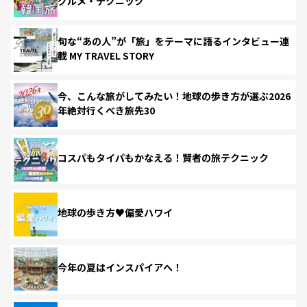
グルメ・テクニック
旬な“あの人”が「旅」をテーマに語るインタビュー連
載 MY TRAVEL STORY
今、こんな旅がしてみたい！地球の歩き方が選ぶ2026
年絶対行くべき旅先30
コスパもタイパもかなえる！賢者の旅テクニック
地球の歩き方♥偏愛ハワイ
今年の夏はインスパイアへ！