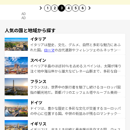
1
2
3
4
5
6
AD
AD
人気の国と地域から探す
イタリア
イタリアは歴史、文化、グルメ、自然と多彩な魅力にあふ
れた国。
ローマ
の古代遺跡やフィレンツェのルネッサンス
美術、ヴェネツィアの運河など、歴史あるスポットはもち
スペイン
ろん、トスカーナの美しい田園風景やアマルフィ海岸の絶
景など、自然景観も見逃せない。観光の合間には、本場の
イベリア半島のほぼ80％を占めるスペインは、太陽が降り
ピザやパスタなど、絶品のイタリア料理を堪能することも
注ぐ地中海沿岸から雄大なピレネー山脈まで、多彩な自然
できる。朝目覚めてから夜眠るまで、すべての瞬間を楽し
と文化が詰まったヨーロッパ屈指の旅行先だ。多様な地域
フランス
ませてくれるイタリアで、忘れられない旅をしてみよう！
文化が根付くこの国では、情熱的なフラメンコ、熱気あふ
なお、新着のイタリア情報は
コンテンツ一覧
を参照してほ
れる闘牛、そして美味しいタパスが生活の一部となってい
フランスは、世界中の旅行者を魅了し続けるヨーロッパ屈
しい。
る。首都マドリードの洗練された雰囲気や、バルセロナの
指の観光地だ。首都パリのエッフェル塔やルーブル美術館
アートに溢れた街角から、地方では古代ローマ遺跡や中世
といった象徴的なスポットから、田舎町の古風な美しさま
ドイツ
の城塞都市、穏やかなビーチリゾートまで多彩な表情を見
で、幅広い魅力が詰まっている。華麗な宮殿、歴史的な大
せる。地方によって風土や気候が異なるスペインはその個
聖堂、美しいビーチ、そして豊かな自然が、訪れる者を心
ドイツは、豊かな歴史と多彩な文化が交差するヨーロッパ
性で訪れる人を魅了する。 なお、新着のスペイン情報は
コ
から魅了する。また、フランスは美食の国としても知ら
の中心に位置する国。中世の街並みが残るロマンチック街
ンテンツ一覧
を参照してほしい。
れ、フランス料理はユネスコ無形文化遺産にも登録されて
道から、未来を先取りするようなモダンな都市まで多様な
イギリス
いる。シャンパンの発祥地であるランス、プロヴァンスの
顔を持つこの国は、どこを歩いても飽きることがない。ベ
香り高いラベンダー畑など、多彩な楽しみ方が可能だ。さ
ルリンの文化的活気、バイエルン州のアルプスの絶景、そ
イギリスは、古きよき伝統と最先端が共存する国。ウェス