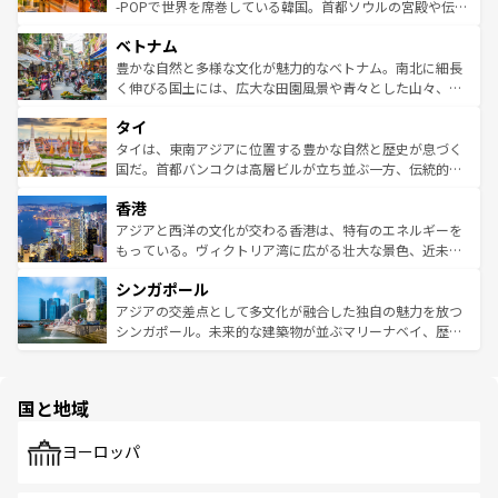
い。オーストラリアの多彩な魅力を存分に味わいつくそ
驚きをもたらしてくれる。また、奥深い台湾の食文化も魅
-POPで世界を席巻している韓国。首都ソウルの宮殿や伝統
う。 なお、新着のオーストラリア情報は
コンテンツ一覧
を
力で、夜市などの屋台グルメから高級料理、ヘルシーで美
家屋が並ぶエリアでは韓国の歴史と文化に浸ることがで
参照してほしい。
ベトナム
容にもいいと評判のスイーツなど、バラエティ豊かな料理
き、地方に足を延ばせば四季折々の自然美を楽しむことが
が味わえる。 なお、新着の台湾情報は
コンテンツ一覧
を参
できる。そして、キムチや焼肉、絶品のストリートフード
豊かな自然と多様な文化が魅力的なベトナム。南北に細長
照してほしい。
まで、さまざまな韓国料理が待っている。夜には、韓国な
く伸びる国土には、広大な田園風景や青々とした山々、世
らではのナイトライフも堪能できる。あたたかいホスピタ
界遺産に登録された壮大な自然景観が点在し、都市部では
タイ
リティに包まれながら、韓国の多彩な魅力を心ゆくまで味
急速な発展と共に伝統が息づく。ハノイの古い町並みやホ
わってみてほしい。 なお、新着の韓国情報は
コンテンツ一
ーチミン市のフランス統治時代の建物も、独特の雰囲気を
タイは、東南アジアに位置する豊かな自然と歴史が息づく
覧
を参照してほしい。
醸し出している。また、バラエティの豊かさとおいしさで
国だ。首都バンコクは高層ビルが立ち並ぶ一方、伝統的な
世界中の食通を魅了してやまないベトナム料理も魅力のひ
寺院や市場がいたるところに点在し、古きよき文化と現代
香港
とつ。フォーやバインミー、ベトナムコーヒーなどは、ぜ
の活気が交差している。北部ではチェンマイなどの山岳地
ひ現地で味わいたい。どの地域を訪れてもあたたかい人々
帯で自然と触れ合い、南部ではプーケットやクラビの美し
アジアと西洋の文化が交わる香港は、特有のエネルギーを
が旅行者を迎えてくれるので、きっと忘れられない旅にな
いビーチでリゾート気分を楽しむことができる。タイ料理
もっている。ヴィクトリア湾に広がる壮大な景色、近未来
るはずだ。 なお、新着のベトナム情報は
コンテンツ一覧
を
は世界的に有名で、屋台から高級レストランまで味覚を刺
的なアートスポット、そして歴史と現代が融合した町並
参照してほしい。
シンガポール
激する。気候は一年中温暖で、どの季節にも異なる楽しみ
み、どこを訪れても感動するはず。観光スポットが密集し
が待っている。親しみやすいタイの人々、仏教を中心とし
ており、効率よく見どころを回れるのも魅力。息をのむよ
アジアの交差点として多文化が融合した独自の魅力を放つ
た文化、そして多様な観光資源が、訪れる旅人を魅了し続
うな絶景から文化的な体験まで、香港を存分に楽しみ尽く
シンガポール。未来的な建築物が並ぶマリーナベイ、歴史
ける。 なお、新着のタイ情報は
コンテンツ一覧
を参照して
そう。 なお、新着の香港情報は
コンテンツ一覧
を参照して
と伝統を感じられるエスニックタウン、多数の緑豊かな公
ほしい。
ほしい。
園や自然保護区など、自然が調和した近代的な景観と文化
の多様性あふれるカラフルな町は、どこを歩いても新しい
国と地域
発見がある。さらに、治安のよさや充実した公共交通機関
も、旅行者にとっては魅力的なポイント。グルメも豊富
で、ホーカーズは地元の風情を楽しめる外せないスポット
ヨーロッパ
だ。訪れる人を飽きさせないシンガポールで、多様な魅力
を体感しよう。 なお、新着のシンガポール情報は
コンテン