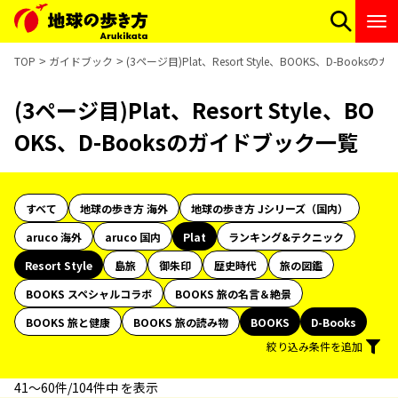
TOP
ガイドブック
(3ページ目)Plat、Resort Style、BOOKS、D-Book
(3ページ目)Plat、Resort Style、BO
OKS、D-Booksのガイドブック一覧
すべて
地球の歩き方 海外
地球の歩き方 Jシリーズ（国内）
aruco 海外
aruco 国内
Plat
ランキング&テクニック
Resort Style
島旅
御朱印
歴史時代
旅の図鑑
BOOKS スペシャルコラボ
BOOKS 旅の名言＆絶景
BOOKS 旅と健康
BOOKS 旅の読み物
BOOKS
D-Books
絞り込み条件を追加
41〜60件/104件中 を表示