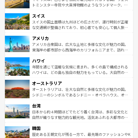
らに、パリ以外の地域にも魅力が溢れており、どの街角に
してライン川沿いのワイン畑といった風景は必見。ビール
トミンスター寺院や大英博物館のようなランドマーク、歴
も豊かな歴史と文化が息づいている。パリ以外の個性あふ
とソーセージを味わいながら地元の人と過ごす楽しい時間
史ある大学都市、美しい丘陵地帯や牧歌的な風景など、エ
れる地方に足を運ぶとそれぞれで全く異なる文化を体験で
スイス
は、お酒好きな人にはぜひ体験してほしい。 なお、新着の
リアごとに異なる魅力がある。また、優雅なアフタヌーン
きるだろう。 なお、新着のフランス情報は
コンテンツ一覧
ドイツ情報は
コンテンツ一覧
を参照してほしい。
ティー、ビール好きにはたまらない英国パブ、サッカー観
スイスの国土面積は九州ほどの広さだが、運行時刻が正確
を参照してほしい。
戦など、本場だからこそできる体験も豊富。イギリスを旅
な交通網が整備されており、初心者でも安心して個人旅行
して楽しみつくそう。 なお、新着のイギリス情報は
コンテ
を楽しめる。日本同様に時刻表どおりの旅が可能だ。中世
アメリカ
ンツ一覧
を参照してほしい。
の建物がそのまま残る町や、スイスならではのユニークな
博物館もあり、アルプス観光だけでなく町歩きも満喫する
アメリカ合衆国は、広大な土地と多様な文化が魅力の国。
ことができる。国民の所得が高いため物価も高いが、旅行
東海岸の都市部から西海岸のカリフォルニアまで、訪れる
者向けの交通パス提供のサービスもあり、うまく活用すれ
場所ごとに異なる風景と体験が待っている。ニューヨーク
ハワイ
ば市内交通費無料で観光を楽しむこともできる。 なお、新
のような巨大都市は、観光、ショッピング、エンターテイ
着のスイス情報は
コンテンツ一覧
を参照してほしい。
ンメントが詰まった刺激的なスポットだ。一方、アメリカ
年間を通じて温暖な気候に恵まれ、多くの島で構成される
西部には大自然が広がり、グランドキャニオンやイエロー
ハワイは、どの島も独自の魅力をもっている。大自然の神
ストーン国立公園といった絶景が堪能できる。さらに、南
秘を感じたいなら、火山が生み出した壮大な景観を誇るハ
オーストラリア
部のニューオーリンズでは、音楽と美食が融合した独特の
ワイ島は見逃せない。また、定番の観光地といえばオアフ
文化が魅力。旅行者はアメリカの各地域で異なる魅力を楽
島だが、静かな自然を求めるならマウイ島やカウアイ島が
オーストラリアは、壮大な自然と多様な文化が魅力の国。
しみながら、その多様性と豊かな歴史を感じることができ
おすすめ。エメラルドグリーンに輝く海をはじめ、豊かな
シドニーのシンボルであるシドニー・オペラハウス、オー
るだろう。車でのロードトリップや列車の旅も、アメリカ
文化や歴史が息づいている。「アロハスピリット」と呼ば
ストラリア東海岸北部に広がる大サンゴ礁地帯グレートバ
ならではの贅沢な旅のスタイルだ。 なお、新着のアメリカ
台湾
れるおもてなしの心で訪れる人々を迎えてくれるハワイの
リアリーフや大陸中央部にそびえるウルル（エアーズロッ
情報は
コンテンツ一覧
を参照してほしい。
人々、おいしいローカルフードやハワイアンミュージッ
ク）、タスマニアの美しい原生林やケアンズの熱帯雨林な
日本から約４時間ほどでたどり着く台湾は、多彩な文化と
ク、伝統的なフラダンスなど、すべてがハワイの魅力を彩
ど、見どころがたくさん。また、カフェやワイン、オージ
自然が織りなす魅力的な観光地。活気あふれる大都市の台
っている。訪れるたびに新しい発見と感動が待っているハ
ービーフなどの食文化も豊かで、美味しいものであふれて
北やノスタルジックな町並みが人気な九份（ジォウフェ
ワイを、存分に味わってほしい。 なお、新着のハワイ情報
韓国
いる。アクティビティも充実しており、サーフィンやダイ
ン）、静ひつな山岳地帯である台湾東部など、都市の喧騒
は
コンテンツ一覧
を参照してほしい。
ビング、ハイキングなど、アウトドア好きにはたまらな
と山間の静けさが共存しており、訪れる人に新しい発見と
歴史ある王朝文化が残る一方で、最先端のファッションやK