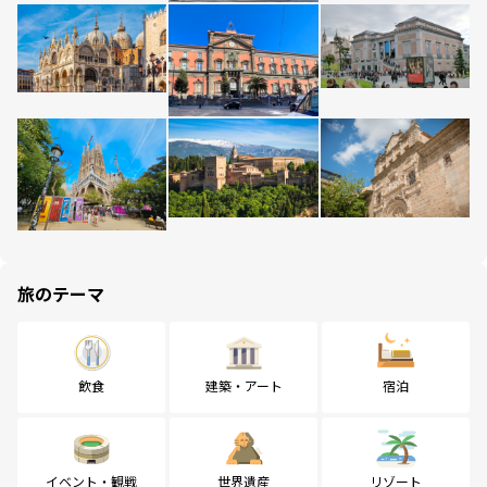
旅のテーマ
飲食
建築・アート
宿泊
イベント・観戦
世界遺産
リゾート