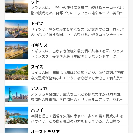
なお、新着のイタリア情報は
コンテンツ一覧
を参照してほ
れる闘牛、そして美味しいタパスが生活の一部となってい
ット
しい。
る。首都マドリードの洗練された雰囲気や、バルセロナの
フランスは、世界中の旅行者を魅了し続けるヨーロッパ屈
アートに溢れた街角から、地方では古代ローマ遺跡や中世
指の観光地だ。首都パリのエッフェル塔やルーブル美術館
の城塞都市、穏やかなビーチリゾートまで多彩な表情を見
といった象徴的なスポットから、田舎町の古風な美しさま
せる。地方によって風土や気候が異なるスペインはその個
ドイツ
で、幅広い魅力が詰まっている。華麗な宮殿、歴史的な大
性で訪れる人を魅了する。 なお、新着のスペイン情報は
コ
聖堂、美しいビーチ、そして豊かな自然が、訪れる者を心
ドイツは、豊かな歴史と多彩な文化が交差するヨーロッパ
ンテンツ一覧
を参照してほしい。
から魅了する。また、フランスは美食の国としても知ら
の中心に位置する国。中世の街並みが残るロマンチック街
れ、フランス料理はユネスコ無形文化遺産にも登録されて
道から、未来を先取りするようなモダンな都市まで多様な
イギリス
いる。シャンパンの発祥地であるランス、プロヴァンスの
顔を持つこの国は、どこを歩いても飽きることがない。ベ
香り高いラベンダー畑など、多彩な楽しみ方が可能だ。さ
ルリンの文化的活気、バイエルン州のアルプスの絶景、そ
イギリスは、古きよき伝統と最先端が共存する国。ウェス
らに、パリ以外の地域にも魅力が溢れており、どの街角に
してライン川沿いのワイン畑といった風景は必見。ビール
トミンスター寺院や大英博物館のようなランドマーク、歴
も豊かな歴史と文化が息づいている。パリ以外の個性あふ
とソーセージを味わいながら地元の人と過ごす楽しい時間
史ある大学都市、美しい丘陵地帯や牧歌的な風景など、エ
れる地方に足を運ぶとそれぞれで全く異なる文化を体験で
スイス
は、お酒好きな人にはぜひ体験してほしい。 なお、新着の
リアごとに異なる魅力がある。また、優雅なアフタヌーン
きるだろう。 なお、新着のフランス情報は
コンテンツ一覧
ドイツ情報は
コンテンツ一覧
を参照してほしい。
ティー、ビール好きにはたまらない英国パブ、サッカー観
スイスの国土面積は九州ほどの広さだが、運行時刻が正確
を参照してほしい。
戦など、本場だからこそできる体験も豊富。イギリスを旅
な交通網が整備されており、初心者でも安心して個人旅行
して楽しみつくそう。 なお、新着のイギリス情報は
コンテ
を楽しめる。日本同様に時刻表どおりの旅が可能だ。中世
アメリカ
ンツ一覧
を参照してほしい。
の建物がそのまま残る町や、スイスならではのユニークな
博物館もあり、アルプス観光だけでなく町歩きも満喫する
アメリカ合衆国は、広大な土地と多様な文化が魅力の国。
ことができる。国民の所得が高いため物価も高いが、旅行
東海岸の都市部から西海岸のカリフォルニアまで、訪れる
者向けの交通パス提供のサービスもあり、うまく活用すれ
場所ごとに異なる風景と体験が待っている。ニューヨーク
ハワイ
ば市内交通費無料で観光を楽しむこともできる。 なお、新
のような巨大都市は、観光、ショッピング、エンターテイ
着のスイス情報は
コンテンツ一覧
を参照してほしい。
ンメントが詰まった刺激的なスポットだ。一方、アメリカ
年間を通じて温暖な気候に恵まれ、多くの島で構成される
西部には大自然が広がり、グランドキャニオンやイエロー
ハワイは、どの島も独自の魅力をもっている。大自然の神
ストーン国立公園といった絶景が堪能できる。さらに、南
秘を感じたいなら、火山が生み出した壮大な景観を誇るハ
オーストラリア
部のニューオーリンズでは、音楽と美食が融合した独特の
ワイ島は見逃せない。また、定番の観光地といえばオアフ