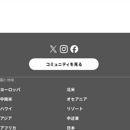
コミュニティを見る
国と地域
ヨーロッパ
北米
中南米
オセアニア
ハワイ
リゾート
アジア
中近東
アフリカ
日本