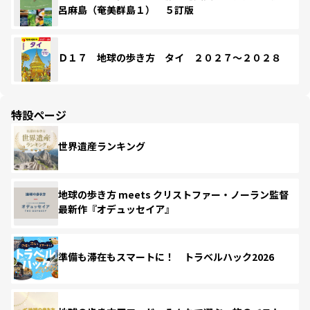
呂麻島（奄美群島１） ５訂版
Ｄ１７ 地球の歩き方 タイ ２０２７～２０２８
特設ページ
世界遺産ランキング
地球の歩き方 meets クリストファー・ノーラン監督
最新作『オデュッセイア』
準備も滞在もスマートに！ トラベルハック2026