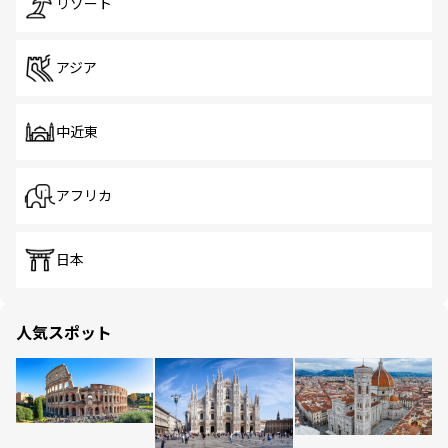
リゾート
アジア
中近東
アフリカ
日本
人気スポット