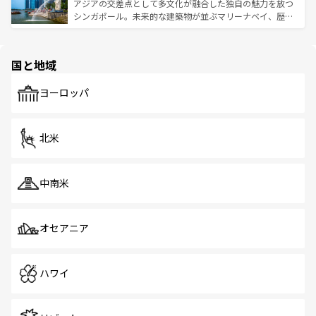
が待っている。親しみやすいタイの人々、仏教を中心とし
ており、効率よく見どころを回れるのも魅力。息をのむよ
アジアの交差点として多文化が融合した独自の魅力を放つ
た文化、そして多様な観光資源が、訪れる旅人を魅了し続
うな絶景から文化的な体験まで、香港を存分に楽しみ尽く
シンガポール。未来的な建築物が並ぶマリーナベイ、歴史
ける。 なお、新着のタイ情報は
コンテンツ一覧
を参照して
そう。 なお、新着の香港情報は
コンテンツ一覧
を参照して
と伝統を感じられるエスニックタウン、多数の緑豊かな公
ほしい。
ほしい。
園や自然保護区など、自然が調和した近代的な景観と文化
の多様性あふれるカラフルな町は、どこを歩いても新しい
国と地域
発見がある。さらに、治安のよさや充実した公共交通機関
も、旅行者にとっては魅力的なポイント。グルメも豊富
で、ホーカーズは地元の風情を楽しめる外せないスポット
ヨーロッパ
だ。訪れる人を飽きさせないシンガポールで、多様な魅力
を体感しよう。 なお、新着のシンガポール情報は
コンテン
ツ一覧
を参照してほしい。
北米
中南米
オセアニア
ハワイ