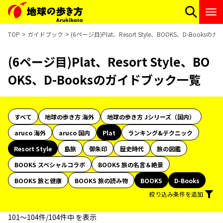
TOP
ガイドブック
(6ページ目)Plat、Resort Style、BOOKS、D-Book
(6ページ目)Plat、Resort Style、BO
OKS、D-Booksのガイドブック一覧
すべて
地球の歩き方 海外
地球の歩き方 Jシリーズ（国内）
aruco 海外
aruco 国内
Plat
ランキング&テクニック
Resort Style
島旅
御朱印
歴史時代
旅の図鑑
BOOKS スペシャルコラボ
BOOKS 旅の名言＆絶景
BOOKS 旅と健康
BOOKS 旅の読み物
BOOKS
D-Books
絞り込み条件を追加
101〜104件/104件中 を表示