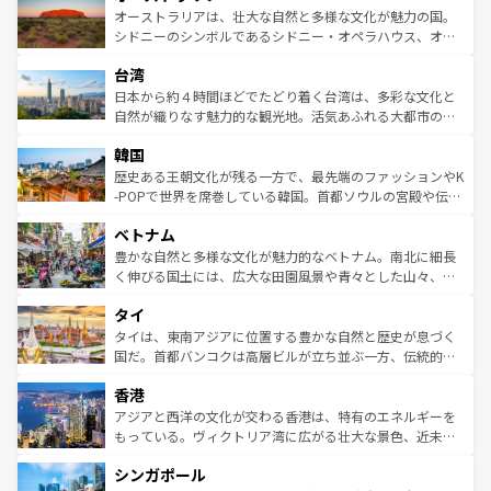
文化が魅力。旅行者はアメリカの各地域で異なる魅力を楽
島だが、静かな自然を求めるならマウイ島やカウアイ島が
オーストラリアは、壮大な自然と多様な文化が魅力の国。
しみながら、その多様性と豊かな歴史を感じることができ
おすすめ。エメラルドグリーンに輝く海をはじめ、豊かな
シドニーのシンボルであるシドニー・オペラハウス、オー
るだろう。車でのロードトリップや列車の旅も、アメリカ
文化や歴史が息づいている。「アロハスピリット」と呼ば
ストラリア東海岸北部に広がる大サンゴ礁地帯グレートバ
ならではの贅沢な旅のスタイルだ。 なお、新着のアメリカ
台湾
れるおもてなしの心で訪れる人々を迎えてくれるハワイの
リアリーフや大陸中央部にそびえるウルル（エアーズロッ
情報は
コンテンツ一覧
を参照してほしい。
人々、おいしいローカルフードやハワイアンミュージッ
ク）、タスマニアの美しい原生林やケアンズの熱帯雨林な
日本から約４時間ほどでたどり着く台湾は、多彩な文化と
ク、伝統的なフラダンスなど、すべてがハワイの魅力を彩
ど、見どころがたくさん。また、カフェやワイン、オージ
自然が織りなす魅力的な観光地。活気あふれる大都市の台
っている。訪れるたびに新しい発見と感動が待っているハ
ービーフなどの食文化も豊かで、美味しいものであふれて
北やノスタルジックな町並みが人気な九份（ジォウフェ
ワイを、存分に味わってほしい。 なお、新着のハワイ情報
韓国
いる。アクティビティも充実しており、サーフィンやダイ
ン）、静ひつな山岳地帯である台湾東部など、都市の喧騒
は
コンテンツ一覧
を参照してほしい。
ビング、ハイキングなど、アウトドア好きにはたまらな
と山間の静けさが共存しており、訪れる人に新しい発見と
歴史ある王朝文化が残る一方で、最先端のファッションやK
い。オーストラリアの多彩な魅力を存分に味わいつくそ
驚きをもたらしてくれる。また、奥深い台湾の食文化も魅
-POPで世界を席巻している韓国。首都ソウルの宮殿や伝統
う。 なお、新着のオーストラリア情報は
コンテンツ一覧
を
力で、夜市などの屋台グルメから高級料理、ヘルシーで美
家屋が並ぶエリアでは韓国の歴史と文化に浸ることがで
参照してほしい。
ベトナム
容にもいいと評判のスイーツなど、バラエティ豊かな料理
き、地方に足を延ばせば四季折々の自然美を楽しむことが
が味わえる。 なお、新着の台湾情報は
コンテンツ一覧
を参
できる。そして、キムチや焼肉、絶品のストリートフード
豊かな自然と多様な文化が魅力的なベトナム。南北に細長
照してほしい。
まで、さまざまな韓国料理が待っている。夜には、韓国な
く伸びる国土には、広大な田園風景や青々とした山々、世
らではのナイトライフも堪能できる。あたたかいホスピタ
界遺産に登録された壮大な自然景観が点在し、都市部では
タイ
リティに包まれながら、韓国の多彩な魅力を心ゆくまで味
急速な発展と共に伝統が息づく。ハノイの古い町並みやホ
わってみてほしい。 なお、新着の韓国情報は
コンテンツ一
ーチミン市のフランス統治時代の建物も、独特の雰囲気を
タイは、東南アジアに位置する豊かな自然と歴史が息づく
覧
を参照してほしい。
醸し出している。また、バラエティの豊かさとおいしさで
国だ。首都バンコクは高層ビルが立ち並ぶ一方、伝統的な
世界中の食通を魅了してやまないベトナム料理も魅力のひ
寺院や市場がいたるところに点在し、古きよき文化と現代
香港
とつ。フォーやバインミー、ベトナムコーヒーなどは、ぜ
の活気が交差している。北部ではチェンマイなどの山岳地
ひ現地で味わいたい。どの地域を訪れてもあたたかい人々
帯で自然と触れ合い、南部ではプーケットやクラビの美し
アジアと西洋の文化が交わる香港は、特有のエネルギーを
が旅行者を迎えてくれるので、きっと忘れられない旅にな
いビーチでリゾート気分を楽しむことができる。タイ料理
もっている。ヴィクトリア湾に広がる壮大な景色、近未来
るはずだ。 なお、新着のベトナム情報は
コンテンツ一覧
を
は世界的に有名で、屋台から高級レストランまで味覚を刺
的なアートスポット、そして歴史と現代が融合した町並
参照してほしい。
シンガポール
激する。気候は一年中温暖で、どの季節にも異なる楽しみ
み、どこを訪れても感動するはず。観光スポットが密集し