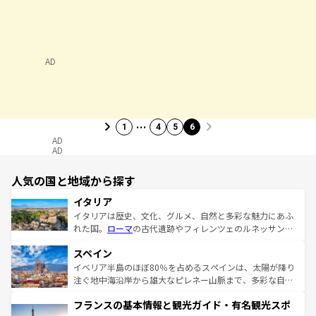
AD
…
1
4
5
6
AD
AD
人気の国と地域から探す
イタリア
イタリアは歴史、文化、グルメ、自然と多彩な魅力にあふ
れた国。
ローマ
の古代遺跡やフィレンツェのルネッサンス
美術、ヴェネツィアの運河など、歴史あるスポットはもち
スペイン
ろん、トスカーナの美しい田園風景やアマルフィ海岸の絶
景など、自然景観も見逃せない。観光の合間には、本場の
イベリア半島のほぼ80％を占めるスペインは、太陽が降り
ピザやパスタなど、絶品のイタリア料理を堪能することも
注ぐ地中海沿岸から雄大なピレネー山脈まで、多彩な自然
できる。朝目覚めてから夜眠るまで、すべての瞬間を楽し
と文化が詰まったヨーロッパ屈指の旅行先だ。多様な地域
フランスの基本情報と観光ガイド・有名観光スポ
ませてくれるイタリアで、忘れられない旅をしてみよう！
文化が根付くこの国では、情熱的なフラメンコ、熱気あふ