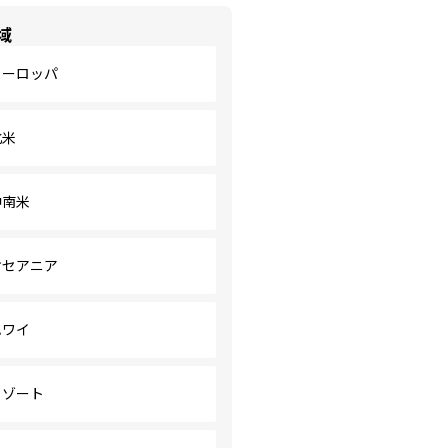
域
ヨーロッパ
北米
中南米
オセアニア
ハワイ
リゾート