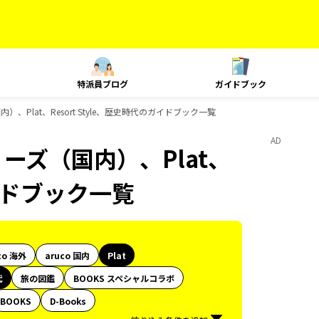
特派員ブログ
ガイドブック
）、Plat、Resort Style、歴史時代のガイドブック一覧
AD
リーズ（国内）、Plat、
ガイドブック一覧
co 海外
aruco 国内
Plat
代
旅の図鑑
BOOKS スペシャルコラボ
BOOKS
D-Books