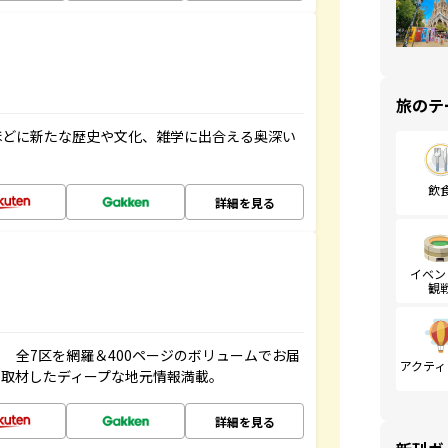
旅のテ
ほどに新たな歴史や文化、雑学に出合える奥深い
飲
詳細を見る
イベン
観
 全7区を網羅＆400ページのボリュームでお届
アクティ
、取材したディープな地元情報満載。
詳細を見る