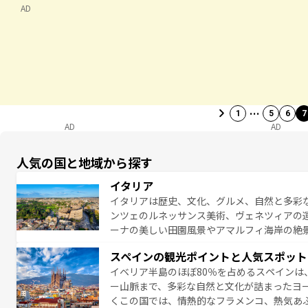
AD
…
1
5
6
7
AD
AD
人気の国と地域から探す
イタリア
イタリアは歴史、文化、グルメ、自然と多彩
ンツェのルネッサンス美術、ヴェネツィアの
ーナの美しい田園風景やアマルフィ海岸の絶
は、本場のピザやパスタなど、絶品のイタリ
スペインの観光ポイントと人気スポット
夜眠るまで、すべての瞬間を楽しませてくれ
イベリア半島のほぼ80％を占めるスペインは
なお、新着のイタリア情報は
コンテンツ一覧
ー山脈まで、多彩な自然と文化が詰まったヨ
くこの国では、情熱的なフラメンコ、熱気あ