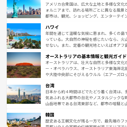
アメリカ合衆国は、広大な土地と多様な文化
のスイス情報は
コンテンツ一覧
を参照してほ
ォルニアまで、訪れる場所ごとに異なる風景
都市は、観光、ショッピング、エンターテイ
アメリカ西部には大自然が広がり、グランド
ハワイ
絶景が堪能できる。さらに、南部のニューオ
年間を通じて温暖な気候に恵まれ、多くの島
が魅力。旅行者はアメリカの各地域で異なる
っている。大自然の神秘を感じたいなら、火
感じることができるだろう。車でのロードト
せない。また、定番の観光地といえばオアフ
旅のスタイルだ。 なお、新着のアメリカ情
アイ島がおすすめ。エメラルドグリーンに輝
オーストラリアの基本情報と観光ガイド
る。「アロハスピリット」と呼ばれるおもて
オーストラリアは、壮大な自然と多様な文化
人々、おいしいローカルフードやハワイアン
ー・オペラハウス、オーストラリア東海岸北
がハワイの魅力を彩っている。訪れるたびに
や大陸中央部にそびえるウルル（エアーズロ
味わってほしい。 なお、新着のハワイ情報は
熱帯雨林など、見どころがたくさん。また、
台湾
豊かで、美味しいものであふれている。アク
日本から約４時間ほどでたどり着く台湾は、
ング、ハイキングなど、アウトドア好きには
気あふれる大都市の台北やノスタルジックな
に味わいつくそう。 なお、新着のオー
山岳地帯である台湾東部など、都市の喧騒と
発見と驚きをもたらしてくれる。また、奥深
韓国
から高級料理、ヘルシーで美容にもいいと評
歴史ある王朝文化が残る一方で、最先端のファ
える。 なお、新着の台湾情報は
コンテンツ一
首都ソウルの宮殿や伝統家屋が並ぶエリアで