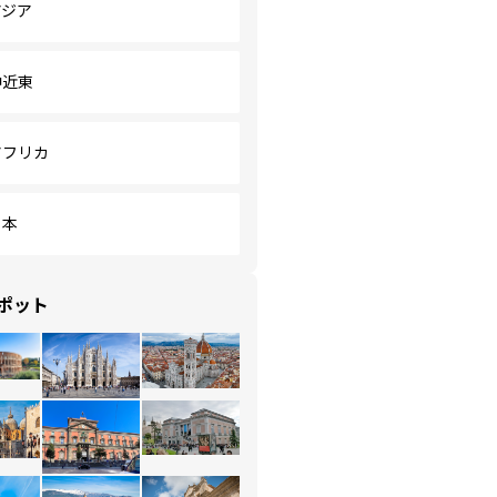
アジア
中近東
アフリカ
日本
ポット