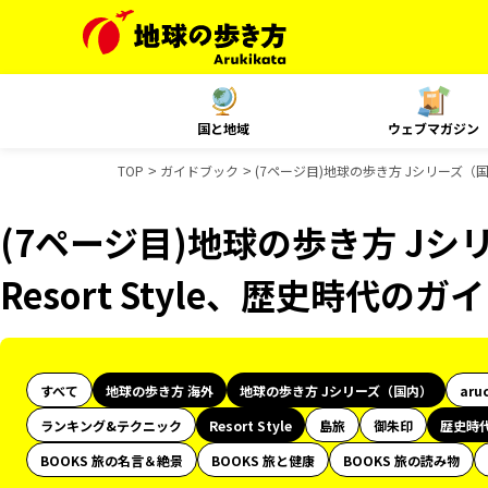
国と地域
ウェブマガジン
TOP
ガイドブック
(7ページ目)地球の歩き方 Jシリーズ（国内
(7ページ目)地球の歩き方 Jシ
Resort Style、歴史時代の
すべて
地球の歩き方 海外
地球の歩き方 Jシリーズ（国内）
aru
ランキング&テクニック
Resort Style
島旅
御朱印
歴史時
BOOKS 旅の名言＆絶景
BOOKS 旅と健康
BOOKS 旅の読み物