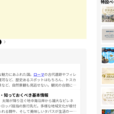
特設ペ
な魅力にあふれた国。
ローマ
の古代遺跡やフィレ
運河など、歴史あるスポットはもちろん、トスカ
景など、自然景観も見逃せない。観光の合間に
ア料理を堪能することもできる。朝目覚めてから
・知っておくべき基本情報
るイタリアで、忘れられない旅をしてみよう！
、太陽が降り注ぐ地中海沿岸から雄大なピレネ
を参照してほしい。
ーロッパ屈指の旅行先だ。多様な地域文化が根付
ふれる闘牛、そして美味しいタパスが生活の一部