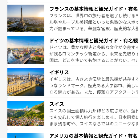
となっている。首都マドリードの洗練された
フランスの基本情報と観光ガイド・有名
ら、地方では古代ローマ遺跡や中世の城塞都
フランスは、世界中の旅行者を魅了し続ける
せる。地方によって風土や気候が異なるスペイン
ル塔やルーブル美術館といった象徴的なスポ
新着のスペイン情報は
コンテンツ一覧
を参照
力が詰まっている。華麗な宮殿、歴史的な大
る者を心から魅了する。また、フランスは美
ドイツの基本情報と観光ガイド・有名観
無形文化遺産にも登録されている。シャンパ
ドイツは、豊かな歴史と多彩な文化が交差す
いラベンダー畑など、多彩な楽しみ方が可能
が残るロマンチック街道から、未来を先取り
り、どの街角にも豊かな歴史と文化が息づい
国は、どこを歩いても飽きることがない。ベ
絶景、そしてライン川沿いのワイン畑といっ
一覧
を参照してほしい。
イギリス
ら地元の人と過ごす楽しい時間は、お酒好きな人にはぜ
イギリスは、古きよき伝統と最先端が共存す
イツ情報は
コンテンツ一覧
を参照してほしい
うなランドマーク、歴史ある大学都市、美し
なる魅力がある。また、優雅なアフタヌーン
ッカー観戦など、本場だからこそできる体験も
スイス
お、新着のイギリス情報は
コンテンツ一覧
を
スイスの国土面積は九州ほどの広さだが、運
でも安心して個人旅行を楽しめる。日本同様
まま残る町や、スイスならではのユニークな
満喫することができる。国民の所得が高いた
アメリカの基本情報と観光ガイド・有名
ービスもあり、うまく活用すれば市内交通費無料で