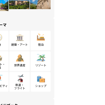
ーマ
食
建築・アート
宿泊
ト・
世界遺産
リゾート
戦
鉄道・
ビティ
ショップ
フライト