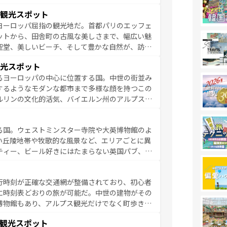
雰囲気や、バルセロナのアートに溢れた街角か
観光スポット
市、穏やかなビーチリゾートまで多彩な表情を見
ヨーロッパ屈指の観光地だ。首都パリのエッフェ
はその個性で訪れる人を魅了する。 なお、
ットから、田舎町の古風な美しさまで、幅広い魅
してほしい。
聖堂、美しいビーチ、そして豊かな自然が、訪れ
食の国としても知られ、フランス料理はユネスコ
光スポット
ンの発祥地であるランス、プロヴァンスの香り高
るヨーロッパの中心に位置する国。中世の街並み
だ。さらに、パリ以外の地域にも魅力が溢れてお
するようなモダンな都市まで多様な顔を持つこの
ている。パリ以外の個性あふれる地方に足を運ぶ
ルリンの文化的活気、バイエルン州のアルプスの
とそれぞれで全く異なる文化を体験できるだろう。 なお、新着のフランス情報は
コンテンツ
た風景は必見。ビールとソーセージを味わいなが
ひ体験してほしい。 なお、新着のド
る国。ウェストミンスター寺院や大英博物館のよ
。
い丘陵地帯や牧歌的な風景など、エリアごとに異
ティー、ビール好きにはたまらない英国パブ、サ
豊富。イギリスを旅して楽しみつくそう。 な
参照してほしい。
行時刻が正確な交通網が整備されており、初心者
に時刻表どおりの旅が可能だ。中世の建物がその
博物館もあり、アルプス観光だけでなく町歩きも
め物価も高いが、旅行者向けの交通パス提供のサ
観光スポット
観光を楽しむこともできる。 なお、新着