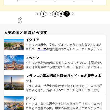
…
1
5
6
7
AD
AD
人気の国と地域から探す
イタリア
イタリアは歴史、文化、グルメ、自然と多彩な魅力にあふ
れた国。
ローマ
の古代遺跡やフィレンツェのルネッサンス
美術、ヴェネツィアの運河など、歴史あるスポットはもち
スペイン
ろん、トスカーナの美しい田園風景やアマルフィ海岸の絶
景など、自然景観も見逃せない。観光の合間には、本場の
イベリア半島のほぼ80％を占めるスペインは、太陽が降り
ピザやパスタなど、絶品のイタリア料理を堪能することも
注ぐ地中海沿岸から雄大なピレネー山脈まで、多彩な自然
できる。朝目覚めてから夜眠るまで、すべての瞬間を楽し
と文化が詰まったヨーロッパ屈指の旅行先だ。多様な地域
フランスの基本情報と観光ガイド・有名観光スポ
ませてくれるイタリアで、忘れられない旅をしてみよう！
文化が根付くこの国では、情熱的なフラメンコ、熱気あふ
なお、新着のイタリア情報は
コンテンツ一覧
を参照してほ
れる闘牛、そして美味しいタパスが生活の一部となってい
ット
しい。
る。首都マドリードの洗練された雰囲気や、バルセロナの
フランスは、世界中の旅行者を魅了し続けるヨーロッパ屈
アートに溢れた街角から、地方では古代ローマ遺跡や中世
指の観光地だ。首都パリのエッフェル塔やルーブル美術館
の城塞都市、穏やかなビーチリゾートまで多彩な表情を見
といった象徴的なスポットから、田舎町の古風な美しさま
せる。地方によって風土や気候が異なるスペインはその個
ドイツ
で、幅広い魅力が詰まっている。華麗な宮殿、歴史的な大
性で訪れる人を魅了する。 なお、新着のスペイン情報は
コ
聖堂、美しいビーチ、そして豊かな自然が、訪れる者を心
ドイツは、豊かな歴史と多彩な文化が交差するヨーロッパ
ンテンツ一覧
を参照してほしい。
から魅了する。また、フランスは美食の国としても知ら
の中心に位置する国。中世の街並みが残るロマンチック街