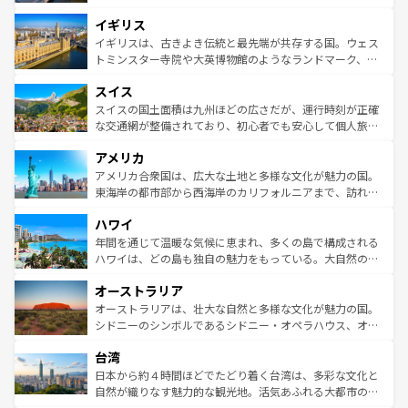
れ、フランス料理はユネスコ無形文化遺産にも登録されて
道から、未来を先取りするようなモダンな都市まで多様な
イギリス
いる。シャンパンの発祥地であるランス、プロヴァンスの
顔を持つこの国は、どこを歩いても飽きることがない。ベ
香り高いラベンダー畑など、多彩な楽しみ方が可能だ。さ
ルリンの文化的活気、バイエルン州のアルプスの絶景、そ
イギリスは、古きよき伝統と最先端が共存する国。ウェス
らに、パリ以外の地域にも魅力が溢れており、どの街角に
してライン川沿いのワイン畑といった風景は必見。ビール
トミンスター寺院や大英博物館のようなランドマーク、歴
も豊かな歴史と文化が息づいている。パリ以外の個性あふ
とソーセージを味わいながら地元の人と過ごす楽しい時間
史ある大学都市、美しい丘陵地帯や牧歌的な風景など、エ
れる地方に足を運ぶとそれぞれで全く異なる文化を体験で
スイス
は、お酒好きな人にはぜひ体験してほしい。 なお、新着の
リアごとに異なる魅力がある。また、優雅なアフタヌーン
きるだろう。 なお、新着のフランス情報は
コンテンツ一覧
ドイツ情報は
コンテンツ一覧
を参照してほしい。
ティー、ビール好きにはたまらない英国パブ、サッカー観
スイスの国土面積は九州ほどの広さだが、運行時刻が正確
を参照してほしい。
戦など、本場だからこそできる体験も豊富。イギリスを旅
な交通網が整備されており、初心者でも安心して個人旅行
して楽しみつくそう。 なお、新着のイギリス情報は
コンテ
を楽しめる。日本同様に時刻表どおりの旅が可能だ。中世
アメリカ
ンツ一覧
を参照してほしい。
の建物がそのまま残る町や、スイスならではのユニークな
博物館もあり、アルプス観光だけでなく町歩きも満喫する
アメリカ合衆国は、広大な土地と多様な文化が魅力の国。
ことができる。国民の所得が高いため物価も高いが、旅行
東海岸の都市部から西海岸のカリフォルニアまで、訪れる
者向けの交通パス提供のサービスもあり、うまく活用すれ
場所ごとに異なる風景と体験が待っている。ニューヨーク
ハワイ
ば市内交通費無料で観光を楽しむこともできる。 なお、新
のような巨大都市は、観光、ショッピング、エンターテイ
着のスイス情報は
コンテンツ一覧
を参照してほしい。
ンメントが詰まった刺激的なスポットだ。一方、アメリカ
年間を通じて温暖な気候に恵まれ、多くの島で構成される
西部には大自然が広がり、グランドキャニオンやイエロー
ハワイは、どの島も独自の魅力をもっている。大自然の神
ストーン国立公園といった絶景が堪能できる。さらに、南
秘を感じたいなら、火山が生み出した壮大な景観を誇るハ
オーストラリア
部のニューオーリンズでは、音楽と美食が融合した独特の
ワイ島は見逃せない。また、定番の観光地といえばオアフ
文化が魅力。旅行者はアメリカの各地域で異なる魅力を楽
島だが、静かな自然を求めるならマウイ島やカウアイ島が
オーストラリアは、壮大な自然と多様な文化が魅力の国。
しみながら、その多様性と豊かな歴史を感じることができ
おすすめ。エメラルドグリーンに輝く海をはじめ、豊かな
シドニーのシンボルであるシドニー・オペラハウス、オー
るだろう。車でのロードトリップや列車の旅も、アメリカ
文化や歴史が息づいている。「アロハスピリット」と呼ば
ストラリア東海岸北部に広がる大サンゴ礁地帯グレートバ
ならではの贅沢な旅のスタイルだ。 なお、新着のアメリカ
台湾
れるおもてなしの心で訪れる人々を迎えてくれるハワイの
リアリーフや大陸中央部にそびえるウルル（エアーズロッ
情報は
コンテンツ一覧
を参照してほしい。
人々、おいしいローカルフードやハワイアンミュージッ
ク）、タスマニアの美しい原生林やケアンズの熱帯雨林な
日本から約４時間ほどでたどり着く台湾は、多彩な文化と
ク、伝統的なフラダンスなど、すべてがハワイの魅力を彩
ど、見どころがたくさん。また、カフェやワイン、オージ
自然が織りなす魅力的な観光地。活気あふれる大都市の台
っている。訪れるたびに新しい発見と感動が待っているハ
ービーフなどの食文化も豊かで、美味しいものであふれて
北やノスタルジックな町並みが人気な九份（ジォウフェ