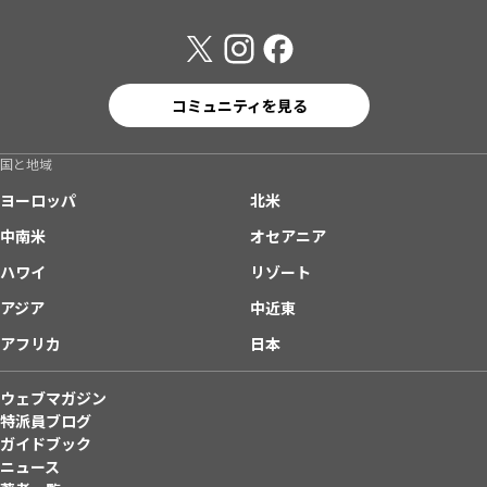
コミュニティを見る
国と地域
ヨーロッパ
北米
中南米
オセアニア
ハワイ
リゾート
アジア
中近東
アフリカ
日本
ウェブマガジン
特派員ブログ
ガイドブック
ニュース