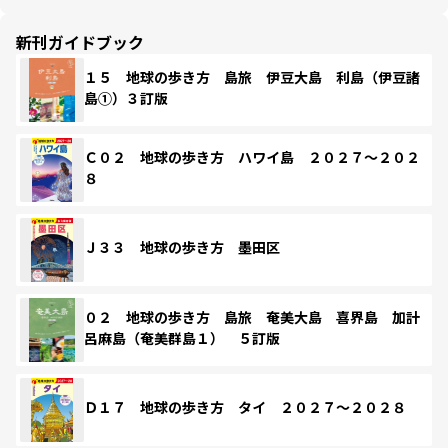
新刊ガイドブック
１５ 地球の歩き方 島旅 伊豆大島 利島（伊豆諸
島①）３訂版
Ｃ０２ 地球の歩き方 ハワイ島 ２０２７～２０２
８
Ｊ３３ 地球の歩き方 墨田区
０２ 地球の歩き方 島旅 奄美大島 喜界島 加計
呂麻島（奄美群島１） ５訂版
Ｄ１７ 地球の歩き方 タイ ２０２７～２０２８