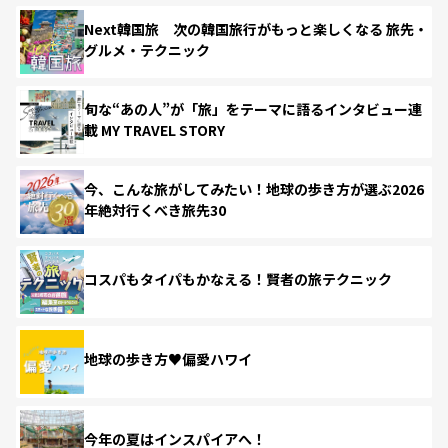
Next韓国旅 次の韓国旅行がもっと楽しくなる 旅先・
グルメ・テクニック
旬な“あの人”が「旅」をテーマに語るインタビュー連
載 MY TRAVEL STORY
今、こんな旅がしてみたい！地球の歩き方が選ぶ2026
年絶対行くべき旅先30
コスパもタイパもかなえる！賢者の旅テクニック
地球の歩き方♥偏愛ハワイ
今年の夏はインスパイアへ！