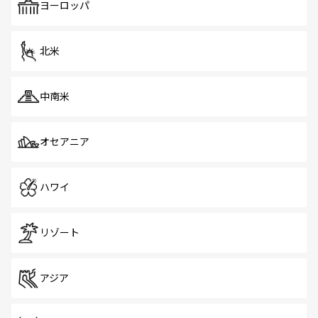
で、ホーカーズは地元の風情を楽しめる外せないスポット
ヨーロッパ
だ。訪れる人を飽きさせないシンガポールで、多様な魅力
を体感しよう。 なお、新着のシンガポール情報は
コンテン
ツ一覧
を参照してほしい。
北米
中南米
オセアニア
ハワイ
リゾート
アジア