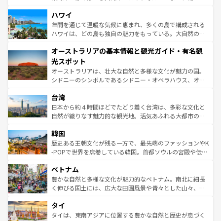
ば市内交通費無料で観光を楽しむこともできる。 なお、新
場所ごとに異なる風景と体験が待っている。ニューヨーク
着のスイス情報は
コンテンツ一覧
を参照してほしい。
ハワイ
のような巨大都市は、観光、ショッピング、エンターテイ
ンメントが詰まった刺激的なスポットだ。一方、アメリカ
年間を通じて温暖な気候に恵まれ、多くの島で構成される
西部には大自然が広がり、グランドキャニオンやイエロー
ハワイは、どの島も独自の魅力をもっている。大自然の神
ストーン国立公園といった絶景が堪能できる。さらに、南
秘を感じたいなら、火山が生み出した壮大な景観を誇るハ
オーストラリアの基本情報と観光ガイド・有名観
部のニューオーリンズでは、音楽と美食が融合した独特の
ワイ島は見逃せない。また、定番の観光地といえばオアフ
文化が魅力。旅行者はアメリカの各地域で異なる魅力を楽
島だが、静かな自然を求めるならマウイ島やカウアイ島が
光スポット
しみながら、その多様性と豊かな歴史を感じることができ
おすすめ。エメラルドグリーンに輝く海をはじめ、豊かな
オーストラリアは、壮大な自然と多様な文化が魅力の国。
るだろう。車でのロードトリップや列車の旅も、アメリカ
文化や歴史が息づいている。「アロハスピリット」と呼ば
シドニーのシンボルであるシドニー・オペラハウス、オー
ならではの贅沢な旅のスタイルだ。 なお、新着のアメリカ
れるおもてなしの心で訪れる人々を迎えてくれるハワイの
ストラリア東海岸北部に広がる大サンゴ礁地帯グレートバ
情報は
コンテンツ一覧
を参照してほしい。
人々、おいしいローカルフードやハワイアンミュージッ
台湾
リアリーフや大陸中央部にそびえるウルル（エアーズロッ
ク、伝統的なフラダンスなど、すべてがハワイの魅力を彩
ク）、タスマニアの美しい原生林やケアンズの熱帯雨林な
日本から約４時間ほどでたどり着く台湾は、多彩な文化と
っている。訪れるたびに新しい発見と感動が待っているハ
ど、見どころがたくさん。また、カフェやワイン、オージ
自然が織りなす魅力的な観光地。活気あふれる大都市の台
ワイを、存分に味わってほしい。 なお、新着のハワイ情報
ービーフなどの食文化も豊かで、美味しいものであふれて
北やノスタルジックな町並みが人気な九份（ジォウフェ
は
コンテンツ一覧
を参照してほしい。
韓国
いる。アクティビティも充実しており、サーフィンやダイ
ン）、静ひつな山岳地帯である台湾東部など、都市の喧騒
ビング、ハイキングなど、アウトドア好きにはたまらな
と山間の静けさが共存しており、訪れる人に新しい発見と
歴史ある王朝文化が残る一方で、最先端のファッションやK
い。オーストラリアの多彩な魅力を存分に味わいつくそ
驚きをもたらしてくれる。また、奥深い台湾の食文化も魅
-POPで世界を席巻している韓国。首都ソウルの宮殿や伝統
う。 なお、新着のオーストラリア情報は
コンテンツ一覧
を
力で、夜市などの屋台グルメから高級料理、ヘルシーで美
家屋が並ぶエリアでは韓国の歴史と文化に浸ることがで
参照してほしい。
ベトナム
容にもいいと評判のスイーツなど、バラエティ豊かな料理
き、地方に足を延ばせば四季折々の自然美を楽しむことが
が味わえる。 なお、新着の台湾情報は
コンテンツ一覧
を参
できる。そして、キムチや焼肉、絶品のストリートフード
豊かな自然と多様な文化が魅力的なベトナム。南北に細長
照してほしい。
まで、さまざまな韓国料理が待っている。夜には、韓国な
く伸びる国土には、広大な田園風景や青々とした山々、世
らではのナイトライフも堪能できる。あたたかいホスピタ
界遺産に登録された壮大な自然景観が点在し、都市部では
タイ
リティに包まれながら、韓国の多彩な魅力を心ゆくまで味
急速な発展と共に伝統が息づく。ハノイの古い町並みやホ
わってみてほしい。 なお、新着の韓国情報は
コンテンツ一
ーチミン市のフランス統治時代の建物も、独特の雰囲気を
タイは、東南アジアに位置する豊かな自然と歴史が息づく