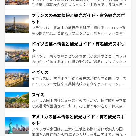
できる。朝目覚めてから夜眠るまで、すべての瞬間を楽し
注ぐ地中海沿岸から雄大なピレネー山脈まで、多彩な自然
ませてくれるイタリアで、忘れられない旅をしてみよう！
と文化が詰まったヨーロッパ屈指の旅行先だ。多様な地域
なお、新着のイタリア情報は
コンテンツ一覧
を参照してほ
フランスの基本情報と観光ガイド・有名観光スポ
文化が根付くこの国では、情熱的なフラメンコ、熱気あふ
しい。
れる闘牛、そして美味しいタパスが生活の一部となってい
ット
る。首都マドリードの洗練された雰囲気や、バルセロナの
フランスは、世界中の旅行者を魅了し続けるヨーロッパ屈
アートに溢れた街角から、地方では古代ローマ遺跡や中世
指の観光地だ。首都パリのエッフェル塔やルーブル美術館
の城塞都市、穏やかなビーチリゾートまで多彩な表情を見
といった象徴的なスポットから、田舎町の古風な美しさま
せる。地方によって風土や気候が異なるスペインはその個
ドイツの基本情報と観光ガイド・有名観光スポッ
で、幅広い魅力が詰まっている。華麗な宮殿、歴史的な大
性で訪れる人を魅了する。 なお、新着のスペイン情報は
コ
聖堂、美しいビーチ、そして豊かな自然が、訪れる者を心
ト
ンテンツ一覧
を参照してほしい。
から魅了する。また、フランスは美食の国としても知ら
ドイツは、豊かな歴史と多彩な文化が交差するヨーロッパ
れ、フランス料理はユネスコ無形文化遺産にも登録されて
の中心に位置する国。中世の街並みが残るロマンチック街
いる。シャンパンの発祥地であるランス、プロヴァンスの
道から、未来を先取りするようなモダンな都市まで多様な
香り高いラベンダー畑など、多彩な楽しみ方が可能だ。さ
イギリス
顔を持つこの国は、どこを歩いても飽きることがない。ベ
らに、パリ以外の地域にも魅力が溢れており、どの街角に
ルリンの文化的活気、バイエルン州のアルプスの絶景、そ
イギリスは、古きよき伝統と最先端が共存する国。ウェス
も豊かな歴史と文化が息づいている。パリ以外の個性あふ
してライン川沿いのワイン畑といった風景は必見。ビール
トミンスター寺院や大英博物館のようなランドマーク、歴
れる地方に足を運ぶとそれぞれで全く異なる文化を体験で
とソーセージを味わいながら地元の人と過ごす楽しい時間
史ある大学都市、美しい丘陵地帯や牧歌的な風景など、エ
きるだろう。 なお、新着のフランス情報は
コンテンツ一覧
スイス
は、お酒好きな人にはぜひ体験してほしい。 なお、新着の
リアごとに異なる魅力がある。また、優雅なアフタヌーン
を参照してほしい。
ドイツ情報は
コンテンツ一覧
を参照してほしい。
ティー、ビール好きにはたまらない英国パブ、サッカー観
スイスの国土面積は九州ほどの広さだが、運行時刻が正確
戦など、本場だからこそできる体験も豊富。イギリスを旅
な交通網が整備されており、初心者でも安心して個人旅行
して楽しみつくそう。 なお、新着のイギリス情報は
コンテ
を楽しめる。日本同様に時刻表どおりの旅が可能だ。中世
アメリカの基本情報と観光ガイド・有名観光スポ
ンツ一覧
を参照してほしい。
の建物がそのまま残る町や、スイスならではのユニークな
博物館もあり、アルプス観光だけでなく町歩きも満喫する
ット
ことができる。国民の所得が高いため物価も高いが、旅行
アメリカ合衆国は、広大な土地と多様な文化が魅力の国。
者向けの交通パス提供のサービスもあり、うまく活用すれ
東海岸の都市部から西海岸のカリフォルニアまで、訪れる