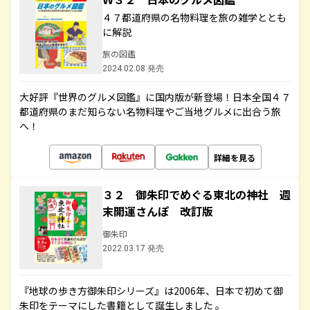
４７都道府県の名物料理を旅の雑学ととも
に解説
旅の図鑑
2024.02.08 発売
大好評『世界のグルメ図鑑』に国内版が新登場！日本全国４７
都道府県のまだ知らない名物料理やご当地グルメに出合う旅
へ！
詳細を見る
３２ 御朱印でめぐる東北の神社 週
末開運さんぽ 改訂版
御朱印
2022.03.17 発売
『地球の歩き方御朱印シリーズ』は2006年、日本で初めて御
朱印をテーマにした書籍として誕生しました 。