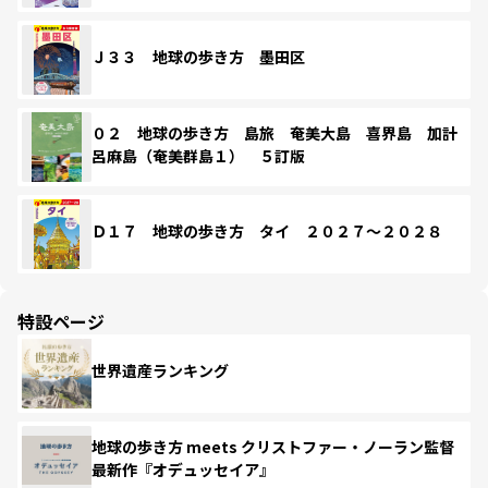
Ｊ３３ 地球の歩き方 墨田区
０２ 地球の歩き方 島旅 奄美大島 喜界島 加計
呂麻島（奄美群島１） ５訂版
Ｄ１７ 地球の歩き方 タイ ２０２７～２０２８
特設ページ
世界遺産ランキング
地球の歩き方 meets クリストファー・ノーラン監督
最新作『オデュッセイア』