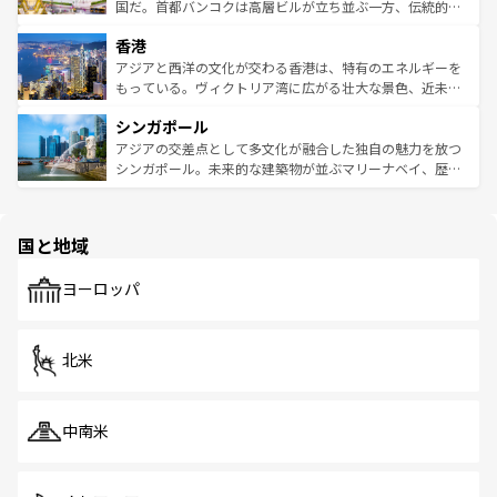
覧
を参照してほしい。
醸し出している。また、バラエティの豊かさとおいしさで
国だ。首都バンコクは高層ビルが立ち並ぶ一方、伝統的な
世界中の食通を魅了してやまないベトナム料理も魅力のひ
寺院や市場がいたるところに点在し、古きよき文化と現代
香港
とつ。フォーやバインミー、ベトナムコーヒーなどは、ぜ
の活気が交差している。北部ではチェンマイなどの山岳地
ひ現地で味わいたい。どの地域を訪れてもあたたかい人々
帯で自然と触れ合い、南部ではプーケットやクラビの美し
アジアと西洋の文化が交わる香港は、特有のエネルギーを
が旅行者を迎えてくれるので、きっと忘れられない旅にな
いビーチでリゾート気分を楽しむことができる。タイ料理
もっている。ヴィクトリア湾に広がる壮大な景色、近未来
るはずだ。 なお、新着のベトナム情報は
コンテンツ一覧
を
は世界的に有名で、屋台から高級レストランまで味覚を刺
的なアートスポット、そして歴史と現代が融合した町並
参照してほしい。
シンガポール
激する。気候は一年中温暖で、どの季節にも異なる楽しみ
み、どこを訪れても感動するはず。観光スポットが密集し
が待っている。親しみやすいタイの人々、仏教を中心とし
ており、効率よく見どころを回れるのも魅力。息をのむよ
アジアの交差点として多文化が融合した独自の魅力を放つ
た文化、そして多様な観光資源が、訪れる旅人を魅了し続
うな絶景から文化的な体験まで、香港を存分に楽しみ尽く
シンガポール。未来的な建築物が並ぶマリーナベイ、歴史
ける。 なお、新着のタイ情報は
コンテンツ一覧
を参照して
そう。 なお、新着の香港情報は
コンテンツ一覧
を参照して
と伝統を感じられるエスニックタウン、多数の緑豊かな公
ほしい。
ほしい。
園や自然保護区など、自然が調和した近代的な景観と文化
の多様性あふれるカラフルな町は、どこを歩いても新しい
国と地域
発見がある。さらに、治安のよさや充実した公共交通機関
も、旅行者にとっては魅力的なポイント。グルメも豊富
で、ホーカーズは地元の風情を楽しめる外せないスポット
ヨーロッパ
だ。訪れる人を飽きさせないシンガポールで、多様な魅力
を体感しよう。 なお、新着のシンガポール情報は
コンテン
ツ一覧
を参照してほしい。
北米
中南米