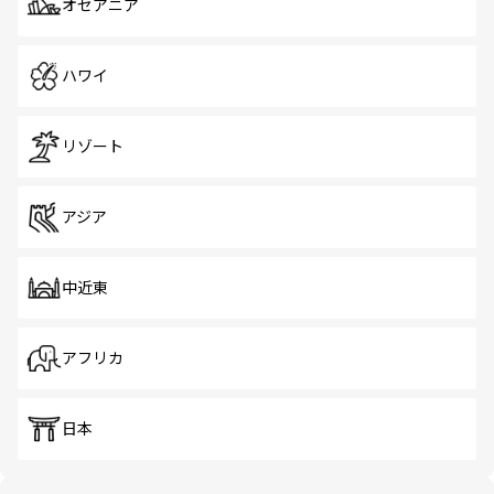
オセアニア
ハワイ
リゾート
アジア
中近東
アフリカ
日本