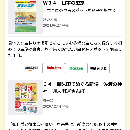
Ｗ３４ 日本の虫旅
日本全国の昆虫スポットを親子で旅する
旅の図鑑
2024.06.27 発売
具体的な虫捕りの場所とそこにすむ多様な虫たちを紹介する初
めての虫旅提案書。旅行先で訪れたい虫関連スポットを網羅し
た１冊。
詳細を見る
３４ 御朱印でめぐる新潟 佐渡の神
社 週末開運さんぽ
御朱印
2020.12.14 発売
「御利益と御朱印が凄い」を基準に、新潟の4700以上の神社