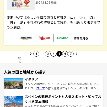
2024.12.05 発売
御朱印がすばらしい全国のお寺と神社を「山」「水」「森」
「町」「島」それぞれの聖地として紹介。聖地めぐりモデルプ
ラン満載。
詳細を見る
…
1
3
4
5
6
7
AD
AD
人気の国と地域から探す
イタリア
イタリアは歴史、文化、グルメ、自然と多彩な魅力にあふ
れた国。
ローマ
の古代遺跡やフィレンツェのルネッサンス
美術、ヴェネツィアの運河など、歴史あるスポットはもち
スペインの観光ポイントと人気スポット・知ってお
ろん、トスカーナの美しい田園風景やアマルフィ海岸の絶
景など、自然景観も見逃せない。観光の合間には、本場の
くべき基本情報
ピザやパスタなど、絶品のイタリア料理を堪能することも
イベリア半島のほぼ80％を占めるスペインは、太陽が降り