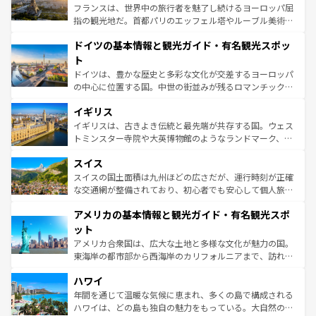
る。首都マドリードの洗練された雰囲気や、バルセロナの
フランスは、世界中の旅行者を魅了し続けるヨーロッパ屈
アートに溢れた街角から、地方では古代ローマ遺跡や中世
指の観光地だ。首都パリのエッフェル塔やルーブル美術館
の城塞都市、穏やかなビーチリゾートまで多彩な表情を見
といった象徴的なスポットから、田舎町の古風な美しさま
せる。地方によって風土や気候が異なるスペインはその個
ドイツの基本情報と観光ガイド・有名観光スポッ
で、幅広い魅力が詰まっている。華麗な宮殿、歴史的な大
性で訪れる人を魅了する。 なお、新着のスペイン情報は
コ
聖堂、美しいビーチ、そして豊かな自然が、訪れる者を心
ト
ンテンツ一覧
を参照してほしい。
から魅了する。また、フランスは美食の国としても知ら
ドイツは、豊かな歴史と多彩な文化が交差するヨーロッパ
れ、フランス料理はユネスコ無形文化遺産にも登録されて
の中心に位置する国。中世の街並みが残るロマンチック街
いる。シャンパンの発祥地であるランス、プロヴァンスの
道から、未来を先取りするようなモダンな都市まで多様な
香り高いラベンダー畑など、多彩な楽しみ方が可能だ。さ
イギリス
顔を持つこの国は、どこを歩いても飽きることがない。ベ
らに、パリ以外の地域にも魅力が溢れており、どの街角に
ルリンの文化的活気、バイエルン州のアルプスの絶景、そ
イギリスは、古きよき伝統と最先端が共存する国。ウェス
も豊かな歴史と文化が息づいている。パリ以外の個性あふ
してライン川沿いのワイン畑といった風景は必見。ビール
トミンスター寺院や大英博物館のようなランドマーク、歴
れる地方に足を運ぶとそれぞれで全く異なる文化を体験で
とソーセージを味わいながら地元の人と過ごす楽しい時間
史ある大学都市、美しい丘陵地帯や牧歌的な風景など、エ
きるだろう。 なお、新着のフランス情報は
コンテンツ一覧
スイス
は、お酒好きな人にはぜひ体験してほしい。 なお、新着の
リアごとに異なる魅力がある。また、優雅なアフタヌーン
を参照してほしい。
ドイツ情報は
コンテンツ一覧
を参照してほしい。
ティー、ビール好きにはたまらない英国パブ、サッカー観
スイスの国土面積は九州ほどの広さだが、運行時刻が正確
戦など、本場だからこそできる体験も豊富。イギリスを旅
な交通網が整備されており、初心者でも安心して個人旅行
して楽しみつくそう。 なお、新着のイギリス情報は
コンテ
を楽しめる。日本同様に時刻表どおりの旅が可能だ。中世
アメリカの基本情報と観光ガイド・有名観光スポ
ンツ一覧
を参照してほしい。
の建物がそのまま残る町や、スイスならではのユニークな
博物館もあり、アルプス観光だけでなく町歩きも満喫する
ット
ことができる。国民の所得が高いため物価も高いが、旅行
アメリカ合衆国は、広大な土地と多様な文化が魅力の国。
者向けの交通パス提供のサービスもあり、うまく活用すれ
東海岸の都市部から西海岸のカリフォルニアまで、訪れる
ば市内交通費無料で観光を楽しむこともできる。 なお、新
場所ごとに異なる風景と体験が待っている。ニューヨーク
着のスイス情報は
コンテンツ一覧
を参照してほしい。
ハワイ
のような巨大都市は、観光、ショッピング、エンターテイ
ンメントが詰まった刺激的なスポットだ。一方、アメリカ
年間を通じて温暖な気候に恵まれ、多くの島で構成される
西部には大自然が広がり、グランドキャニオンやイエロー
ハワイは、どの島も独自の魅力をもっている。大自然の神