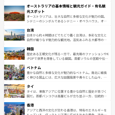
ストーン国立公園といった絶景が堪能できる。さらに、南
秘を感じたいなら、火山が生み出した壮大な景観を誇るハ
オーストラリアの基本情報と観光ガイド・有名観
部のニューオーリンズでは、音楽と美食が融合した独特の
ワイ島は見逃せない。また、定番の観光地といえばオアフ
文化が魅力。旅行者はアメリカの各地域で異なる魅力を楽
島だが、静かな自然を求めるならマウイ島やカウアイ島が
光スポット
しみながら、その多様性と豊かな歴史を感じることができ
おすすめ。エメラルドグリーンに輝く海をはじめ、豊かな
オーストラリアは、壮大な自然と多様な文化が魅力の国。
るだろう。車でのロードトリップや列車の旅も、アメリカ
文化や歴史が息づいている。「アロハスピリット」と呼ば
シドニーのシンボルであるシドニー・オペラハウス、オー
ならではの贅沢な旅のスタイルだ。 なお、新着のアメリカ
れるおもてなしの心で訪れる人々を迎えてくれるハワイの
ストラリア東海岸北部に広がる大サンゴ礁地帯グレートバ
情報は
コンテンツ一覧
を参照してほしい。
人々、おいしいローカルフードやハワイアンミュージッ
台湾
リアリーフや大陸中央部にそびえるウルル（エアーズロッ
ク、伝統的なフラダンスなど、すべてがハワイの魅力を彩
ク）、タスマニアの美しい原生林やケアンズの熱帯雨林な
日本から約４時間ほどでたどり着く台湾は、多彩な文化と
っている。訪れるたびに新しい発見と感動が待っているハ
ど、見どころがたくさん。また、カフェやワイン、オージ
自然が織りなす魅力的な観光地。活気あふれる大都市の台
ワイを、存分に味わってほしい。 なお、新着のハワイ情報
ービーフなどの食文化も豊かで、美味しいものであふれて
北やノスタルジックな町並みが人気な九份（ジォウフェ
は
コンテンツ一覧
を参照してほしい。
韓国
いる。アクティビティも充実しており、サーフィンやダイ
ン）、静ひつな山岳地帯である台湾東部など、都市の喧騒
ビング、ハイキングなど、アウトドア好きにはたまらな
と山間の静けさが共存しており、訪れる人に新しい発見と
歴史ある王朝文化が残る一方で、最先端のファッションやK
い。オーストラリアの多彩な魅力を存分に味わいつくそ
驚きをもたらしてくれる。また、奥深い台湾の食文化も魅
-POPで世界を席巻している韓国。首都ソウルの宮殿や伝統
う。 なお、新着のオーストラリア情報は
コンテンツ一覧
を
力で、夜市などの屋台グルメから高級料理、ヘルシーで美
家屋が並ぶエリアでは韓国の歴史と文化に浸ることがで
参照してほしい。
ベトナム
容にもいいと評判のスイーツなど、バラエティ豊かな料理
き、地方に足を延ばせば四季折々の自然美を楽しむことが
が味わえる。 なお、新着の台湾情報は
コンテンツ一覧
を参
できる。そして、キムチや焼肉、絶品のストリートフード
豊かな自然と多様な文化が魅力的なベトナム。南北に細長
照してほしい。
まで、さまざまな韓国料理が待っている。夜には、韓国な
く伸びる国土には、広大な田園風景や青々とした山々、世
らではのナイトライフも堪能できる。あたたかいホスピタ
界遺産に登録された壮大な自然景観が点在し、都市部では
タイ
リティに包まれながら、韓国の多彩な魅力を心ゆくまで味
急速な発展と共に伝統が息づく。ハノイの古い町並みやホ
わってみてほしい。 なお、新着の韓国情報は
コンテンツ一
ーチミン市のフランス統治時代の建物も、独特の雰囲気を
タイは、東南アジアに位置する豊かな自然と歴史が息づく
覧
を参照してほしい。
醸し出している。また、バラエティの豊かさとおいしさで
国だ。首都バンコクは高層ビルが立ち並ぶ一方、伝統的な
世界中の食通を魅了してやまないベトナム料理も魅力のひ
寺院や市場がいたるところに点在し、古きよき文化と現代
香港
とつ。フォーやバインミー、ベトナムコーヒーなどは、ぜ
の活気が交差している。北部ではチェンマイなどの山岳地
ひ現地で味わいたい。どの地域を訪れてもあたたかい人々
帯で自然と触れ合い、南部ではプーケットやクラビの美し
アジアと西洋の文化が交わる香港は、特有のエネルギーを
が旅行者を迎えてくれるので、きっと忘れられない旅にな
いビーチでリゾート気分を楽しむことができる。タイ料理
もっている。ヴィクトリア湾に広がる壮大な景色、近未来