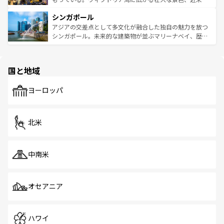
るはずだ。 なお、新着のベトナム情報は
コンテンツ一覧
を
は世界的に有名で、屋台から高級レストランまで味覚を刺
的なアートスポット、そして歴史と現代が融合した町並
参照してほしい。
シンガポール
激する。気候は一年中温暖で、どの季節にも異なる楽しみ
み、どこを訪れても感動するはず。観光スポットが密集し
が待っている。親しみやすいタイの人々、仏教を中心とし
ており、効率よく見どころを回れるのも魅力。息をのむよ
アジアの交差点として多文化が融合した独自の魅力を放つ
た文化、そして多様な観光資源が、訪れる旅人を魅了し続
うな絶景から文化的な体験まで、香港を存分に楽しみ尽く
シンガポール。未来的な建築物が並ぶマリーナベイ、歴史
ける。 なお、新着のタイ情報は
コンテンツ一覧
を参照して
そう。 なお、新着の香港情報は
コンテンツ一覧
を参照して
と伝統を感じられるエスニックタウン、多数の緑豊かな公
ほしい。
ほしい。
園や自然保護区など、自然が調和した近代的な景観と文化
の多様性あふれるカラフルな町は、どこを歩いても新しい
国と地域
発見がある。さらに、治安のよさや充実した公共交通機関
も、旅行者にとっては魅力的なポイント。グルメも豊富
で、ホーカーズは地元の風情を楽しめる外せないスポット
ヨーロッパ
だ。訪れる人を飽きさせないシンガポールで、多様な魅力
を体感しよう。 なお、新着のシンガポール情報は
コンテン
ツ一覧
を参照してほしい。
北米
中南米
オセアニア
ハワイ