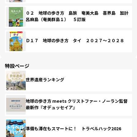
０２ 地球の歩き方 島旅 奄美大島 喜界島 加計
呂麻島（奄美群島１） ５訂版
Ｄ１７ 地球の歩き方 タイ ２０２７～２０２８
特設ページ
世界遺産ランキング
地球の歩き方 meets クリストファー・ノーラン監督
最新作『オデュッセイア』
準備も滞在もスマートに！ トラベルハック2026