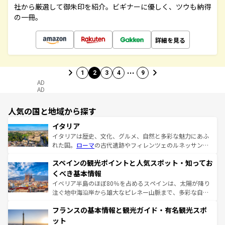
社から厳選して御朱印を紹介。ビギナーに優しく、ツウも納得
の一冊。
詳細を見る
…
1
2
3
4
9
AD
AD
人気の国と地域から探す
イタリア
イタリアは歴史、文化、グルメ、自然と多彩な魅力にあふ
れた国。
ローマ
の古代遺跡やフィレンツェのルネッサンス
美術、ヴェネツィアの運河など、歴史あるスポットはもち
スペインの観光ポイントと人気スポット・知ってお
ろん、トスカーナの美しい田園風景やアマルフィ海岸の絶
景など、自然景観も見逃せない。観光の合間には、本場の
くべき基本情報
ピザやパスタなど、絶品のイタリア料理を堪能することも
イベリア半島のほぼ80％を占めるスペインは、太陽が降り
できる。朝目覚めてから夜眠るまで、すべての瞬間を楽し
注ぐ地中海沿岸から雄大なピレネー山脈まで、多彩な自然
ませてくれるイタリアで、忘れられない旅をしてみよう！
と文化が詰まったヨーロッパ屈指の旅行先だ。多様な地域
なお、新着のイタリア情報は
コンテンツ一覧
を参照してほ
フランスの基本情報と観光ガイド・有名観光スポ
文化が根付くこの国では、情熱的なフラメンコ、熱気あふ
しい。
れる闘牛、そして美味しいタパスが生活の一部となってい
ット