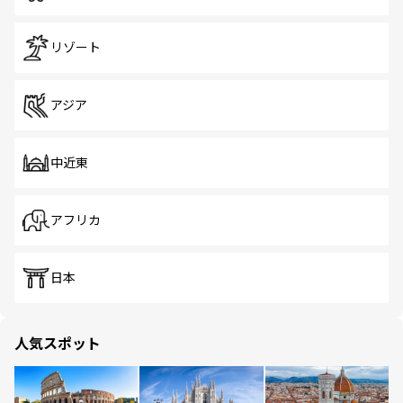
リゾート
アジア
中近東
アフリカ
日本
人気スポット