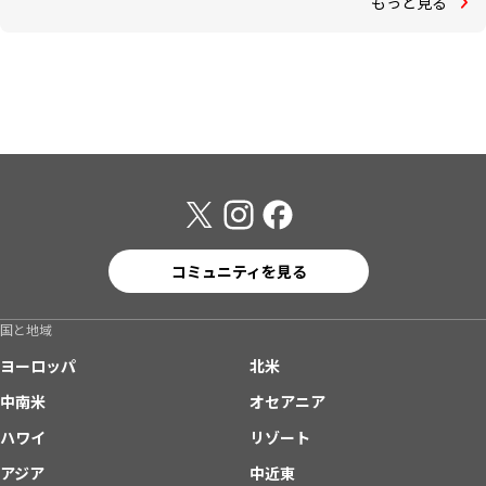
もっと見る
コミュニティを見る
国と地域
ヨーロッパ
北米
中南米
オセアニア
ハワイ
リゾート
アジア
中近東