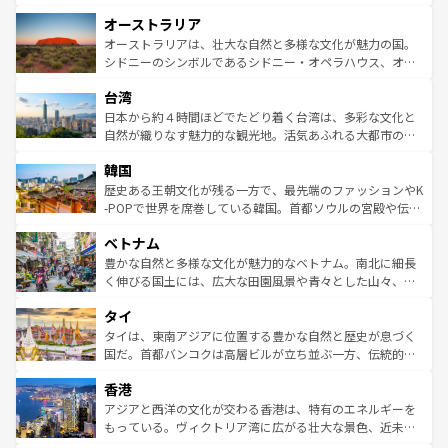
ストーン国立公園といった絶景が堪能できる。さらに、南
秘を感じたいなら、火山が生み出した壮大な景観を誇るハ
オーストラリア
部のニューオーリンズでは、音楽と美食が融合した独特の
ワイ島は見逃せない。また、定番の観光地といえばオアフ
文化が魅力。旅行者はアメリカの各地域で異なる魅力を楽
島だが、静かな自然を求めるならマウイ島やカウアイ島が
オーストラリアは、壮大な自然と多様な文化が魅力の国。
しみながら、その多様性と豊かな歴史を感じることができ
おすすめ。エメラルドグリーンに輝く海をはじめ、豊かな
シドニーのシンボルであるシドニー・オペラハウス、オー
るだろう。車でのロードトリップや列車の旅も、アメリカ
文化や歴史が息づいている。「アロハスピリット」と呼ば
ストラリア東海岸北部に広がる大サンゴ礁地帯グレートバ
ならではの贅沢な旅のスタイルだ。 なお、新着のアメリカ
台湾
れるおもてなしの心で訪れる人々を迎えてくれるハワイの
リアリーフや大陸中央部にそびえるウルル（エアーズロッ
情報は
コンテンツ一覧
を参照してほしい。
人々、おいしいローカルフードやハワイアンミュージッ
ク）、タスマニアの美しい原生林やケアンズの熱帯雨林な
日本から約４時間ほどでたどり着く台湾は、多彩な文化と
ク、伝統的なフラダンスなど、すべてがハワイの魅力を彩
ど、見どころがたくさん。また、カフェやワイン、オージ
自然が織りなす魅力的な観光地。活気あふれる大都市の台
っている。訪れるたびに新しい発見と感動が待っているハ
ービーフなどの食文化も豊かで、美味しいものであふれて
北やノスタルジックな町並みが人気な九份（ジォウフェ
ワイを、存分に味わってほしい。 なお、新着のハワイ情報
韓国
いる。アクティビティも充実しており、サーフィンやダイ
ン）、静ひつな山岳地帯である台湾東部など、都市の喧騒
は
コンテンツ一覧
を参照してほしい。
ビング、ハイキングなど、アウトドア好きにはたまらな
と山間の静けさが共存しており、訪れる人に新しい発見と
歴史ある王朝文化が残る一方で、最先端のファッションやK
い。オーストラリアの多彩な魅力を存分に味わいつくそ
驚きをもたらしてくれる。また、奥深い台湾の食文化も魅
-POPで世界を席巻している韓国。首都ソウルの宮殿や伝統
う。 なお、新着のオーストラリア情報は
コンテンツ一覧
を
力で、夜市などの屋台グルメから高級料理、ヘルシーで美
家屋が並ぶエリアでは韓国の歴史と文化に浸ることがで
参照してほしい。
ベトナム
容にもいいと評判のスイーツなど、バラエティ豊かな料理
き、地方に足を延ばせば四季折々の自然美を楽しむことが
が味わえる。 なお、新着の台湾情報は
コンテンツ一覧
を参
できる。そして、キムチや焼肉、絶品のストリートフード
豊かな自然と多様な文化が魅力的なベトナム。南北に細長
照してほしい。
まで、さまざまな韓国料理が待っている。夜には、韓国な
く伸びる国土には、広大な田園風景や青々とした山々、世
らではのナイトライフも堪能できる。あたたかいホスピタ
界遺産に登録された壮大な自然景観が点在し、都市部では
タイ
リティに包まれながら、韓国の多彩な魅力を心ゆくまで味
急速な発展と共に伝統が息づく。ハノイの古い町並みやホ
わってみてほしい。 なお、新着の韓国情報は
コンテンツ一
ーチミン市のフランス統治時代の建物も、独特の雰囲気を
タイは、東南アジアに位置する豊かな自然と歴史が息づく
覧
を参照してほしい。
醸し出している。また、バラエティの豊かさとおいしさで
国だ。首都バンコクは高層ビルが立ち並ぶ一方、伝統的な
世界中の食通を魅了してやまないベトナム料理も魅力のひ
寺院や市場がいたるところに点在し、古きよき文化と現代
香港
とつ。フォーやバインミー、ベトナムコーヒーなどは、ぜ
の活気が交差している。北部ではチェンマイなどの山岳地
ひ現地で味わいたい。どの地域を訪れてもあたたかい人々
帯で自然と触れ合い、南部ではプーケットやクラビの美し
アジアと西洋の文化が交わる香港は、特有のエネルギーを
が旅行者を迎えてくれるので、きっと忘れられない旅にな
いビーチでリゾート気分を楽しむことができる。タイ料理
もっている。ヴィクトリア湾に広がる壮大な景色、近未来
るはずだ。 なお、新着のベトナム情報は
コンテンツ一覧
を
は世界的に有名で、屋台から高級レストランまで味覚を刺
的なアートスポット、そして歴史と現代が融合した町並