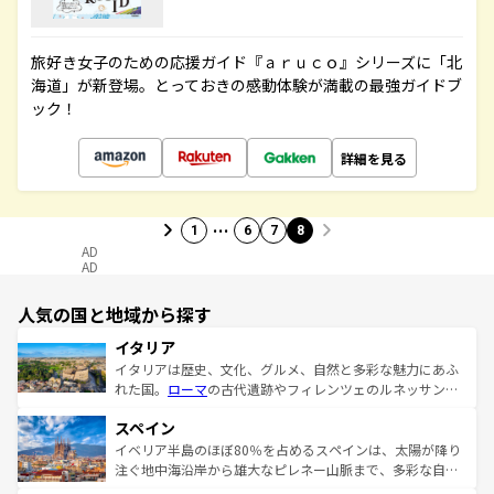
旅好き女子のための応援ガイド『ａｒｕｃｏ』シリーズに「北
海道」が新登場。とっておきの感動体験が満載の最強ガイドブ
ック！
詳細を見る
…
1
6
7
8
AD
AD
人気の国と地域から探す
イタリア
イタリアは歴史、文化、グルメ、自然と多彩な魅力にあふ
れた国。
ローマ
の古代遺跡やフィレンツェのルネッサンス
美術、ヴェネツィアの運河など、歴史あるスポットはもち
スペイン
ろん、トスカーナの美しい田園風景やアマルフィ海岸の絶
景など、自然景観も見逃せない。観光の合間には、本場の
イベリア半島のほぼ80％を占めるスペインは、太陽が降り
ピザやパスタなど、絶品のイタリア料理を堪能することも
注ぐ地中海沿岸から雄大なピレネー山脈まで、多彩な自然
できる。朝目覚めてから夜眠るまで、すべての瞬間を楽し
と文化が詰まったヨーロッパ屈指の旅行先だ。多様な地域