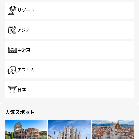
リゾート
アジア
中近東
アフリカ
日本
人気スポット