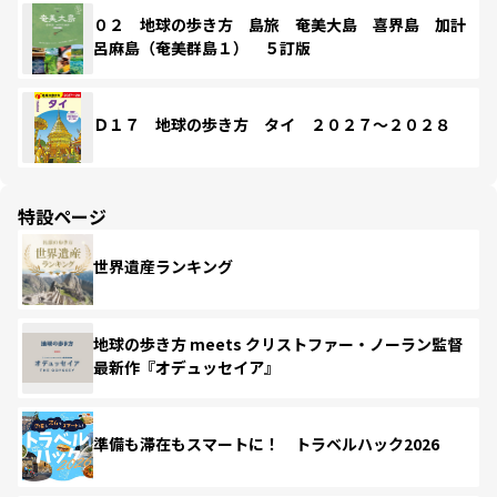
０２ 地球の歩き方 島旅 奄美大島 喜界島 加計
呂麻島（奄美群島１） ５訂版
Ｄ１７ 地球の歩き方 タイ ２０２７～２０２８
特設ページ
世界遺産ランキング
地球の歩き方 meets クリストファー・ノーラン監督
最新作『オデュッセイア』
準備も滞在もスマートに！ トラベルハック2026