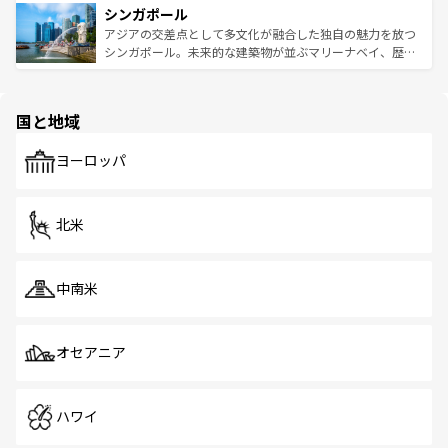
参照してほしい。
シンガポール
激する。気候は一年中温暖で、どの季節にも異なる楽しみ
み、どこを訪れても感動するはず。観光スポットが密集し
が待っている。親しみやすいタイの人々、仏教を中心とし
ており、効率よく見どころを回れるのも魅力。息をのむよ
アジアの交差点として多文化が融合した独自の魅力を放つ
た文化、そして多様な観光資源が、訪れる旅人を魅了し続
うな絶景から文化的な体験まで、香港を存分に楽しみ尽く
シンガポール。未来的な建築物が並ぶマリーナベイ、歴史
ける。 なお、新着のタイ情報は
コンテンツ一覧
を参照して
そう。 なお、新着の香港情報は
コンテンツ一覧
を参照して
と伝統を感じられるエスニックタウン、多数の緑豊かな公
ほしい。
ほしい。
園や自然保護区など、自然が調和した近代的な景観と文化
の多様性あふれるカラフルな町は、どこを歩いても新しい
国と地域
発見がある。さらに、治安のよさや充実した公共交通機関
も、旅行者にとっては魅力的なポイント。グルメも豊富
で、ホーカーズは地元の風情を楽しめる外せないスポット
ヨーロッパ
だ。訪れる人を飽きさせないシンガポールで、多様な魅力
を体感しよう。 なお、新着のシンガポール情報は
コンテン
ツ一覧
を参照してほしい。
北米
中南米
オセアニア
ハワイ