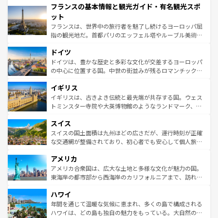
フランスの基本情報と観光ガイド・有名観光スポ
ませてくれるイタリアで、忘れられない旅をしてみよう！
文化が根付くこの国では、情熱的なフラメンコ、熱気あふ
なお、新着のイタリア情報は
コンテンツ一覧
を参照してほ
れる闘牛、そして美味しいタパスが生活の一部となってい
ット
しい。
る。首都マドリードの洗練された雰囲気や、バルセロナの
フランスは、世界中の旅行者を魅了し続けるヨーロッパ屈
アートに溢れた街角から、地方では古代ローマ遺跡や中世
指の観光地だ。首都パリのエッフェル塔やルーブル美術館
の城塞都市、穏やかなビーチリゾートまで多彩な表情を見
といった象徴的なスポットから、田舎町の古風な美しさま
せる。地方によって風土や気候が異なるスペインはその個
ドイツ
で、幅広い魅力が詰まっている。華麗な宮殿、歴史的な大
性で訪れる人を魅了する。 なお、新着のスペイン情報は
コ
聖堂、美しいビーチ、そして豊かな自然が、訪れる者を心
ドイツは、豊かな歴史と多彩な文化が交差するヨーロッパ
ンテンツ一覧
を参照してほしい。
から魅了する。また、フランスは美食の国としても知ら
の中心に位置する国。中世の街並みが残るロマンチック街
れ、フランス料理はユネスコ無形文化遺産にも登録されて
道から、未来を先取りするようなモダンな都市まで多様な
イギリス
いる。シャンパンの発祥地であるランス、プロヴァンスの
顔を持つこの国は、どこを歩いても飽きることがない。ベ
香り高いラベンダー畑など、多彩な楽しみ方が可能だ。さ
ルリンの文化的活気、バイエルン州のアルプスの絶景、そ
イギリスは、古きよき伝統と最先端が共存する国。ウェス
らに、パリ以外の地域にも魅力が溢れており、どの街角に
してライン川沿いのワイン畑といった風景は必見。ビール
トミンスター寺院や大英博物館のようなランドマーク、歴
も豊かな歴史と文化が息づいている。パリ以外の個性あふ
とソーセージを味わいながら地元の人と過ごす楽しい時間
史ある大学都市、美しい丘陵地帯や牧歌的な風景など、エ
れる地方に足を運ぶとそれぞれで全く異なる文化を体験で
スイス
は、お酒好きな人にはぜひ体験してほしい。 なお、新着の
リアごとに異なる魅力がある。また、優雅なアフタヌーン
きるだろう。 なお、新着のフランス情報は
コンテンツ一覧
ドイツ情報は
コンテンツ一覧
を参照してほしい。
ティー、ビール好きにはたまらない英国パブ、サッカー観
スイスの国土面積は九州ほどの広さだが、運行時刻が正確
を参照してほしい。
戦など、本場だからこそできる体験も豊富。イギリスを旅
な交通網が整備されており、初心者でも安心して個人旅行
して楽しみつくそう。 なお、新着のイギリス情報は
コンテ
を楽しめる。日本同様に時刻表どおりの旅が可能だ。中世
アメリカ
ンツ一覧
を参照してほしい。
の建物がそのまま残る町や、スイスならではのユニークな
博物館もあり、アルプス観光だけでなく町歩きも満喫する
アメリカ合衆国は、広大な土地と多様な文化が魅力の国。
ことができる。国民の所得が高いため物価も高いが、旅行
東海岸の都市部から西海岸のカリフォルニアまで、訪れる
者向けの交通パス提供のサービスもあり、うまく活用すれ
場所ごとに異なる風景と体験が待っている。ニューヨーク
ハワイ
ば市内交通費無料で観光を楽しむこともできる。 なお、新
のような巨大都市は、観光、ショッピング、エンターテイ
着のスイス情報は
コンテンツ一覧
を参照してほしい。
ンメントが詰まった刺激的なスポットだ。一方、アメリカ
年間を通じて温暖な気候に恵まれ、多くの島で構成される
西部には大自然が広がり、グランドキャニオンやイエロー
ハワイは、どの島も独自の魅力をもっている。大自然の神